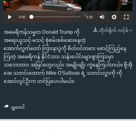
အ
သုတပဒေသာ အင်္ဂလိပ်စာ
ညွန်း
Learning English
0:00
3:30
စာမျက်နှာ
သို့
ဗွီအိုအေ လူမှုကွန်ယက်များ
တိုက်ရိုက် လင့်ခ်
အမေရိကန်သမ္မတ Donald Trump ကို
ကျော်
အရေးယူသင့်-မသင့် စုံစမ်းစစ်ဆေးနေတဲ့
ကြည့်
အောက်လွှတ်တော် ကြားနာပွဲကို စိတ်ဝင်တစား စောင့်ကြည့်နေ
ရန်
ဘာသာစကားများ
ကြတဲ့ အမေရိကန် နိုင်ငံသား သန်းပေါင်းများစွာကြားမှာ
ရှာဖွေ
သဘောထား အမြင်တွေလည်း အမျိုးမျိုး ကွဲနေကြပါတယ်။ ဗွီအို
ရန်
အေ သတင်းထောက် Mike O'Sullivan ရဲ့ သတင်းလွှာကို ကို
နေရာ
အောင်လွင်ဦးက တင်ပြပေးပါမယ်။
သို့
ကျော်
ရန်
မျှဝေပါ