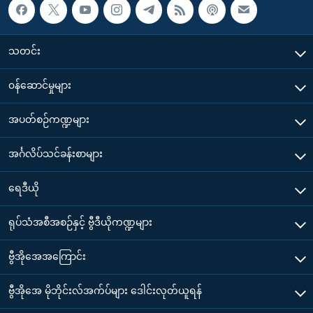
သတင်း
၀န်ဆောင်မှုများ
အပတ်စဉ်ကဏ္ဍများ
အင်္ဂလိပ်သင်ခန်းစာများ
ရေဒီယို
ရုပ်သံအစီအစဉ်နှင့် ဗွီဒီယိုကဏ္ဍများ
ဗွီအိုအေအကြောင်း
ဗွီအိုအေ မိုဘိုင်းလ်အက်ပ်များ ဒေါင်းလုတ်ယူရန်