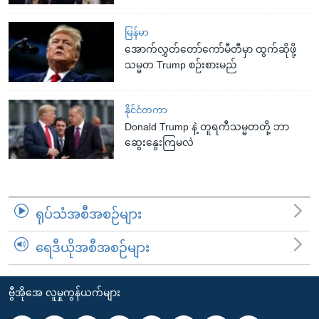
မြန်မာ
အောက်လွှတ်တော်ကော်မီတီမှာ ထွက်ဆိုဖို့
သမ္မတ Trump စဉ်းစားမည်
နိုင်ငံတကာ
Donald Trump နဲ့ တူရကီသမ္မတတို့ ဘာ
ဆွေးနွေးကြမလဲ
ရုပ်သံအစီအစဉ်များ
ရေဒီယိုအစီအစဉ်များ
ဗွီအိုအေ လူမှုကွန်ယက်များ