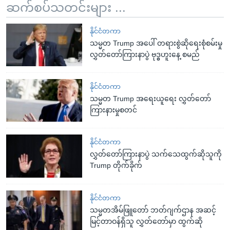
ဆက်စပ်သတင်းများ ...
နိုင်ငံတကာ
သမ္မတ Trump အပေါ် တရားစွဲဆိုရေးစုံစမ်းမှု
လွှတ်တော်ကြားနာပွဲ ဗုဒ္ဓဟူးနေ့ စမည်
နိုင်ငံတကာ
သမ္မတ Trump အရေးယူရေး လွှတ်တော်
ကြားနားမှုစတင်
နိုင်ငံတကာ
လွှတ်တော်ကြားနာပွဲ သက်သေထွက်ဆိုသူကို
Trump တိုက်ခိုက်
နိုင်ငံတကာ
သမ္မတအိမ်ဖြူတော် ဘတ်ဂျက်ဌာန အဆင့်
မြင့်တာဝန်ရှိသူ လွှတ်တော်မှာ ထွက်ဆို