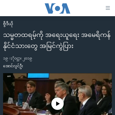
သုံး
ရ
လွယ်ကူ
ဗွီဒီယို
မူလစာမျက်နှာ
စေ
သမ္မတထရမ့်ကို အရေးယူရေး အမေရိကန်
မြန်မာ
သည့်
နိုင်ငံသားတွေ အမြင်ကွဲပြား
ကမ္ဘာ့သတင်းများ
Link
ဗွီဒီယို
နိုင်ငံတကာ
များ
၁၉ ႏိုဝင္ဘာ၊ ၂၀၁၉
သတင်းလွတ်လပ်ခွင့်
အမေရိကန်
အောင်လွင်ဦး
ပင်မ
ရပ်ဝန်းတခု လမ်းတခု အလွန်
တရုတ်
အကြောင်းအရာ
သို့
အင်္ဂလိပ်စာလေ့လာမယ်
အစ္စရေး-ပါလက်စတိုင်း
ကျော်
အပတ်စဉ်ကဏ္ဍများ
အမေရိကန်သုံးအီဒီယံ
ကြည့်
ရေဒီယိုနှင့်ရုပ်သံ အချက်အလက်များ
မကြေးမုံရဲ့ အင်္ဂလိပ်စာ
ရေဒီယို
ရန်
No media source currently available
ပင်မ
ရေဒီယို/တီဗွီအစီအစဉ်
ရုပ်ရှင်ထဲက အင်္ဂလိပ်စာ
တီဗွီ