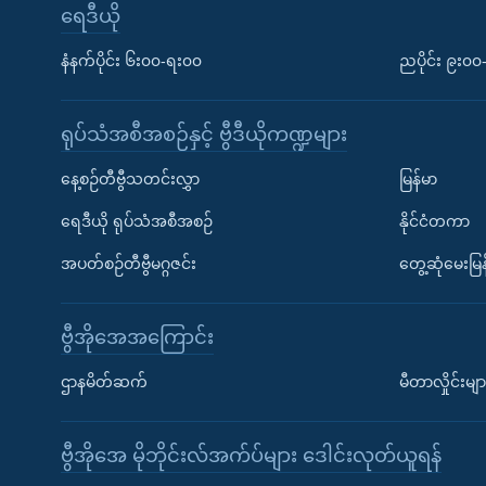
ရေဒီယို
နံနက်ပိုင်း ၆း၀၀-ရး၀၀
ညပိုင်း ၉း၀
ရုပ်သံအစီအစဉ်နှင့် ဗွီဒီယိုကဏ္ဍများ
နေ့စဉ်တီဗွီသတင်းလွှာ
မြန်မာ
ရေဒီယို ရုပ်သံအစီအစဉ်
နိုင်ငံတကာ
အပတ်စဉ်တီဗွီမဂ္ဂဇင်း
တွေ့ဆုံမေးမြန
ဗွီအိုအေအကြောင်း
ဌာနမိတ်ဆက်
မီတာလှိုင်းမျာ
ဗွီအိုအေ မိုဘိုင်းလ်အက်ပ်များ ဒေါင်းလုတ်ယူရန်
Learning English