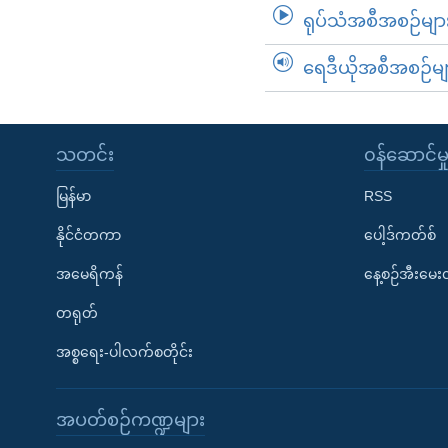
ရုပ်သံအစီအစဉ်မျာ
ရေဒီယိုအစီအစဉ်မျ
သတင်း
၀န်ဆောင်မှ
မြန်မာ
RSS
နိုင်ငံတကာ
ပေါ့ဒ်ကတ်စ်
အမေရိကန်
နေ့စဉ်အီးမေ
တရုတ်
အစ္စရေး-ပါလက်စတိုင်း
အပတ်စဉ်ကဏ္ဍများ