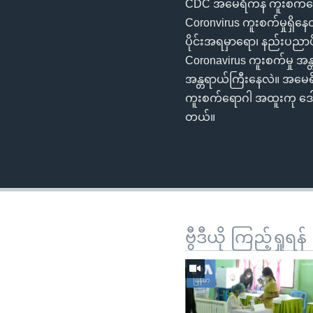
CDC အမေရိကန် ကူးစက်ရော
Coronvirus ကူးစက်မှုရှိနေတဲ
ပိုင်းအရမှာရော၊ နည်းပညာပို
Coronavirus ကူးစက်မှု အ
အန္တရာယ်ကြီးနေလဲ။ အမေရိ
ကူးစက်ရောဂါ အထူးကု ဒေ
တယ်။
ဗွီဒီယို ကြည့်ရှုရန်