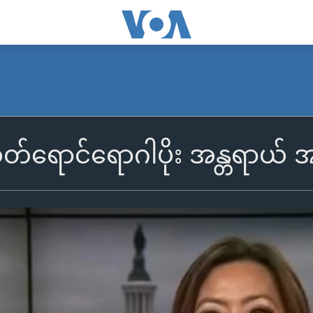
ုတ်ရောင်ရောဂါပိုး အန္တရာယ် 