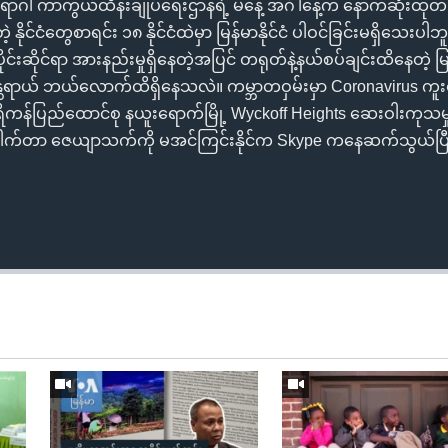
ဂါ ကာကွယ်ထိန်းချုပ်ရေးဌာနရဲ့ မနေ့ အင်္ဂါနေ့က နောက်ဆုံးထုတ
့ နိုင်ငံတွေစာရင်း ၁၈ နိုင်ငံထဲမှာ မြန်မာနိုင်ငံ ပါဝင်ခြင်းမရှိသေးပ
င်းဆိုင်ရာ အားနည်းမှုရှိနေတဲ့အပြင် တရုတ်နဲ့နယ်စပ်ချင်းထိနေတဲ့ မြန်
န္တရာယ် ဘယ်လောက်ထိရှိနေသလဲ။ ကမ္ဘာတဝှမ်းမှာ Coronavirus က
ကန်ပြည်ထောင်စု နယူးရောက်မြို့ Wyckoff Heights ဆေးဝါးကုသမှု
ါက်တာ ဇေယျာသက်ကို မအင်ကြင်းနိုင်က Skype ကနေဆက်သွယ်ပြီး