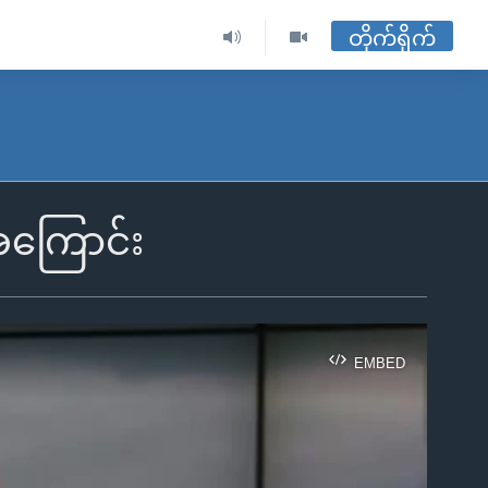
တိုက်ရိုက်
အကြောင်း
EMBED