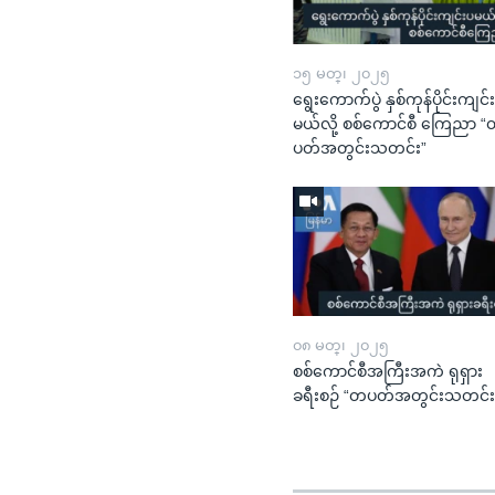
၁၅ မတ္၊ ၂၀၂၅
ရွေးကောက်ပွဲ နှစ်ကုန်ပိုင်းကျင်
မယ်လို့ စစ်ကောင်စီ ကြေညာ 
ပတ်အတွင်းသတင်း”
၀၈ မတ္၊ ၂၀၂၅
စစ်ကောင်စီအကြီးအကဲ ရုရှား
ခရီးစဉ် “တပတ်အတွင်းသတင်း