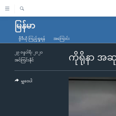
သုံး
ရ
ရှာဖွေ
လွယ်ကူ
မူလစာမျက်နှာ
မြန်မာ
ရ
စေ
မြန်မာ
လာ
ဗွီဒီယို ကြည့်ရှုရန်
အကြောင်း
သည့်
ဒ်
ကမ္ဘာ့သတင်းများ
Link
ဗွီဒီယို
နိုင်ငံတကာ
၂၉ ဇန္နဝါရီ၊ ၂၀၂၀
ကိုရိုနာ အဆ
များ
အင်ကြင်းနိုင်
သတင်းလွတ်လပ်ခွင့်
အမေရိကန်
ပင်မ
ရပ်ဝန်းတခု လမ်းတခု အလွန်
တရုတ်
အကြောင်းအရာ
အင်္ဂလိပ်စာလေ့လာမယ်
အစ္စရေး-ပါလက်စတိုင်း
မျှဝေပါ
သို့
အပတ်စဉ်ကဏ္ဍများ
အမေရိကန်သုံးအီဒီယံ
ကျော်
ကြည့်
ရေဒီယိုနှင့်ရုပ်သံ အချက်အလက်များ
မကြေးမုံရဲ့ အင်္ဂလိပ်စာ
ရေဒီယို
ရန်
ရေဒီယို/တီဗွီအစီအစဉ်
ရုပ်ရှင်ထဲက အင်္ဂလိပ်စာ
တီဗွီ
ပင်မ