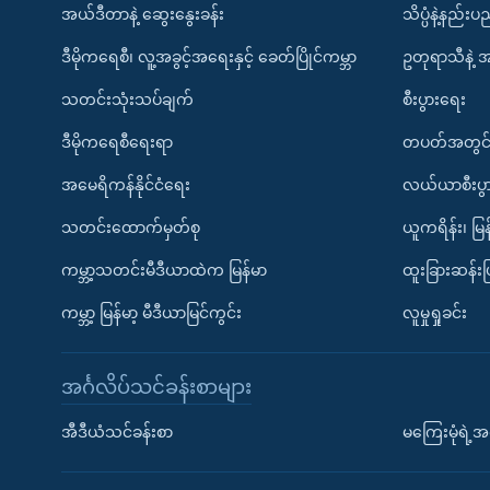
အယ်ဒီတာနဲ့ ဆွေးနွေးခန်း
သိပ္ပံနဲ့နည်း
ဒီမိုကရေစီ၊ လူ့အခွင့်အရေးနှင့် ခေတ်ပြိုင်ကမ္ဘာ
ဥတုရာသီနဲ့ 
သတင်းသုံးသပ်ချက်
စီးပွားရေး
ဒီမိုကရေစီရေးရာ
တပတ်အတွင်
အမေရိကန်နိုင်ငံရေး
လယ်ယာစီးပွ
သတင်းထောက်မှတ်စု
ယူကရိန်း၊ မြန
ကမ္ဘာ့သတင်းမီဒီယာထဲက မြန်မာ
ထူးခြားဆန်း
ကမ္ဘာ့ မြန်မာ့ မီဒီယာမြင်ကွင်း
လူမှုရှုခင်း
အင်္ဂလိပ်သင်ခန်းစာများ
အီဒီယံသင်ခန်းစာ
မကြေးမုံရဲ့အင