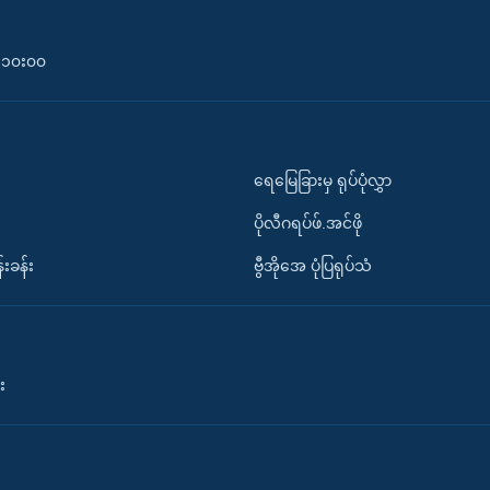
၀-၁၀း၀၀
ရေမြေခြားမှ ရုပ်ပုံလွှာ
ပိုလီဂရပ်ဖ်.အင်ဖို
်းခန်း
ဗွီအိုအေ ပုံပြရုပ်သံ
း