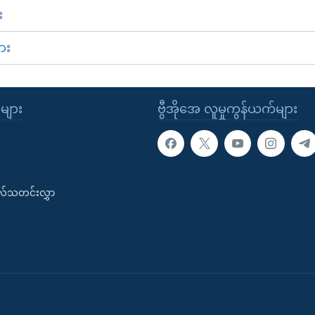
း
ား
ုများ
ဗွီအိုအေ လူမှုကွန်ယက်များ
းလ်သတင်းလွှာ