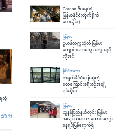
Corona ဗိုင်းရပ်နဲ့
မြန်မာနိုင်ငံ(တိုက်ရိုက်
လေလှိုင်း)
မြန်မာ
ဝူဟန်တက္ကသိုလ် မြန်မာ
ကျောင်းသားတွေ အကူအညီ
လိုအပ်
နိုင်ငံတကာ
တရုတ်နိုင်ငံပြေးဆွဲတဲ့
လေကြောင်းခရီးစဉ်အချို့
ရပ်ဆိုင်း
်ရတဲ့
မြန်မာ
ယူနန်ပြည်နယ်တွင်း မြန်မာ
်ရှုရန်
အလုပ်သမား တထောင်ကျော်
နေရပ်ပြန်ရောက်ရှိ