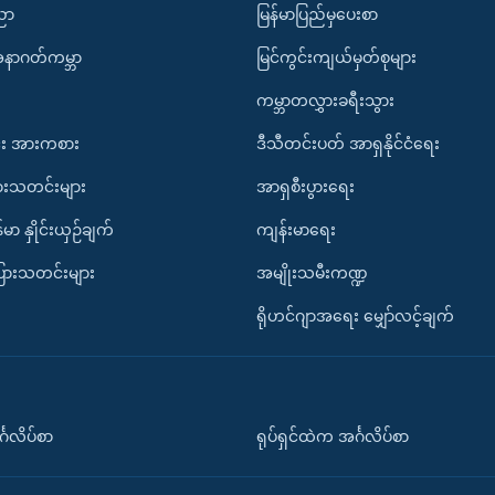
ပညာ
မြန်မာပြည်မှပေးစာ
အနာဂတ်ကမ္ဘာ
မြင်ကွင်းကျယ်မှတ်စုများ
ကမ္ဘာတလွှားခရီးသွား
း အားကစား
ဒီသီတင်းပတ် အာရှနိုင်ငံရေး
ားသတင်းများ
အာရှစီးပွားရေး
်မာ နှိုင်းယှဉ်ချက်
ကျန်းမာရေး
ပြားသတင်းများ
အမျိုးသမီးကဏ္ဍ
ရိုဟင်ဂျာအရေး မျှော်လင့်ချက်
်္ဂလိပ်စာ
ရုပ်ရှင်ထဲက အင်္ဂလိပ်စာ