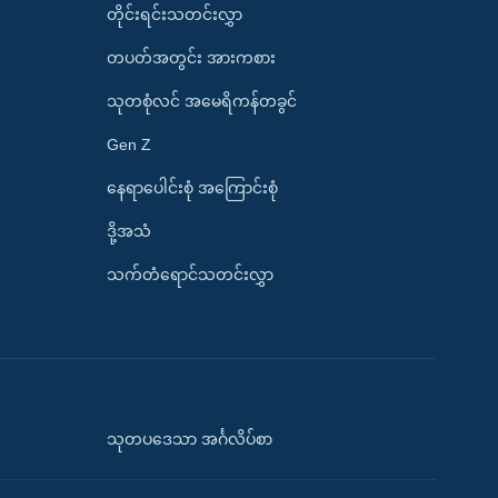
တိုင်းရင်းသတင်းလွှာ
တပတ်အတွင်း အားကစား
သုတစုံလင် အမေရိကန်တခွင်
Gen Z
နေရာပေါင်းစုံ အကြောင်းစုံ
ဒို့အသံ
သက်တံရောင်သတင်းလွှာ
သုတပဒေသာ အင်္ဂလိပ်စာ