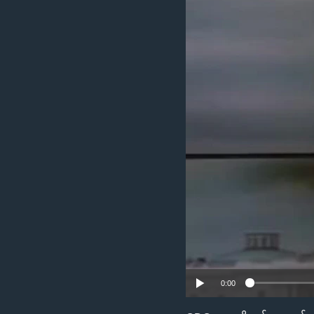
သုတပဒေသာ အင်္ဂလိပ်စာ
အ
ညွန်း
စာမျက်နှာ
သို့
ကျော်
ကြည့်
ရန်
ရှာဖွေ
ရန်
နေရာ
သို့
ကျော်
ရန်
0:00