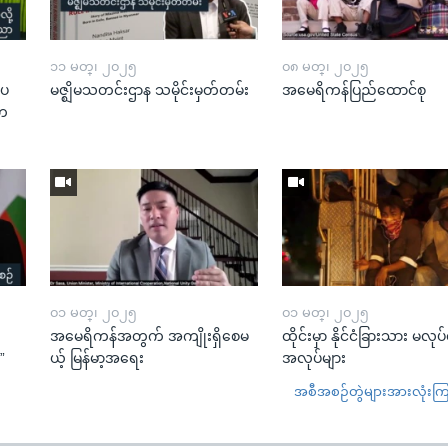
၁၁ မတ္၊ ၂၀၂၅
၀၈ မတ္၊ ၂၀၂၅
းပ
မဇ္ဈိမသတင်းဌာန သမိုင်းမှတ်တမ်း
အမေရိကန်ပြည်ထောင်စု
“တ
၀၁ မတ္၊ ၂၀၂၅
၀၁ မတ္၊ ၂၀၂၅
အမေရိကန်အတွက် အကျိုးရှိစေမ
ထိုင်းမှာ နိုင်ငံခြားသား မလုပ
”
ယ့် မြန်မာ့အရေး
အလုပ်များ
အစီအစဉ်တွဲများအားလုံးကြည့