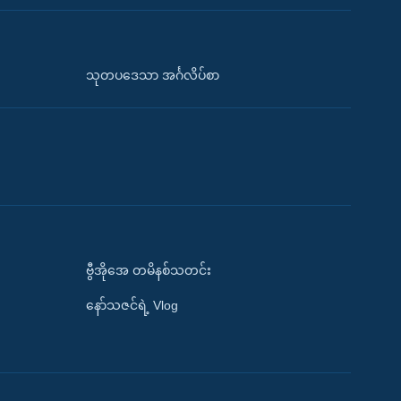
သုတပဒေသာ အင်္ဂလိပ်စာ
ဗွီအိုအေ တမိနစ်သတင်း
နော်သဇင်ရဲ့ Vlog