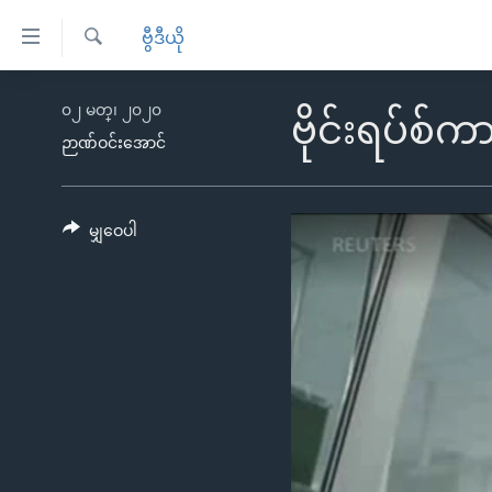
သုံး
ဗွီဒီယို
ရ
ရှာဖွေ
လွယ်ကူ
မူလစာမျက်နှာ
၀၂ မတ္၊ ၂၀၂၀
ရ
ဗိုင်းရပ်စ်
စေ
မြန်မာ
လာ
ဉာဏ်ဝင်းအောင်
သည့်
ဒ်
ကမ္ဘာ့သတင်းများ
Link
ဗွီဒီယို
နိုင်ငံတကာ
မျှဝေပါ
များ
သတင်းလွတ်လပ်ခွင့်
အမေရိကန်
ပင်မ
ရပ်ဝန်းတခု လမ်းတခု အလွန်
တရုတ်
အကြောင်းအရာ
အင်္ဂလိပ်စာလေ့လာမယ်
အစ္စရေး-ပါလက်စတိုင်း
သို့
အပတ်စဉ်ကဏ္ဍများ
အမေရိကန်သုံးအီဒီယံ
ကျော်
ကြည့်
ရေဒီယိုနှင့်ရုပ်သံ အချက်အလက်များ
မကြေးမုံရဲ့ အင်္ဂလိပ်စာ
ရေဒီယို
ရန်
ရေဒီယို/တီဗွီအစီအစဉ်
ရုပ်ရှင်ထဲက အင်္ဂလိပ်စာ
တီဗွီ
ပင်မ