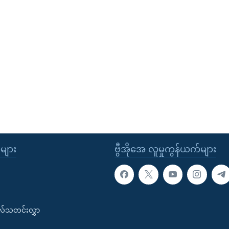
ုများ
ဗွီအိုအေ လူမှုကွန်ယက်များ
းလ်သတင်းလွှာ