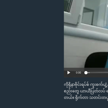
သုတပဒေသာ အင်္ဂလိပ်စာ
အ
ညွန်း
စာမျက်နှာ
သို့
ကျော်
ကြည့်
ရန်
ရှာဖွေ
ရန်
နေရာ
သို့
ကျော်
0:00
ရန်
ကိုရိုနာဗိုင်းရပ်စ် ကူးစက်ပျံ
စည်းတွေ ယာယီပြတ်လပ် နေပါတ
တယ်။ ရိုက်တာ သတင်းတပုဒ