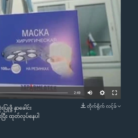
ble
2:49
တိုက်ရိုက် လင့်ခ်
ပြုဖို့ နှာခေါင်း
EMBED
းပြီး ထုတ်လုပ်နေပါ