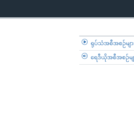
ရုပ်သံအစီအစဉ်မျာ
ရေဒီယိုအစီအစဉ်မျ