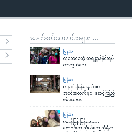
ဆက်စပ်သတင်းများ ...
မြန်မာ
လူသေစေတဲ့ တိရိစ္ဆာန်ဗိုင်းရပ်
ကာကွယ်ရေး
မြန်မာ
တရုတ်-မြန်မာနယ်စပ်
အဝင်အထွက်များ စောင့်ကြည့်
စစ်ဆေးနေ
မြန်မာ
ဝူဟန်ပြန် မြန်မာဆေး
ကျောင်းသူ ကိုယ်တွေ့ ကိုရိုနာ