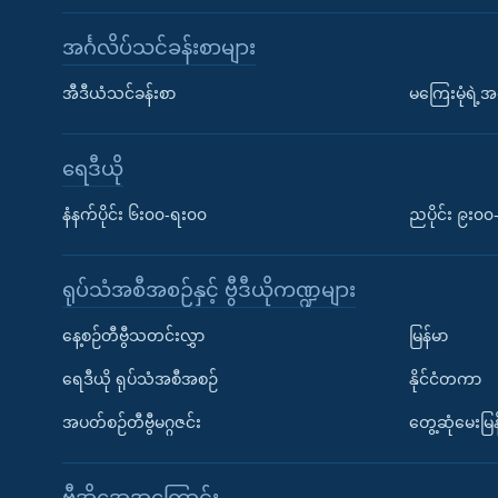
အင်္ဂလိပ်သင်ခန်းစာများ
အီဒီယံသင်ခန်းစာ
မကြေးမုံရဲ့အင
ရေဒီယို
နံနက်ပိုင်း ၆း၀၀-ရး၀၀
ညပိုင်း ၉း၀
ရုပ်သံအစီအစဉ်နှင့် ဗွီဒီယိုကဏ္ဍများ
နေ့စဉ်တီဗွီသတင်းလွှာ
မြန်မာ
ရေဒီယို ရုပ်သံအစီအစဉ်
နိုင်ငံတကာ
အပတ်စဉ်တီဗွီမဂ္ဂဇင်း
တွေ့ဆုံမေးမြန