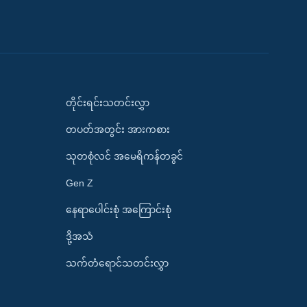
တိုင်းရင်းသတင်းလွှာ
တပတ်အတွင်း အားကစား
သုတစုံလင် အမေရိကန်တခွင်
Gen Z
နေရာပေါင်းစုံ အကြောင်းစုံ
ဒို့အသံ
သက်တံရောင်သတင်းလွှာ