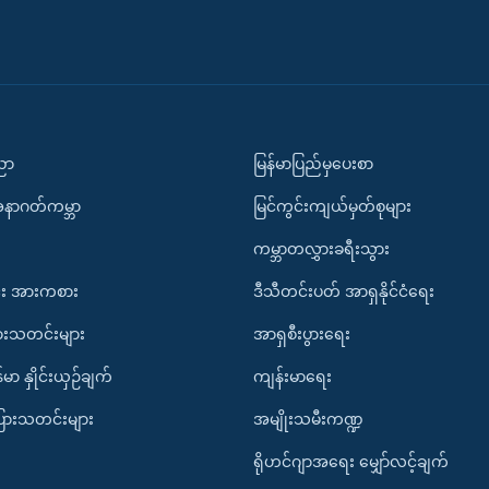
ပညာ
မြန်မာပြည်မှပေးစာ
အနာဂတ်ကမ္ဘာ
မြင်ကွင်းကျယ်မှတ်စုများ
ကမ္ဘာတလွှားခရီးသွား
း အားကစား
ဒီသီတင်းပတ် အာရှနိုင်ငံရေး
ားသတင်းများ
အာရှစီးပွားရေး
်မာ နှိုင်းယှဉ်ချက်
ကျန်းမာရေး
ပြားသတင်းများ
အမျိုးသမီးကဏ္ဍ
ရိုဟင်ဂျာအရေး မျှော်လင့်ချက်