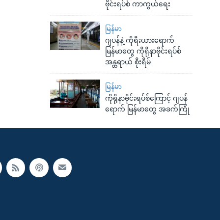
ဗိုင်းရပ်စ် ကာကွယ်ရေး
မြန်မာ
ဂျပန်နဲ့ ကိုရီးယားရောက်
မြန်မာတွေ ကိုရိုနာဗိုင်းရပ်စ်
အန္တရာယ် စိုးရိမ်
မြန်မာ
ကိုရိုနာဗိုင်းရပ်စ်ကြောင့် ဂျပန်
ရောက် မြန်မာတွေ အခက်ကြုံ