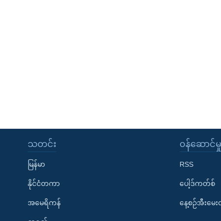
သတင်း
၀န်ဆောင်မှ
မြန်မာ
RSS
နိုင်ငံတကာ
ပေါ့ဒ်ကတ်စ်
အမေရိကန်
နေ့စဉ်အီးမေ