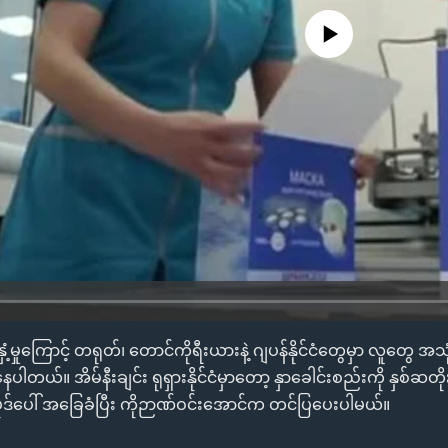
No media source currently availa
့နှံ့မှုကြောင့် တရုတ်၊ တောင်ကိုရီးယားနဲ့ ဂျပန်နိုင်ငံတွေမှာ လူတွေ အသုံး
ယ်။ အိမ်နီးချင်း ရုရှားနိုင်ငံမှာတော့ နှာခေါင်းစည်းကို နှစ်ဆတို
်ပေါ် အခြေခံပြီး ကိုဉာဏ်ဝင်းအောင်က တင်ပြပေးပါမယ်။