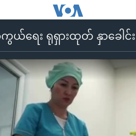
ကာကွယ်ရေး ရုရှားထုတ် နှာခေါင်