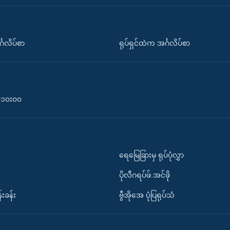
်္ဂလိပ်စာ
ရုပ်ရှင်ထဲက အင်္ဂလိပ်စာ
၀-၁၀း၀၀
ရေမြေခြားမှ ရုပ်ပုံလွှာ
ပိုလီဂရပ်ဖ်.အင်ဖို
်းခန်း
ဗွီအိုအေ ပုံပြရုပ်သံ