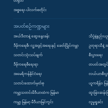
တရုတ်
အစ္စရေး-ပါလက်စတိုင်း
အပတ်စဉ်ကဏ္ဍများ
အယ်ဒီတာနဲ့ ဆွေးနွေးခန်း
သိပ္ပံနဲ့နည်း
ဒီမိုကရေစီ၊ လူ့အခွင့်အရေးနှင့် ခေတ်ပြိုင်ကမ္ဘာ
ဥတုရာသီနဲ့ 
သတင်းသုံးသပ်ချက်
စီးပွားရေး
ဒီမိုကရေစီရေးရာ
တပတ်အတွင်
အမေရိကန်နိုင်ငံရေး
လယ်ယာစီးပွ
သတင်းထောက်မှတ်စု
ယူကရိန်း၊ မြန
ကမ္ဘာ့သတင်းမီဒီယာထဲက မြန်မာ
ထူးခြားဆန်း
ကမ္ဘာ့ မြန်မာ့ မီဒီယာမြင်ကွင်း
လူမှုရှုခင်း