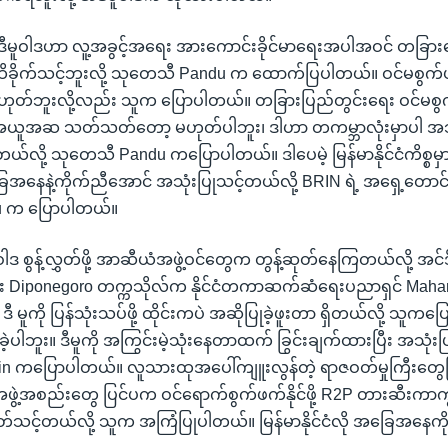
ဒီမူဝါဒဟာ လူ့အခွင့်အရေး အားကောင်းခိုင်မာရေးအပါအဝင် တခြာ
ိခိုက်သင့်ဘူးလို့ သုတေသီ Pandu က ထောက်ပြပါတယ်။ ဝင်မစွက်
စ မဟုတ်ဘူးလို့လည်း သူက ပြောပါတယ်။ တခြားပြည်တွင်းရေး ဝင်မစ
အယူအဆ သတ်သတ်တော့ မဟုတ်ပါဘူး၊ ဒါဟာ တကမ္ဘာလုံးမှာပါ အ
တယ်လို့ သုတေသီ Pandu ကပြောပါတယ်။ ဒါပေမဲ့ မြန်မာနိုင်ငံကိစ္စမှာတ
ြေအနေနဲ့ကိုက်ညီအောင် အသုံးပြုသင့်တယ်လို့ BRIN ရဲ့ အရှေ့တော
 က ပြောပါတယ်။
 စွန့်လွှတ်ဖို့ အာဆီယံအဖွဲ့ဝင်တွေက တွန့်ဆုတ်နေကြတယ်လို့ အင်ဒိုနီး
်း Diponegoro တက္ကသိုလ်က နိုင်ငံတကာဆက်ဆံရေးပညာရှင် Maha
 မူကို ပြန်သုံးသပ်ဖို့ ထိုင်းကပဲ အဆိုပြုခဲ့ဖူးတာ ရှိတယ်လို့ သူက
ခဲ့ပါဘူး။ ဒီမူကို အကြွင်းမဲ့သုံးနေတာထက် ခြွင်းချက်ထားပြီး အသုံးပ
in ကပြောပါတယ်။ လူသားထုအပေါ်ကျူးလွန်တဲ့ ရာဇဝတ်မှုကြီးတွေဖြစ
ဲ့အစည်းတွေ ပြင်ပက ဝင်ရောက်စွက်ဖက်နိုင်ဖို့ R2P တားဆီးကာကွယ်
်သင့်တယ်လို့ သူက အကြံပြုပါတယ်။ မြန်မာနိုင်ငံလို အခြေအနေက