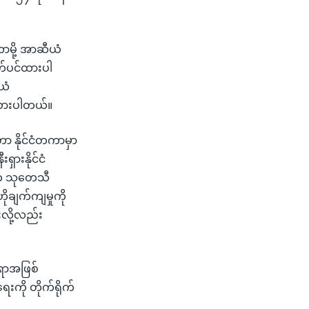
မို့ အာဆီယံ
ိတ်ပင်ထားပါ
ယံ
ိုးစားပါတယ်။
 နိုင်ငံတကာမှာ
ှားနိုင်ငံ
 က သုတေသီ
ုချက်ကျမှုကို
လို့လည်း
ုရာအဖြစ်
းကို တိုက်ရိုက်