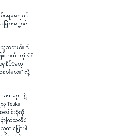
 စစ်ရေးအရ ဝင်
ခြားအဖွဲ့ဝင်
နော်ယူဆတယ်။ ဒါ
်တယ်။ ကိုလိုနီ
ှနိုင်ငံတွေ
ဆရပါမယ်။" လို့
လသမဂ္ဂ ပဋိ
်ရသူ Teuku
ေါင်းစုံကို
ပြောကြသလိုပဲ
 သူက ပြောပါ