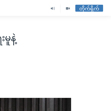
တိုက်ရိုက်
ူနဲ့