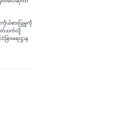
်မှတ်မလဲဆိုတာ
ုယ်စားပြုမှုကို
ပတ်သက်လို့
င်ငံခြားရေးဌာန