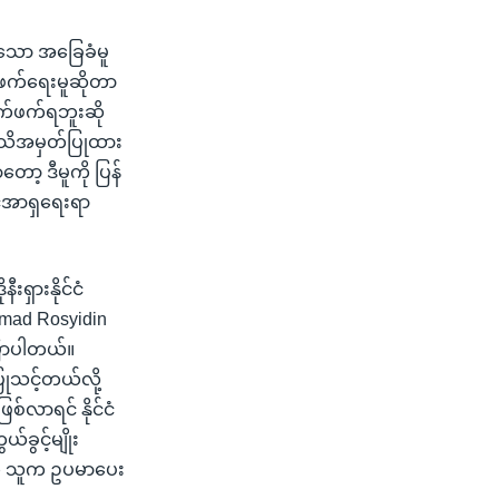
းသော အခြေခံမူ
ဖက်ရေးမူဆိုတာ
ွက်ဖက်ရဘူးဆို
သိအမှတ်ပြုထား
ော့ ဒီမူကို ပြန်
င်အာရှရေးရာ
ရှားနိုင်ငံ
mad Rosyidin
ပြောပါတယ်။
ြုသင့်တယ်လို့
်လာရင် နိုင်ငံ
ခွင့်မျိုး
ို သူက ဥပမာပေး