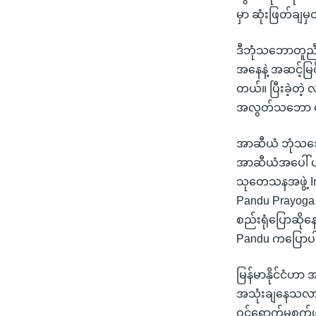
မှာ ဆုံးဖြတ်ချမ
ဒီဘုံသဘောတူညီ
အနေနဲ့ အဆင့်မြင
တယ်။ ပြီးခဲ့တဲ
အလွတ်သဘော ဆွေးနွ
အာဆီယံ ဘုံသဘေ
အာဆီယံအပေါ် ယုံက
သုတေသနအဖွဲ့ In
Pandu Prayoga 
စည်းရုံပြောဆိ
Pandu ကပြောပ
မြန်မာနိုင်ငံဟာ
အသုံးချနေသလား ဆ
ဝင်ရောက်မစွက်ဖ