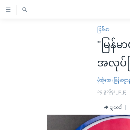
သုံး
ရ
ရှာဖွေ
လွယ်ကူ
မူလစာမျက်နှာ
မြန်မာ
ရ
စေ
မြန်မာ
လာ
"မြန်မ
သည့်
ဒ်
ကမ္ဘာ့သတင်းများ
Link
ဗွီဒီယို
နိုင်ငံတကာ
အလုပ်ဖ
များ
သတင်းလွတ်လပ်ခွင့်
အမေရိကန်
ပင်မ
ရပ်ဝန်းတခု လမ်းတခု အလွန်
တရုတ်
ဗွီအိုအေ (မြန်မာဌာ
အကြောင်းအရာ
အင်္ဂလိပ်စာလေ့လာမယ်
အစ္စရေး-ပါလက်စတိုင်း
၁၄ ဇူလိုင္၊ ၂၀၂၃
သို့
အပတ်စဉ်ကဏ္ဍများ
အမေရိကန်သုံးအီဒီယံ
ကျော်
မျှဝေပါ
ကြည့်
ရေဒီယိုနှင့်ရုပ်သံ အချက်အလက်များ
မကြေးမုံရဲ့ အင်္ဂလိပ်စာ
ရေဒီယို
ရန်
ရေဒီယို/တီဗွီအစီအစဉ်
ရုပ်ရှင်ထဲက အင်္ဂလိပ်စာ
တီဗွီ
ပင်မ