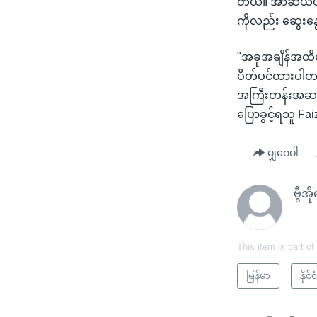
တယ်။ အာဆီယံပဋိ
ကိုလည်း ဆွေးန
"အခုအချိန်အထိတေ
ပိတ်ပင်ထားပါတယ
အကြီးတန်းအဆင့်တ
ပြောခွင့်ရသူ F
မျှဝေပါ
ဗွီအ
This item is part of
မြန်မာ
နို