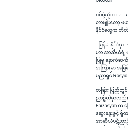
ပါတယ်။
စစ်ပွဲဆိုတာဟာ န
တာမျိုးတော့ မဟ
နိုင်ငံတွေက တိ
" မြန်မာနိုင်ငံ
ဟာ အာဆီယံရဲ့ 
ပြုမှု နောက်ဆက
အကြားမှာ အမြစ်တ
ပညာရှင် Rosyi
တခြား ပြည်တွ
ညာဥ်ထဲမှာလည်း ဖ
Faizasyah က ပြေ
ဆွေးနွေးခွင့် 
အာဆီယံပဋိညာဉ်