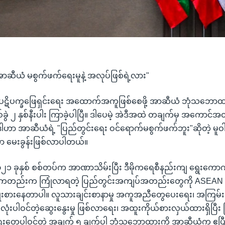
အာဆီယံ မစွက်ဖက်ရေးမူနဲ့ အလုပ်ဖြစ်ရဲ့လား"
ွင်း ပဋိပက္ခဖြေရှင်းရေး အထောက်အကူဖြစ်စေဖို့ အာဆီယံ ဘုံသဘောထ
ှစ်ခွဲ ၂ နှစ်နီးပါး ကြာခဲ့ပါပြီ။ ဒါပေမဲ့ အဲဒီအထဲ တချက်မှ အကောင်
ဒါဟာ အာဆီယံရဲ့ "ပြည်တွင်းရေး ဝင်ရောက်မစွက်ဖက်ဘူး"ဆိုတဲ့ မူဝ
ာ မေးခွန်းဖြစ်လာပါတယ်။
ာ ၂၀၂၁ ခုနှစ် စစ်တပ်က အာဏာသိမ်းပြီး ဒီမိုကရေစီနည်းကျ ရွေးကောက
ြီးကတည်းက ကြုံလာရတဲ့ ပြည်တွင်းအကျပ်အတည်းတွေကို ASEA
ု့ ကြိုးစားနေတာပါ။ လူသားချင်းစာနာမှု အကူအညီတွေပေးရေး၊ အကြမ်း
ုံးပါဝင်တဲ့ဆွေးနွေးမှု ဖြစ်လာရေး၊ အထူးကိုယ်စားလှယ်ထားရှိပြီး မြန
်ရေးတွေပါဝင်တဲ့ အချက် ၅ ချက်ပါ ဘုံသဘောထားကို အာဆီယံက ဧပ