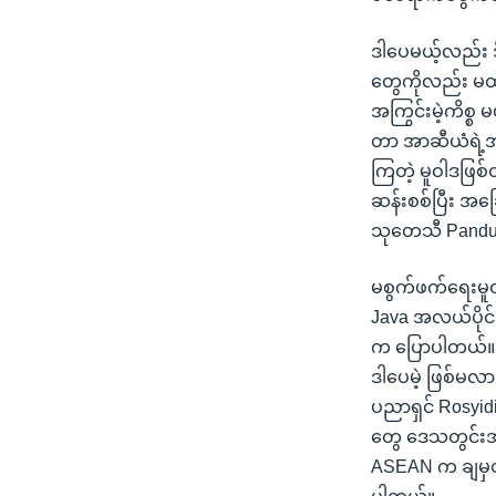
ဒါပေမယ့်လည်း 
တွေကိုလည်း မထ
အကြွင်းမဲ့ကိစ္
တာ အာဆီယံရဲ့
ကြတဲ့ မူဝါဒဖြစ်
ဆန်းစစ်ပြီး အခ
သုတေသီ Pandu
မစွက်ဖက်ရေးမူဝါဒ
Java အလယ်ပိုင
က ပြောပါတယ်။ ဒီ
ဒါပေမဲ့ ဖြစ်မလာ
ပညာရှင် Rosyid
တွေ ဒေသတွင်းအဖွ
ASEAN က ချမှတ