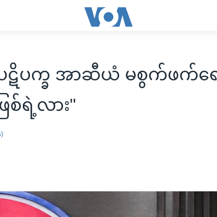
ာပဋိပက္ခ အာဆီယံ မစွက်ဖက်ရေးမ
ြစ်ရဲ့လား"
န)