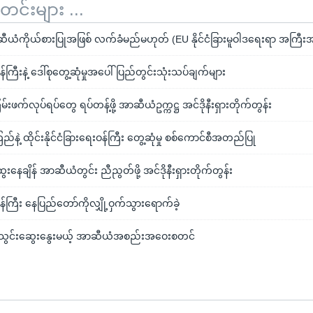
်းများ ...
ဆီယံကိုယ်စားပြုအဖြစ် လက်ခံမည်မဟုတ် (EU နိုင်ငံခြားမူဝါဒရေးရာ အကြီး
းဝန်ကြီးနဲ့ ဒေါ်စုတွေ့ဆုံမှုအပေါ် ပြည်တွင်းသုံးသပ်ချက်များ
ြမ်းဖက်လုပ်ရပ်တွေ ရပ်တန့်ဖို့ အာဆီယံဥက္ကဋ္ဌ အင်ဒိုနီးရှားတိုက်တွန်း
်နဲ့ ထိုင်းနိုင်ငံခြားရေးဝန်ကြီး တွေ့ဆုံမှု စစ်ကောင်စီအတည်ပြု
ွေးနေချိန် အာဆီယံတွင်း ညီညွတ်ဖို့ အင်ဒိုနီးရှားတိုက်တွန်း
းဝန်ကြီး နေပြည်တော်ကိုလျှို့ဝှက်သွားရောက်ခဲ့
်သွင်းဆွေးနွေးမယ့် အာဆီယံအစည်းအဝေးစတင်