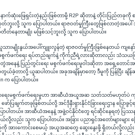
ောက်ဆုံးဖြေရှင်းတဲ့နည်းဖြစ်တာမို့ R2P ဆိုတာနဲ့ တိုင်းပြည်တခုကို
ုတ်ဘူးလို့ သူက ပြောပါတယ်။ ရာဇဝတ်မှုကြီးတွေဖြစ်လာတဲ့အပေါ် အ
တ်တိတ်နေတာမျိုး မဖြစ်သင့်ဘူးလို့ သူက ပြောပါတယ်။
မှာ လူသားမျိုးနွယ်အပေါ်ကျူးလွန်တဲ့ ရာဇဝတ်မှုကြီးဖြစ်နေတယ် ကျ
မစွက်ဖက်ရေး ရပ်တည်ချက်နဲ့ ကိုက်ညီရဲ့လားဆိုတာလည်း သံသယဖြစ
်တွဲအနေနဲ့ ပြည်တွင်းရေး မစွက်ဖက်ရေးမူဝါဒဆိုတာ အရှေ့တောင်အာရ
ွယ်ခဲ့တာလို့ ယူဆပါတယ်။ အခုအချိန်မှာတော့ ဒီမူကို ပြန်ပြီး ချိန်
din က ပြောပါတယ်။
င်းရေးမစွက်ဖက်ရေးမူဟာ အာဆီယံအယူအဆ သတ်သတ်မဟုတ်ပဲ ကု
ော်ပြချက်တခုဖြစ်တယ်လို့ အင်ဒိုနီးရှားနိုင်ငံခြားရေးဌာန ပြောခွင့
ာပါတယ်။ အာဆီယံအနေနဲ့ အဖွဲ့ဝင်နိုင်ငံတွေ ရင်ဆိုင်နေရတဲ့ ပြဿနာပ
ရှိတယ်လို့လည်း သူက ပြောပါတယ်။ အခြား ပညာရှင်အတော်များများ 
ကို အားကောင်းစေမယ့် အယူအဆတွေ ဆွေးနွေးဖို့ ရှိတယ်လို့လည်း