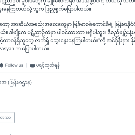
ညာဉ်ပါ မူဝါဒတွေကို ချိုးဖောက်ရင် အဲဒီအဖွဲ့ဝင်ကို ဘယ်လို သတ
ွေးနေကြတယ်လို့ သူက ဖြည့်စွက်ပြောပါတယ်။
ာ့ အာဆီယံအစည်းအဝေးတွေမှာ မြန်မာစစ်ကောင်စီရဲ့ မြန်မာနိုင်ငံကိ
်။ ဒါမျိုးက ပဋိညာဉ်ထဲမှာ ပါဝင်ထားတာ မရှိပါဘူး။ ဒီစည်မျဉ်းနဲ့
ာဝန်ရှိသူတွေ လက်ရှိ ဆွေးနွေးနေကြပါတယ်။"လို့ အင်ဒိုနီးရှား နို
aizasyah က ပြောပါတယ်။
Follow us
ပရင့်ထုတ်ရန်
ိုအေ (မြန်မာဌာန)
င်ငံတကာ