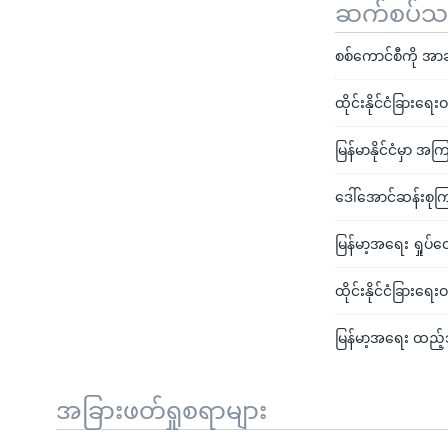
ဆက်စပ်သတင
စစ်ကောင်စီကို အာ
ထိုင်းနိုင်ငံခြားရေ
မြန်မာနိုင်ငံမှာ အက
ဒေါ်အောင်ဆန်းစုကြည
မြန်မာ့အရေး ရှုပ်ထ
ထိုင်းနိုင်ငံခြားရေ
မြန်မာ့အရေး ထည့
အခြားဖတ်ရှုစရာများ