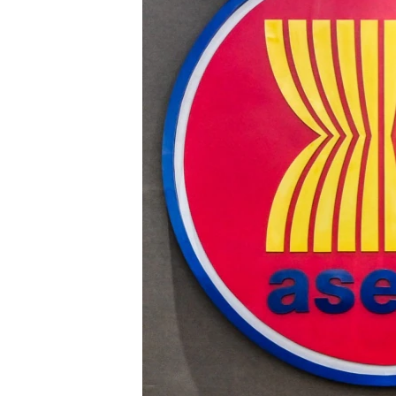
သုတပဒေသာ အင်္ဂလိပ်စာ
အ
ညွန်း
စာမျက်နှာ
သို့
ကျော်
ကြည့်
ရန်
ရှာဖွေ
ရန်
နေရာ
သို့
ကျော်
ရန်