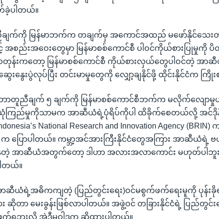
ှတ်ခဲ့ပါတယ်။
ချက်ကို မြန်မာဘက်က တချက်မှ အကောင်အထည် မဖော်နိုင်သေးတာ
့် အစည်းအဝေးတွေမှာ မြန်မာစစ်ကောင်စီ ပါဝင်ကိုယ်စားပြုမှုကို ပ
့ လတုန်းကတော့ မြန်မာစစ်ကောင်စီ ကိုယ်စားလှယ်တွေပါဝင်တဲ့ အာဆီ
ေးပွဲလုပ်ပြီး တင်းမာမှုတွေကို လျှော့ချနိုင်ဖို့ ထိုင်းနိုင်ငံက ကြ
ာတူညီချက် ၅ ချက်ကို မြန်မာစစ်ကောင်စီဘက်က မလိုက်လျောမှုဟာ
ြည်မှုကိုသာမက အာဆီယံရဲ့ပုံရိပ်ကိုပါ ထိခိုက်စေတယ်လို့ အင်ဒိုနီးရ
donesia’s National Research and Innovation Agency (BRIN)
က ပြောပါတယ်။ ကမ္ဘာ့အင်အားကြီးနိုင်ငံတွေအကြား အာဆီယံရဲ့ ဗဟိ
ုနေတဲ့ အာဆီယံအတွက်တော့ ဒါဟာ အလားအလာကောင်း မဟုတ်ပါဘူး
ါတယ်။
 အာဆီယံရဲ့အဓိကကျတဲ့ (ပြည်တွင်းရေး)ဝင်မစွက်ဖက်ရေးမူကို ပုန်းခိ
ိုတာ မေးခွန်းဖြစ်လာပါတယ်။ အဖွဲ့ဝင် တခြားနိုင်ငံရဲ့ ပြည်တွင်းရေ
က်ရဘူးလို့ အဲဒီမူဝါဒက ဆိုထားပါတယ်။