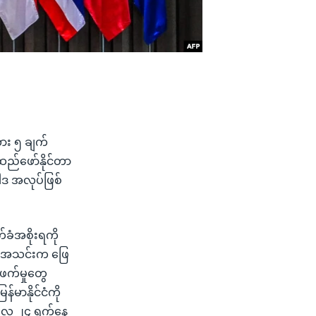
ား ၅ ချက်
အထည်ဖော်နိုင်တာ
ါဒ အလုပ်ဖြစ်
်ခံအစိုးရကို
N အသင်းက ဖြေ
ဖက်မှုတွေ
်မာနိုင်ငံကို
ြီလ ၂၄ ရက်နေ