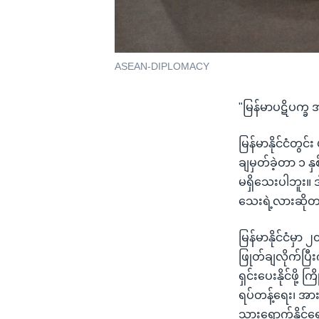
ASEAN-DIPLOMACY
"မြန်မာပဋိပက္ခ 
မြန်မာနိုင်ငံတ
ချမှတ်ခဲ့တာ ၁ န
မရှိသေးပါဘူး။ 
သေးရဲ့လားဆိုတ
မြန်မာနိုင်ငံမှ
ဖြုတ်ချလိုက်ပ
ရှင်းပေးနိုင်ဖိ
ရပ်တန့်ရေး၊ အားလ
သွားရောက်နိုင