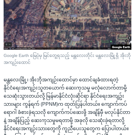
အ
သုတပဒေသာ အင်္ဂလိပ်စာ
ညွန်း
Learning English
စာမျက်နှာ
သို့
ဗွီအိုအေ လူမှုကွန်ယက်များ
ကျော်
ကြည့်
ရန်
ဘာသာစကားများ
Google Earth မြေပုံမှ မြင်တွေ့ရသည့် မန္တလေးတိုင်း မန္တလေးမြို့ရှိ အိုးဘို
ရှာဖွေ
အကျဉ်းထောင်
ရန်
နေရာ
မန္တလေးမြို့၊ အိုးဘိုအကျဉ်းထောင်မှာ ထောင်ချခံထားရတဲ့
သို့
နိုင်ငံရေးအကျဉ်းသူတယောက် ဆေးကုသမှု မလုံလောက်တာမို့
ကျော်
သေဆုံးသွားတယ်လို့ မြန်မာနိုင်ငံလုံးဆိုင်ရာ နိုင်ငံရေးအကျဥ်း
ရန်
သားများ ကွန်ရက် (PPNM)က ထုတ်ပြန်ပါတယ်။ ကျောက်ကပ်
ရောဂါ ခံစားခဲ့ရသလို ကျောက်ကပ်ဆေးဖို့ အချိန်မှီ မလုပ်နိုင်တာ
နဲ့ အချိန်ပြည့် ဆေးကုသမှုမရတာမို့ အခုလို သေဆုံးခဲ့ရတာလို့
နိုင်ငံရေးအကျဉ်းသားတွေကို ကူညီပေးသူတွေက ပြောပါတယ်။