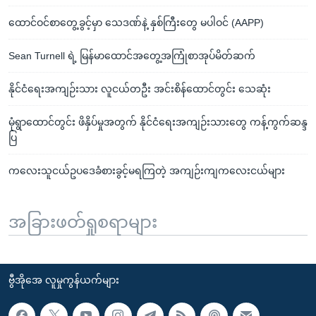
ထောင်ဝင်စာတွေ့ခွင့်မှာ သေဒဏ်နဲ့ နှစ်ကြီးတွေ မပါဝင် (AAPP)
Sean Turnell ရဲ့ မြန်မာထောင်အတွေ့အကြုံစာအုပ်မိတ်ဆက်
နိုင်ငံရေးအကျဉ်းသား လူငယ်တဦး အင်းစိန်ထောင်တွင်း သေဆုံး
မုံရွာထောင်တွင်း ဖိနှိပ်မှုအတွက် နိုင်ငံရေးအကျဉ်းသားတွေ ကန့်ကွက်ဆန္ဒ
ပြ
ကလေးသူငယ်ဥပဒေခံစားခွင့်မရကြတဲ့ အကျဉ်းကျကလေးငယ်များ
အခြားဖတ်ရှုစရာများ
ဗွီအိုအေ လူမှုကွန်ယက်များ