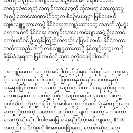
လက်ရှိတည်ဆဲ အကျဉ်းထောင်ဥပဒေအရ ရောဂါဝေဒနာ
တစ်ခုခုခံစားရတဲ့ အကျဉ်းသားတွေကို လိုအပ်တဲ့ ဆေးကုသမှု
ခံယူဖို့ ထောင်အာဏာပိုင်တွေက စီစဉ်ပေးရမှာ ဖြစ်ပေမယ့်
လျစ်လျူရှုထားတာမို့ နိုင်ငံရေးအကျဉ်းသားတွေ အသက် ဆုံးရှုံး
နေရတယ်လို့ နိုင်ငံရေး အကျဉ်းသားဟောင်းများအဖွဲ့ ဦးဆောင်
ကော်မတီဝင် ဦးထွန်းကြည်ကလည်း ပြောပါတယ်။ နိုင်ငံတကာ
ဘက်ကလည်း ဒါကို လစ်လျူရှုထားတာမို့ နိုင်ကျဉ်းတွေဟာ ပို
ဖိနှိပ်ခံနေရတာ ဖြစ်တယ်လို့ သူက ခုလိုဝေဖန်ပါတယ်။
"အကျဉ်းထောင်တွေကို အဓိပ္ပါယ်ဖွင့်ဆိုရမယ်ဆိုရင်တော့ လူ့အခွ
င့်အရေးကို အဆိုးဝါးဆုံးနဲ့ အပြင်းထန်ဆုံး ချိုးဖောက်နေတဲ့
ယန္တရားဖြစ်တယ်။ အသက်ရှူလည်းကျပ်တယ်။ နေရထိုင်ရတာ
ကော။ နောက် အသက်ရှူရပ်ဖို့ကလည်းအရမ်းလွယ်တယ်။ လူ့
ဂုဏ်သိက္ခာတို့ လူ့တန်ဖိုးတို့ အဲဒါတွေနဲ့ပတ်သတ်လို့ နိုင်ကျဉ်းတွေ
မှာ သူတို့ထားတဲ့ သဘောထားရပ်တည်ချက်ကတော့ တော်တော်
လေးကို ဆိုးဆိုးဝါးဝါးအခြေအနေမျိုးရှိတဲ့အခါကျတော့ ICRC
ကလည်း အဲဒီကိစ္စကို ဖိအားပေးပြီးတော့ တောင်းဆိုတာတွေ