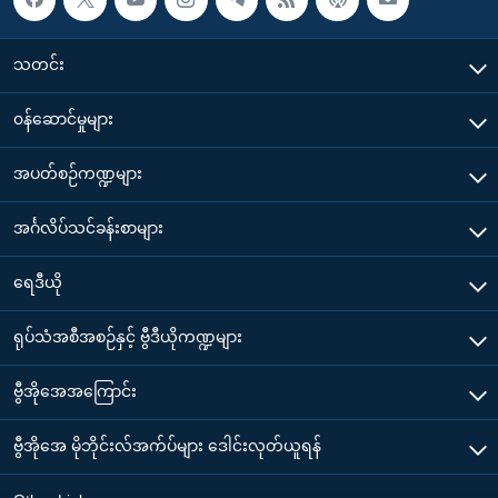
သတင်း
၀န်ဆောင်မှုများ
အပတ်စဉ်ကဏ္ဍများ
အင်္ဂလိပ်သင်ခန်းစာများ
ရေဒီယို
ရုပ်သံအစီအစဉ်နှင့် ဗွီဒီယိုကဏ္ဍများ
ဗွီအိုအေအကြောင်း
ဗွီအိုအေ မိုဘိုင်းလ်အက်ပ်များ ဒေါင်းလုတ်ယူရန်