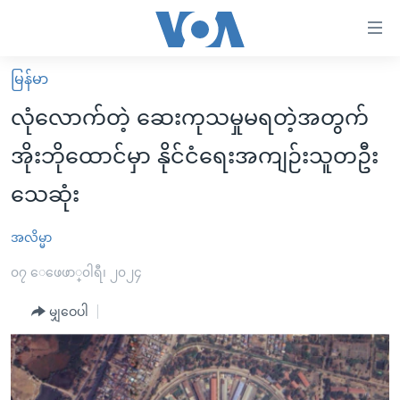
သုံး
ရ
လွယ်ကူ
မြန်မာ
မူလစာမျက်နှာ
စေ
လုံလောက်တဲ့ ဆေးကုသမှုမရတဲ့အတွက်
မြန်မာ
သည့်
အိုးဘိုထောင်မှာ နိုင်ငံရေးအကျဉ်းသူတဦး
ကမ္ဘာ့သတင်းများ
Link
သေဆုံး
ဗွီဒီယို
နိုင်ငံတကာ
များ
သတင်းလွတ်လပ်ခွင့်
အမေရိကန်
ပင်မ
အလိမ္မာ
ရပ်ဝန်းတခု လမ်းတခု အလွန်
တရုတ်
အကြောင်းအရာ
၀၇ ေဖေဖာ္၀ါရီ၊ ၂၀၂၄
သို့
အင်္ဂလိပ်စာလေ့လာမယ်
အစ္စရေး-ပါလက်စတိုင်း
ကျော်
မျှဝေပါ
အပတ်စဉ်ကဏ္ဍများ
အမေရိကန်သုံးအီဒီယံ
ကြည့်
ရေဒီယိုနှင့်ရုပ်သံ အချက်အလက်များ
မကြေးမုံရဲ့ အင်္ဂလိပ်စာ
ရေဒီယို
ရန်
ပင်မ
ရေဒီယို/တီဗွီအစီအစဉ်
ရုပ်ရှင်ထဲက အင်္ဂလိပ်စာ
တီဗွီ