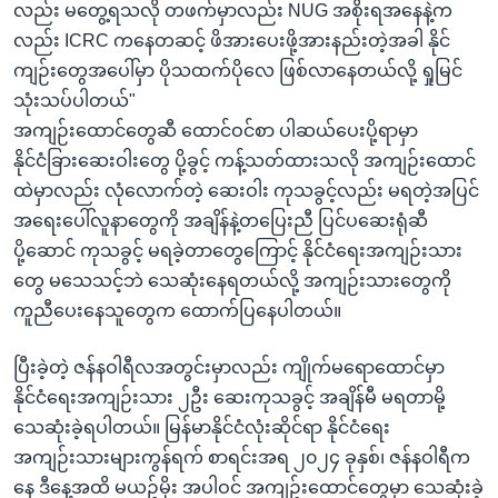
လည်း မတွေ့ရသလို တဖက်မှာလည်း NUG အစိုးရအနေနဲ့က
လည်း ICRC ကနေတဆင့် ဖိအားပေးဖို့အားနည်းတဲ့အခါ နိုင်
ကျဉ်းတွေအပေါ်မှာ ပိုသထက်ပိုလေ ဖြစ်လာနေတယ်လို့ ရှုမြင်
သုံးသပ်ပါတယ်"
အကျဉ်းထောင်တွေဆီ ထောင်ဝင်စာ ပါဆယ်ပေးပို့ရာမှာ
နိုင်ငံခြားဆေးဝါးတွေ ပို့ခွင့် ကန့်သတ်ထားသလို အကျဉ်းထောင်
ထဲမှာလည်း လုံလောက်တဲ့ ဆေးဝါး ကုသခွင့်လည်း မရတဲ့အပြင်
အရေးပေါ်လူနာတွေကို အချိန်နဲ့တပြေးညီ ပြင်ပဆေးရုံဆီ
ပို့ဆောင် ကုသခွင့် မရခဲ့တာတွေကြောင့် နိုင်ငံရေးအကျဉ်းသား
တွေ မသေသင့်ဘဲ သေဆုံးနေရတယ်လို့ အကျဉ်းသားတွေကို
ကူညီပေးနေသူတွေက ထောက်ပြနေပါတယ်။
ပြီးခဲ့တဲ့ ဇန်နဝါရီလအတွင်းမှာလည်း ကျိုက်မရောထောင်မှာ
နိုင်ငံရေးအကျဉ်းသား ၂ဦး ဆေးကုသခွင့် အချိန်မီ မရတာမို့
သေဆုံးခဲ့ရပါတယ်။ မြန်မာနိုင်ငံလုံးဆိုင်ရာ နိုင်ငံရေး
အကျဉ်းသားများကွန်ရက် စာရင်းအရ ၂၀၂၄ ခုနှစ်၊ ဇန်နဝါရီက
နေ ဒီနေ့အထိ မယဥ်မိုး အပါဝင် အကျဥ်းထောင်တွေမှာ သေဆုံးခဲ့