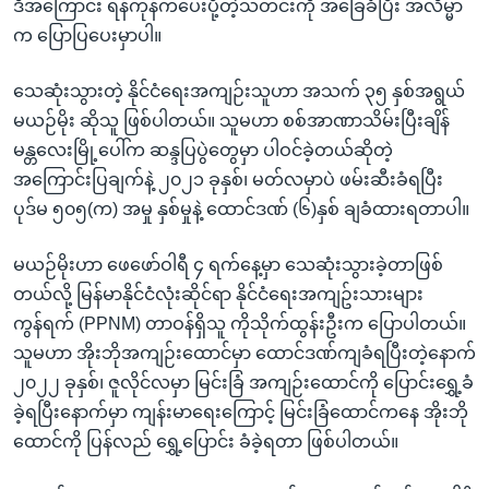
ဒီအကြောင်း ရန်ကုန်ကပေးပို့တဲ့သတင်းကို အခြေခံပြီး အလိမ္မာ
က ပြောပြပေးမှာပါ။
သေဆုံးသွားတဲ့ နိုင်ငံရေးအကျဉ်းသူဟာ အသက် ၃၅ နှစ်အရွယ်
မယဉ်မိုး ဆိုသူ ဖြစ်ပါတယ်။ သူမဟာ စစ်အာဏာသိမ်းပြီးချိန်
မန္တလေးမြို့ပေါ်က ဆန္ဒပြပွဲတွေမှာ ပါဝင်ခဲ့တယ်ဆိုတဲ့
အကြောင်းပြချက်နဲ့ ၂၀၂၁ ခုနှစ်၊ မတ်လမှာပဲ ဖမ်းဆီးခံရပြီး
ပုဒ်မ ၅၀၅(က) အမှု နှစ်မှုနဲ့ ထောင်ဒဏ် (၆)နှစ် ချခံထားရတာပါ။
မယဉ်မိုးဟာ ဖေဖော်ဝါရီ ၄ ရက်နေ့မှာ သေဆုံးသွားခဲ့တာဖြစ်
တယ်လို့ မြန်မာနိုင်ငံလုံးဆိုင်ရာ နိုင်ငံရေးအကျဥ်းသားများ
ကွန်ရက် (PPNM) တာဝန်ရှိသူ ကိုသိုက်ထွန်းဦးက ပြောပါတယ်။
သူမဟာ အိုးဘိုအကျဉ်းထောင်မှာ ထောင်ဒဏ်ကျခံရပြီးတဲ့နောက်
၂၀၂၂ ခုနှစ်၊ ဇူလိုင်လမှာ မြင်းခြံ အကျဉ်းထောင်ကို ပြောင်းရွှေ့ခံ
ခဲ့ရပြီးနောက်မှာ ကျန်းမာရေးကြောင့် မြင်းခြံထောင်ကနေ အိုးဘို
ထောင်ကို ပြန်လည် ရွှေ့ပြောင်း ခံခဲ့ရတာ ဖြစ်ပါတယ်။