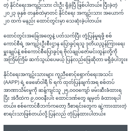
တဲ့ နိုင်ငံရေးအကျဥ်းသား ငါးဦး ရှိခဲ့ပြီ ဖြစ်ပါတယ်။ ပြီးခဲ့တဲ့
၂၀၂၃ ခုနှစ် တနှစ်ထဲမှာတင် နိုင်ငံရေး အကျဉ်းသား အယောက်
၂၀ ထက် မနည်း ထောင်တွင်းမှာ သေဆုံးခဲ့ပါတယ်။
ထောင်တွင်းအခြေအတွေနဲ့ ပတ်သက်ပြီး တုံ့ပြန်မှုရဖို့ စစ်
ကောင်စီရဲ့ အကျဉ်းဦးစီးဌာန ပြောခွင့်ရသူ ဒုတိယညွန်ကြားရေး
မှူးချုပ်နဲ့ စစ်ကောင်စီပြောခွင့်ရ ဗိုလ်ချုပ်ဇော်မင်းထွန်းတို့ကို
အကြိမ်ကြိမ် ဆက်သွယ်ပေမယ့် ပြန်လည်ဖြေဆိုတာ မရှိခဲ့ပါဘူး။
နိုင်ငံရေးအကျဥ်းသားများ ကူညီစောင့်ရှောက်ရေးအသင်း
(AAPP) ရဲ့ ဖေဖော်ဝါရီ ၆ ရက် ထုတ်ပြန်ချက်အရ စစ်တပ်
အာဏာသိမ်းမှုကို ဆန့်ကျင်သူ ၂၅,၀၀၀ကျော် ဖမ်းဆီးခံထားရ
ပြီး အဲဒီထဲက ၉,၀၀၀နီးပါး ထောင်ဒဏ်တွေ ချမှတ် ခံထားရပါ
တယ်။ စစ်ကောင်စီဘက်ကတော့ ဒီစာရင်းတွေက ချဲ့ကားထားတဲ့
စာရင်းသာဖြစ်တယ်လို့ ပြန်လည် တုံပြန်ထားပါတယ်။