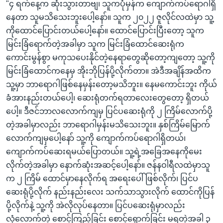
"၄ ရက်နေ့က ဆုံးသွားတာဗျ၊ သူကပုံမှန်က ကျောက်ကပ်ရောဂါရှိ
နေတာ သူမသိသေးဘူးပေါ့နော်။ သူက ၂၀၂၂ ဇူလိုင်လထဲမှာ သူ့
ကိုထောင်ပြောင်းတယ်ပေါ့နော်။ ထောင်ပြောင်းပြီးတော့ သူက
မြင်းခြံရောက်တဲ့အခါမှာ သူက မြင်းခြံထောင်ဆေးရုံက
ကောင်းမွန်စွာ မကုသပေးနိုင်တဲ့နေရာတွေဆိုတော့ကျတော့ သူ့ကို
မြင်းခြံထောင်ကနေမှ အိုးဘိုပြန်ပို့လိုက်တာ။ အဲဒီအချိန်အထိက
သူ့မှာ ဘာရောဂါဖြစ်နေမှန်းတော့မသိဘူး။ နေမကောင်းဘူး ကိုယ်
ခံအားနည်းတယ်ပေါ့၊ ဆေးရုံတက်ရတာလေးတွေတော့ ရှိတယ်
ပေါ့။ ဒီဇင်ဘာလလောက်ကျမှ ပြင်ပဆေးရုံကို ၂ ကြိမ်လောက်ပို့
တဲ့အခါမှာလည်း ဘာရောဂါမှန်းမသိသေးဘူး။ နှစ်ကြိမ်မြောက်
လောက်ကျမှပေါ့နော် သူ့ကို ကျောက်ကပ်ရောဂါရှိတယ်၊
ကျောက်ကပ်ဆေးရမယ်ပြောတယ်။ သူ့ရဲ့အခြေအနေကိုမေး
လိုက်တဲ့အခါမှာ နောက်ဆုံးအဆင့်ပေါ့နော်။ ဇန်နဝါရီလထဲမှာသူ
က ၂ ကြိမ် ထောင်မှာနေလိုက်ရ အရေးပေါ်ဖြစ်လိုက်၊ ပြင်ပ
ဆေးရုံပို့လိုက် နည်းနည်းလေး သက်သာသွားလိုက် ထောင်ကိုပြန်
ပို့လိုက်နဲ့ သူ့ကို အဲလိုလုပ်နေတာ။ ပြင်ပဆေးရုံမှာလည်း
လုံလောက်တဲ့ စောင့်ကြည့်ခြင်း စောင့်ရှောက်ခြင်း မရတဲ့အခါ ၃