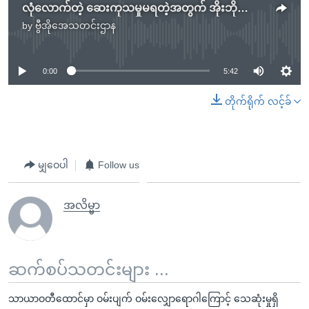
လုံလောက်တဲ့ ဆေးကုသမှုမရတဲ့အတွက် အိုးဘိုထောင်မှာ နိုင်ငံရေးအကျဉ်းသူတဦး သေဆုံး
by
ဗွီအိုအေသတင်းဌာန
No media source currently available
0:00
5:42
တိုက်ရိုက် လင့်ခ်
မျှဝေပါ
Follow us
အလိမ္မာ
ဆက်စပ်သတင်းများ ...
သာယာဝတီထောင်မှာ ဝမ်းပျက် ဝမ်းလျှောရောဂါကြောင့် သေဆုံးမှုရှိ