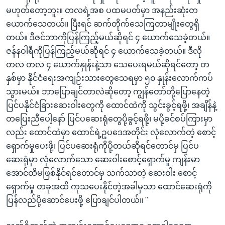
မဟုတ်တော့ဘူး။ တလရဲ့အစ ပထမပတ်မှာ အနည်းဆုံးတ
ယောက်သေတယ်။ ပြီးရင် ဆက်တိုက်သေကြတာမျိုးတွေရှိ
တယ်။ ဒီဇင်ဘာကိုပြန်ကြည့်မယ်ဆိုရင် ၄ ယောက်သေခဲ့တယ်။
ဇန်နဝါရီကိုပြန်ကြည့်မယ်ဆိုရင် ၄ ယောက်သေခဲ့တယ်။ ဒီလို
တလ တလ ၄ ယောက်နှုန်းနဲ့သာ သေပေးရမယ်ဆိုရင်တော့ တ
နှစ်မှာ နိုင်ငံရေးအကျဉ်းသားတွေသေရမှာ ၅၀ နှုန်းလောက်ကပ်
သွားမယ်။ ဘာပြောချင်တာလဲဆိုတော့ ကျွန်တော်တို့ပြောနေတဲ့
ပြင်ပနိုင်ငံခြားဆေးဝါးတွေကို ထောင်ထဲကို သွင်းခွင့်ရဖို့၊ အချိန်နဲ့
တပြေးညီပေါ့နော် ပြင်ပဆေးရုံတွေပို့ခွင့်ရဖို့၊ မပို့ခင်စပ်ကြားမှာ
လည်း ထောင်ထဲမှာ ထောင်ရဲ့ဥပဒေအတိုင်း လုံလောက်တဲ့ စောင့်
ရှောက်မှုပေးဖို့၊ ပြင်ပဆေးရုံကိုပို့တယ်ဆိုရင်တောင်မှ ပြင်ပ
ဆေးရုံမှာ လုံလောက်သော ဆေးဝါးစောင့်ရှောက်မှု ကျန်းမာ
အောင်ထိမဖြစ်နိုင်ရင်တောင်မှ သက်သာတဲ့ ဆေးဝါး စောင့်
ရှောက်မှု တခုအထိ ကုသပေးနိုင်တဲ့အခါမှသာ ထောင်ဆေးရုံကို
ပြန်လည်ပို့ဆောင်ပေးဖို့ ပြောချင်ပါတယ်။ "