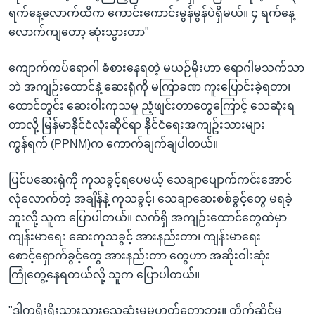
ရက်နေ့လောက်ထိက ကောင်းကောင်းမွန်မွန်ပဲရှိမယ်။ ၄ ရက်နေ့
လောက်ကျတော့ ဆုံးသွားတာ"
ကျောက်ကပ်ရောဂါ ခံစားနေရတဲ့ မယဉ်မိုးဟာ ရောဂါမသက်သာ
ဘဲ အကျဉ်းထောင်နဲ့ ဆေးရုံကို မကြာခဏ ကူးပြောင်းခဲ့ရတာ၊
ထောင်တွင်း ဆေးဝါးကုသမှု ညံ့ဖျင်းတာတွေကြောင့် သေဆုံးရ
တာလို့ မြန်မာနိုင်ငံလုံးဆိုင်ရာ နိုင်ငံရေးအကျဥ်းသားများ
ကွန်ရက် (PPNM)က ကောက်ချက်ချပါတယ်။
ပြင်ပဆေးရုံကို ကုသခွင့်ရပေမယ့် သေချာပျောက်ကင်းအောင်
လုံလောက်တဲ့ အချိန်နဲ့ ကုသခွင့်၊ သေချာဆေးစစ်ခွင့်တွေ မရခဲ့
ဘူးလို့ သူက ပြောပါတယ်။ လက်ရှိ အကျဉ်းထောင်တွေထဲမှာ
ကျန်းမာရေး ဆေးကုသခွင့် အားနည်းတာ၊ ကျန်းမာရေး
စောင့်ရှောက်ခွင့်တွေ အားနည်းတာ တွေဟာ အဆိုးဝါးဆုံး
ကြုံတွေ့နေရတယ်လို့ သူက ပြောပါတယ်။
"ဒါကရိုးရိုးသားသားသေဆုံးမှုမဟုတ်တော့ဘူး။ တိုက်ဆိုင်မှု