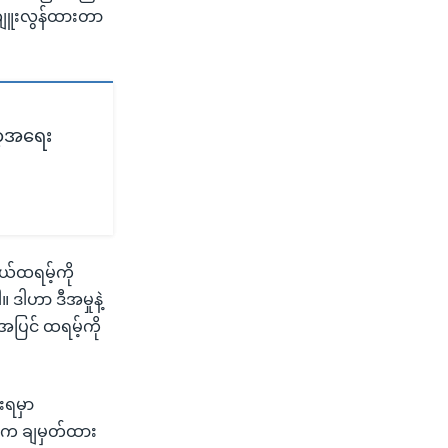
ကျူးလွန်ထားတာ
ာ့အရေး
ယ်ထရမ့်ကို
။ ဒါဟာ ဒီအမှုနဲ့
ု့အပြင် ထရမ့်ကို
းရမှာ
းက ချမှတ်ထား