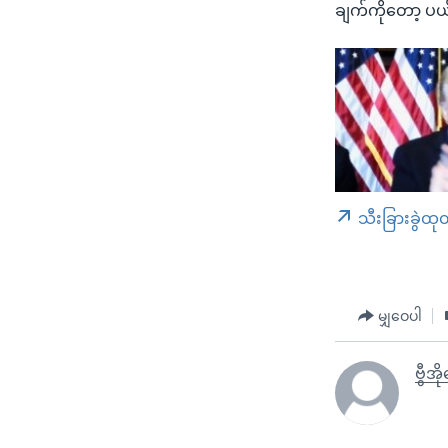
ချက်ကိုတော့ ပယ
သီးခြားခွဲထု
မျှဝေပါ
ဗွီအ