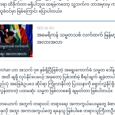
တရာ ထိခိုက်တာ မရှိပါဘူး။ ထရမ့်ကတော့ သူ့ဘက်က ဘာအမှားမှ 
အယူခံဝင်မှာ ဖြစ်ကြောင်း ပြောပါတယ်။
SEE ALSO:
အမေရိကန် သမ္မတသစ် လက်ထက် မြန်မ
အလားအလာ
chan ဟာ အသက် ၇၈ နှစ်ရှိပြီဖြစ်တဲ့ အရွေးကောက်ခံ သမ္မတ ဒေါ်န
အထိ ချဖို့ လုပ်နိုင်ပေမယ့် အခုတော့ ပြစ်ဒဏ်မဲ့ စီရင်ချက် ချခဲ့တာပါ
ည်းပုံ အခြေခံဥပဒေ ဆိုင်ရာ ကြုံလာနိုင်တဲ့ ပြဿနာကို ရှောင်လွှဲနိုင်ဖိ
လွန်ထားတဲ့ ပထမဆုံး သမ္မတ ဖြစ်လာစေဖို့ ချမှတ်တာ ဖြစ်ပါတယ်။
တ တယောက် အတွက် တရားဝင် တရားရေး အကာကွယ်ပေးမှုတွေ ခံစာ
ဲ့ အခုလို အထူး အကာအကွယ်တွေ ရနေသူ ဖြစ်ပါစေ တရားသူကြီးတဦ