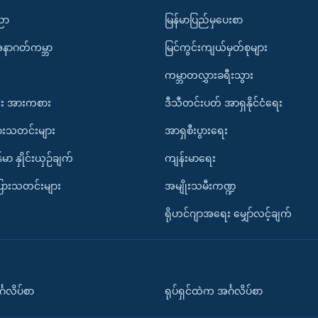
ပညာ
မြန်မာပြည်မှပေးစာ
အနာဂတ်ကမ္ဘာ
မြင်ကွင်းကျယ်မှတ်စုများ
ကမ္ဘာတလွှားခရီးသွား
း အားကစား
ဒီသီတင်းပတ် အာရှနိုင်ငံရေး
ားသတင်းများ
အာရှစီးပွားရေး
်မာ နှိုင်းယှဉ်ချက်
ကျန်းမာရေး
ပြားသတင်းများ
အမျိုးသမီးကဏ္ဍ
ရိုဟင်ဂျာအရေး မျှော်လင့်ချက်
်္ဂလိပ်စာ
ရုပ်ရှင်ထဲက အင်္ဂလိပ်စာ