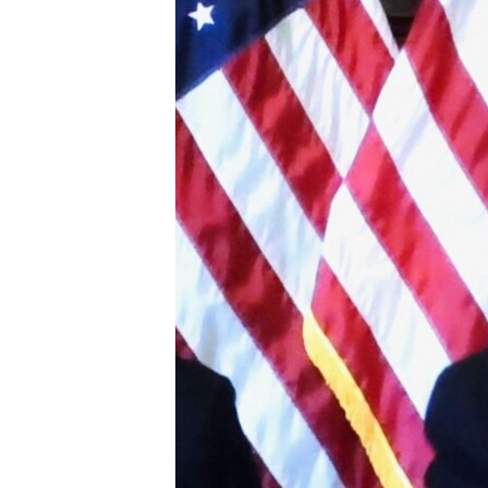
သုတပဒေသာ အင်္ဂလိပ်စာ
အ
ညွန်း
စာမျက်နှာ
သို့
ကျော်
ကြည့်
ရန်
ရှာဖွေ
ရန်
နေရာ
သို့
ကျော်
ရန်