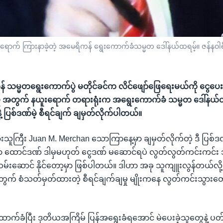
်ရောက် ကြားနာခဲ့တဲ့ အမေရိကန် ရွေးကောက်ခံသမ္မတ ဒေါ်နယ်ထရမ့်။ ဇန်နဝါရီ
သမ္မတရွေးကောက်ပွဲ မတိုင်ခင်က လိင်ဖျော်ဖြေရေးမယ်ကို ငွေပေးနှု
ှု အတွက် နယူးရောက် တရားရုံးက အရွေးကောက်ခံ သမ္မတ ဒေါ်နယ်ထရမ့
ဲ့ ပြစ်ဒဏ်မဲ့ စီရင်ချက် ချမှတ်လိုက်ပါတယ်။
သူကြီး Juan M. Merchan သောကြာနေ့မှာ ချမှတ်လိုက်တဲ့ ဒီ ပြစ်ဒ
ဟာ ထောင်ဒဏ် ဒါမှမဟုတ် ငွေဒဏ် မဆောင်ရပဲ လွတ်လွတ်ကင်းကင်း 
မ်းဆောင် နိုင်တော့မှာ ဖြစ်ပါတယ်။ ဒါဟာ အခု သူကျူးလွန်တယ်လို့
 အတွက် စံသတ်မှတ်ထားတဲ့ စီရင်ချက်ချမှု မျိုးကနေ လွတ်ကင်းသွားတ
 ထောက်ခံပြီး ဒုတိယအကြိမ် ပြန်အရွေးခံရအောင် မဲပေးခဲ့သူတွေနဲ့ 