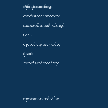
တိုင်းရင်းသတင်းလွှာ
တပတ်အတွင်း အားကစား
သုတစုံလင် အမေရိကန်တခွင်
Gen Z
နေရာပေါင်းစုံ အကြောင်းစုံ
ဒို့အသံ
သက်တံရောင်သတင်းလွှာ
သုတပဒေသာ အင်္ဂလိပ်စာ