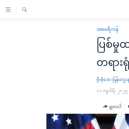
သုံး
ရ
ရှာဖွေ
လွယ်ကူ
မူလစာမျက်နှာ
အမေရိကန်
ရ
စေ
မြန်မာ
လာ
ပြစ်မှု
သည့်
ဒ်
ကမ္ဘာ့သတင်းများ
Link
ဗွီဒီယို
နိုင်ငံတကာ
တရားရုံ
များ
သတင်းလွတ်လပ်ခွင့်
အမေရိကန်
ပင်မ
ရပ်ဝန်းတခု လမ်းတခု အလွန်
တရုတ်
ဗွီအိုအေ (မြန်မာဌာ
အကြောင်းအရာ
အင်္ဂလိပ်စာလေ့လာမယ်
အစ္စရေး-ပါလက်စတိုင်း
၁၁ ဇန္နဝါရီ၊ ၂၀၂၅
သို့
အပတ်စဉ်ကဏ္ဍများ
အမေရိကန်သုံးအီဒီယံ
ကျော်
မျှဝေပါ
ကြည့်
ရေဒီယိုနှင့်ရုပ်သံ အချက်အလက်များ
မကြေးမုံရဲ့ အင်္ဂလိပ်စာ
ရေဒီယို
ရန်
ရေဒီယို/တီဗွီအစီအစဉ်
ရုပ်ရှင်ထဲက အင်္ဂလိပ်စာ
တီဗွီ
ပင်မ