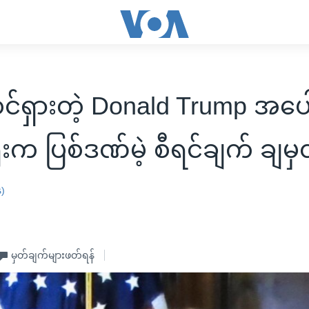
ထင်ရှားတဲ့ Donald Trump အပေါ
းက ပြစ်ဒဏ်မဲ့ စီရင်ချက် ချမှ
န)
မှတ်ချက်များဖတ်ရန်