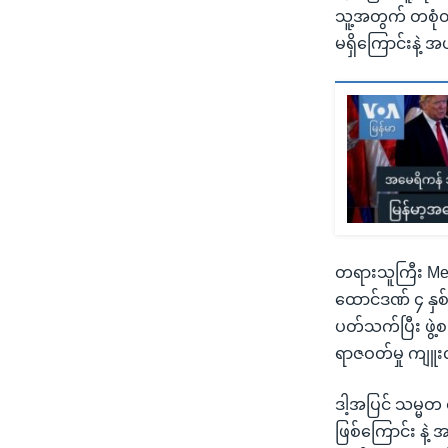
သူ့အတွက် တစုံ
မရှိကြောင်းနဲ့ 
တရားသူကြီး Mer
ထောင်ဒဏ် ၄ နှစ် 
ပတ်သက်ပြီး ဖွဲ့စ
ရာဇဝတ်မှု ကျူး
ဒါ့အပြင် သမ္မ
ဖြစ်ကြောင်း န