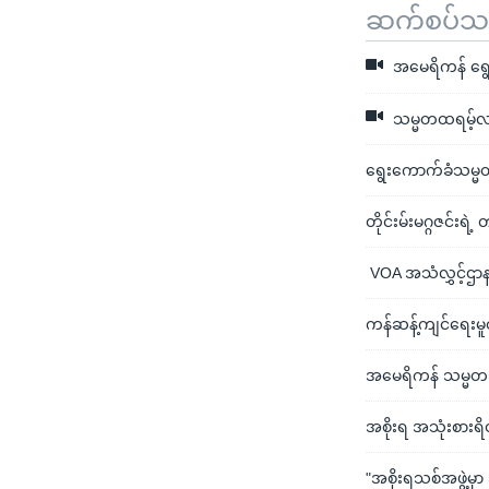
ဆက်စပ်သတင
အမေရိကန် ရွေးက
သမ္မတထရမ့်လက်
ရွေးကောက်ခံသမ္မတ
တိုင်းမ်းမဂ္ဂဇင်းရ
VOA အသံလွှင့်ဌာန
ကန်ဆန့်ကျင်ရေးမူ
အမေရိကန် သမ္မ
အစိုးရ အသုံးစားရ
"အစိုးရသစ်အဖွဲ့မှ