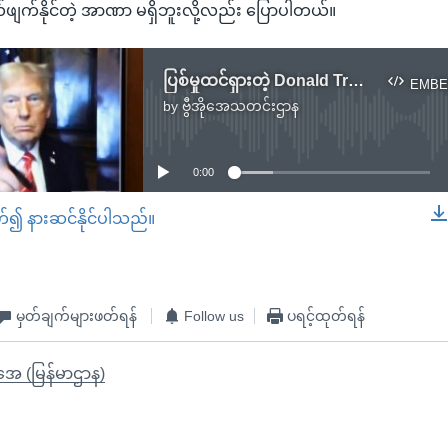
်ဖျက်နိုင်တဲ့ အာဏာ မရှိဘူးလို့လည်း ပြောပါတယ်။
ပြစ်မှုထင်ရှားတဲ့ Donald Trump အပေါ် တရားရုံးက ပြစ်ဒဏ်မဲ့ စီရင်ချက် ချမှတ်
EMBE
by
ဗွီအိုအေသတင်းဌာန
No media source currently available
0:00
တ်၍ နားဆင်နိုင်ပါသည်။
EMBED
မှတ်ချက်များဖတ်ရန်
Follow us
ပရင့်ထုတ်ရန်
ိုအေ (မြန်မာဌာန)