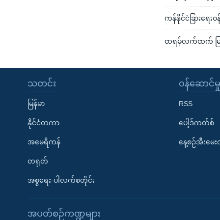
ကန်နိုင်ငံခြားရေးဝ
ထရမ့်လက်ထက် မြန
သတင်း
၀န်ဆောင်မှ
မြန်မာ
RSS
နိုင်ငံတကာ
ပေါ့ဒ်ကတ်စ်
အမေရိကန်
နေ့စဉ်အီးမေ
တရုတ်
အစ္စရေး-ပါလက်စတိုင်း
အပတ်စဉ်ကဏ္ဍများ