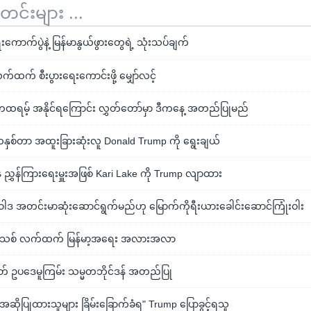
်းများ ...
ောက်ပွဲနဲ့ မြန်မာနွယ်ဖွားတွေရဲ့ သုံးသပ်ချက်
ထက် စီးပွားရေးကောင်းဖို့ မျှော်လင့်
ထရမ့် အနိုင်ရကြောင်း လွှတ်တော်မှာ ဒီကနေ့ အတည်ပြုမည်
ဲ့ တနှစ်တာ အထူးခြားဆုံးလူ Donald Trump ကို ရွေးချယ်
 ညွှန်ကြားရေးမှူးအဖြစ် Kari Lake ကို Trump လျာထား
ဝါဒ အတင်းမာဆုံးဆောင်ရွက်မည်ဟု မြောက်ကိုရီးယားခေါင်းဆောင်ကြုံးဝါး
တသစ် လက်ထက် မြန်မာ့အရေး အလားအလာ
ိတ် ဥပဒေမူကြမ်း သမ္မတဘိုင်ဒန် အတည်ပြု
ာ အဆိုပြုထားသူများ ခြိမ်းခြောက်ခံရ" Trump ပြောခွင့်ရသူ