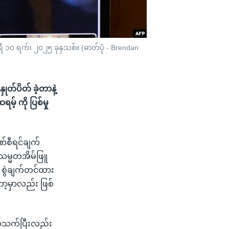
 ၁၀ ရက်၊ ၂၀၂၅ ခုနှသစ်။ (ဓာတ်ပုံ - Brendan
တ်ပိတ် ခဲ့တာနဲ့
် ကို ပြစ်မှု
ဏ်စီရင်ချက်
သမ္မတအိမ်ဖြူ
 စွဲချက်တင်ထား
ော့မှာလည်း ဖြစ်
ပတ်သက်ပြီးလည်း