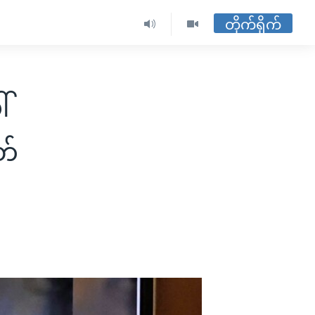
တိုက်ရိုက်
်
တ်