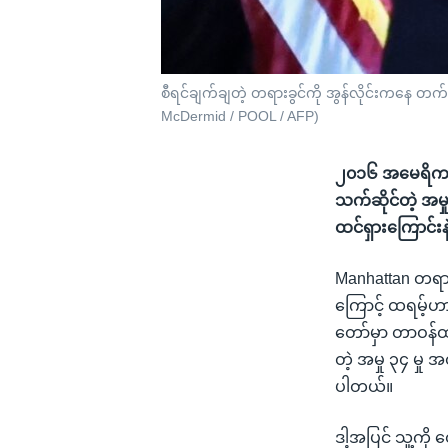
စီရင်ချက်ချတဲ့ တရားခွင်ကို အွန်လိုင်းကနေ တက
McDermid / POOL / AFP)
၂၀၁၆ အမေရိကန် 
သက်ဆိုင်တဲ့ အမ
ထင်ရှားကြောင်းန
Manhattan တရား
ကြောင့် ထရမ့်
တော်မှာ တာဝန်ထ
တဲ့ အမှု ၃၄ မှု
ပါတယ်။
ဒါ့အပြင် သူ့ကို