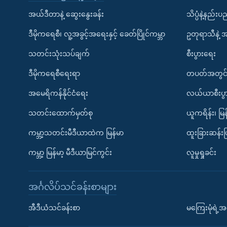
အယ်ဒီတာနဲ့ ဆွေးနွေးခန်း
သိပ္ပံနဲ့နည်း
ဒီမိုကရေစီ၊ လူ့အခွင့်အရေးနှင့် ခေတ်ပြိုင်ကမ္ဘာ
ဥတုရာသီနဲ့ 
သတင်းသုံးသပ်ချက်
စီးပွားရေး
ဒီမိုကရေစီရေးရာ
တပတ်အတွင်
အမေရိကန်နိုင်ငံရေး
လယ်ယာစီးပွ
သတင်းထောက်မှတ်စု
ယူကရိန်း၊ မြန
ကမ္ဘာ့သတင်းမီဒီယာထဲက မြန်မာ
ထူးခြားဆန်း
ကမ္ဘာ့ မြန်မာ့ မီဒီယာမြင်ကွင်း
လူမှုရှုခင်း
အင်္ဂလိပ်သင်ခန်းစာများ
အီဒီယံသင်ခန်းစာ
မကြေးမုံရဲ့အင