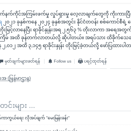
နက်ကိုင်အကြမ်းဖက်မှု လှုပ်ရှားမှု လေ့လာချက်တွေကို ကိုးကားပြီး
ရ
၂၀၂၁ ခုနှစ်ကနေ ၂၀၂၄ ခုနှစ်အတွင်း နိုင်ငံတဝန်း စစ်ကောင်စီရဲ့
ေ တိုးမြင့်လာနေပြီး ရာခိုင်နှုန်းအရ ၂,၅၆၃ % တိုးလာကာ အရေအတွက်
ကြိမ် အထိ ခုန်တက်လာတယ်လို့ ဆိုပါတယ်။ အရပ်သား ထိခိုက်သေဆ
၁၂ အထိ ၃‌,၁၄၅ ရာခိုင်းနှုန်း တိုးမြင့်ခဲ့တယ်လို့ ဖော်ပြထားပါ
မှတ်ချက်များဖတ်ရန်
Follow us
ပရင့်ထုတ်ရန်
ိုအေ (မြန်မာဌာန)
်းများ ...
ာကွယ်ရေး လိုအပ်ချက် "မေးမြန်းခန်း"