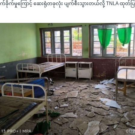
ုက်ခိုက်မှုကြောင့် ဆေးရုံတခုလုံး ပျက်စီးသွားတယ်လို့ TNLA ထုတ်ပြ