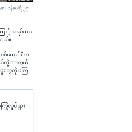
am။ ဇန်နဝါရီ ၂၅၊
ှုကြောင့် အရပ်သား
ါတယ်။
ို စစ်ကောင်စီက
ယ်လို့ ကာကွယ်
မှုတွေကို မကြ
ွလှုပ်ရှား