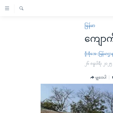
သုံး
ရ
ရှာဖွေ
လွယ်ကူ
မူလစာမျက်နှာ
မြန်မာ
ရ
စေ
မြန်မာ
လာ
ကျောက်မ
သည့်
ဒ်
ကမ္ဘာ့သတင်းများ
Link
ဗွီဒီယို
နိုင်ငံတကာ
ဗွီအိုအေ (မြန်မာဌာ
များ
သတင်းလွတ်လပ်ခွင့်
အမေရိကန်
၂၆ ဇန္နဝါရီ၊ ၂၀၂၅
ပင်မ
ရပ်ဝန်းတခု လမ်းတခု အလွန်
တရုတ်
အကြောင်းအရာ
အင်္ဂလိပ်စာလေ့လာမယ်
မျှဝေပါ
အစ္စရေး-ပါလက်စတိုင်း
သို့
အပတ်စဉ်ကဏ္ဍများ
အမေရိကန်သုံးအီဒီယံ
ကျော်
ကြည့်
ရေဒီယိုနှင့်ရုပ်သံ အချက်အလက်များ
မကြေးမုံရဲ့ အင်္ဂလိပ်စာ
ရေဒီယို
ရန်
ရေဒီယို/တီဗွီအစီအစဉ်
ရုပ်ရှင်ထဲက အင်္ဂလိပ်စာ
တီဗွီ
ပင်မ