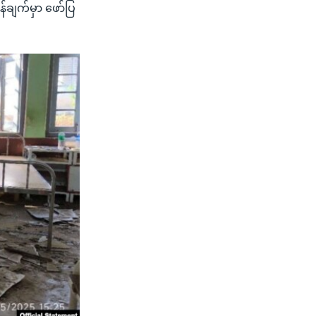
န်ချက်မှာ ဖော်ပြ