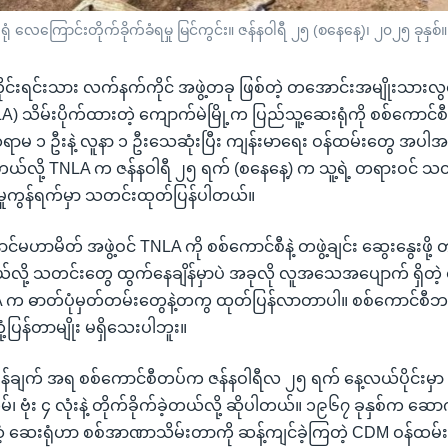
ံ လေကြောင်းတိုက်ခိုက်ခံရမှု မြင်ကွင်း။ ဇန်နဝါရီ ၂၅ (စနေနေ့)၊ ၂၀၂၅ ခုနှစ်
ိုင်းရင်းသား လက်နက်ကိုင် အဖွဲ့တခု ဖြစ်တဲ့ တအောင်းအမျိုးသား
) သိမ်းပိုက်ထားတဲ့ ကျောက်မဲမြို့က ပြည်သူ့ဆေးရုံကို စစ်ကောင
ု့ ဆရာမ ၁ ဦးနဲ့ လူနာ ၁ ဦးသေဆုံးပြီး ကျန်းမာရေး ဝန်ထမ်းတွေ အပ
ဲ့တယ်လို့ TNLA က ဇန်နဝါရီ ၂၅ ရက် (စနေနေ့) က သူ့ရဲ့ တရားဝင် သ
ှုကွန်ရက်မှာ သတင်းထုတ်ပြန်ပါတယ်။
ာင်မဟာမိတ် အဖွဲ့ဝင် TNLA ကို စစ်ကောင်စီနဲ့ တဖွဲ့ချင်း ဆွေးနွေးဖို့ 
လို့ သတင်းတွေ ထွက်နေချိန်မှာပဲ အခုလို လူအသေအပျောက် ရှိတဲ့ တိ
 က ဓာတ်ပုံမှတ်တမ်းတွေနဲ့တကွ ထုတ်ပြန်လာတာပါ။ စစ်ကောင်စီ
တုံ့ပြန်တာမျိုး မရှိသေးပါဘူး။
ြန်ချက် အရ စစ်ကောင်စီတပ်က ဇန်နဝါရီလ ၂၅ ရက် နေ့လယ်ပိုင်းမှာ
်၊ ဗုံး ၄ လုံးနဲ့ တိုက်ခိုက်ခဲ့တယ်လို့ ဆိုပါတယ်။ ၁၉၆၇ ခုနှစ်က ဆောက
ံ့ ဆေးရုံဟာ စစ်အာဏာသိမ်းတာကို ဆန့်ကျင်ခဲ့ကြတဲ့ CDM ဝန်ထမ်