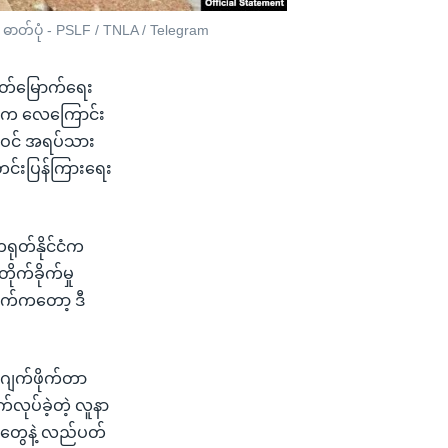
။ ဓာတ်ပုံ - PSLF / TNLA / Telegram
လွတ်မြောက်ရေး
်စီက လေကြောင်း
ါအဝင် အရပ်သား
တင်းပြန်ကြားရေး
တရုတ်နိုင်ငံက
ုက်ခိုက်မှု
ဘက်ကတော့ ဒီ
 ဂျက်ဖိုက်တာ
်လုပ်ခဲ့တဲ့ လူနာ
းတွေနဲ့ လည်ပတ်