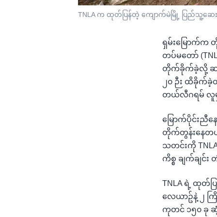
TNLA က ထုတ်ပြန်တဲ့ ကျောက်မဲမြို့ ပြည်သူ့ဆေးရု
ရှမ်းမြောက်က တ
တပ်မတော် (TNLA
တိုက်ခိုက်ခဲ့လိ
၂၀ ဉီး ထိခိုက်ခ
တယ်လီဂရမ် လူမ
မြောက်ပိုင်းညီနေ
တိုက်တွန်းနေတယ်
သတင်းကို TNLA
ကိစ္စ ချက်ချင်း 
TNLA ရဲ့ ထုတ်ပ
လေယာဥ်နဲ့ ၂ ကြိမ
ကုတင် ၁၅၀ ခု ဆ