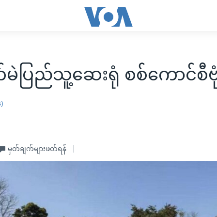
ဲပြည်သူ့ဆေးရုံ စစ်ကောင်စီဗု
န)
မှတ်ချက်များဖတ်ရန်