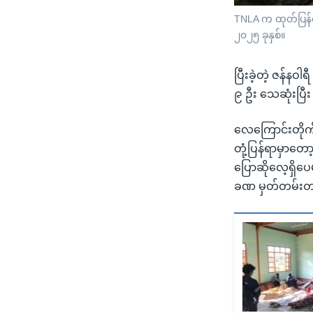
TNLA က ထုတ်ပြန်တဲ
၂၀၂၅ ခုနှစ်။
ပြီးခဲ့တဲ့ ဇန်နဝါ
၉ ဦး သေဆုံးပြီ
လေကြောင်းတိုက်ခ
တုံ့ပြန်ရာမှာတ
ပြောဆိုလေ့ရှိပ
ခဏ မှတ်တမ်းတင