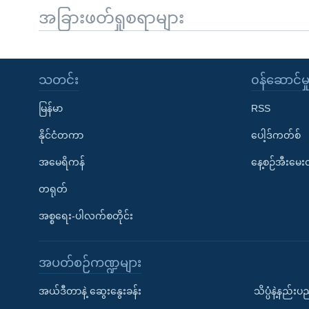
အခြားဖတ်ရှုစရာများ
သတင်း
၀န်ဆောင်မှ
မြန်မာ
RSS
နိုင်ငံတကာ
ပေါ့ဒ်ကတ်စ်
အမေရိကန်
နေ့စဉ်အီးမေ
တရုတ်
အစ္စရေး-ပါလက်စတိုင်း
အပတ်စဉ်ကဏ္ဍများ
အယ်ဒီတာနဲ့ ဆွေးနွေးခန်း
သိပ္ပံနဲ့နည်း