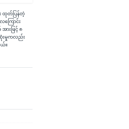
 ထုတ်ပြန်တဲ့
 လေကြောင်း
 အားဖြင့် ၈
ုံးမှုကလည်း
တယ်။