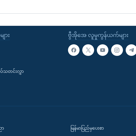
ုများ
ဗွီအိုအေ လူမှုကွန်ယက်များ
းလ်သတင်းလွှာ
ပညာ
မြန်မာပြည်မှပေးစာ