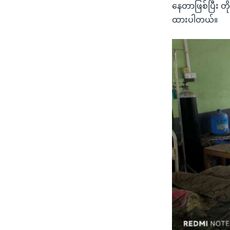
နေတာဖြစ်ပြီး တိ
ထားပါတယ်။