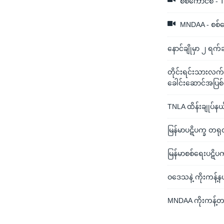
စစ်ကောင်စီ - 
MNDAA - စစ်ကေ
နောင်ချိုမှာ ၂ ရက
တိုင်းရင်းသားလက်န
ခေါင်းဆောင်အပြစ
TNLA ထိန်းချုပ်နယ်မ
မြန်မာပဋိပက္ခ တရုတ
မြန်မာစစ်ရေးပဋိပက
ဝဒေသနဲ့ ကိုးကန့်နယ
MNDAA ကိုးကန့်တ