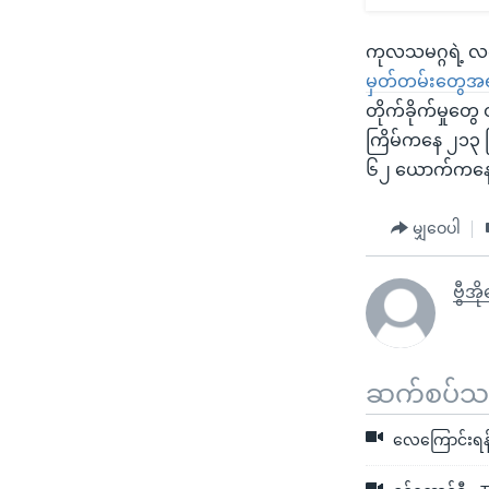
ကုလသမဂ္ဂရဲ့ လက်
မှတ်တမ်းတွေအ
တိုက်ခိုက်မှုတွ
ကြိမ်ကနေ ၂၁၃ 
၆၂ ယောက်ကနေ ၂,၀
မျှဝေပါ
ဗွီအ
ဆက်စပ်သတင
လေကြောင်းရန်က