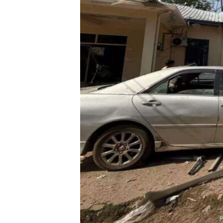
သုတပဒေသာ အင်္ဂလိပ်စာ
အ
ညွန်း
စာမျက်နှာ
သို့
ကျော်
ကြည့်
ရန်
ရှာဖွေ
ရန်
နေရာ
သို့
ကျော်
ရန်