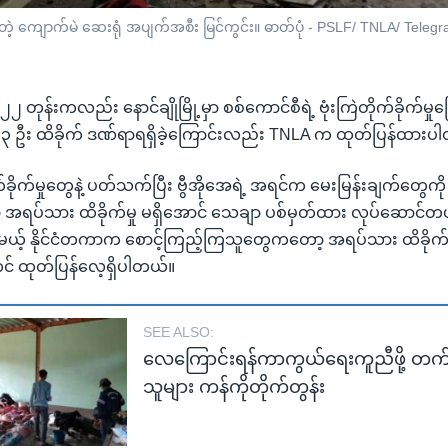
့ ကျောက်မဲ ဆေးရုံ အပျက်အစီး မြင်ကွင်း။ ဓာတ်ပုံ - PSLF/ TNLA/ Telegr
ရီ ၂၂ တုန်းကလည်း နောင်ချိုမြို့မှာ စစ်ကောင်စီရဲ့ ဗုံးကြဲတိုက်ခိုက်မ
း ၃ ဦး ထိခိုက် ဒဏ်ရာရရှိခဲ့ကြောင်းလည်း TNLA က ထုတ်ပြန်ထားပ
ိုက်မှုတွေနဲ့ ပတ်သက်ပြီး ဗွီအိုအေရဲ့ အရင်က မေးမြန်းချက်တွေက
ော့ အရပ်သား ထိခိုက်မှု မရှိအောင် သေချာ ပစ်မှတ်ထား လုပ်ဆောင်တ
ေမယ့် နိုင်ငံတကာက စောင့်ကြည့်ကြသူတွေကတော့ အရပ်သား ထိခိုက်
် ထုတ်ပြန်လေ့ရှိပါတယ်။
SEE ALSO:
လေကြောင်းရန်ကာကွယ်ရေးကူညီဖို့ တက်ကြ
သူများ ကန်ကိုတိုက်တွန်း​​​​​​​