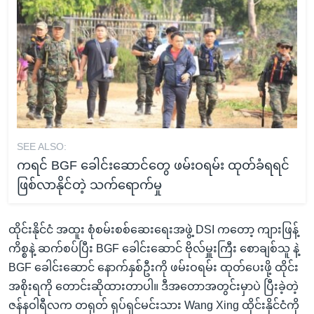
SEE ALSO:
ကရင် BGF ခေါင်းဆောင်တွေ ဖမ်းဝရမ်း ထုတ်ခံရရင်
ဖြစ်လာနိုင်တဲ့ သက်ရောက်မှု
ထိုင်းနိုင်ငံ အထူး စုံစမ်းစစ်ဆေးရေးအဖွဲ့ DSI ကတော့ ကျားဖြန့်
ကိစ္စနဲ့ ဆက်စပ်ပြီး BGF ခေါင်းဆောင် ဗိုလ်မှူးကြီး စောချစ်သူ နဲ့
BGF ခေါင်းဆောင် နောက်နှစ်ဦးကို ဖမ်းဝရမ်း ထုတ်ပေးဖို့ ထိုင်း
အစိုးရကို တောင်းဆိုထားတာပါ။ ဒီအတောအတွင်းမှာပဲ ပြီးခဲ့တဲ့
ဇန်နဝါရီလက တရုတ် ရုပ်ရှင်မင်းသား Wang Xing ထိုင်းနိုင်ငံကို