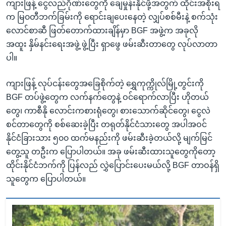
ကျားဖြန့် ငွေလည်ဂိုဏ်းတွေကို ချေမှုန်းနိုင်ဖို့အတွက် ထိုင်းအစိုးရ
က မြ၀တီဘက်ခြမ်းကို ရောင်းချပေးနေတဲ့ လျှပ်စစ်မီးနဲ့ စက်သုံး
လောင်စာဆီ ဖြတ်တောက်ထားချိန်မှာ BGF အဖွဲ့က အခုလို
အထူး နှိမ်နင်းရေးအဖွဲ့ ဖွဲ့ပြီး ရှာဖွေ ဖမ်းဆီးတာတွေ လုပ်လာတာ
ပါ။
ကျားဖြန့် လုပ်ငန်းတွေအခြေစိုက်တဲ့ ရွှေကုက္ကိုလ်မြို့တွင်းကို
BGF တပ်ဖွဲ့တွေက လက်နက်တွေနဲ့ ဝင်ရောက်လာပြီး ဟိုတယ်
တွေ၊ ကာစီနို လောင်းကစားရုံတွေ၊ စားသောက်ဆိုင်တွေ၊ ငွေလဲ
စင်တာတွေကို စစ်ဆေးခဲ့ပြီး တရုတ်နိုင်ငံသားတွေ အပါအဝင်
နိုင်ငံခြားသား ၅၀၀ ထက်မနည်းကို ဖမ်းဆီးခဲ့တယ်လို့ မျက်မြင်
တွေ့သူ တဦးက ပြောပါတယ်။ အခု ဖမ်းဆီးထားသူတွေကိုတော့
ထိုင်းနိုင်ငံဘက်ကို ပြန်လည် လွှဲပြောင်းပေးမယ်လို့ BGF တာဝန်ရှိ
သူတွေက ပြောပါတယ်။