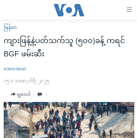
သုံး
ရ
လွယ်ကူ
မြန်မာ
မူလစာမျက်နှာ
စေ
ကျားဖြန့်နဲ့ပတ်သက်သူ (၅၀၀)ခန့် ကရင်
မြန်မာ
သည့်
BGF ဖမ်းဆီး
ကမ္ဘာ့သတင်းများ
Link
ဗွီဒီယို
နိုင်ငံတကာ
အေးအေးမာ
များ
သတင်းလွတ်လပ်ခွင့်
အမေရိကန်
၁၅ ေဖေဖာ္၀ါရီ၊ ၂၀၂၅
ပင်မ
ရပ်ဝန်းတခု လမ်းတခု အလွန်
တရုတ်
အကြောင်းအရာ
မျှဝေပါ
သို့
အင်္ဂလိပ်စာလေ့လာမယ်
အစ္စရေး-ပါလက်စတိုင်း
ကျော်
အပတ်စဉ်ကဏ္ဍများ
အမေရိကန်သုံးအီဒီယံ
ကြည့်
ရေဒီယိုနှင့်ရုပ်သံ အချက်အလက်များ
မကြေးမုံရဲ့ အင်္ဂလိပ်စာ
ရေဒီယို
ရန်
ပင်မ
ရေဒီယို/တီဗွီအစီအစဉ်
ရုပ်ရှင်ထဲက အင်္ဂလိပ်စာ
တီဗွီ