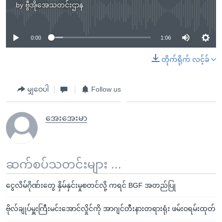
by
ဗွီအိုအေသတင်းဌာန
No media source currently available
0:00
1:06
တိုက်ရိုက် လင့်ခ်
မျှဝေပါ
Follow us
အေးအေးမာ
ဆက်စပ်သတင်းများ ...
ငွေလိမ်ဂိုဏ်းတွေ နှိမ်နှင်းမှုစတင်လို့ ကရင် BGF အတည်ပြု
ဗိုလ်ချုပ်မှူးကြီးမင်းအောင်လှိုင်ကို အာဂျင်တီးနားတရားရုံး ဖမ်းဝရမ်းထုတ်