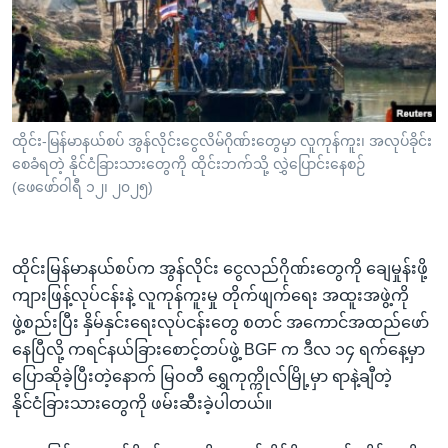
အ
သုတပဒေသာ အင်္ဂလိပ်စာ
ညွန်း
Learning English
စာမျက်နှာ
သို့
ဗွီအိုအေ လူမှုကွန်ယက်များ
ကျော်
ကြည့်
ထိုင်း-မြန်မာနယ်စပ် အွန်လိုင်းငွေလိမ်ဂိုဏ်းတွေမှာ လူကုန်ကူး၊ အလုပ်ခိုင်း
စေခံရတဲ့ နိုင်ငံခြားသားတွေကို ထိုင်းဘက်သို့ လွှဲပြောင်းနေစဉ်
ရန်
ဘာသာစကားများ
(ဖေဖော်ဝါရီ ၁၂၊ ၂၀၂၅)
ရှာဖွေ
ရန်
နေရာ
ထိုင်းမြန်မာနယ်စပ်က အွန်လိုင်း ငွေလည်ဂိုဏ်းတွေကို ချေမှုန်းဖို့
သို့
ကျားဖြန့်လုပ်ငန်းနဲ့ လူကုန်ကူးမှု တိုက်ဖျက်ရေး အထူးအဖွဲ့ကို
ကျော်
ဖွဲ့စည်းပြီး နှိမ်နှင်းရေးလုပ်ငန်းတွေ စတင် အကောင်အထည်ဖော်
ရန်
နေပြီလို့ ကရင်နယ်ခြားစောင့်တပ်ဖွဲ့ BGF က ဒီလ ၁၄ ရက်နေ့မှာ
ပြောဆိုခဲ့ပြီးတဲ့နောက် မြဝတီ ရွှေကုက္ကိုလ်မြို့မှာ ရာနဲ့ချီတဲ့
နိုင်ငံခြားသားတွေကို ဖမ်းဆီးခဲ့ပါတယ်။