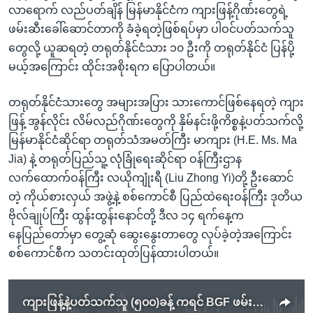
လာရောက် လည်ပတ်ချိန် မြန်မာနိုင်ငံက ကျားဖြန့်ဂိုဏ်းတွေရဲ့
ဖမ်းဆီးခေါ်ဆောင်တာကို ခံခဲ့ရတဲ့ဖြစ်ရပ်မှာ ပါဝင်ပတ်သက်သူ
တွေလို့ ယူဆရတဲ့ တရုတ်နိုင်ငံသား ၁၀ ဦးကို တရုတ်နိုင်ငံ ပြန်ပို့
မယ့်အကြောင်း ထိုင်းအစိုးရက ပြောပါတယ်။
တရုတ်နိုင်ငံသားတွေ အများအပြား သားကောင်ဖြစ်နေရတဲ့ ကျား
ဖြန့် အွန်လိုင်း လိမ်လည်ဂိုဏ်းတွေကို နှိမ်နင်းဖို့ကိစ္စနဲ့ပတ်သက်လို့
မြန်မာနိုင်ငံဆိုင်ရာ တရုတ်သံအမတ်ကြီး မာကျား (H.E. Ms. Ma
Jia) နဲ့ တရုတ်ပြည်သူ့ လုံခြုံရေးဆိုင်ရာ ဝန်ကြီးဌာန
လက်ထောက်ဝန်ကြီး လယိုကျုံးရီ (Liu Zhong Yi)တို့ ဦးဆောင်
တဲ့ ကိုယ်စားလှယ် အဖွဲ့နဲ့ စစ်ကောင်စီ ပြည်ထဲရေးဝန်ကြီး ဒုတိယ
ဗိုလ်ချုပ်ကြီး ထွန်းထွန်းနောင်တို့ ဒီလ ၁၄ ရက်နေ့က
နေပြည်တော်မှာ တွေ့ဆုံ ဆွေးနွေးတာတွေ လုပ်ခဲ့တဲ့အကြောင်း
စစ်ကောင်စီက သတင်းထုတ်ပြန်ထားပါတယ်။
ကျားဖြန့်နဲ့ပတ်သက်သူ (၅၀၀)ခန့် ကရင် BGF ဖမ်းဆီး