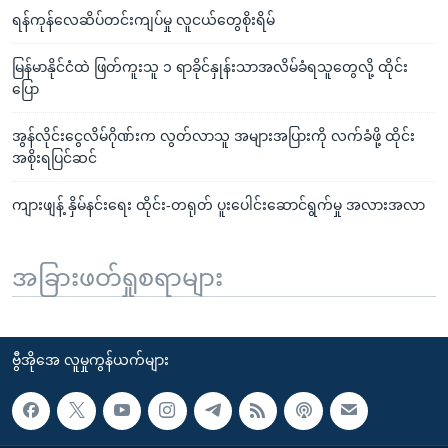
ရန်ကုန်လေဆိပ်တင်းကျပ်မှု လူငယ်တွေစိုးရိမ်
မြန်မာနိုင်ငံထဲ ဖြတ်ကူးသူ ၁ ရာခိုင်နှုန်းသာအလိမ်ခံရသူတွေလို့ ထိုင်း
ပြော
အွန်လိုင်းငွေလိမ်ဂိုဏ်းက လွတ်လာသူ အများအပြားကို လက်ခံဖို့ ထိုင်း
အစိုးရပြင်ဆင်
ကျားဖျန့် နှိမ်နင်းရေး ထိုင်း-တရုတ် ပူးပေါင်းဆောင်ရွက်မှု အလားအလာ
အခြားဖတ်ရှုစရာများ
ဗွီအိုအေ လူမှုကွန်ယက်များ