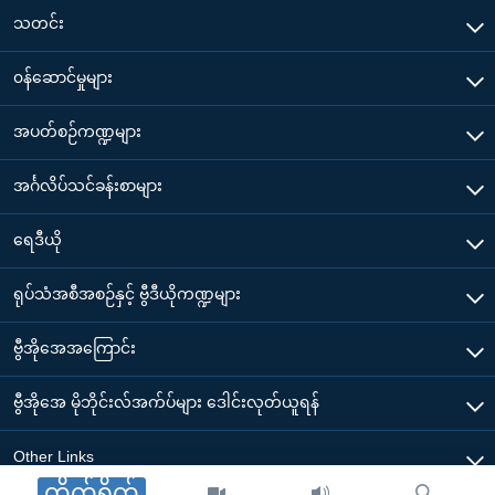
သတင်း
၀န်ဆောင်မှုများ
အပတ်စဉ်ကဏ္ဍများ
အင်္ဂလိပ်သင်ခန်းစာများ
ရေဒီယို
ရုပ်သံအစီအစဉ်နှင့် ဗွီဒီယိုကဏ္ဍများ
ဗွီအိုအေအကြောင်း
ဗွီအိုအေ မိုဘိုင်းလ်အက်ပ်များ ဒေါင်းလုတ်ယူရန်
Other Links
တိုက်ရိုက်