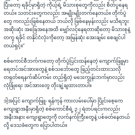
ပြီးတော့ ရခိုင်မှာရှိတဲ့ ကိုယ့်ရဲ့ မိသားစုတွေကိုလည်း စိတ်ပူနေရ
တယ်။ သတင်းတွေကလည်း အမျိုးမျိုးတက်နေတယ်။ တိုက်ပွဲ
တွေ ကလည်းဖြစ်နေတယ် ဘယ်လို ဖြစ်နေမှန်းလည်း မသိရဘူး
အဆိုးဆုံး အခြေအနေအထိ မျှော်လင့်နေရတာဆိုတော့ မိသားစုနဲ့
တကွ ရခိုင် တနိုင်ငံလုံးကိုတော့ အမြန်ဆုံး အေးချမ်း စေချင်ပါ
တယ်ရှင့်။”
စစ်ကောင်စီဘက်ကတော့ တိုက်ပွဲပြင်းထန်နေတဲ့ ကျောက်ဖြူမှာ
ရေတပ်အင်အားတွေနဲ့ စစ်သင်္ဘောတွေ ဖြည့်တင်းထားသလို
တရုတ်ရေနက်ဆိပ်ကမ်း တည်ရှိတဲ့ မဒေးကျွန်းဘက်မှာလည်း
လုံခြုံရေး အင်အားတွေ တိုးချဲ့ချထားတာပါ။
ဒါ့အပြင် ကျောက်ဖြူ- ရန်ကုန် ကားလမ်းပေါ်မှာ ပြိုင်းစေ့ကေ
ကျေးရွာအနီးမှာရှိတဲ့ စစ်ကောင်စီရဲ့ ၃၂ ရဲတပ်ရင်းကလည်း
အနီးအနား ကျေးရွာတွေကို လက်နက်ကြီးတွေနဲ့ ပစ်ခတ်နေတယ်
လို့ ဒေသခံတွေက ပြောပါတယ်။