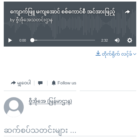
ကျောက်ဖြူ မကျအောင် စစ်ကောင်စီ အင်အားဖြည့်
by
ဗွီအိုအေသတင်းဌာန
No media source currently available
0:00
2:32
တိုက်ရိုက် လင့်ခ်
မျှဝေပါ
Follow us
ဗွီအိုအေ (မြန်မာဌာန)
ဆက်စပ်သတင်းများ ...