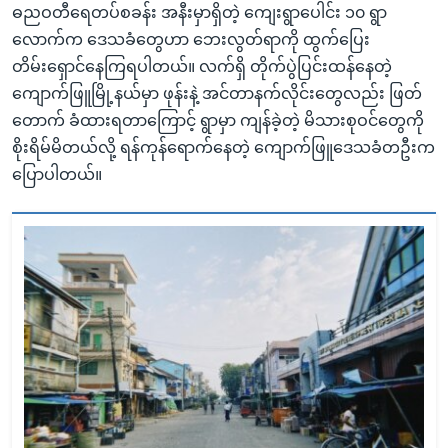
ဓညဝတီရေတပ်စခန်း အနီးမှာရှိတဲ့ ကျေးရွာပေါင်း ၁၀ ရွာ
လောက်က ဒေသခံတွေဟာ ဘေးလွတ်ရာကို ထွက်ပြေး
တိမ်းရှောင်နေကြရပါတယ်။ လက်ရှိ တိုက်ပွဲပြင်းထန်နေတဲ့
ကျောက်ဖြူမြို့နယ်မှာ ဖုန်းနဲ့ အင်တာနက်လိုင်းတွေလည်း ဖြတ်
တောက် ခံထားရတာကြောင့် ရွာမှာ ကျန်ခဲ့တဲ့ မိသားစုဝင်တွေကို
စိုးရိမ်မိတယ်လို့ ရန်ကုန်ရောက်နေတဲ့ ကျောက်ဖြူဒေသခံတဦးက
ပြောပါတယ်။