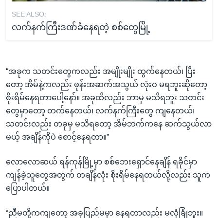
SEE ALSO:
လက်နက်ကြီးဒဏ်ခံနေရတဲ့ စစ်တွေမြို့
“အခုက သတင်းတွေကလည်း အမျိုးမျိုး ထွက်နေတယ်၊ ပြီး
တော့ အိမ်နဲ့ကလည်း ဖုန်းအဆက်အသွယ် လုံးဝ မရဘူးဆိုတော့
စိုးရိမ်နေရတာပေါ့နော်။ အခုထိလည်း ဘာမှ မသိရဘူး သတင်း
တွေမှာတော့ တက်နေတယ်၊ လက်နက်ကြီးတွေ ကျနေတယ်၊
သတင်းလည်း တခုမှ မသိရတော့ အိမ်ဘက်ကနေ ဆက်သွယ်လာ
မယ့် အချိန်ကိုပဲ စောင့်နေရတာ။”
လောလောဆယ် ရန်ကုန်မြို့မှာ စစ်ဘေးရှောင်နေချိန် ရခိုင်မှာ
ကျန်ခဲ့သူတွေအတွက် တချိန်လုံး စိုးရိမ်နေရတယ်လို့လည်း သူက
ပြောပါတယ်။
“ညီမတို့ကကျတော့ အခုပြည်မမှာ နေရတာလည်း မလုံခြုံဘူး။