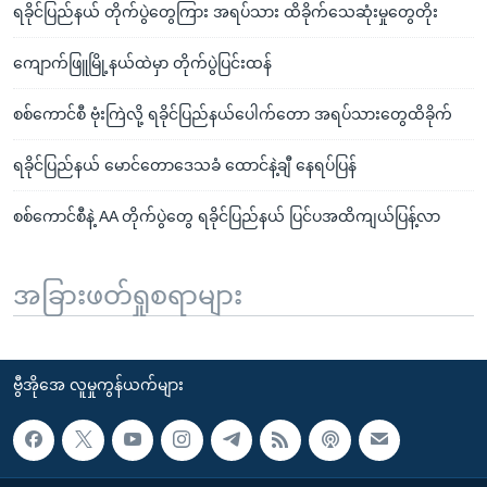
ရခိုင်ပြည်နယ် တိုက်ပွဲတွေကြား အရပ်သား ထိခိုက်သေဆုံးမှုတွေတိုး
ကျောက်ဖြူမြို့နယ်ထဲမှာ တိုက်ပွဲပြင်းထန်
စစ်ကောင်စီ ဗုံးကြဲလို့ ရခိုင်ပြည်နယ်ပေါက်တော အရပ်သားတွေထိခိုက်
ရခိုင်ပြည်နယ် မောင်တောဒေသခံ ထောင်နဲ့ချီ နေရပ်ပြန်
စစ်ကောင်စီနဲ့ AA တိုက်ပွဲတွေ ရခိုင်ပြည်နယ် ပြင်ပအထိကျယ်ပြန့်လာ
အခြားဖတ်ရှုစရာများ
ဗွီအိုအေ လူမှုကွန်ယက်များ