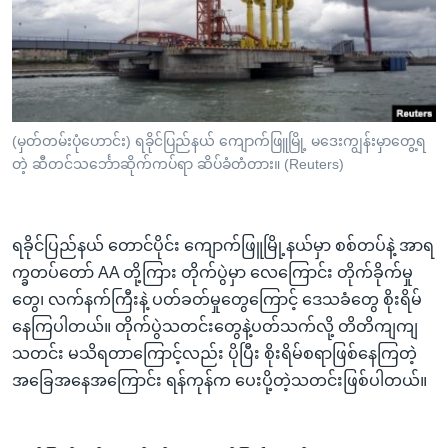
အ
သုတပဒေသာ အင်္ဂလိပ်စာ
ညွန်း
Learning English
စာမျက်နှာ
သို့
ဗွီအိုအေ လူမှုကွန်ယက်များ
ကျော်
ကြည့်
(မှတ်တမ်းပုံဟောင်း) ရခိုင်ပြည်နယ် ကျောက်ဖြူမြို့ မဒေးကျွန်းမှာတွေ့ရ
တဲ့ ဆီတင်သင်္ဘောဆိုက်ကပ်ရာ ဆိပ်ခံတံတား။ (Reuters)
ရန်
ဘာသာစကားများ
ရှာဖွေ
ရန်
ရခိုင်ပြည်နယ် တောင်ပိုင်း ကျောက်ဖြူမြို့နယ်မှာ စစ်တပ်နဲ့ အာရ
နေရာ
က္ခတပ်တော် AA တို့ကြား တိုက်ပွဲမှာ လေကြောင်း တိုက်ခိုက်မှု
သို့
တွေ၊ လက်နက်ကြီးနဲ့ ပတ်ခတ်မှုတွေကြောင့် ဒေသခံတွေ စိုးရိမ်
ကျော်
နေကြပါတယ်။ တိုက်ပွဲသတင်းတွေနဲ့ပတ်သက်လို့ တိတိကျကျ
ရန်
သတင်း မသိရတာကြောင့်လည်း ပိုပြီး စိုးရိမ်စရာဖြစ်နေကြတဲ့
အခြေအနေအကြောင်း ရန်ကုန်က ပေးပို့တဲ့သတင်းဖြစ်ပါတယ်။