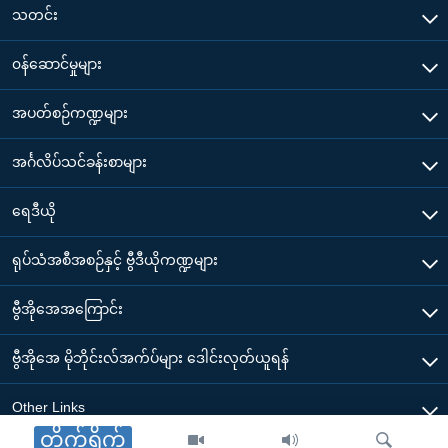
သတင်း
၀န်ဆောင်မှုများ
အပတ်စဉ်ကဏ္ဍများ
အင်္ဂလိပ်သင်ခန်းစာများ
ရေဒီယို
ရုပ်သံအစီအစဉ်နှင့် ဗွီဒီယိုကဏ္ဍများ
ဗွီအိုအေအကြောင်း
ဗွီအိုအေ မိုဘိုင်းလ်အက်ပ်များ ဒေါင်းလုတ်ယူရန်
Other Links
တိုက်ရိုက်