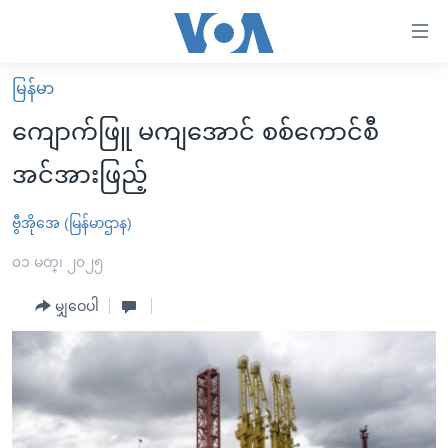
သုံး
ရ
လွယ်ကူ
မြန်မာ
မူလစာမျက်နှာ
စေ
ကျောက်ဖြူ မကျအောင် စစ်ကောင်စီ
မြန်မာ
သည့်
အင်အားဖြည့်
ကမ္ဘာ့သတင်းများ
Link
ဗွီဒီယို
နိုင်ငံတကာ
ဗွီအိုအေ (မြန်မာဌာန)
များ
သတင်းလွတ်လပ်ခွင့်
အမေရိကန်
၀၁ မတ္၊ ၂၀၂၅
ပင်မ
ရပ်ဝန်းတခု လမ်းတခု အလွန်
တရုတ်
အကြောင်းအရာ
မျှဝေပါ
သို့
အင်္ဂလိပ်စာလေ့လာမယ်
အစ္စရေး-ပါလက်စတိုင်း
ကျော်
အပတ်စဉ်ကဏ္ဍများ
အမေရိကန်သုံးအီဒီယံ
ကြည့်
ရေဒီယိုနှင့်ရုပ်သံ အချက်အလက်များ
မကြေးမုံရဲ့ အင်္ဂလိပ်စာ
ရေဒီယို
ရန်
ပင်မ
ရေဒီယို/တီဗွီအစီအစဉ်
ရုပ်ရှင်ထဲက အင်္ဂလိပ်စာ
တီဗွီ