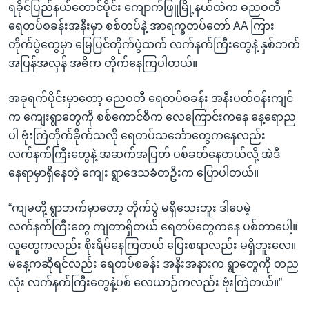
ရခိုင်ပြည်နယ်တောင်ပိုင်း ကျောက်ဖြူမြို့နယ်ထဲက ဓညဝတီ
ရေတပ်စခန်းအနီးမှာ စစ်တပ်နဲ့ အာရက္ခတပ်တော် AA ကြား
တိုက်ပွဲတွေမှာ မြေပြင်တိုက်ပွဲထက် လက်နက်ကြီးတွေနဲ့ နှစ်ဘက်
အပြန်အလှန် အဓိက တိုက်နေကြပါတယ်။
အခုရက်ပိုင်းမှာတော့ ဓညဝတီ ရေတပ်စခန်း အနီးပတ်ဝန်းကျင်
က ကျေးရွာတွေကို စစ်ကောင်စီက လေကြောင်းကနေ နေ့ရောည
ပါ ဗုံးကြဲတိုက်ခိုက်သလို ရေတပ်သင်္ဘောတွေကနေလည်း
လက်နက်ကြီးတွေနဲ့ အဆက်အပြတ် ပစ်ခတ်နေတယ်လို့ အဲဒီ
နေရာမှာရှိနေတဲ့ ကျေး ရွာဒေသခံတဦးက ပြောပါတယ်။
“ကျမတို့ ရွာဘက်မှာတော့ တိုက်ပွဲ မရှိသေးဘူး ဒါပေမဲ့
လက်နက်ကြီးတွေ ကျတာရှိတယ် ရေတပ်တွေကနေ ပစ်တာပေါ့။
လူတွေကလည်း စိုးရိမ်နေကြတယ် ပြေးစရာလည်း မရှိဘူးလေ။
မနေ့ကဆိုရင်လည်း ရေတပ်စခန်း အနီးအနားက ရွာတွေကို တည
လုံး လက်နက်ကြီးတွေနဲ့ပစ် လေယာဉ်ကလည်း ဗုံးကြဲတယ်။”