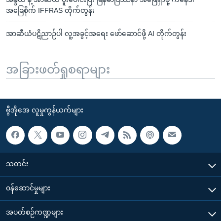
အခြေစိုက် IFFRAS တိုက်တွန်း
အာဆီယံပဋိညာဉ်ပါ လူ့အခွင့်အရေး ဖော်ဆောင်ဖို့ AI တိုက်တွန်း
အခြားဖတ်ရှုစရာများ
ဗွီအိုအေ လူမှုကွန်ယက်များ
သတင်း
၀န်ဆောင်မှုများ
အပတ်စဉ်ကဏ္ဍများ