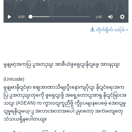
No media source currently available
0:00
1:43
တိုက်ရိုက် လင့်ခ်
မွနျမာ့အကပြျအတညျး အာစီယံဖွရှေငျးနိုငျခွေ အားနညျး
(Unicode)
မွနျမာနိုငျငံမှာ စဈအာဏာသိမျးပွီးနောကျပိုငျး နိုငျငံရေးအက
ပြျအတညျးတှကေို ဖွရှေငျးဖို့ အရှေ့တောငျအာရှ နိုငျငံမြားအ
သငျး (ASEAN) က ကွားဝငျကူညီဖို့ ကွိုးပမျးနပေမေဲ့ အောငျမွ
ငျမှုရနိုငျမယ့ျ အလားအလာအပေါျမှာတော့ အကဲခတျတှေ
သံသယရှိနပေါတယျ။