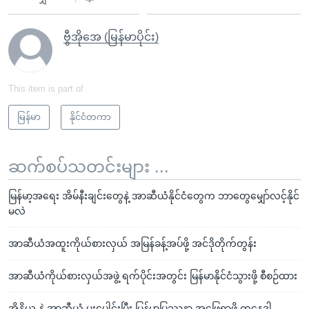
ဗွီအိုအေ (မြန်မာပိုင်း)
This item is part of
မြန်မာ
နိုင်ငံတကာ
ဆက်စပ်သတင်းများ ...
မြန်မာ့အရေး အိမ်နီးချင်းတွေနဲ့ အာဆီယံနိုင်ငံတွေက ဘာတွေမျှော်လင့်နိုင်
မလဲ
အာဆီယံအထူးကိုယ်စားလှယ် အမြန်ခန့်အပ်ဖို့ အင်ဒိုတိုက်တွန်း
အာဆီယံကိုယ်စားလှယ်အဖွဲ့ ရက်ပိုင်းအတွင်း မြန်မာနိုင်ငံသွားဖို့ စီစဉ်ထား
အိန္ဒိယ နဲ့ အာဆီယံ ပူးပေါင်းပြီး မြန်မာပြဿနာ အဖြေရှာဖို့ ကနေဒါ