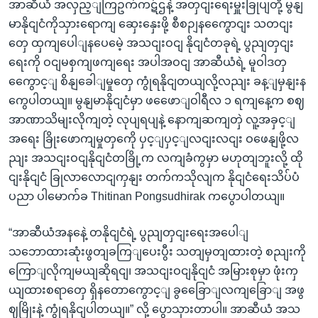
အာဆီယံ အလှည့ျကြဥက်ကဋ်ဌနဲ့ အတှငျးရေးမှူးခြုပျတို့ မွနျ
မာနိုငျငံကိုသှားရောကျ ဆှေးနှေးဖို့ စီစဉျနကွေောငျး သတငျး
တှေ ထှကျပေါျနပေမေဲ့ အသငျးဝငျ နိုငျငံတခုရဲ့ ပွညျတှငျး
ရေးကို ဝငျမစှကျဖကျရေး အပါအဝငျ အာဆီယံရဲ့ မူဝါဒတှ
ကွေောင့ျ စိနျခေါျမှုတှေ ကွုံရနိုငျတယျလို့လညျး ခန့ျမှနျးန
ကွေပါတယျ။ မွနျမာနိုငျငံမှာ ဖဖေောျဝါရီလ ၁ ရကျနေ့က စဈ
အာဏာသိမျးလိုကျတဲ့ လုပျရပျနဲ့ နောကျဆကျတှဲ လူ့အခှင့ျ
အရေး ခြိုးဖောကျမှုတှကေို ပှင့ျပှင့ျလငျးလငျး ဝဖေနျဖို့လ
ညျး အသငျးဝငျနိုငျငံတခြို့က လကျခံကွမှာ မဟုတျဘူးလို့ ထို
ငျးနိုငျငံ ခြုလာလောငျကှနျး တက်ကသိုလျက နိုငျငံရေးသိပ်ပံ
ပညာ ပါမောက်ခ Thitinan Pongsudhirak ကပွောပါတယျ။
“အာဆီယံအနနေဲ့ တနိုငျငံရဲ့ ပွညျတှငျးရေးအပေါျ
သဘောထားဆုံးဖွတျခကြျပေးပွီး သတျမှတျထားတဲ့ စညျးကို
ကြောျလိုကျမယျဆိုရငျ၊ အသငျးဝငျနိုငျငံ အမြားစုမှာ ဖုံးကှ
ယျထားစရာတှေ ရှိနတောကွောင့ျ ခွခြေောျလကျခြောျ အဖွ
ဈမြိုးနဲ့ ကွုံရနိုငျပါတယျ။” လို့ ပွောသှားတာပါ။ အာဆီယံ အသ