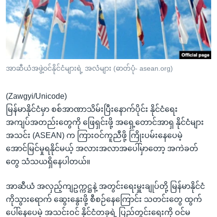
အ
သုတပဒေသာ အင်္ဂလိပ်စာ
ညွန်း
Learning English
စာမျက်နှာ
သို့
ဗွီအိုအေ လူမှုကွန်ယက်များ
ကျော်
ကြည့်
အာဆီယံအဖွဲ့ဝင်နိုင်ငံများရဲ့ အလံများ (ဓာတ်ပုံ- asean.org)
ရန်
ဘာသာစကားများ
ရှာဖွေ
(Zawgyi/Unicode)
ရန်
မြန်မာနိုင်ငံမှာ စစ်အာဏာသိမ်းပြီးနောက်ပိုင်း နိုင်ငံရေး
နေရာ
အကျပ်အတည်းတွေကို ဖြေရှင်းဖို့ အရှေ့တောင်အာရှ နိုင်ငံများ
သို့
အသင်း (ASEAN) က ကြားဝင်ကူညီဖို့ ကြိုးပမ်းနေပေမဲ့
ကျော်
အောင်မြင်မှုရနိုင်မယ့် အလားအလာအပေါ်မှာတော့ အကဲခတ်
ရန်
တွေ သံသယရှိနေပါတယ်။
အာဆီယံ အလှည့်ကျဥက္ကဋ္ဌနဲ့ အတွင်းရေးမှူးချုပ်တို့ မြန်မာနိုင်ငံ
ကိုသွားရောက် ဆွေးနွေးဖို့ စီစဉ်နေကြောင်း သတင်းတွေ ထွက်
ပေါ်နေပေမဲ့ အသင်းဝင် နိုင်ငံတခုရဲ့ ပြည်တွင်းရေးကို ဝင်မ