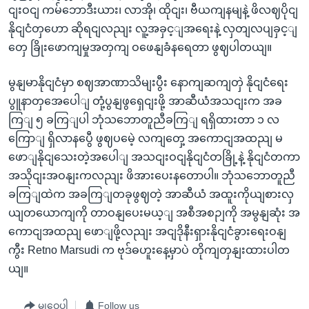
ငျးဝငျ ကမ်ဘောဒီးယား၊ လာအို၊ ထိုငျး၊ ဗီယကျနမျနဲ့ ဖိလဈပိုငျ
နိုငျငံတှဟော ဆိုရငျလညျး လူ့အခှင့ျအရေးနဲ့ လှတျလပျခှင့ျ
တှေ ခြိုးဖောကျမှုအတှကျ ဝဖေနျခံနရေတာ ဖွဈပါတယျ။
မွနျမာနိုငျငံမှာ စဈအာဏာသိမျးပွီး နောကျဆကျတှဲ နိုငျငံရေး
ပွူနာတှအေပေါျ တုံ့ပွနျဖွရှေငျးဖို့ အာဆီယံအသငျးက အခ
ကြျ ၅ ခကြျပါ ဘုံသဘောတူညီခကြျ ရရှိထားတာ ၁ လ
ကြောျ ရှိလာနပွေီ ဖွဈပမေဲ့ လကျတှေ့ အကောငျအထညျ မ
ဖောျနိုငျသေးတဲ့အပေါျ အသငျးဝငျနိုငျငံတခြို့နဲ့ နိုငျငံတကာ
အသိုငျးအဝနျးကလညျး ဖိအားပေးနတောပါ။ ဘုံသဘောတူညီ
ခကြျထဲက အခကြျတခုဖွဈတဲ့ အာဆီယံ အထူးကိုယျစားလှ
ယျတယောကျကို တာဝနျပေးမယ့ျ အစီအစဉျကို အမွနျဆုံး အ
ကောငျအထညျ ဖောျဖို့လညျး အငျဒိုနီးရှားနိုငျငံခွားရေးဝနျ
ကွီး Retno Marsudi က ဗုဒ်ဓဟူးနေ့မှာပဲ တိုကျတှနျးထားပါတ
ယျ။
မျှဝေပါ
Follow us