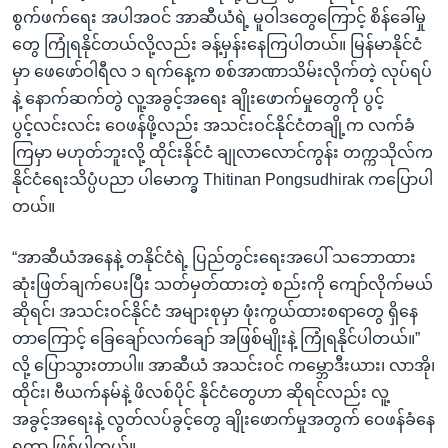
စွက်ဖက်ရေး အပါအဝင် အာဆီယံရဲ့ မူဝါဒတွေကြောင့် စိန်ခေါ်မှု
တွေ ကြုံရနိုင်တယ်လို့လည်း ခန့်မှန်းနေကြပါတယ်။ မြန်မာနိုင်ငံ
မှာ ဖေဖော်ဝါရီလ ၁ ရက်နေ့က စစ်အာဏာသိမ်းလိုက်တဲ့ လုပ်ရပ်
နဲ့ နောက်ဆက်တွဲ လူ့အခွင့်အရေး ချိုးဖောက်မှုတွေကို ပွင့်
ပွင့်လင်းလင်း ဝေဖန်ဖို့လည်း အသင်းဝင်နိုင်ငံတချို့က လက်ခံ
ကြမှာ မဟုတ်ဘူးလို့ ထိုင်းနိုင်ငံ ချုလာလောင်ကွန်း တက္ကသိုလ်က
နိုင်ငံရေးသိပ္ပံပညာ ပါမောက္ခ Thitinan Pongsudhirak ကပြောပါ
တယ်။
“အာဆီယံအနေနဲ့ တနိုင်ငံရဲ့ ပြည်တွင်းရေးအပေါ် သဘောထား
ဆုံးဖြတ်ချက်ပေးပြီး သတ်မှတ်ထားတဲ့ စည်းကို ကျော်လိုက်မယ်
ဆိုရင်၊ အသင်းဝင်နိုင်ငံ အများစုမှာ ဖုံးကွယ်ထားစရာတွေ ရှိနေ
တာကြောင့် ခြေချော်လက်ချော် အဖြစ်မျိုးနဲ့ ကြုံရနိုင်ပါတယ်။”
လို့ ပြောသွားတာပါ။ အာဆီယံ အသင်းဝင် ကမ္ဘောဒီးယား၊ လာအို၊
ထိုင်း၊ ဗီယက်နမ်နဲ့ ဖိလစ်ပိုင် နိုင်ငံတွေဟာ ဆိုရင်လည်း လူ့
အခွင့်အရေးနဲ့ လွတ်လပ်ခွင့်တွေ ချိုးဖောက်မှုအတွက် ဝေဖန်ခံနေ
ရတာ ဖြစ်ပါတယ်။