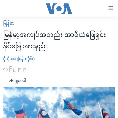
သုံး
ရ
လွယ်ကူ
မြန်မာ
မူလစာမျက်နှာ
စေ
မြန်မာ့အကျပ်အတည်း အာစီယံဖြေရှင်း
မြန်မာ
သည့်
နိုင်ခြေ အားနည်း
ကမ္ဘာ့သတင်းများ
Link
ဗွီဒီယို
နိုင်ငံတကာ
ဗွီအိုအေ (မြန်မာပိုင်း)
များ
သတင်းလွတ်လပ်ခွင့်
အမေရိကန်
၀၃ ဇြန္၊ ၂၀၂၁
ပင်မ
ရပ်ဝန်းတခု လမ်းတခု အလွန်
တရုတ်
အကြောင်းအရာ
မျှဝေပါ
သို့
အင်္ဂလိပ်စာလေ့လာမယ်
အစ္စရေး-ပါလက်စတိုင်း
ကျော်
အပတ်စဉ်ကဏ္ဍများ
အမေရိကန်သုံးအီဒီယံ
ကြည့်
ရေဒီယိုနှင့်ရုပ်သံ အချက်အလက်များ
မကြေးမုံရဲ့ အင်္ဂလိပ်စာ
ရေဒီယို
ရန်
ပင်မ
ရေဒီယို/တီဗွီအစီအစဉ်
ရုပ်ရှင်ထဲက အင်္ဂလိပ်စာ
တီဗွီ