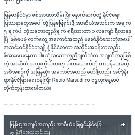
မြန်မာနိုင်ငံမှာ စစ်အာဏာသိမ်းပြီး နောက်ဆက်တွဲ နိုင်ငံရေး
ပြဿနာတွေအပေါ် တုံ့ပြန်ဖြေရှင်းဖို့ အာဆီယံအသင်းက အချက်
၅ ချက်ပါ ဘုံသဘောတူညီချက် ရရှိထားတာ ၁ လကျော် ရှိလာနေ
ပြီ ဖြစ်ပေမဲ့ လက်တွေ့ အကောင်အထည် မဖော်နိုင်သေးတဲ့အပေါ်
အသင်းဝင်နိုင်ငံတချို့နဲ့ နိုင်ငံတကာ အသိုင်းအဝန်းကလည်း
ဖိအားပေးနေတာပါ။ ဘုံသဘောတူညီချက်ထဲက အချက်တခုဖြစ်
တဲ့ အာဆီယံ အထူးကိုယ်စားလှယ်တယောက်ကို တာဝန်ပေးမယ့်
အစီအစဉ်ကို အမြန်ဆုံး အကောင်အထည် ဖော်ဖို့လည်း အင်ဒိုနီး
ရှားနိုင်ငံခြားရေးဝန်ကြီး Retno Marsudi က ဗုဒ္ဓဟူးနေ့မှာပဲ
တိုက်တွန်းထားပါတယ်။
...........................................................................
မြန်မာ့အကျပ်အတည်း အာစီယံဖြေရှင်းနိုင်ခြေ အားနည်း
by
ဗွီအိုအေသတင်းဌာန