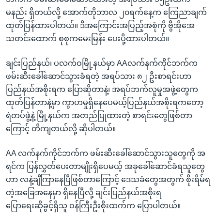
မနည်း ရှိတယ်လို့ အောက်တိုဘာလ ၂၀ရက်နေ့က ကြေညာချက်
ထုတ်ပြန်ထားပါတယ်။ ဒီအကြောင်းအပြည့်အစုံကို ဗွီအိုအေ
သတင်းထောက် စုစုကမေးမြန်း ပေးပို့ထားပါတယ်။
ချင်းပြည်နယ်၊ ပလက်ဝမြို့နယ်မှာ AAလက်နက်ကိုင်ဘက်က
ဖမ်းဆီးခေါ်ဆောင်သွားခံရတဲ့ အရပ်သား ၈၂ ဦးစာရင်းဟာ
ပြည်နယ်အစိုးရက ပြောဆိုတာနဲ့၊ အရပ်ဘက်လူမှုအဖွဲ့တွေက
ထုတ်ပြန်တာနဲ့မှာ ကွာဟမှုရှိနေပေမယ့်ပြည်နယ်အစိုးရကတော့
ရဲတပ်ဖွဲ့နဲ့ မြို့နယ်က အတည်ပြုထားတဲ့ စာရင်းတွေဖြစ်တာ
ကြောင့် တိကျတယ်လို့ ဆိုပါတယ်။
AA လက်နက်ကိုင်ဘက်က ဖမ်းဆီးခေါ်ဆောင်သွားသူတွေကို အ
ရင်က ပြန်လွှတ်ပေးတာမျိုးရှိပေမယ့် အခုခေါ်ဆောင်ခံရသူတွေ
ဟာ လနဲ့ချီကြာနေပြီဖြစ်တာကြောင့် ဒေသခံတွေအတွက် စိုးရိမ်ရ
တဲ့အခြေအနေမှာ ရှိနေပြီလို့ ချင်းပြည်နယ်အစိုးရ
ပြောရေးဆိုခွင့်ရှိသူ ဝန်ကြီးဦးစိုးထက်က ပြောပါတယ်။