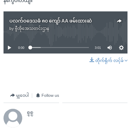
နကွေပါတယျ။
ပလက်ဝဒေသခံ ၈၀ ကျော် AA ဖမ်းထားဆဲ
by
ဗွီအိုအေသတင်းဌာန
No media source currently available
0:00
3:01
တိုက်ရိုက် လင့်ခ်
မျှဝေပါ
Follow us
စုစု