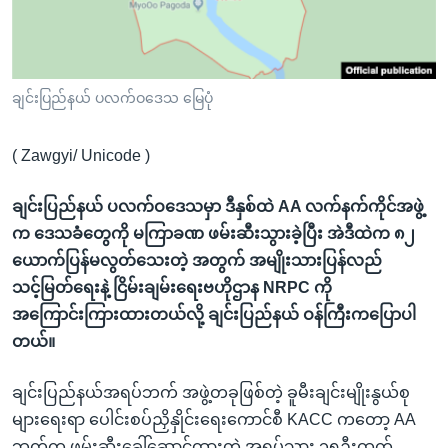
အ
သုတပဒေသာ အင်္ဂလိပ်စာ
ညွန်း
Learning English
စာမျက်နှာ
သို့
ဗွီအိုအေ လူမှုကွန်ယက်များ
ချင်းပြည်နယ် ပလက်ဝဒေသ မြေပုံ
ကျော်
ကြည့်
( Zawgyi/ Unicode )
ရန်
ဘာသာစကားများ
ရှာဖွေ
ချင်းပြည်နယ် ပလက်ဝဒေသမှာ ဒီနှစ်ထဲ AA လက်နက်ကိုင်အဖွဲ့
ရန်
က ဒေသခံတွေကို မကြာခဏ ဖမ်းဆီးသွားခဲ့ပြီး အဲဒီထဲက ၈၂
နေရာ
ယောက်ပြန်မလွတ်သေးတဲ့ အတွက် အမျိုးသားပြန်လည်
သို့
သင့်မြတ်ရေးနဲ့ ငြိမ်းချမ်းရေးဗဟိုဌာန NRPC ကို
ကျော်
အကြောင်းကြားထားတယ်လို့ ချင်းပြည်နယ် ဝန်ကြီးကပြောပါ
ရန်
တယ်။
ချင်းပြည်နယ်အရပ်ဘက် အဖွဲ့တခုဖြစ်တဲ့ ခူမီးချင်းမျိုးနွယ်စု
များရေးရာ ပေါင်းစပ်ညှိနှိုင်းရေးကောင်စီ KACC ကတော့ AA
ဘက်က ဖမ်းဆီးခေါ်ဆောင်ထားတဲ့ အရပ်သား ၁၅ဦးထက်