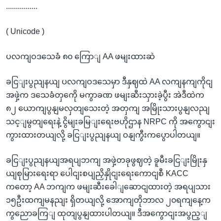
................
( Unicode )
ပလကျဝဒသေခံ ၈၀ ကြောျ AA ဖမျးထားဆဲ
ခငြျးပွညျနယျ ပလကျဝဒသေမှာ ဒီနှဈထဲ AA လကျနကျကိုငျ
အဖှဲ့က ဒသေခံတှကေို မကွာခဏ ဖမျးဆီးသှားခဲ့ပွီး အဲဒီထဲက
၈၂ ယောကျပွနျမလှတျသေးတဲ့ အတှကျ အမြိုးသားပွနျလညျ
သင့ျမွတျရေးနဲ့ ငွိမျးခမြျးရေးဗဟိုဌာန NRPC ကို အကွောငျး
ကွားထားတယျလို့ ခငြျးပွညျနယျ ဝနျကွီးကပွောပါတယျ။
ခငြျးပွညျနယျအရပျဘကျ အဖှဲ့တခုဖွဈတဲ့ ခူမီးခငြျးမြိုးနှ
ယျစုမြားရေးရာ ပေါငျးစပျညှိနှိုငျးရေးကောငျစီ KACC
ကတော့ AA ဘကျက ဖမျးဆီးခေါျဆောငျထားတဲ့ အရပျသား
၁၅ဦးထကျမနညျး ရှိတယျလို့ အောကျတိုဘာလ ၂၀ရကျနေ့က
ကွညောခကြျ ထုတျပွနျထားပါတယျ။ ဒီအကွောငျးအပွည့ျ