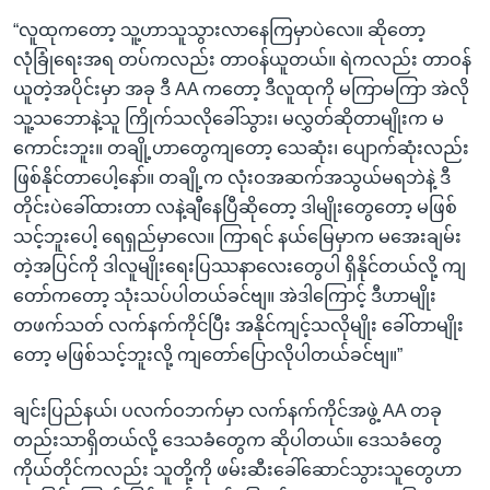
“လူထုကတော့ သူ့ဟာသူသွားလာနေကြမှာပဲလေ။ ဆိုတော့
လုံခြုံရေးအရ တပ်ကလည်း တာဝန်ယူတယ်။ ရဲကလည်း တာဝန်
ယူတဲ့အပိုင်းမှာ အခု ဒီ AA ကတော့ ဒီလူထုကို မကြာမကြာ အဲလို
သူ့သဘောနဲ့သူ ကြိုက်သလိုခေါ်သွား၊ မလွှတ်ဆိုတာမျိုးက မ
ကောင်းဘူး။ တချို့ဟာတွေကျတော့ သေဆုံး၊ ပျောက်ဆုံးလည်း
ဖြစ်နိုင်တာပေါ့နော်။ တချို့က လုံးဝအဆက်အသွယ်မရဘဲနဲ့ ဒီ
တိုင်းပဲခေါ်ထားတာ လနဲ့ချီနေပြီဆိုတော့ ဒါမျိုးတွေတော့ မဖြစ်
သင့်ဘူးပေါ့ ရေရှည်မှာလေ။ ကြာရင် နယ်မြေမှာက မအေးချမ်း
တဲ့အပြင်ကို ဒါလူမျိုးရေးပြဿနာလေးတွေပါ ရှိနိုင်တယ်လို့ ကျ
တော်ကတော့ သုံးသပ်ပါတယ်ခင်ဗျ။ အဲဒါကြောင့် ဒီဟာမျိုး
တဖက်သတ် လက်နက်ကိုင်ပြီး အနိုင်ကျင့်သလိုမျိုး ခေါ်တာမျိုး
တော့ မဖြစ်သင့်ဘူးလို့ ကျတော်ပြောလိုပါတယ်ခင်ဗျ။”
ချင်းပြည်နယ်၊ ပလက်ဝဘက်မှာ လက်နက်ကိုင်အဖွဲ့ AA တခု
တည်းသာရှိတယ်လို့ ဒေသခံတွေက ဆိုပါတယ်။ ဒေသခံတွေ
ကိုယ်တိုင်ကလည်း သူတို့ကို ဖမ်းဆီးခေါ်ဆောင်သွားသူတွေဟာ