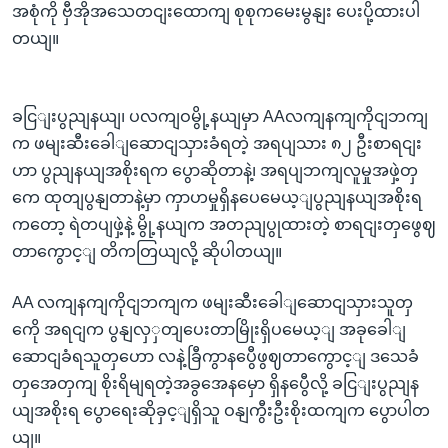
အစုံကို ဗှီအိုအသေတငျးထောကျ စုစုကမေးမွနျး ပေးပို့ထားပါ
တယျ။
ခငြျးပွညျနယျ၊ ပလကျဝမွို့နယျမှာ AAလကျနကျကိုငျဘကျ
က ဖမျးဆီးခေါျဆောငျသှားခံရတဲ့ အရပျသား ၈၂ ဦးစာရငျး
ဟာ ပွညျနယျအစိုးရက ပွောဆိုတာနဲ့၊ အရပျဘကျလူမှုအဖှဲ့တှ
ကေ ထုတျပွနျတာနဲ့မှာ ကှာဟမှုရှိနပေမေယ့ျပွညျနယျအစိုးရ
ကတော့ ရဲတပျဖှဲ့နဲ့ မွို့နယျက အတညျပွုထားတဲ့ စာရငျးတှဖွေဈ
တာကွောင့ျ တိကတြယျလို့ ဆိုပါတယျ။
AA လကျနကျကိုငျဘကျက ဖမျးဆီးခေါျဆောငျသှားသူတှ
ကေို အရငျက ပွနျလှှတျပေးတာမြိုးရှိပမေယ့ျ အခုခေါျ
ဆောငျခံရသူတှဟော လနဲ့ခြီကွာနပွေီဖွဈတာကွောင့ျ ဒသေခံ
တှအေတှကျ စိုးရိမျရတဲ့အခွအေနမှော ရှိနပွေီလို့ ခငြျးပွညျန
ယျအစိုးရ ပွောရေးဆိုခှင့ျရှိသူ ဝနျကွီးဦးစိုးထကျက ပွောပါတ
ယျ။