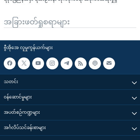
အခြားဖတ်ရှုစရာများ
ဗွီအိုအေ လူမှုကွန်ယက်များ
သတင်း
၀န်ဆောင်မှုများ
အပတ်စဉ်ကဏ္ဍများ
အင်္ဂလိပ်သင်ခန်းစာများ