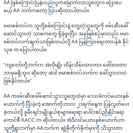
AA ဖြစ်ကြောင်းပြန်လည်လွတ်မြောက်လာသူတွေက ပြောပေ
မယ့် AA ဘက်ကတော့ ငြင်းဆိုထားပါတယ်။
ဗမာစစ်တပ်က သူတို့စစ်ကြောင်းနဲ့ တွေ့တဲ့သူတွေကို ဖမ်းဆီးခေါ်
ဆောင်သွားတဲ့ သာဓကတွေ ရှိခဲ့ဖူးပြီး၊ အခုဖြစ်စဉ်မှာလည်း ဗမာ
စစ်တပ်လက်ချက်သာဖြစ်တယ်လို့ AA ပြန်ကြားရေးတာဝန်ခံ ခိုင်
သုခ က ပြောပါတယ်။
“ကျတော်တို့ဘက်က အဲလိုမျိုး ထိန်းသိမ်းထားတာ၊ ခေါ်ထားတာ
ဘာမှမရှိဘူး။ ဆိုတော့ အဲဒါ ဗမာစစ်တပ်ဘက်က ခေါ်သွားတာပဲ
ဖြစ်နိုင်တယ်။”
AA ကဖမ်းဆီးခေါ်ဆောင်သွားသူတွေထဲမှာ ဒေသခံလင်မယားနှစ်
ယောက်ကို ပြီးခဲ့တဲ့ အောက်တိုဘာလ ၂၁ရက်နေ့က ပြန်လွှတ်ပေး
ခဲ့တယ်လို့ ခူမီးချင်းမျိုးနွယ်စုများရေးရာ ပေါင်းစပ်ညှိနှိုင်းရေး
ကောင်စီ KACC က ဆိုပါတယ်။ အဲဒီလင်မယားနှစ်ယောက်ဟာ
သူတို့ရွာဘက်မှာ AAဘက်က ချုံခိုတိုက်ခိုက်မှာကို သိသွားတာ