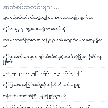
ဆက်စပ်သတင်းများ ...
ချင်းပြည်နယ်တွင်း တိုက်ပွဲတွေကြား အရပ်သားတချို့ပျောက်ဆုံး
ရခိုင်လူထုဒုက္ခ ကမ္ဘာကစာနာဖို့ AA တောင်းဆို
တားမြစ်ထားတဲ့ကြားက ဖားကန့်မှာ ဥပဒေမဲ့ ကျောက်စိမ်းတူးဖော်မှု ရှိနေ
ဆဲ
ရခိုင်မှာ အရပ်သား ၃၀ ကျော် ဖမ်းဆီးခံရတဲ့နောက် လုံခြုံရေး စိုးရိမ်စရာ
ဖြစ်လာ
မွန်နဲ့ကရင် နားလည်မှုရပြီး နာရီပိုင်းအတွင်း တိုက်ပွဲပြန်ဖြစ်
ရခိုင်ပြဿနာ အကြမ်းဖက်မှုကို ယန်ဟီးလီ လျစ်လျူမရှု
ကန်လက်ထောက်ဝန်ကြီး မြန်မာပြည်သွားမည်
ရခိုင်ပြည်နယ်မှာ ရဲယာဉ်တန်း တိုက်ခိုက်ခံရ၊ ထိခိုက်သေဆုံးမှုရှိ