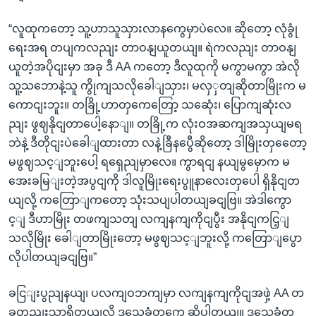
“လူထုကတော့ သူ့ဟာသူသှားလာနကွေမှာပဲလေ။ ဆိုတော့ လုံခွုံ
ရေးအရ တပျကလညျး တာဝနျယူတယျ။ ရဲကလညျး တာဝနျ
ယူတဲ့အပိုငျးမှာ အခု ဒီ AA ကတော့ ဒီလူထုကို မကွာမကွာ အဲလို
သူ့သဘောနဲ့သူ ကွိုကျသလိုခေါျသှား၊ မလှှတျဆိုတာမြိုးက မ
ကောငျးဘူး။ တခြို့ဟာတှကေတြော့ သဆေုံး၊ ပြောကျဆုံးလ
ညျး ဖွဈနိုငျတာပေါ့နောျ။ တခြို့က လုံးဝအဆကျအသှယျမရ
ဘဲနဲ့ ဒီတိုငျးပဲခေါျထားတာ လနဲ့ခြီနပွေီဆိုတော့ ဒါမြိုးတှတေော့
မဖွဈသင့ျဘူးပေါ့ ရရှေညျမှာလေ။ ကွာရငျ နယျမွမှောက မ
အေးခမြျးတဲ့အပွငျကို ဒါလူမြိုးရေးပွူနာလေးတှပေါ ရှိနိုငျတ
ယျလို့ ကတြောျကတော့ သုံးသပျပါတယျခငျဗြ။ အဲဒါကွော
င့ျ ဒီဟာမြိုး တဖကျသတျ လကျနကျကိုငျပွီး အနိုငျကငြ့ျ
သလိုမြိုး ခေါျတာမြိုးတော့ မဖွဈသင့ျဘူးလို့ ကတြောျပွော
လိုပါတယျခငျဗြ။”
ခငြျးပွညျနယျ၊ ပလကျဝဘကျမှာ လကျနကျကိုငျအဖှဲ့ AA တ
ခုတညျးသာရှိတယျလို့ ဒသေခံတှကေ ဆိုပါတယျ။ ဒသေခံတှ