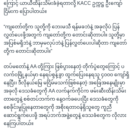
ကြောင့် ယာယီထိန်းသိမ်းခံခဲ့ရတာလို့ KACC ဥက္ကဋ္ဌ ဦးကျော်
ငြိမ်းက ပြောပါတယ်။
“ကျတော်တို့က သူတို့ကို ဘေးမသီ ရန်မခဘဲနဲ့ အခုလိုပဲ ပြန်
လွှတ်ပေးဖို့အတွက် ကျတော်တို့က တောင်းဆိုတာပါ။ သူတို့မှာ
အပြစ်မရှိဘဲနဲ့ ဘာမှမလုပ်ဘဲနဲ့ ပြန်လွှတ်ပေးပါဆိုတာ ကျတော်
တို့က တောင်းဆိုတာပါ။”
တပ်မတော်နဲ့ AA တို့ကြား ဖြစ်ပွားနေတဲ့ တိုက်ပွဲတွေကြောင့် ပ
လက်ဝမြို့နယ်မှာ နေရပ်စွန့်ခွာ ထွက်ပြေးနေရသူ ၄၀၀၀ ကျော်ရှိ
နေပြီး၊ ဒီလိုနယ်မြေ မငြိမ်မသက်ဖြစ်နေတဲ့ အခြေအနေမျိုးမှာ
အခုလို ဒေသခံတွေကို AA လက်နက်ကိုင်က ဖမ်းဆီးထိန်းသိမ်း
တာတွေနဲ့ စစ်တပ်ဘက်က နေ့ဝက်ခပေးပြီး ဒေသခံတွေကို
စေခိုင်းမှုပြုနေတာတွေကို အစိုးရတာဝန်ရှိသူတွေ ကူညီ
ဆောင်ရွက်ပေးဖို့ အရပ်ဘက်အဖွဲ့တွေနဲ့ ဒေသခံတွေက လိုလား
နေကြပါတယ်။