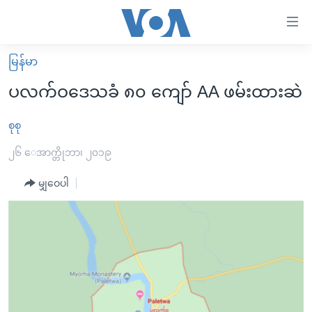
သုံး
ရ
လွယ်ကူ
မြန်မာ
မူလစာမျက်နှာ
စေ
ပလက်ဝဒေသခံ ၈၀ ကျော် AA ဖမ်းထားဆဲ
မြန်မာ
သည့်
ကမ္ဘာ့သတင်းများ
စုစု
Link
ဗွီဒီယို
နိုင်ငံတကာ
၂၆ ေအာက္တိုဘာ၊ ၂၀၁၉
များ
သတင်းလွတ်လပ်ခွင့်
အမေရိကန်
မျှဝေပါ
ပင်မ
ရပ်ဝန်းတခု လမ်းတခု အလွန်
တရုတ်
အကြောင်းအရာ
သို့
အင်္ဂလိပ်စာလေ့လာမယ်
အစ္စရေး-ပါလက်စတိုင်း
ကျော်
အပတ်စဉ်ကဏ္ဍများ
အမေရိကန်သုံးအီဒီယံ
ကြည့်
ရေဒီယိုနှင့်ရုပ်သံ အချက်အလက်များ
မကြေးမုံရဲ့ အင်္ဂလိပ်စာ
ရေဒီယို
ရန်
ပင်မ
ရေဒီယို/တီဗွီအစီအစဉ်
ရုပ်ရှင်ထဲက အင်္ဂလိပ်စာ
တီဗွီ