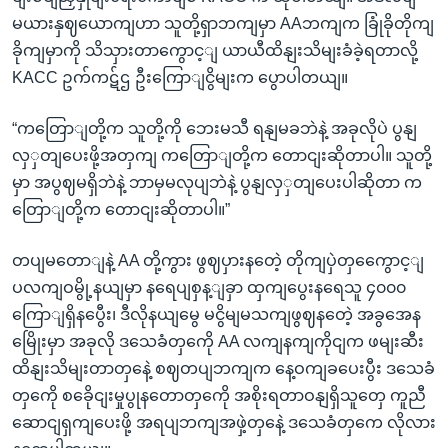
မယားနှဈယောကျဟာ သူတို့ရှာဘကျမှာ AAဘကျက ခြုံခိုတိုကျ
ခိုကျမှာကို သိသှားတာကွောင့ျ ယာယီထိနျးသိမျးခံခဲ့ရတာလို့
KACC ဥက်ကဋ်ဌ ဦးကြောျငွိမျးက ပွောပါတယျ။
“ကတြောျတို့က သူတို့ကို ဘေးမသီ ရနျမခဘဲနဲ့ အခုလိုပဲ ပွနျ
လှှတျပေးဖို့အတှကျ ကတြောျတို့က တောငျးဆိုတာပါ။ သူတို့
မှာ အပွဈမရှိဘဲနဲ့ ဘာမှမလုပျဘဲနဲ့ ပွနျလှှတျပေးပါဆိုတာ က
တြောျတို့က တောငျးဆိုတာပါ။”
တပျမတောျနဲ့ AA တို့ကွား ဖွဈပှားနတေဲ့ တိုကျပှဲတှကွေောင့ျ
ပလကျဝမွို့နယျမှာ နရေပျစှန့ျခှာ ထှကျပွေးနရေသူ ၄၀၀၀
ကြောျရှိနပွေီး၊ ဒီလိုနယျမွေ မငွိမျမသကျဖွဈနတေဲ့ အခွအေန
မြေိုးမှာ အခုလို ဒသေခံတှကေို AA လကျနကျကိုငျက ဖမျးဆီး
ထိနျးသိမျးတာတှနေဲ့ စဈတပျဘကျက နေ့ဝကျခပေးပွီး ဒသေခံ
တှကေို စခေိုငျးမှုပွုနတောတှကေို အစိုးရတာဝနျရှိသူတှေ ကူညီ
ဆောငျရှကျပေးဖို့ အရပျဘကျအဖှဲ့တှနေဲ့ ဒသေခံတှကေ လိုလား