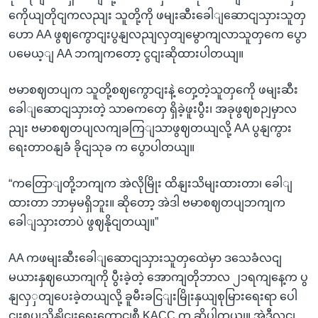
ကေိုယျတိုငျကလညျး သူတို့ကို ဖမျးဆီးခေါျဆောငျသှားသူတှ
ဟော AA ဖွဈကွောငျးပွနျလညျလှတျမွောကျလာသူတှကေ ပွော
ပမေယ့ျ AA ဘကျကတော့ ငွငျးဆိုထားပါတယျ။
ဗမာစဈတပျက သူတို့စဈကွောငျးနဲ့ တှေ့တဲ့သူတှကေို ဖမျးဆီး
ခေါျဆောငျသှားတဲ့ သာဓကတှေ ရှိခဲ့ဖူးပွီး၊ အခုဖွဈစဉျမှာလ
ညျး ဗမာစဈတပျလကျခကြျသာဖွဈတယျလို့ AA ပွနျကွား
ရေးတာဝနျခံ ခိုငျသုခ က ပွောပါတယျ။
“ကတြောျတို့ဘကျက အဲလိုမြိုး ထိနျးသိမျးထားတာ၊ ခေါျ
ထားတာ ဘာမှမရှိဘူး။ ဆိုတော့ အဲဒါ ဗမာစဈတပျဘကျက
ခေါျသှားတာပဲ ဖွဈနိုငျတယျ။”
AA ကဖမျးဆီးခေါျဆောငျသှားသူတှထေဲမှာ ဒသေခံလငျ
မယားနှဈယောကျကို ပွီးခဲ့တဲ့ အောကျတိုဘာလ ၂၁ရကျနေ့က ပွ
နျလှှတျပေးခဲ့တယျလို့ ခူမီးခငြျးမြိုးနှယျစုမြားရေးရာ ပေါ
ငျးစပျညှိနှိုငျးရေးကောငျစီ KACC က ဆိုပါတယျ။ အဲဒီလငျ