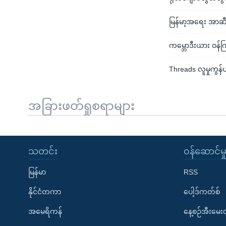
မြန်မာ့အရေး အာဆီ
ကမ္ဘောဒီးယား ဝန်က
Threads လူမှုကွန
အခြားဖတ်ရှုစရာများ
သတင်း
၀န်ဆောင်မှ
မြန်မာ
RSS
နိုင်ငံတကာ
ပေါ့ဒ်ကတ်စ်
အမေရိကန်
နေ့စဉ်အီးမေ