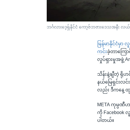
ဘင်္ဂလားဒေ့ရှ်နိုင်ငံ ကော့ဇ်ဘဇားဒေသအနီး လယ်
မြန်မာနိုင်ငံမှ
ကင်း
ခဲ့တာကြောင့
လှုပ်ရှားမှုအဖွ
သိန်းနဲ့ချီတဲ့ ရိ
နယ်မြေရှင်းလင်း
လည်း ဒီကနေ့ ထုတ
META ကုမ္ပဏီဟာ 
ကို Facebook လူ
ပါတယ်။