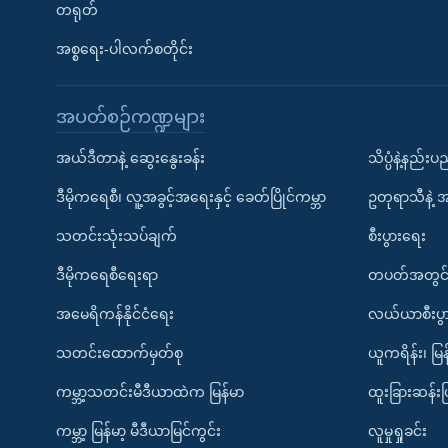
တရုတ်
အစ္စရေး-ပါလက်စတိုင်း
အပတ်စဉ်ကဏ္ဍများ
အယ်ဒီတာနဲ့ ဆွေးနွေးခန်း
သိပ္ပံနဲ့နည်း
ဒီမိုကရေစီ၊ လူ့အခွင့်အရေးနှင့် ခေတ်ပြိုင်ကမ္ဘာ
ဥတုရာသီနဲ့ 
သတင်းသုံးသပ်ချက်
စီးပွားရေး
ဒီမိုကရေစီရေးရာ
တပတ်အတွင်
အမေရိကန်နိုင်ငံရေး
လယ်ယာစီးပွ
သတင်းထောက်မှတ်စု
ယူကရိန်း၊ မြန
ကမ္ဘာ့သတင်းမီဒီယာထဲက မြန်မာ
ထူးခြားဆန်း
ကမ္ဘာ့ မြန်မာ့ မီဒီယာမြင်ကွင်း
လူမှုရှုခင်း