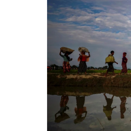
သုတပဒေသာ အင်္ဂလိပ်စာ
အ
ညွန်း
စာမျက်နှာ
သို့
ကျော်
ကြည့်
ရန်
ရှာဖွေ
ရန်
နေရာ
သို့
ကျော်
ရန်