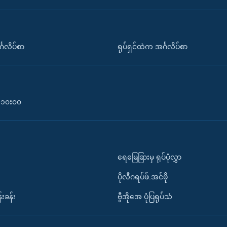
်္ဂလိပ်စာ
ရုပ်ရှင်ထဲက အင်္ဂလိပ်စာ
၀-၁၀း၀၀
ရေမြေခြားမှ ရုပ်ပုံလွှာ
ပိုလီဂရပ်ဖ်.အင်ဖို
်းခန်း
ဗွီအိုအေ ပုံပြရုပ်သံ