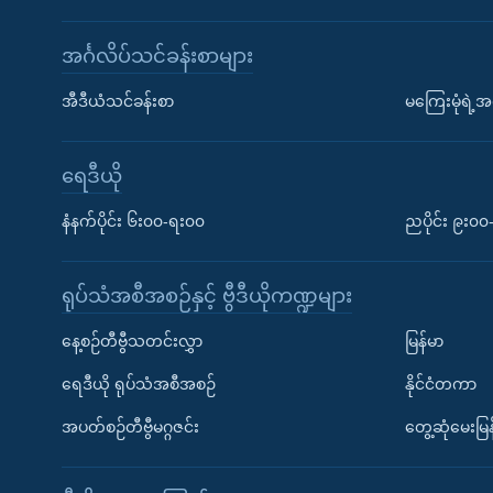
အင်္ဂလိပ်သင်ခန်းစာများ
အီဒီယံသင်ခန်းစာ
မကြေးမုံရဲ့အင
ရေဒီယို
နံနက်ပိုင်း ၆း၀၀-ရး၀၀
ညပိုင်း ၉း၀
ရုပ်သံအစီအစဉ်နှင့် ဗွီဒီယိုကဏ္ဍများ
နေ့စဉ်တီဗွီသတင်းလွှာ
မြန်မာ
ရေဒီယို ရုပ်သံအစီအစဉ်
နိုင်ငံတကာ
အပတ်စဉ်တီဗွီမဂ္ဂဇင်း
တွေ့ဆုံမေးမြန