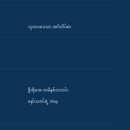
သုတပဒေသာ အင်္ဂလိပ်စာ
ဗွီအိုအေ တမိနစ်သတင်း
နော်သဇင်ရဲ့ Vlog