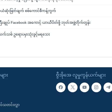
ယံဆုံးဖြတ်ချက် စစ်ကောင်စီကန့်ကွက်
ြီးချုပ် Facebook အကောင့် ယာယီပိတ်ဖို့ ဘုတ်အဖွဲ့တိုက်တွန်း
်ယက်သစ် ဥရောပမှာသုံးခွင့်မရသေး
ုများ
ဗွီအိုအေ လူမှုကွန်ယက်များ
းလ်သတင်းလွှာ