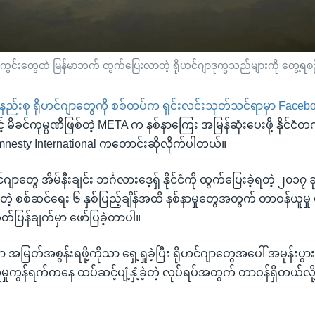
ကွင်းတွေထဲ မြန်မာဘက် ထွက်ပြေးလာတဲ့ ရိုဟင်ဂျာဒုက္ခသည်များကို တွေ့ရစဉ်
ာ လူနည်းစု ရိုဟင်ဂျာတွေကို စစ်တပ်က ရှင်းလင်းသုတ်သင်ရာမှာ Faceb
် မိခင်ကုမ္ပဏီဖြစ်တဲ့ META က နစ်နာကြေး အမြန်ဆုံးပေးဖို့ နိုင်ငံတ
ဲ့ Amnesty International ကတောင်းဆိုလိုက်ပါတယ်။
ုဟင်ဂျာတွေ အိမ်နီးချင်း ဘင်္ဂလားဒေ့ရှ် နိုင်ငံကို ထွက်ပြေးခဲ့ရတဲ့ ၂၀၁၇
တဲ့ စစ်ဆင်ရေး ၆ နှစ်ပြည့်ချိန်အထိ နစ်နာမှုတွေအတွက် တာဝန်ယူမှု 
်ပြန်ချက်မှာ ဖော်ပြခဲ့တာပါ။
အမြတ်အစွန်းရဖို့ကိုသာ ရှေ့ရှုခဲ့ပြီး ရိုဟင်ဂျာတွေအပေါ် အမုန်းပွာ
မှုကွန်ရက်ကနေ ထပ်ဆင့်ပျံ့နှံ့ခဲ့တဲ့ လုပ်ရပ်အတွက် တာဝန်ရှိတယ်လို