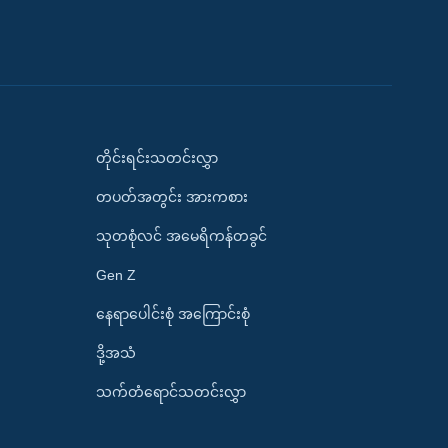
တိုင်းရင်းသတင်းလွှာ
တပတ်အတွင်း အားကစား
သုတစုံလင် အမေရိကန်တခွင်
Gen Z
နေရာပေါင်းစုံ အကြောင်းစုံ
ဒို့အသံ
သက်တံရောင်သတင်းလွှာ