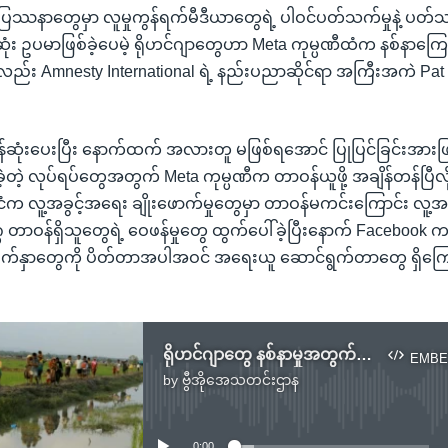
ပြဿနာတွေမှာ လူမှုကွန်ရက်မီဒီယာတွေရဲ့ ပါဝင်ပတ်သက်မှုနဲ့ ပတ်သက
ဆုံး ဥပမာဖြစ်ခဲ့ပေမဲ့ ရိုဟင်ဂျာတွေဟာ Meta ကုမ္ပဏီထံက နစ်နာကြေးရဖ
ု့လည်း Amnesty International ရဲ့ နည်းပညာဆိုင်ရာ အကြီးအကဲ Pa
်ဆုံးပေးပြီး နောက်ထက် အလားတူ မဖြစ်ရအောင် ပြုပြင်ခြင်းအားဖြင
ဲ့တဲ့ လုပ်ရပ်တွေအတွက် Meta ကုမ္ပဏီက တာဝန်ယူဖို့ အချိန်တန်ပြီလ
်ငံက လူ့အခွင့်အရေး ချိုးဖောက်မှုတွေမှာ တာဝန်မကင်းကြောင်း လူ့အခ
 တာဝန်ရှိသူတွေရဲ့ ဝေဖန်မှုတွေ ထွက်ပေါ်ခဲ့ပြီးနောက် Facebook 
ျက်နှာတွေကို ပိတ်တာအပါအဝင် အရေးယူ ဆောင်ရွက်တာတွေ ရှိကြောင
ရိုဟင်ဂျာတွေ နစ်နာမှုအတွက် Facebook လျော်ကြေးပေးဖို့ AI အဖွဲ့တောင်းဆို
EMBE
by
ဗွီအိုအေသတင်းဌာန
No media source currently available
0:00