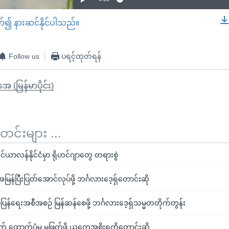
တ်၍ နားဆင်နိုင်ပါသည်။
EMBED
Follow us
ပရင့်ထုတ်ရန်
ုအေ (မြန်မာပိုင်း)
်းများ ...
ုင်ယာလန်နိုင်ငံမှာ ရိုဟင်ဂျာတွေ တရားစွဲ
အမြန်ပြီးပြတ်အောင်လုပ်ဖို့ ဘင်္ဂလားဒေ့ရ်ှတောင်းဆို
ပြန်ရေးအစီအစဉ် မြန်ဆန်စေဖို့ ဘင်္ဂလားဒေ့ရှ်သမ္မတတိုက်တွန်း
 ထောက်ပံ့မှု မဖြတ်ဖို့ ယူကေအစိုးရကိုတောင်းဆို