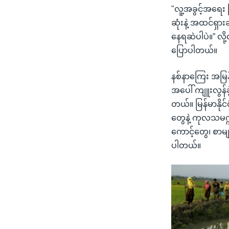
"လူ့အခွင့်အရေး 
ဆုံးနဲ့ အထင်ရှား
နေရဆဲပါပဲ။” လိ
ပြောပါတယ်။
နစ်နာကြေး အမြန
အပေါ် ကျူးလွန်ခ
တယ်။ မြန်မာနိုင
တွေနဲ့ ကုလသမဂ္ဂ
ကောင့်တွေ၊ စာမ
ပါတယ်။