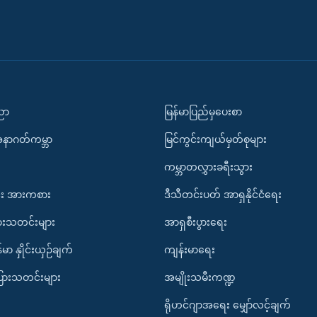
ပညာ
မြန်မာပြည်မှပေးစာ
အနာဂတ်ကမ္ဘာ
မြင်ကွင်းကျယ်မှတ်စုများ
ကမ္ဘာတလွှားခရီးသွား
း အားကစား
ဒီသီတင်းပတ် အာရှနိုင်ငံရေး
ားသတင်းများ
အာရှစီးပွားရေး
်မာ နှိုင်းယှဉ်ချက်
ကျန်းမာရေး
ပြားသတင်းများ
အမျိုးသမီးကဏ္ဍ
ရိုဟင်ဂျာအရေး မျှော်လင့်ချက်