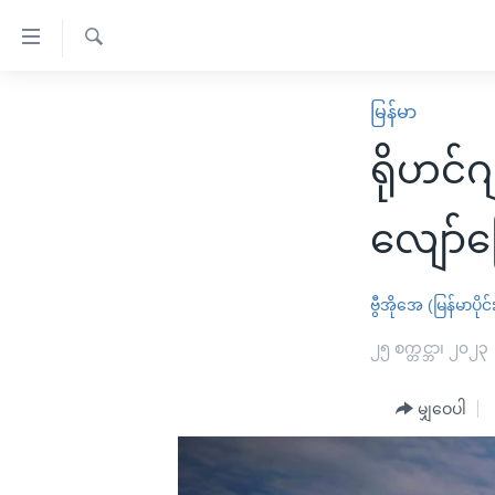
သုံး
ရ
ရှာဖွေ
လွယ်ကူ
မူလစာမျက်နှာ
မြန်မာ
ရ
စေ
မြန်မာ
လာ
ရိုဟင်
သည့်
ဒ်
ကမ္ဘာ့သတင်းများ
Link
ဗွီဒီယို
နိုင်ငံတကာ
လျော်ကြ
များ
သတင်းလွတ်လပ်ခွင့်
အမေရိကန်
ပင်မ
ရပ်ဝန်းတခု လမ်းတခု အလွန်
တရုတ်
ဗွီအိုအေ (မြန်မာပိုင်
အကြောင်းအရာ
အင်္ဂလိပ်စာလေ့လာမယ်
အစ္စရေး-ပါလက်စတိုင်း
၂၅ စက္တင္ဘာ၊ ၂၀၂၃
သို့
အပတ်စဉ်ကဏ္ဍများ
အမေရိကန်သုံးအီဒီယံ
ကျော်
မျှဝေပါ
ကြည့်
ရေဒီယိုနှင့်ရုပ်သံ အချက်အလက်များ
မကြေးမုံရဲ့ အင်္ဂလိပ်စာ
ရေဒီယို
ရန်
ရေဒီယို/တီဗွီအစီအစဉ်
ရုပ်ရှင်ထဲက အင်္ဂလိပ်စာ
တီဗွီ
ပင်မ