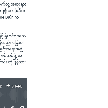
်လို့ အဆိုးရွား
ို့ စောင့်ဆိုင်း
t de Brún က
့် ရိုဟင်ဂျာတွေ
ို့လည်း ပြောပါ
ွင့်အရေးအဖွဲ့
က စစ်တပ်ရဲ့ အ
်း တုံ့ပြန်ထား
D
SHARE
1:18