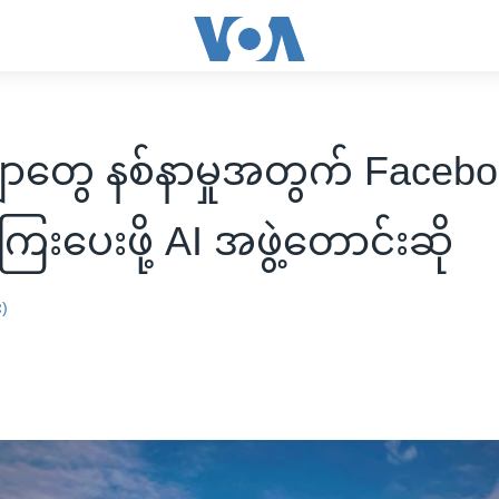
ဂျာတွေ နစ်နာမှုအတွက် Faceb
ေးပေးဖို့ AI အဖွဲ့တောင်းဆို
း)