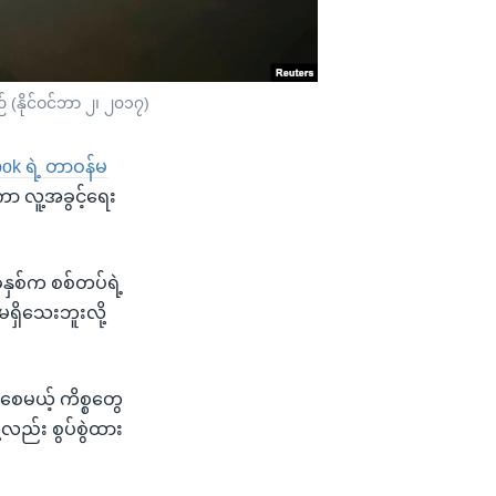
 (နိုင်ဝင်ဘာ ၂၊ ၂၀၁၇)
ook ရဲ့ တာဝန်မ
ကာ လူ့အခွင့်ရေး
 ခုနှစ်က စစ်တပ်ရဲ့
မရှိသေးဘူးလို့
းစေမယ့် ကိစ္စတွေ
့လည်း စွပ်စွဲထား