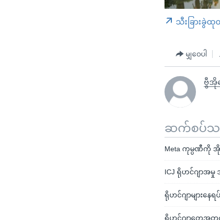
သီးခြားခွဲထု
မျှဝေပါ
ဗွီအိ
ဆက်စပ်သတင
Meta ကုမ္ပဏီကို အိ
ICJ ရိုဟင်ဂျာအမှု 
ရိုဟင်ဂျာများနေရပ်
ရိုဟင်ဂျာတွေအတွက်