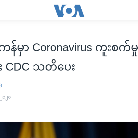
်မှာ Coronavirus ကူးစက်မှုကြ
်း CDC သတိပေး
န)
 ၂၀၂၀