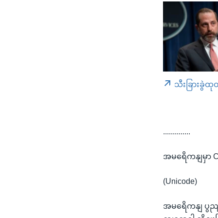
သီးခြားခွဲထု
..............
အမရေိကနျမှာ Co
(Unicode)
အမရေိကနျ ပွညျထေ