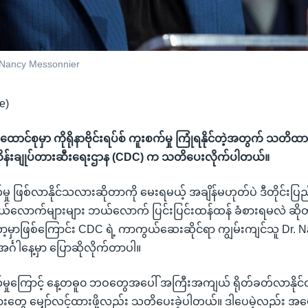
 Nancy Messonnier
e)
ာင်စုမှာ ကိုရိုနာဗိုင်းရပ်စ် ကူးစက်မှု ကြုံရနိုင်တဲ့အတွက် သတိထား
ိန်းချုပ်တားဆီးရေးဌာန (CDC) က သတိပေးလိုက်ပါတယ်။
စက်မှု ဖြစ်လာနိုင်သလားဆိုတာကို မေးရမယ့် အချိန်မဟုတ်ပဲ ဒီတိုင်းပြ
ယ်လောက်များများ ဘယ်လောက် ပြင်းပြင်းထန်ထန် ခံစားရမလဲ ဆ
ာ့မှာဖြစ်ကြောင်း CDC ရဲ့ ကာကွယ်ဆေးဆိုင်ရာ ကျွမ်းကျင်သူ Dr. 
်္ဂါနေ့မှာ ပြောဆိုလိုက်တာပါ။
းစက်မှုကြောင့် နေ့တဓူ၀ ဘဝတွေအပေါ် အကြီးအကျယ် ရိုတ်ခတ်လာနို
သားတွေ မျှော်လင့်ထားဖို့လည်း သတိပေးခဲ့ပါတယ်။ ဒါပေမဲ့လည်း အမ