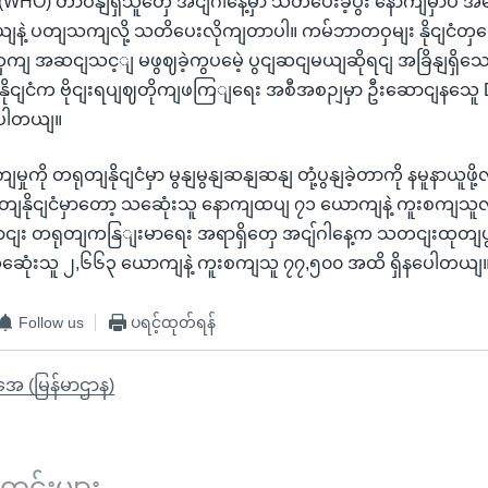
 (WHO) တာဝနျရှိသူတှေ အငျ်ဂါနေ့မှာ သတိပေးခဲ့ပွီး နောကျမှာပဲ အ
ဲ့ ပတျသကျလို့ သတိပေးလိုကျတာပါ။ ကမ်ဘာတဝှမျး နိုငျငံတှမှေ
 အဆငျသင့ျ မဖွဈခဲ့ကွပမေဲ့ ပွငျဆငျမယျဆိုရငျ အခြိနျရှိသ
နိုငျငံက ဗိုငျးရပျဈတိုကျဖကြျရေး အစီအစဉျမှာ ဦးဆောငျနသေူ D
ာပါတယျ။
မှုကို တရုတျနိုငျငံမှာ မွနျမွနျဆနျဆနျ တုံ့ပွနျခဲ့တာကို နမူနာယူဖ
ရုတျနိုငျငံမှာတော့ သဆေုံးသူ နောကျထပျ ၇၁ ယောကျနဲ့ ကူးစကျ
ွောငျး တရုတျကနြျးမာရေး အရာရှိတှေ အငျ်ဂါနေ့က သတငျးထုတျ
 သဆေုံးသူ ၂,၆၆၃ ယောကျနဲ့ ကူးစကျသူ ၇၇,၅၀၀ အထိ ရှိနပေါတယျ
Follow us
ပရင့်ထုတ်ရန်
ိုအေ (မြန်မာဌာန)
်းများ ...