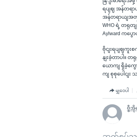
နြျးမာရေးအဖှဲ့
ရပျဈ အန်တရာယျန
အန်တရာယျအတှကျ
WHO ရဲ့ တရုတျ
Aylward ကပွေ
ဗိုငျးရပျဈကူးစကျ
နျးခဲ့တာပါ။ တ
ယောကျ ရှိခဲ့က
ကျ စုစုပေါငျး
မျှဝေပါ
ဗွီအ
ဆက်စပ်သတင