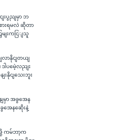
ငျးပွညျမှာ ဘ
စားရမလဲ ဆိုတာ
ကြှမျးကငြျသူ
တျလာနိုငျတယျ
။ ဒါပမေဲ့လညျး
ျးနိုငျသေးဘူး
နျမှာ အခွအေန
ွအေနဆေိုးနဲ့
ွဖို့ ကမ်ဘာ့က