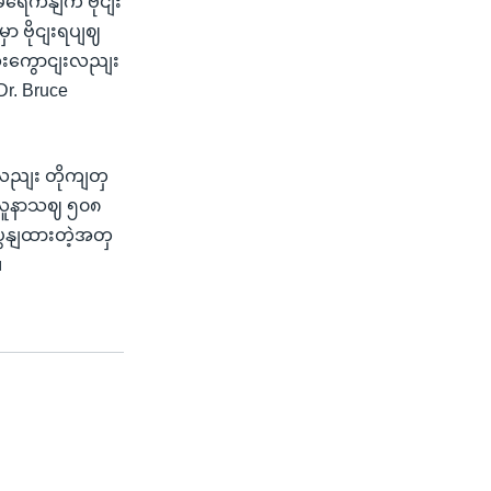
မရေိကနျက ဗိုငျး
ာ ဗိုငျးရပျဈ
ေးကွောငျးလညျး
r. Bruce
ို့လညျး တိုကျတှ
သူလူနာသဈ ၅၀၈
ပွနျထားတဲ့အတှ
။