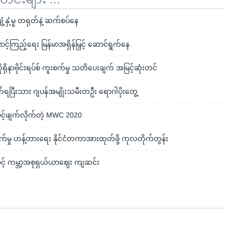
ံ့နှံ့မှု တရုတ်နဲ့ ဆက်စပ်နေ
င့်ကြည့်ရေး မြန်မာအရှိန်မြှင့် ဆောင်ရွက်နေ
ရိုနာဗိုင်းရပ်စ် ကူးစက်မှု သတိပေးချက် အမြင့်ဆုံးတင်
်ရပြီးသား ဂျပန်အမျိုးသမီးတဦး ရောဂါပိုးတွေ့
င့်ဖျက်လိုက်တဲ့ MWC 2020
်မှု ဟန့်တားရေး နိုင်ငံတကာအားထုတ်ဖို့ ကုလတိုက်တွန်း
င့် ကမ္ဘာ့အစုရှယ်ယာဈေး ကျဆင်း