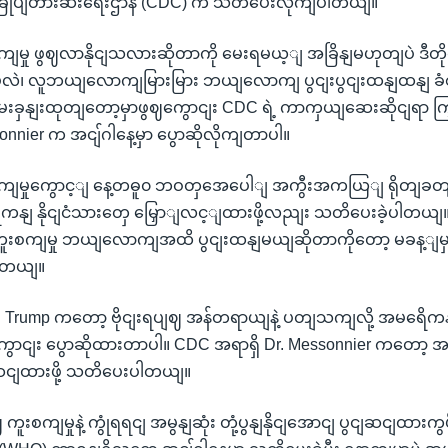
းခြုပျတားဆီးရေးဌာန (CDC) က သတိပေးလိုကျပါတယျ။
စကျမှု ဖွဈလာနိုငျသလားဆိုတာကို မေးရမယ့ျ အခြိနျမဟုတျပဲ ဒီတို
မလဲ၊ လူဘယျလောကျမြားမြား ဘယျလောကျ ပွငျးပွငျးထနျထနျ ခံ
းခှနျးထုတျတော့မှာဖွဈကွောငျး CDC ရဲ့ ကာကှယျဆေးဆိုငျရာ 
onnier က အငျ်ဂါနေ့မှာ ပွောဆိုလိုကျတာပါ။
းစကျမှုကွောင့ျ နေ့တဓူ၀ ဘဝတှအေပေါျ အကွီးအကယြျ ရိုတျခ
ိကနျ နိုငျငံသားတှေ မြှောျလင့ျထားဖို့လညျး သတိပေးခဲ့ပါတယျ
ူးစကျမှု ဘယျလောကျအထိ ပွငျးထနျမယျဆိုတာကိုတော့ မခန့ျမှန
ပါတယျ။
Trump ကတော့ ဗိုငျးရပျဈ အန်တရာယျနဲ့ ပတျသကျလို့ အမရေိက
ာငျး ပွောဆိုထားတာပါ။ CDC အရာရှိ Dr. Messonnier ကတော့ အခ
ျဆငျထားဖို့ သတိပေးပါတယျ။
ျဈ ကူးစကျမှုနဲ့ ကွုံရရငျ အမွနျဆုံး တုံ့ပွနျနိုငျအောငျ ပွငျဆငျထားက