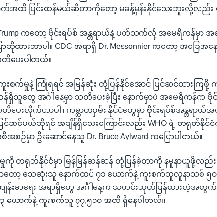
်အထိ ပြင်းထန်မယ်ဆိုတာကိုတော့ မခန့်မှန်းနိုင်သေးဘူးလို့လည်
rump ကတော့ ဗိုင်းရပ်စ် အန္တရာယ်နဲ့ ပတ်သက်လို့ အမေရိကန်မှာ
ောဆိုထားတာပါ။ CDC အရာရှိ Dr. Messonnier ကတော့ အခြေအနေဆို
့ သတိပေးပါတယ်။
စ် ကူးစက်မှုနဲ့ ကြုံရရင် အမြန်ဆုံး တုံ့ပြန်နိုင်အောင် ပြင်ဆင်ထားကြဖို့
န်ရှိသူတွေ အင်္ဂါနေ့မှာ သတိပေးခဲ့ပြီး နောက်မှာပဲ အမေရိကန်က ဗိုင
သတိပေးလိုက်တာပါ။ ကမ္ဘာတဝှမ်း နိုင်ငံတွေမှာ ဗိုင်းရပ်စ်အန္တရာယ
 ပြင်ဆင်မယ်ဆိုရင် အချိန်ရှိသေးကြောင်းလည်း WHO ရဲ့ တရုတ်နိုင်ငံက 
အစီအစဉ်မှာ ဦးဆောင်နေသူ Dr. Bruce Aylward ကပြောပါတယ်။
မှုကို တရုတ်နိုင်ငံမှာ မြန်မြန်ဆန်ဆန် တုံ့ပြန်ခဲ့တာကို နမူနာယူဖို့လည်
ငံမှာတော့ သေဆုံးသူ နောက်ထပ် ၇၁ ယောက်နဲ့ ကူးစက်သူလူနာသစ် ၅၀၈
ျန်းမာရေး အရာရှိတွေ အင်္ဂါနေ့က သတင်းထုတ်ပြန်ထားတဲ့အတွက် စ
၃ ယောက်နဲ့ ကူးစက်သူ ၇၇,၅၀၀ အထိ ရှိနေပါတယ်။