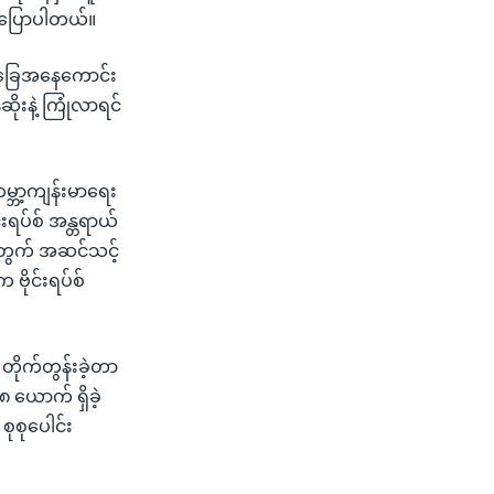
း ပြောပါတယ်။
 အခြေအနေကောင်း
းနဲ့ ကြုံလာရင်
 ကမ္ဘာ့ကျန်းမာရေး
်းရပ်စ် အန္တရာယ်
်အတွက် အဆင်သင့်
ဗိုင်းရပ်စ်
း တိုက်တွန်းခဲ့တာ
 ယောက် ရှိခဲ့
ုစုပေါင်း