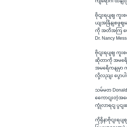
ကျရောဂါ ထိနျ
ဗိုငျးရပျဈ ကူး
ယျအခြိနျစဖွဈ
ကို အတိအကြ မေ
Dr. Nancy Mess
ဗိုငျးရပျဈ ကူ
ဆိုတာကို အမရေ
အမရေိကနျမှာ က
လို့လညျး ပွော
သမ်မတ Donald 
ကေောငျးတဲ့အကွေ
ကွုံလာရငျ ပွင
ကိုရိုနာဗိုငျးရပ