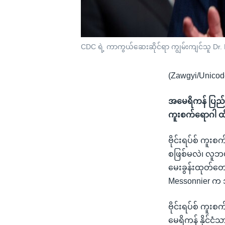
CDC ရဲ့ ကာကွယ်ဆေးဆိုင်ရာ ကျွမ်းကျင်သူ Dr.
(Zawgyi/Unicod
အမေရိကန် ပြည်ထေ
ကူးစက်ရောဂါ ထ
ဗိုင်းရပ်စ် ကူး
စဖြစ်မလဲ၊ လူဘ
မေးခွန်းထုတ်တေ
Messonnier က အင
ဗိုင်းရပ်စ် ကူ
မေရိကန် နိုင်ငံ