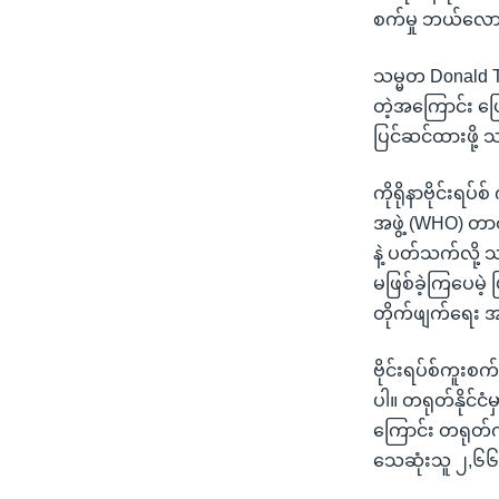
စက်မှု ဘယ်လောက
သမ္မတ Donald T
တဲ့အကြောင်း ပြ
ပြင်ဆင်ထားဖို
ကိုရိုနာဗိုင်းရပ်
အဖွဲ့ (WHO) တာဝ
နဲ့ ပတ်သက်လို့ 
မဖြစ်ခဲ့ကြပေမဲ့
တိုက်ဖျက်ရေး 
ဗိုင်းရပ်စ်ကူးစက်
ပါ။ တရုတ်နိုင်
ကြောင်း တရုတ်က
သေဆုံးသူ ၂,၆၆