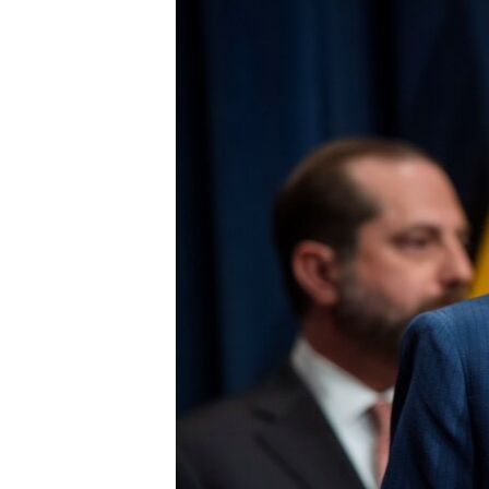
သုတပဒေသာ အင်္ဂလိပ်စာ
အ
ညွန်း
စာမျက်နှာ
သို့
ကျော်
ကြည့်
ရန်
ရှာဖွေ
ရန်
နေရာ
သို့
ကျော်
ရန်