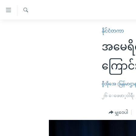
သုံး
ရ
ရှာဖွေ
လွယ်ကူ
မူလစာမျက်နှာ
နိုင်ငံတကာ
ရ
စေ
မြန်မာ
လာ
အမေရိကန
သည့်
ဒ်
ကမ္ဘာ့သတင်းများ
Link
ဗွီဒီယို
နိုင်ငံတကာ
ကြောင
များ
သတင်းလွတ်လပ်ခွင့်
အမေရိကန်
ပင်မ
ရပ်ဝန်းတခု လမ်းတခု အလွန်
တရုတ်
ဗွီအိုအေ (မြန်မာဌာ
အကြောင်းအရာ
အင်္ဂလိပ်စာလေ့လာမယ်
အစ္စရေး-ပါလက်စတိုင်း
၂၆ ေဖေဖာ္၀ါရီ၊
သို့
အပတ်စဉ်ကဏ္ဍများ
အမေရိကန်သုံးအီဒီယံ
ကျော်
မျှဝေပါ
ကြည့်
ရေဒီယိုနှင့်ရုပ်သံ အချက်အလက်များ
မကြေးမုံရဲ့ အင်္ဂလိပ်စာ
ရေဒီယို
ရန်
ရေဒီယို/တီဗွီအစီအစဉ်
ရုပ်ရှင်ထဲက အင်္ဂလိပ်စာ
တီဗွီ
ပင်မ