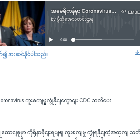
အမေရိကန်မှာ Coronavirus ကူးစက်မှုကြုံနိုင်ကြောင်း CDC သတိပေး
EMBE
by
ဗွီအိုအေသတင်းဌာန
No media source currently available
0:00
တ်၍ နားဆင်နိုင်ပါသည်။
EMBED
ronavirus ကူးစကျမှုကွုံနိုငျကွောငျး CDC သတိပေး
ာငျစုမှာ ကိုရိုနာဗိုငျးရပျဈ ကူးစကျမှု ကွုံရနိုငျတဲ့အတှကျ သတိ