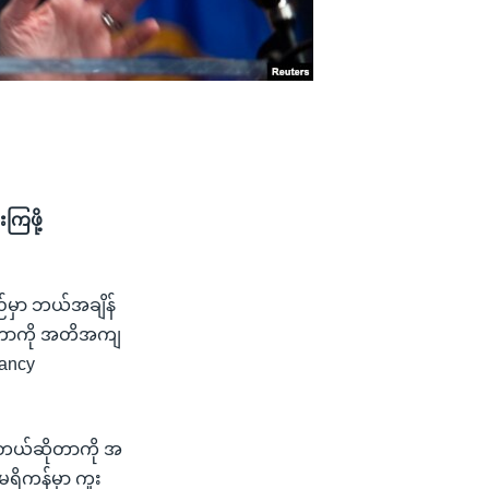
ကြဖို့
ည်မှာ ဘယ်အချိန်
ိုတာကို အတိအကျ
Nancy
င်တယ်ဆိုတာကို အ
ေရိကန်မှာ ကူး