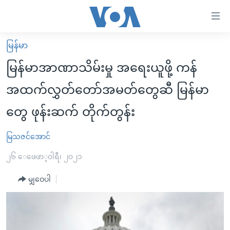
သုံး
ရ
လွယ်ကူ
မြန်မာ
မူလစာမျက်နှာ
စေ
မြန်မာအာဏာသိမ်းမှု အရေးယူဖို့ ကန်
မြန်မာ
သည့်
အထက်လွှတ်တော်အမတ်တွေဆီ မြန်မာ
ကမ္ဘာ့သတင်းများ
Link
တွေ ဖုန်းဆက် တိုက်တွန်း
ဗွီဒီယို
နိုင်ငံတကာ
များ
သတင်းလွတ်လပ်ခွင့်
အမေရိကန်
ပင်မ
မြသဇင်အောင်
ရပ်ဝန်းတခု လမ်းတခု အလွန်
တရုတ်
အကြောင်းအရာ
၂၆ ေဖေဖာ္၀ါရီ၊ ၂၀၂၁
သို့
အင်္ဂလိပ်စာလေ့လာမယ်
အစ္စရေး-ပါလက်စတိုင်း
ကျော်
မျှဝေပါ
အပတ်စဉ်ကဏ္ဍများ
အမေရိကန်သုံးအီဒီယံ
ကြည့်
ရေဒီယိုနှင့်ရုပ်သံ အချက်အလက်များ
မကြေးမုံရဲ့ အင်္ဂလိပ်စာ
ရေဒီယို
ရန်
ပင်မ
ရေဒီယို/တီဗွီအစီအစဉ်
ရုပ်ရှင်ထဲက အင်္ဂလိပ်စာ
တီဗွီ