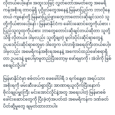
လိုတယ်ပေါ့နော်။ အထူးသဖြင့် လွှတ်တော်အမတ်တွေ အမေရိ
ကန်အစိုးရ တာဝန်ရှိ ပုဂ္ဂိုလ်တွေအနေနဲ့ မြန်မာပြည်က ဘာလိုနေ
တယ် ကျနော်တို့ မြန်မာပြည်ဖွားတွေဘာတောင်းဆိုချင်သလဲ သူ
တို့ကိုယ်စားပေါ့နော် ၊ မြန်မာနိုင်ငံက ခေါင်းဆောင်တွေကိုယ်စား ၊
ပြည်သူလူထုကိုယ်စား ဘာတွေတောင်းဆိုချင်တယ်ဆိုတာ သူတို့
သိဖို့ လိုတယ်။ ဒါမှလည်း သူတို့ချတဲ့ မူဝါဒပိုင်းဆိုင်ရာတွေနဲ့
ဥပဒေပိုင်းဆိုင်ရာတွေမှာ ဒါတွေက ပါလာဖို့အရေးကြီးတယ်ပေါ့။
ဒါမှလည်း အမေရိကန်အစိုးရအနေနဲ့ အကောင်ထည်ဖော်စရာရှိ
တာ ဥပဒေနဲ့ မူပေါ်မှာမူတည်ပြီးတော့မှ ဖော်ရမှာကို ၊ အဲဒါကို ဖြစ်
စေချင်လို့ပါ။”
မြန်မာနိုင်ငံမှာ စစ်တပ်က ဖေဖေါ်ဝါရီ ၁ ရက်နေ့မှာ အရပ်သား
အစိုးရကို ဖမ်းဆီးဖယ်ရှားပြီး အာဏာရယူလိုက်ပြီးနောက်
ဗိုလ်ချုပ်မှူးကြီး မင်းအောင်လှိုင်နဲ့အတူ အရေးပါတဲ့ မြန်မာစစ်
ခေါင်းဆောင်တွေကို ပြီးခဲ့တဲ့အပတ်ထဲ အမေရိကန်က ဒဏ်ခတ်
ပိတ်ဆို့မှုတွေ ချမှတ်ထားတာပါ။