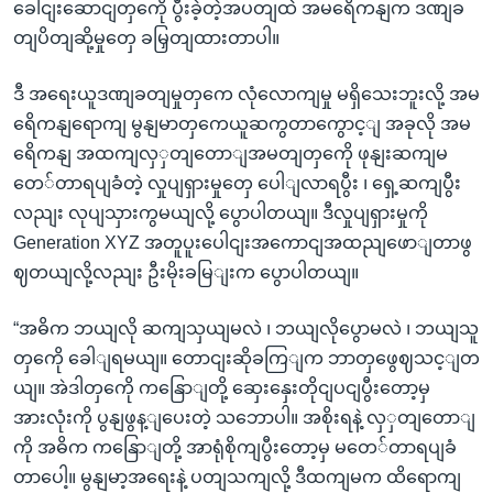
ခေါငျးဆောငျတှကေို ပွီးခဲ့တဲ့အပတျထဲ အမရေိကနျက ဒဏျခ
တျပိတျဆို့မှုတှေ ခမြှတျထားတာပါ။
ဒီ အရေးယူဒဏျခတျမှုတှကေ လုံလောကျမှု မရှိသေးဘူးလို့ အမ
ရေိကနျရောကျ မွနျမာတှကေယူဆကွတာကွောင့ျ အခုလို အမ
ရေိကနျ အထကျလှှတျတောျအမတျတှကေို ဖုနျးဆကျမ
တေ်တာရပျခံတဲ့ လှုပျရှားမှုတှေ ပေါျလာရပွီး ၊ ရှေ့ဆကျပွီး
လညျး လုပျသှားကွမယျလို့ ပွောပါတယျ။ ဒီလှုပျရှားမှုကို
Generation XYZ အတူပူးပေါငျးအကောငျအထညျဖောျတာဖွ
ဈတယျလို့လညျး ဦးမိုးခမြျးက ပွောပါတယျ။
“အဓိက ဘယျလို ဆကျသှယျမလဲ ၊ ဘယျလိုပွောမလဲ ၊ ဘယျသူ
တှကေို ခေါျရမယျ။ တောငျးဆိုခကြျက ဘာတှဖွေဈသင့ျတ
ယျ။ အဲဒါတှကေို ကနြောျတို့ ဆှေးနှေးတိုငျပငျပွီးတော့မှ
အားလုံးကို ပွနျဖွန့ျပေးတဲ့ သဘောပါ။ အစိုးရနဲ့ လှှတျတောျ
ကို အဓိက ကနြောျတို့ အာရုံစိုကျပွီးတော့မှ မတေ်တာရပျခံ
တာပေါ့။ မွနျမာ့အရေးနဲ့ ပတျသကျလို့ ဒီထကျမက ထိရောကျ