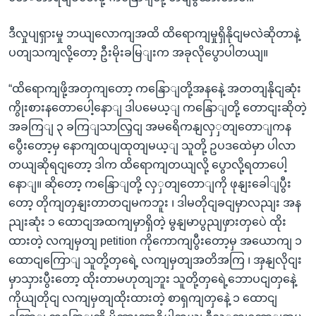
ဒီလှုပျရှားမှု ဘယျလောကျအထိ ထိရောကျမှုရှိနိုငျမလဲဆိုတာနဲ့
ပတျသကျလို့တော့ ဦးမိုးခမြျးက အခုလိုပွောပါတယျ။
“ထိရောကျဖို့အတှကျတော့ ကနြောျတို့အနနေဲ့ အတတျနိုငျဆုံး
ကွိုးစားနတောပေါ့နောျ ဒါပမေယ့ျ ကနြောျတို့ တောငျးဆိုတဲ့
အခကြျ ၃ ခကြျသာလြှငျ အမရေိကနျလှှတျတောျကန
ပွေီးတော့မှ နောကျထပျထုတျမယ့ျ သူတို့ ဥပဒထေဲမှာ ပါလာ
တယျဆိုရငျတော့ ဒါက ထိရောကျတယျလို့ ပွောလို့ရတာပေါ့
နောျ။ ဆိုတော့ ကနြောျတို့ လှှတျတောျကို ဖုနျးခေါျပွီး
တော့ တိုကျတှနျးတာတငျမကဘူး ၊ ဒါမတိုငျခငျမှာလညျး အန
ညျးဆုံး ၁ ထောငျအထကျမှာရှိတဲ့ မွနျမာပွညျဖှားတှပေဲ ထိုး
ထားတဲ့ လကျမှတျ petition ကိုကောကျပွီးတော့မှ အယောကျ ၁
ထောငျကြောျ သူတို့တှရေဲ့ လကျမှတျအတိအကြ ၊ အှနျလိုငျး
မှာသှားပွီးတော့ ထိုးတာမဟုတျဘူး သူတို့တှရေဲ့ဘောပငျတှနေဲ့
ကိုယျတိုငျ လကျမှတျထိုးထားတဲ့ စာရှကျတှနေဲ့ ၁ ထောငျ