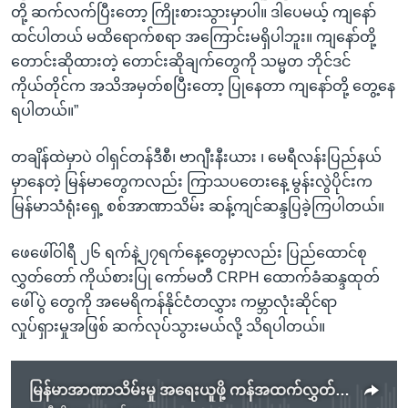
တို့ ဆက်လက်ပြီးတော့ ကြိုးစားသွားမှာပါ။ ဒါပေမယ့် ကျနော်
ထင်ပါတယ် မထိရောက်စရာ အကြောင်းမရှိပါဘူး။ ကျနော်တို့
တောင်းဆိုထားတဲ့ တောင်းဆိုချက်တွေကို သမ္မတ ဘိုင်ဒင်
ကိုယ်တိုင်က အသိအမှတ်စပြီးတော့ ပြုနေတာ ကျနော်တို့ တွေ့နေ
ရပါတယ်။”
တချိန်ထဲမှာပဲ ဝါရှင်တန်ဒီစီ၊ ဗာဂျီးနီးယား ၊ မေရီလန်းပြည်နယ်
မှာနေတဲ့ မြန်မာတွေကလည်း ကြာသပတေးနေ့ မွန်းလွဲပိုင်းက
မြန်မာသံရုံးရှေ့ စစ်အာဏာသိမ်း ဆန့်ကျင်ဆန္ဒပြခဲ့ကြပါတယ်။
ဖေဖေါ်ဝါရီ ၂၆ ရက်နဲ့၂၇ရက်နေ့တွေမှာလည်း ပြည်ထောင်စု
လွှတ်တော် ကိုယ်စားပြု ကော်မတီ CRPH ထောက်ခံဆန္ဒထုတ်
ဖေါ်ပွဲ တွေကို အမေရိကန်နိုင်ငံတလွှား ကမ္ဘာလုံးဆိုင်ရာ
လှုပ်ရှားမှုအဖြစ် ဆက်လုပ်သွားမယ်လို့ သိရပါတယ်။
မြန်မာအာဏာသိမ်းမှု အရေးယူဖို့ ကန်အထက်လွှတ်တော်အမတ်တွေဆီ မြန်မာတွေ ဖုန်းဆက် တိုက်တွန်း