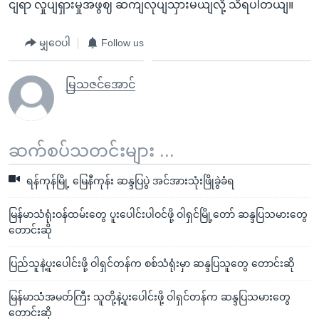
ငျရာ လှုပျရှားမှုအဖွဈ ဆကျလုပျသှားမယျလို့ သိရပါတယျ။
မျှဝေပါ
Follow us
မြသဇင်အောင်
ဆက်စပ်သတင်းများ ...
ရန်ကုန်မြို့ မြေနီကုန်း ဆန္ဒပြပွဲ အင်အားသုံးဖြိုခွဲခံရ
မြန်မာသံရုံးဝန်ထမ်းတွေ ပူးပေါင်းပါဝင်ဖို့ ဝါရှင်မြို့တော် ဆန္ဒပြသမားတွေ
တောင်းဆို
ပြည်သူနဲ့ပူးပေါင်းဖို့ ဝါရှင်တန်က စစ်သံရုံးမှာ ဆန္ဒပြသူတွေ တောင်းဆို
မြန်မာသံံအမတ်ကြီး သူတို့နဲ့ပူးပေါင်းဖို့ ဝါရှင်တန်က ဆန္ဒပြသမားတွေ
တောင်းဆို