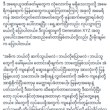
ဒီ အရေးယူဒဏ်ခတ်မှုတွေက လုံလောက်မှု မရှိသေးဘူးလို့ အမေ
ရိကန်ရောက် မြန်မာတွေကယူဆကြတာကြောင့် အခုလို အမေရိ
ကန် အထက်လွှတ်တော်အမတ်တွေကို ဖုန်းဆက်မေတ္တာရပ်ခံတဲ့
လှုပ်ရှားမှုတွေ ပေါ်လာရပြီး ၊ ရှေ့ဆက်ပြီးလည်း လုပ်သွားကြ
မယ်လို့ ပြောပါတယ်။ ဒီလှုပ်ရှားမှုကို Generation XYZ အတူ
ပူးပေါင်းအကောင်အထည်ဖော်တာဖြစ်တယ်လို့လည်း ဦးမိုးချမ်း
က ပြောပါတယ်။
“အဓိက ဘယ်လို ဆက်သွယ်မလဲ ၊ ဘယ်လိုပြောမလဲ ၊ ဘယ်သူ
တွေကို ခေါ်ရမယ်။ တောင်းဆိုချက်က ဘာတွေဖြစ်သင့်တယ်။ အဲ
ဒါတွေကို ကျနော်တို့ ဆွေးနွေးတိုင်ပင်ပြီးတော့မှ အားလုံးကို ပြန်
ဖြန့်ပေးတဲ့ သဘောပါ။ အစိုးရနဲ့ လွှတ်တော်ကို အဓိက ကျနော်တို့
အာရုံစိုက်ပြီးတော့မှ မေတ္တာရပ်ခံတာပေါ့။ မြန်မာ့အရေးနဲ့
ပတ်သက်လို့ ဒီထက်မက ထိရောက်တာလေးတွေ ဒီထက်ပိုပြီး
တော့ လုပ်ပေးနိုင်တဲ့အနေအထားမှာ ကျနော်တို့ မြင်တွေ့နေရ
တယ်။ ဒါတွေကို လုပ်ပေးဖို့အတွက် ကျနော်တိုက်တွန်းတာပါ။
မည်သူမဆို ကိုယ့်မြန်မာပြည်ဖွားတွေနဲ့ အင်္ဂလိပ်လို ပြောနိုင်တဲ့လူ