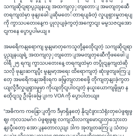
သကျဆိုငျရာပွညျနယျ အထကျလှှတျတောျ အမတျတှဆေီ
တရကျထဲမှာ ဖုနျးခေါျဆိုမတေ်တာရပျခံတဲ့ လှုပျရှားမှုတရပျ
ကို ကွာသပတေးနေ့က ပွုလုပျခဲ့ကွတဲ့အကွောငျး မမွသဇငျအော
ငျကနေ ပွောပွပါမယျ ။
အမရေိကနျရောကျ မွနျမာတှကေသူတို့နထေိုငျတဲ့ သကျဆိုငျရာ
ပွညျနယျရဲ့ အထကျလှှတျတောျအမတျတှဆေီကိုဖဖေေါျ
ဝါရီ ၂၅ ရကျ ကွာသပတေးနေ့ တရကျထဲမှာ တပွိုငျနကျထဲဆို
သလို ဖုနျးဆကျပွီး မွနျမာ့အရေး ထိရောကျတဲ့ ဆုံးဖွတျခကြျ
တှေ အမရေိကနျအစိုးရက ခမြှတျလာစဖေို့ တိုကျတှနျးခဲ့ကွတ
ယျလို့ဒီလှုပျရှားမှုမှာ ကိုယျတိုငျပါဝငျတဲ့ နယူးယောကျမွိုမှာ န
ထေိုငျသူ ဦးမိုးခမြျးက VOA ကို ပွောပါတယျ။
“အဓိကက ကနြောျတို့က ဒီမှာရှိနတေဲ့ နိုငျငံခွားသံရုံးတှပေဲဖွဈဖွ
ဈ၊ ကုလသမဂ်ဂ ပဲဖွဈဖွဈ လကျသီးလကျမောငျးတှသှေားတ
နျးပွီးတော့ အောျနတောလညျး ဒါက အုတျတခကြျ သံတပှ
င့ျပဲ။ သို့သောျလညျး တကယ့ျမူပိုငျးဆိုငျရာပေါ့နောျ ၊