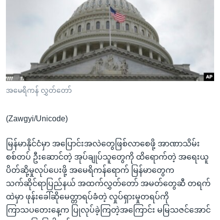
အ
သုတပဒေသာ အင်္ဂလိပ်စာ
ညွန်း
Learning English
စာမျက်နှာ
သို့
ဗွီအိုအေ လူမှုကွန်ယက်များ
ကျော်
ကြည့်
ရန်
ဘာသာစကားများ
အမေရိကန် လွှတ်တော်
ရှာဖွေ
ရန်
(Zawgyi/Unicode)
နေရာ
သို့
မြန်မာနိုင်ငံမှာ အပြောင်းအလဲတွေဖြစ်လာစေဖို့ အာဏာသိမ်း
ကျော်
စစ်တပ် ဦးဆောင်တဲ့ အုပ်ချုပ်သူတွေကို ထိရောက်တဲ့ အရေးယူ
ရန်
ပိတ်ဆို့မှုလုပ်ပေးဖို့ အမေရိကန်ရောက် မြန်မာတွေက
သက်ဆိုင်ရာပြည်နယ် အထက်လွှတ်တော် အမတ်တွေဆီ တရက်
ထဲမှာ ဖုန်းခေါ်ဆိုမေတ္တာရပ်ခံတဲ့ လှုပ်ရှားမှုတရပ်ကို
ကြာသပတေးနေ့က ပြုလုပ်ခဲ့ကြတဲ့အကြောင်း မမြသဇင်အောင်