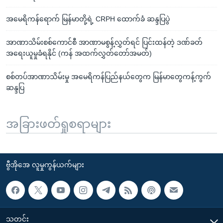
အမေရိကန်ရောက် မြန်မာတို့ရဲ့ CRPH ထောက်ခံ ဆန္ဒပြပွဲ
အာဏာသိမ်းစစ်ကောင်စီ အာဏာမစွန့်လွှတ်ရင် ပြင်းထန်တဲ့ ဒဏ်ခတ်
အရေးယူမှုခံရနိုင် (ကန် အထက်လွှတ်တော်အမတ်)
စစ်တပ်အာဏာသိမ်းမှု အမေရိကန်ပြည်နယ်တွေက မြန်မာတွေကန့်ကွက်
ဆန္ဒပြ
အခြားဖတ်ရှုစရာများ
ဗွီအိုအေ လူမှုကွန်ယက်များ
သတင်း