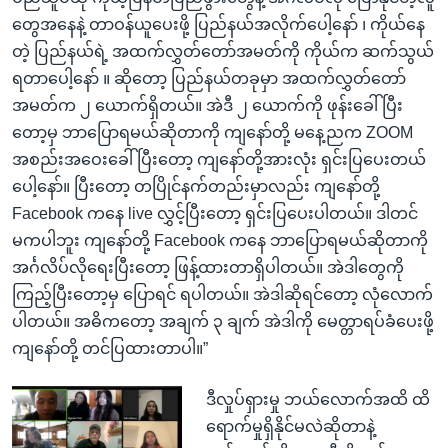
တွေအနေနဲ့ တာဝန်ယူပေးဖို့ ပြည်နယ်အလိုက်ပေါ့နော် ၊ ကိုယ်နေ
တဲ့ ပြည်နယ်ရဲ့ အထက်လွှတ်တော်အမတ်ကို ကိုယ်က ဆက်သွယ်
ရတာပေါ့နော် ။ ဆိုတော့ ပြည်နယ်တခုမှာ အထက်လွှတ်တော်
အမတ်က ၂ ယောက်ရှိတယ်။ အဲဒီ ၂ ယောက်ကို ဖုန်းခေါ်ပြီး
တော့မှ ဘာပြောရမယ်ဆိုတာကို ကျနော်တို့ မနေ့ညက ZOOM
အစည်းအဝေးခေါ်ပြီးတော့ ကျနော်တို့အားလုံး ရှင်းပြပေးတယ်
ပေါ့နော်။ ပြီးတော့ တပြိုင်နက်တည်းမှာလည်း ကျနော်တို့
Facebook ကနေ live လွှင့်ပြီးတော့ ရှင်းပြပေးပါတယ်။ ဒါတင်
မကပါဘူး ကျနော်တို့ Facebook ကနေ ဘာပြောရမယ်ဆိုတာကို
အင်္ဂလိပ်လိုရေးပြီးတော့ ဖြန့်ထားတာရှိပါတယ်။ အဲဒါတွေကို
ကြည့်ပြီးတော့မှ ပြောရင် ရပါတယ်။ အဲဒါဆိုရင်တော့ လုံလောက်
ပါတယ်။ အဓိကတော့ အချက် ၃ ချက် အဲဒါကို မေတ္တာရပ်ခံပေးဖို့
ကျနော်တို့ တင်ပြထားတာပါ။”
ဒီလှုပ်ရှားမှု ဘယ်လောက်အထိ ထိ
ရောက်မှုရှိနိုင်မလဲဆိုတာနဲ့