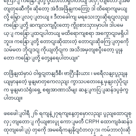
ကြောျ ကနြောျတို့ ပို့ထားတာရှိပါတယျ ဒီလှှတျတောျအမ
တျတှဆေီကို။ ဆိုတော့ အဲဒီအခြိနျကတြော့ ဒါ ထိရောကျမယျ
လို့ မြှောျလင့ျတယျ ။ ဒီတခေါကျ မရသေးဘူးဆိုရငျလညျး
ကနြောျတို့ ဆကျလကျပွီးတော့ ကွိုးစားသှားမှာပါ။ ဒါပမေ
ယ့ျ ကနြောျထငျပါတယျ မထိရောကျစရာ အကွောငျးမရှိပါ
ဘူး။ ကနြောျတို့ တောငျးဆိုထားတဲ့ တောငျးဆိုခကြျတှကေို
သမ်မတ ဘိုငျဒငျ ကိုယျတိုငျက အသိအမှတျစပွီးတော့ ပွုန
တော ကနြောျတို့ တှေ့နရေပါတယျ။”
တခြိနျထဲမှာပဲ ဝါရှငျတနျဒီစီ၊ ဗာဂြီးနီးယား ၊ မရေီလနျးပွညျန
ယျမှာနတေဲ့ မွနျမာတှကေလညျး ကွာသပတေးနေ့ မှနျးလှဲပိုငျး
က မွနျမာသံရုံးရှေ့ စဈအာဏာသိမျး ဆန့ျကငြျဆန်ဒပွခဲ့ကွ
ပါတယျ။
ဖဖေေါျဝါရီ ၂၆ ရကျနဲ့၂၇ရကျနေ့တှမှောလညျး ပွညျထောငျစု
လှှတျတောျ ကိုယျစားပွု ကောျမတီ CRPH ထောကျခံဆန်ဒ
ထုတျဖေါျပှဲ တှကေို အမရေိကနျနိုငျငံတလှှား ကမ်ဘာလုံးဆို