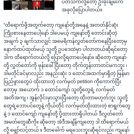
ပတ်သက်လို့တော့ ဦးမိုးချမ်းက
အခုလိုပြောပါတယ်။
“ထိရောက်ဖို့အတွက်တော့ ကျနော်တို့အနေနဲ့ အတတ်နိုင်ဆုံး
ကြိုးစားနေတာပေါ့နော် ဒါပေမယ့် ကျနော်တို့ တောင်းဆိုတဲ့
အချက် ၃ ချက်သာလျှင် အမေရိကန်လွှတ်တော်ကနေပြီးတော့မှ
နောက်ထပ်ထုတ်မယ့် သူတို့ ဥပဒေထဲမှာ ပါလာတယ်ဆိုရင်တော့
ဒါက ထိရောက်တယ်လို့ ပြောလို့ရတာပေါ့နော်။ ဆိုတော့ ကျနော်
တို့ လွှတ်တော်ကို ဖုန်းခေါ်ပြီးတော့ တိုက်တွန်းတာတင်မကဘူး ၊
ဒါမတိုင်ခင်မှာလည်း အနည်းဆုံး ၁ ထောင်အထက်မှာရှိတဲ့ မြန်မာ
ပြည်ဖွားတွေပဲ ထိုးထားတဲ့ လက်မှတ် petition ကိုကောက်ပြီး
တော့မှ အယောက် ၁ ထောင်ကျော် သူတို့တွေရဲ့ လက်မှတ်
အတိအကျ ၊ အွန်လိုင်းမှာသွားပြီးတော့ ထိုးတာမဟုတ်ဘူး သူတို့
တွေရဲ့ဘောပင်တွေနဲ့ ကိုယ်တိုင် လက်မှတ်ထိုးထားတဲ့ စာရွက်တွေ
နဲ့ ၁ ထောင်ကျော် ကျနော်တို့ ပို့ထားတာရှိပါတယ် ဒီလွှတ်တော်
အမတ်တွေဆီကို။ ဆိုတော့ အဲဒီအချိန်ကျတော့ ဒါ ထိရောက်မယ်
လို့ မျှော်လင့်တယ် ။ ဒီတခေါက် မရသေးဘူးဆိုရင်လည်း ကျနော်