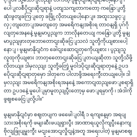
ပေါျလစီပိုငျးဆိုငျရာနဲ့ ပတျသကျတာကတော့ ကနြောျတို့
ဆုံးဖွတျခကြျတှေ ခဖြို့လိုတယျပေါ့နောျ။ အထူးသဖွင့ျ
လှှတျတောျအမတျတှေ အမရေိကနျအစိုးရ တာဝနျရှိ ပုဂ်ဂို
လျတှအေနနေဲ့ မွနျမာပွညျက ဘာလိုနတေယျ ကနြောျတို့ မွနျ
မာပွညျဖှားတှဘောတောငျးဆိုခငြျသလဲ သူတို့ကိုယျစားပေါ့
နောျ ၊ မွနျမာနိုငျငံက ခေါငျးဆောငျတှကေိုယျစား ၊ ပွညျသူ
လူထုကိုယျစား ဘာတှတေောငျးဆိုခငြျတယျဆိုတာ သူတို့သိဖို့
လိုတယျ။ ဒါမှလညျး သူတို့ခတြဲ့ မူဝါဒပိုငျးဆိုငျရာတှနေဲ့ ဥပဒ
ပေိုငျးဆိုငျရာတှမှော ဒါတှကေ ပါလာဖို့အရေးကွီးတယျပေါ့။ ဒါ
မှလညျး အမရေိကနျအစိုးရအနနေဲ့ အကောငျထညျဖောျစရာရှိ
တာ ဥပဒနေဲ့ မူပေါျမှာမူတညျပွီးတော့မှ ဖောျရမှာကို ၊ အဲဒါကို
ဖွဈစခေငြျလို့ပါ။”
မွနျမာနိုငျငံမှာ စဈတပျက ဖဖေေါျဝါရီ ၁ ရကျနေ့မှာ အရပျ
သားအစိုးရကို ဖမျးဆီးဖယျရှားပွီး အာဏာရယူလိုကျပွီးနောကျ
ဗိုလျခြုပျမှူးကွီး မငျးအောငျလှိုငျနဲ့အတူ အရေးပါတဲ့ မွနျမာစဈ