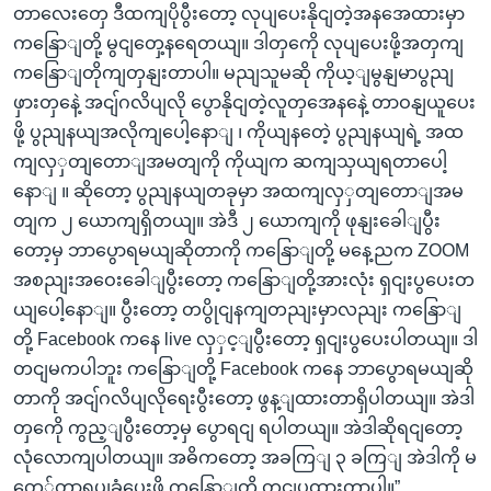
တာလေးတှေ ဒီထကျပိုပွီးတော့ လုပျပေးနိုငျတဲ့အနအေထားမှာ
ကနြောျတို့ မွငျတှေ့နရေတယျ။ ဒါတှကေို လုပျပေးဖို့အတှကျ
ကနြောျတိုကျတှနျးတာပါ။ မညျသူမဆို ကိုယ့ျမွနျမာပွညျ
ဖှားတှနေဲ့ အငျ်ဂလိပျလို ပွောနိုငျတဲ့လူတှအေနနေဲ့ တာဝနျယူပေး
ဖို့ ပွညျနယျအလိုကျပေါ့နောျ ၊ ကိုယျနတေဲ့ ပွညျနယျရဲ့ အထ
ကျလှှတျတောျအမတျကို ကိုယျက ဆကျသှယျရတာပေါ့
နောျ ။ ဆိုတော့ ပွညျနယျတခုမှာ အထကျလှှတျတောျအမ
တျက ၂ ယောကျရှိတယျ။ အဲဒီ ၂ ယောကျကို ဖုနျးခေါျပွီး
တော့မှ ဘာပွောရမယျဆိုတာကို ကနြောျတို့ မနေ့ညက ZOOM
အစညျးအဝေးခေါျပွီးတော့ ကနြောျတို့အားလုံး ရှငျးပွပေးတ
ယျပေါ့နောျ။ ပွီးတော့ တပွိုငျနကျတညျးမှာလညျး ကနြောျ
တို့ Facebook ကနေ live လှှင့ျပွီးတော့ ရှငျးပွပေးပါတယျ။ ဒါ
တငျမကပါဘူး ကနြောျတို့ Facebook ကနေ ဘာပွောရမယျဆို
တာကို အငျ်ဂလိပျလိုရေးပွီးတော့ ဖွန့ျထားတာရှိပါတယျ။ အဲဒါ
တှကေို ကွည့ျပွီးတော့မှ ပွောရငျ ရပါတယျ။ အဲဒါဆိုရငျတော့
လုံလောကျပါတယျ။ အဓိကတော့ အခကြျ ၃ ခကြျ အဲဒါကို မ
တေ်တာရပျခံပေးဖို့ ကနြောျတို့ တငျပွထားတာပါ။”