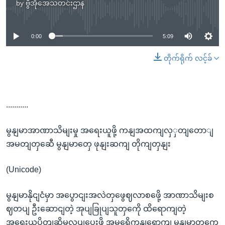
by
ဗွီအိုအေသတင်းဌာန
No media source currently available
0:00
5:09
တိုက်ရိုက် လင့်ခ်
...........
မွနျမာအာဏာသိမျးမှု အရေးယူဖို့ ကနျအထကျလှှတျတောျ
အမတျတှဆေီ မွနျမာတှေ ဖုနျးဆကျ တိုကျတှနျး
(Unicode)
မွနျမာနိုငျငံမှာ အပွောငျးအလဲတှဖွေဈလာစဖေို့ အာဏာသိမျးစ
ဈတပျ ဦးဆောငျတဲ့ အုပျခြုပျသူတှကေို ထိရောကျတဲ့
အရေးယူပိတျဆို့မှုလုပျပေးဖို့ အမရေိကနျရောကျ မွနျမာတှကေ