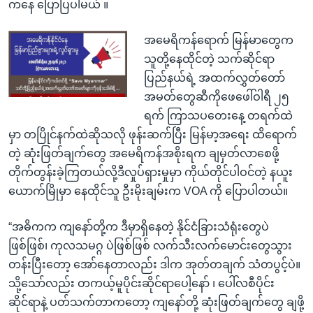
ကနေ ပြောပြပါမယ် ။
အမေရိကန်ရောက် မြန်မာတွေက
သူတို့နေထိုင်တဲ့ သက်ဆိုင်ရာ
ပြည်နယ်ရဲ့ အထက်လွှတ်တော်
အမတ်တွေဆီကိုဖေဖေါ်ဝါရီ ၂၅
ရက် ကြာသပတေးနေ့ တရက်ထဲ
မှာ တပြိုင်နက်ထဲဆိုသလို ဖုန်းဆက်ပြီး မြန်မာ့အရေး ထိရောက်
တဲ့ ဆုံးဖြတ်ချက်တွေ အမေရိကန်အစိုးရက ချမှတ်လာစေဖို့
တိုက်တွန်းခဲ့ကြတယ်လို့ဒီလှုပ်ရှားမှုမှာ ကိုယ်တိုင်ပါဝင်တဲ့ နယူး
ယောက်မြိုမှာ နေထိုင်သူ ဦးမိုးချမ်းက VOA ကို ပြောပါတယ်။
“အဓိကက ကျနော်တို့က ဒီမှာရှိနေတဲ့ နိုင်ငံခြားသံရုံးတွေပဲ
ဖြစ်ဖြစ်၊ ကုလသမဂ္ဂ ပဲဖြစ်ဖြစ် လက်သီးလက်မောင်းတွေသွား
တန်းပြီးတော့ အော်နေတာလည်း ဒါက အုတ်တချက် သံတပွင့်ပဲ။
သို့သော်လည်း တကယ့်မူပိုင်းဆိုင်ရာပေါ့နော် ၊ ပေါ်လစီပိုင်း
ဆိုင်ရာနဲ့ ပတ်သက်တာကတော့ ကျနော်တို့ ဆုံးဖြတ်ချက်တွေ ချဖို့