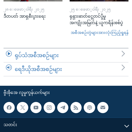
၂၈ ေဖေဖာ္၀ါရီ၊ ၂၀၂၅
၂၅ ေဖေဖာ္၀ါရီ၊ ၂၀၂၅
ဒီတပတ် အာရှစီးပွားရေး
ရုရှားဓာတ်ငွေ့တင်ပို့မှု
အကျိုးအမြတ်နဲ့ ယူကရိန်းစစ်ပွဲ
အစီအစဉ်တွဲများအားလုံးကြည့်ရှုရန်
ရုပ်သံအစီအစဉ်များ
ရေဒီယိုအစီအစဉ်များ
ဗွီအိုအေ လူမှုကွန်ယက်များ
သတင်း