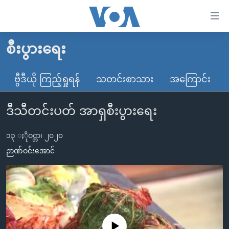
သုံး
ရ
လွယ်ကူ
စီးပွားရေး
မူလစာမျက်နှာ
စေ
မြန်မာ
ဗွီဒီယို ကြည့်ရှုရန်
သတင်းစာသား
အကြောင်း
သည့်
ကမ္ဘာ့သတင်းများ
Link
ဒီသီတင်းပတ် အာရှစီးပွားရေး
ဗွီဒီယို
နိုင်ငံတကာ
များ
သတင်းလွတ်လပ်ခွင့်
အမေရိကန်
ပင်မ
၁၃ ႏိုဝင္ဘာ၊ ၂၀၂၀
ရပ်ဝန်းတခု လမ်းတခု အလွန်
တရုတ်
အကြောင်းအရာ
ဉာဏ်ဝင်းအောင်
သို့
အင်္ဂလိပ်စာလေ့လာမယ်
အစ္စရေး-ပါလက်စတိုင်း
ကျော်
အပတ်စဉ်ကဏ္ဍများ
အမေရိကန်သုံးအီဒီယံ
ကြည့်
ရေဒီယိုနှင့်ရုပ်သံ အချက်အလက်များ
မကြေးမုံရဲ့ အင်္ဂလိပ်စာ
ရေဒီယို
ရန်
ပင်မ
ရေဒီယို/တီဗွီအစီအစဉ်
ရုပ်ရှင်ထဲက အင်္ဂလိပ်စာ
တီဗွီ
No media source currently available