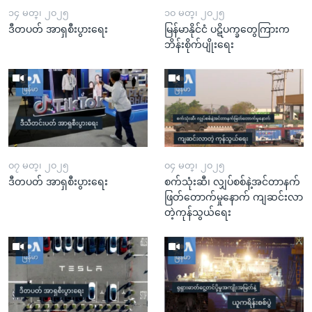
၁၄ မတ္၊ ၂၀၂၅
၁၀ မတ္၊ ၂၀၂၅
ဒီတပတ် အာရှစီးပွားရေး
မြန်မာနိုင်ငံ ပဋိပက္ခတွေကြားက
ဘိန်းစိုက်ပျိုးရေး
၀၇ မတ္၊ ၂၀၂၅
၀၄ မတ္၊ ၂၀၂၅
ဒီတပတ် အာရှစီးပွားရေး
စက်သုံးဆီ၊ လျှပ်စစ်နဲ့အင်တာနက်
ဖြတ်တောက်မှုနောက် ကျဆင်းလာ
တဲ့ကုန်သွယ်ရေး​​​​​​​