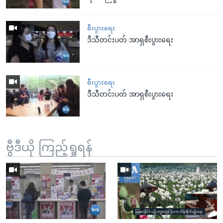
စီးပွားရေး
ဒီသီတင်းပတ် အာရှစီးပွားရေး
စီးပွားရေး
ဒီသီတင်းပတ် အာရှစီးပွားရေး
ဗွီဒီယို ကြည့်ရှုရန်