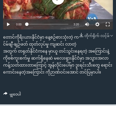
အ
သုတပဒေသာ အင်္ဂလိပ်စာ
ညွန်း
Learning English
စာမျက်နှာ
သို့
ဗွီအိုအေ လူမှုကွန်ယက်များ
0:00
3:20
ကျော်
တိုက်ရိုက် လင့်ခ်
ကြည့်
တောင်ကိုရိးယားနိုင်ငံမှာ နေ့စဉ်စားသုံးတဲ့ က
ရန်
င်မ်ချီ-ချဉ်ဖတ် ထုတ်လုပ်မှု ကျဆင်း လာတဲ့
ဘာသာစကားများ
ရှာဖွေ
အတွက် တရုတ်နိုင်ငံကနေ မှာယူ တင်သွင်းနေရတဲ့ အကြောင်းနဲ့
ရန်
ကိုဗစ်ကူးစက်မှု ဆက်ရှိနေဆဲ မလေးရှားနိုင်ငံမှာ အသွားအလာ
နေရာ
ကန့်သတ်ထားတာကြောင့် အွန်လိုင်းပေါ်မှာ ဒူးရင်းသီးတွေ ရောင်း
သို့
ကောင်းနေတဲ့အကြောင်း ကိုဉာဏ်ဝင်းအောင် တင်ပြမှာပါ။
ကျော်
ရန်
မျှဝေပါ