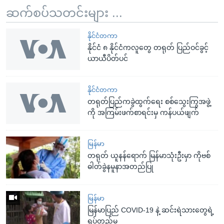
ဆက်စပ်သတင်းများ ...
နိုင်ငံတကာ
နိုင်ငံ ၈ နိုင်ငံကလူတွေ တရုတ် ပြည်ဝင်ခွင့်
ယာယီပိတ်ပင်
နိုင်ငံတကာ
တရုတ်ပြည်ကခွဲထွက်ရေး စစ်သွေးကြွအဖွဲ့
ကို အကြမ်းဖက်စာရင်းမှ ကန်ပယ်ဖျက်
မြန်မာ
တရုတ် ယူနန်ရောက် မြန်မာသုံးဦးမှာ ကိုဗစ်
ဓါတ်ခွဲနမူနာအတည်ပြု
မြန်မာ
မြန်မာပြည် COVID-19 နဲ့ ဆင်းရဲသားတွေရဲ့
ရပ်တည်မှု