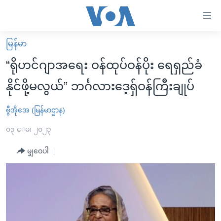
သုံး
ရ
လွယ်ကူ
မြန်မာ
မူလစာမျက်နှာ
စေ
“ရိုဟင်ဂျာအရေး ဝန်ထုပ်ဝန်ပိုး ရေရှည်ခံ
မြန်မာ
သည့်
နိုင်ဖို့မလွယ်” ဘင်္ဂလားဒေ့ရ်ှဝန်ကြီးချုပ်
ကမ္ဘာ့သတင်းများ
Link
ဗွီဒီယို
နိုင်ငံတကာ
ဗွီအိုအေ (မြန်မာဌာန)
များ
သတင်းလွတ်လပ်ခွင့်
အမေရိကန်
၀၃ ေမ၊ ၂၀၂၃
ပင်မ
ရပ်ဝန်းတခု လမ်းတခု အလွန်
တရုတ်
အကြောင်းအရာ
မျှဝေပါ
သို့
အင်္ဂလိပ်စာလေ့လာမယ်
အစ္စရေး-ပါလက်စတိုင်း
ကျော်
အပတ်စဉ်ကဏ္ဍများ
အမေရိကန်သုံးအီဒီယံ
ကြည့်
ရေဒီယိုနှင့်ရုပ်သံ အချက်အလက်များ
မကြေးမုံရဲ့ အင်္ဂလိပ်စာ
ရေဒီယို
ရန်
ပင်မ
ရေဒီယို/တီဗွီအစီအစဉ်
ရုပ်ရှင်ထဲက အင်္ဂလိပ်စာ
တီဗွီ