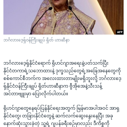
အ
သုတပဒေသာ အင်္ဂလိပ်စာ
ညွန်း
Learning English
စာမျက်နှာ
သို့
ဗွီအိုအေ လူမှုကွန်ယက်များ
ကျော်
ကြည့်
ဘင်္ဂလားဒေ့ရှ်ဝန်ကြီးချုပ် ရှိတ် ဟာဆီနာ
ရန်
ဘာသာစကားများ
ရှာဖွေ
ရန်
ဘင်္ဂလားဒေ့ရှ်နိုင်ငံရောက် ရိုဟင်ဂျာအရေးနဲ့ပတ်သက်ပြီး
နေရာ
နိုင်ငံတကာရဲ့သဘောထားနဲ့ ဒုက္ခသည်တွေရဲ့အခြေအနေတွေကို
သို့
စစ်ကောင်စီဘက်က အလေးထားတာမျိုးမရှိဘူးလို့ ဘင်္ဂလားဒေ့
ကျော်
ရှ်နိုင်ငံဝန်ကြီးချုပ် ရှိတ်ဟာဆီနာက ဗွီအိုအေနဲ့သီးသန့်
ရန်
အင်တာဗျူးမှာ ပြောလိုက်ပါတယ်။
ရိုဟင်ဂျာတွေနေရပ်ပြန်နိုင်ရေးအတွက် မြန်မာအပါအဝင် အာရှ
နိုင်ငံတွေ၊ တခြားနိုင်ငံတွေနဲ့ ဆက်လက်ဆွေးနွေးနေပြီး အခု
နောက်ဆုံးသွားခဲ့တဲ့ သူ့ရဲ့ ဂျပန်ခရီးစဉ်မှာလည်း ဒီကိစ္စကို