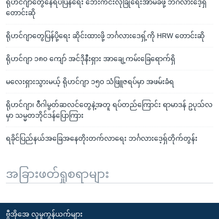
ရိုဟင်ဂျာတွေနေရပ်ပြန်ရေး ဘေးကင်းလုံခြုံရေးအာမခံဖို့ ဘင်္ဂလားဒေ့ရှ်
တောင်းဆို
ရိုဟင်ဂျာတွေပြန်ပို့ရေး ဆိုင်းထားဖို့ ဘင်္ဂလားဒေရှ့်ကို HRW တောင်းဆို
ရိုဟင်ဂျာ ၁၈၀ ကျော် အင်ဒိုနီးရှား အာချေ့ကမ်းခြေရောက်ရှိ
မလေးရှားသွားမယ့် ရိုဟင်ဂျာ ၁၅၀ သံဖြူဇရပ်မှာ အဖမ်းခံရ
ရိုဟင်ဂျာ၊ ဝီဂါမွတ်ဆလင်တွေနဲ့အတူ ရပ်တည်ကြောင်း ရာမာဒန် ဥပုသ်လ
မှာ သမ္မတဘိုင်ဒန်ပြောကြား
ရခိုင်ပြည်နယ်အခြေအနေတိုးတက်လာရေး ဘင်္ဂလားဒေ့ရ်ှတိုက်တွန်း
အခြားဖတ်ရှုစရာများ
ဗွီအိုအေ လူမှုကွန်ယက်များ