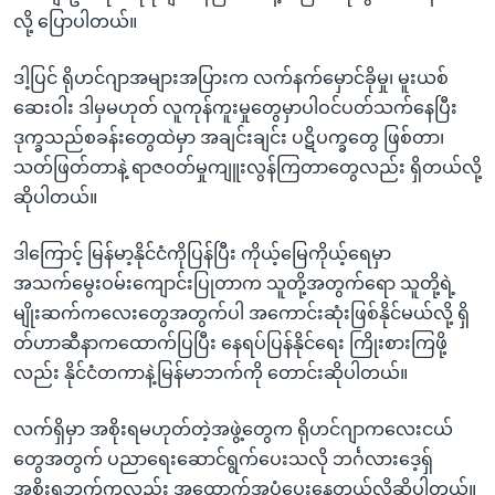
လို့ ပြောပါတယ်။
ဒါ့ပြင် ရိုဟင်ဂျာအများအပြားက လက်နက်မှောင်ခိုမှု၊ မူးယစ်
ဆေးဝါး ဒါမှမဟုတ် လူကုန်ကူးမှုတွေမှာပါဝင်ပတ်သက်နေပြီး
ဒုက္ခသည်စခန်းတွေထဲမှာ အချင်းချင်း ပဋိပက္ခတွေ ဖြစ်တာ၊
သတ်ဖြတ်တာနဲ့ ရာဇဝတ်မှုကျူးလွန်ကြတာတွေလည်း ရှိတယ်လို့
ဆိုပါတယ်။
ဒါကြောင့် မြန်မာ့နိုင်ငံကိုပြန်ပြီး ကိုယ့်မြေကိုယ့်ရေမှာ
အသက်မွေးဝမ်းကျောင်းပြုတာက သူတို့အတွက်ရော သူတို့ရဲ့
မျိုးဆက်ကလေးတွေအတွက်ပါ အကောင်းဆုံးဖြစ်နိုင်မယ်လို့ ရှိ
တ်ဟာဆီနာကထောက်ပြပြီး နေရပ်ပြန်နိုင်ရေး ကြိုးစားကြဖို့
လည်း နိုင်ငံတကာနဲ့မြန်မာဘက်ကို တောင်းဆိုပါတယ်။
လက်ရှိမှာ အစိုးရမဟုတ်တဲ့အဖွဲ့တွေက ရိုဟင်ဂျာကလေးငယ်
တွေအတွက် ပညာ‌ရေးဆောင်ရွက်ပေးသလို ဘင်္ဂလားဒေ့ရှ်
အစိုးရဘက်ကလည်း အထောက်အပံ့ပေးနေတယ်လို့ဆိုပါတယ်။