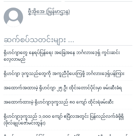
ဗွီအိုအေ (မြန်မာဌာန)
ဆက်စပ်သတင်းများ ...
ရိုဟင်ဂျာတွေ နေရပ်ပြန်ရေး အခြေအနေ ဘင်္ဂလားဒေ့ရှ် ကွင်းဆင်း
လေ့လာမည်
ရိုဟင်ဂျာ ဒုက္ခသည်တွေကို အကူညီပိုပေးကြဖို့ ဘင်္ဂလားဒေ့ရှ်ပန်ကြား
အထောက်အထားမဲ့ ရိုဟင်ဂျာ ၂၅ ဦး ထိုင်းတောင်ပိုင်းမှာ ဖမ်းဆီးခံရ
အထောက်ထားမဲ့ ရိုဟင်ဂျာဒုက္ခသည် ၈၀ ကျော် ထိုင်းရဲဖမ်းဆီး
ရိုဟင်ဂျာဒုက္ခသည် ၁,၀၀၀ ကျော် ဧပြီလအတွင်း ပြန်လည်လက်ခံဖို့ရှိ
(ဗိုလ်ချုပ်ဇော်မင်းထွန်း)