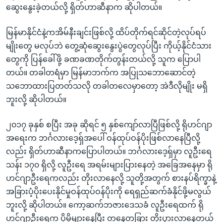
ဆွေးနွေးခဲ့တယ်လို့ ရှိတ်ဟာဆီနာက ဆိုပါတယ်။
မြန်မာနိုင်ငံနဲ့ကအိမ်နီးချင်းဖြစ်လို့ ထိပ်တိုက်ရင်ဆိုင်တဲ့လုပ်ရပ်
မျိုးတွေ မလုပ်ဘဲ တွေ့ဆုံဆွေးနွေးပွဲတွေလုပ်ပြီး ကိုယ့်နိုင်ငံသား
တွေကို ပြန်ခေါ်ဖို့ ခဏခဏတိုက်တွန်းတယ်လို့ သူက ပြောပါ
တယ်။ တခါတရံမှာ မြန်မာဘက်က အပြုသဘောဆောင်တဲ့
သဘောထားပြတတ်သလို တခါတလေမှာတော့ အဲဒီလိုမျိုး မရှိ
ဘူးလို့ ဆိုပါတယ်။
၂၀၁၇ ခုနှစ် စပြီး အခု ဆိုရင် ၅ နှစ်ကျော်လာပြီဖြစ်လို့ ရိုဟင်ဂျာ
အရေးက ဘင်္ဂလားဒေ့ရှ်အပေါ် ဝန်ထုပ်ဝန်ပိုးဖြစ်‌လာနေပြီလို့
လည်း ရှိတ်ဟာဆီနာကပြောပါတယ်။ ဘင်္ဂလားဒေ့ရှ်မှာ လူဦးရေ
သန်း ၁၇၀ ရှိလို့ လူဦးရေ အရမ်းများပြားနေတဲ့ အခြေအနေမှာ ရို
ဟင်ဂျာဦးရေကလည်း တိုးလာနေလို့ သူတို့အတွက် စားနပ်ရိက္ခာနဲ့
အခြားပံ့ပိုးပေးနိုင်မှုဝန်ထုပ်ဝန်ပိုးကို ရေရှည်ဆက်ခံနိုင်ဖို့မလွယ်
ဘူးလို့ ဆိုပါတယ်။ ကော့ဆက်ဘဇားဒေသခံ လူဦးရေထက် ရို
ဟင်ဂျာဦးရေက ပိုမိုများနေပြီး တနေ့တခြား တိုးပွားလာနေတယ်