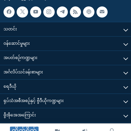
သတင်း
၀န်ဆောင်မှုများ
အပတ်စဉ်ကဏ္ဍများ
အင်္ဂလိပ်သင်ခန်းစာများ
ရေဒီယို
ရုပ်သံအစီအစဉ်နှင့် ဗွီဒီယိုကဏ္ဍများ
ဗွီအိုအေအကြောင်း
ဗွီအိုအေ မိုဘိုင်းလ်အက်ပ်များ ဒေါင်းလုတ်ယူရန်
တိုက်ရိုက်