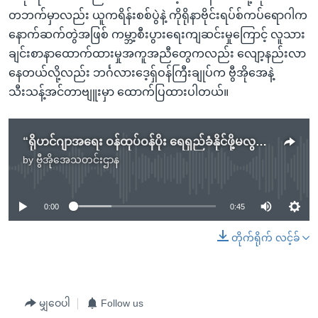
တဘက်မှာလည်း ယူကရိန်းစစ်ပွဲနဲ့ ကိုရိုနာဗိုင်းရပ်စ်ကပ်ရောဂါက
နောက်ဆက်တွဲအဖြစ် ကမ္ဘာ့စီးပွားရေးကျဆင်းမှုကြောင့် လူသား
ချင်းစာနာထောက်ထားမှုအကူအညီတွေကလည်း လျော့နည်းလာ
နေတယ်လို့လည်း ဘင်္ဂလားဒေ့ရှ်ဝန်ကြီးချုပ်က ဗွီအိုအေနဲ့
သီးသန့်အင်တာဗျူးမှာ ထောက်ပြထားပါတယ်။
“ရိုဟင်ဂျာအရေး ဝန်ထုပ်ဝန်ပိုး ရေရှည်ခံနိုင်ဖို့မလွယ်” ဘင်္ဂလားဒေ့ရ်ှဝန်ကြီးချုပ်
by
ဗွီအိုအေသတင်းဌာန
No media source currently available
0:00
0:45
တိုက်ရိုက် လင့်ခ်
မျှဝေပါ
Follow us