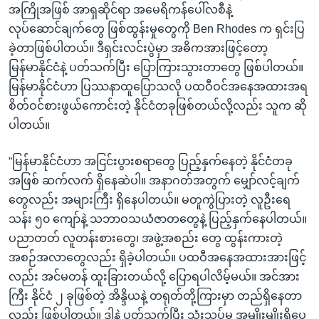
အကြိုအဖြစ် အာရှဆိုင်ရာ အမေရိကန်ပေါ်လစီနဲ့
လုပ်ဆောင်ချက်တွေ ဖြစ်ထွန်းမှုတွေကို Ben Rhodes က ရှင်းပြ
ခဲ့တာဖြစ်ပါတယ်။ ဒီရှင်းလင်းပွဲမှာ အဓိကအားဖြင့်တော့
မြန်မာနိုင်ငံနဲ့ ပတ်သက်ပြီး ပြောကြားသွားတာတွေ ဖြစ်ပါတယ်။
မြန်မာနိုင်ငံဟာ ပြဿနာထူပြောသလို ပထဝီဝင်အနေအထားအရ
စိတ်ဝင်စားဖွယ်ကောင်းတဲ့ နိုင်ငံတခုဖြစ်တယ်လို့လည်း သူက ဆို
ပါတယ်။
“မြန်မာနိုင်ငံဟာ အငြင်းပွားစရာတွေ ပြည့်နှက်နေတဲ့ နိုင်ငံတခု
အဖြစ် ဆက်လက် ရှိနေဆဲပါ။ အနာဂတ်အတွက် မျှော်လင့်ချက်
တွေလည်း အများကြီး ရှိနေပါတယ်။ မတူကွဲပြားတဲ့ လူဦးရေ
သန်း ၅၀ ကျော်နဲ့ သဘာဝသယံဇာတတွေနဲ့ ပြည့်နှက်နေပါတယ်။
ပညာတတ် လူတန်းစားတွေ၊ အဖွဲ့အစည်း တွေ ထွန်းကားတဲ့
အစဉ်အလာတွေလည်း ရှိခဲ့ပါတယ်။ ပထဝီအနေအထားအားဖြင့်
လည်း အင်မတန် ထူးခြားတယ်လို့ ပြောရပါလိမ့်မယ်။ အင်အား
ကြီး နိုင်ငံ ၂ ခုဖြစ်တဲ့ အိန္ဒိယနဲ့ တရုတ်တို့ကြားမှာ တည်ရှိနေတာ
လည်း ဖြစ်ပါတယ်။ ဒါနဲ့ ပတ်သက်ပြီး သုံးသပ်မှု အမျိုးမျိုးရှိပေ