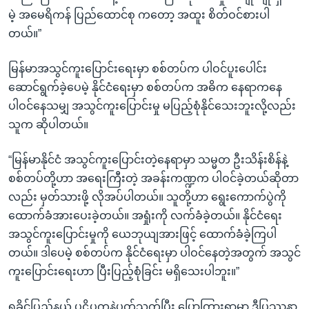
မဲ့ အမေရိကန် ပြည်ထောင်စု ကတော့ အထူး စိတ်ဝင်စားပါ
တယ်။”
မြန်မာအသွင်ကူးပြောင်းရေးမှာ စစ်တပ်က ပါဝင်ပူးပေါင်း
ဆောင်ရွက်ခဲ့ပေမဲ့ နိုင်ငံရေးမှာ စစ်တပ်က အဓိက နေရာကနေ
ပါဝင်နေသမျှ အသွင်ကူးပြောင်းမှု မပြည့်စုံနိုင်သေးဘူးလို့လည်း
သူက ဆိုပါတယ်။
“မြန်မာနိုင်ငံ အသွင်ကူးပြောင်းတဲ့နေရာမှာ သမ္မတ ဦးသိန်းစိန်နဲ့
စစ်တပ်တို့ဟာ အရေးကြီးတဲ့ အခန်းကဏ္ဍက ပါဝင်ခဲ့တယ်ဆိုတာ
လည်း မှတ်သားဖို့ လိုအပ်ပါတယ်။ သူတို့ဟာ ရွေးကောက်ပွဲကို
ထောက်ခံအားပေးခဲ့တယ်။ အရှုံးကို လက်ခံခဲ့တယ်။ နိုင်ငံရေး
အသွင်ကူးပြောင်းမှုကို ယေဘုယျအားဖြင့် ထောက်ခံခဲ့ကြပါ
တယ်။ ဒါပေမဲ့ စစ်တပ်က နိုင်ငံရေးမှာ ပါဝင်နေတဲ့အတွက် အသွင်
ကူးပြောင်းရေးဟာ ပြီးပြည့်စုံခြင်း မရှိသေးပါဘူး။”
ရခိုင်ပြည်နယ် ပဋိပက္ခနဲ့ပတ်သက်ပြီး ပြောကြားရာမှာ ဒီပြဿနာ