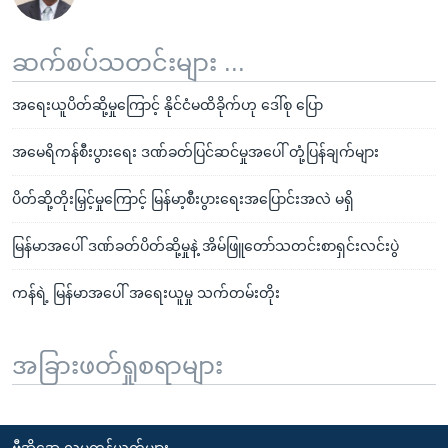
ဆက်စပ်သတင်းများ ...
အရေးယူပိတ်ဆို့မှုကြောင့် နိုင်ငံမထိခိုက်ဟု ဒေါ်စု ပြော
အမေရိကန်စီးပွားရေး ဒဏ်ခတ်ပြင်ဆင်မှုအပေါ် တုံ့ပြန်ချက်များ
ပိတ်ဆို့တိုးမြှင့်မှုကြောင့် မြန်မာ့စီးပွားရေးအပြောင်းအလဲ မရှိ
မြန်မာအပေါ် ဒဏ်ခတ်ပိတ်ဆို့မှုနဲ့ အိမ်ဖြူတော်သတင်းစာရှင်းလင်းပွဲ
ကန်ရဲ့ မြန်မာအပေါ် အရေးယူမှု သက်တမ်းတိုး
အခြားဖတ်ရှုစရာများ
ဗွီအိုအေ လူမှုကွန်ယက်များ