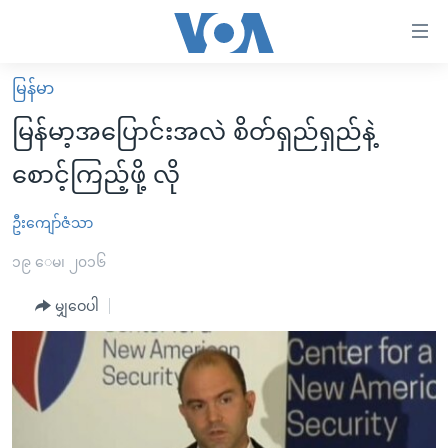
သုံး
ရ
လွယ်ကူ
မြန်မာ
မူလစာမျက်နှာ
စေ
မြန်မာ့အပြောင်းအလဲ စိတ်ရှည်ရှည်နဲ့
မြန်မာ
သည့်
စောင့်ကြည့်ဖို့ လို
ကမ္ဘာ့သတင်းများ
Link
ဗွီဒီယို
နိုင်ငံတကာ
ဦးကျော်ဇံသာ
များ
သတင်းလွတ်လပ်ခွင့်
အမေရိကန်
၁၉ ေမ၊ ၂၀၁၆
ပင်မ
ရပ်ဝန်းတခု လမ်းတခု အလွန်
တရုတ်
အကြောင်းအရာ
မျှဝေပါ
သို့
အင်္ဂလိပ်စာလေ့လာမယ်
အစ္စရေး-ပါလက်စတိုင်း
ကျော်
အပတ်စဉ်ကဏ္ဍများ
အမေရိကန်သုံးအီဒီယံ
ကြည့်
ရေဒီယိုနှင့်ရုပ်သံ အချက်အလက်များ
မကြေးမုံရဲ့ အင်္ဂလိပ်စာ
ရေဒီယို
ရန်
ပင်မ
ရေဒီယို/တီဗွီအစီအစဉ်
ရုပ်ရှင်ထဲက အင်္ဂလိပ်စာ
တီဗွီ