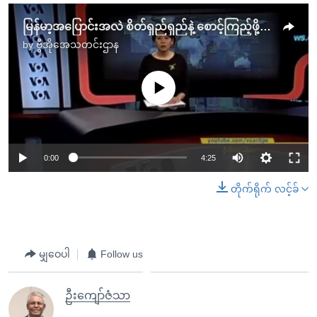
မြန်မာ့အပြောင်းအလဲ စိတ်ရှည်ရှည်နဲ့ စောင့်ကြည့်ဖို့ လို
by
ဗွီအိုအေသတင်းဌာန
No media source currently available
0:00
4:25
တိုက်ရိုက် လင့်ခ်
မျှဝေပါ
Follow us
ဦးကျော်ဇံသာ