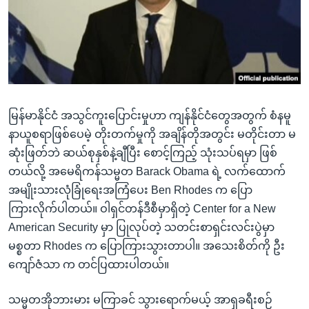
အ
သုတပဒေသာ အင်္ဂလိပ်စာ
ညွန်း
Learning English
စာမျက်နှာ
သို့
ဗွီအိုအေ လူမှုကွန်ယက်များ
ကျော်
ကြည့်
မြန်မာနိုင်ငံ အသွင်ကူးပြောင်းမှုဟာ ကျန်နိုင်ငံတွေအတွက် စံနမူ
ရန်
ဘာသာစကားများ
နာယူစရာဖြစ်ပေမဲ့ တိုးတက်မှုကို အချိန်တိုအတွင်း မတိုင်းတာ မ
ရှာဖွေ
ဆုံးဖြတ်ဘဲ ဆယ်စုနှစ်နဲ့ချီပြီး စောင့်ကြည့် သုံးသပ်ရမှာ ဖြစ်
ရန်
တယ်လို့ အမေရိကန်သမ္မတ Barack Obama ရဲ့ လက်ထောက်
နေရာ
အမျိုးသားလုံခြုံရေးအကြံပေး Ben Rhodes က ပြော
သို့
ကြားလိုက်ပါတယ်။ ဝါရှင်တန်ဒီစီမှာရှိတဲ့ Center for a New
ကျော်
American Security မှာ ပြုလုပ်တဲ့ သတင်းစာရှင်းလင်းပွဲမှာ
ရန်
မစ္စတာ Rhodes က ပြောကြားသွားတာပါ။ အသေးစိတ်ကို ဦး
ကျော်ဇံသာ က တင်ပြထားပါတယ်။
သမ္မတအိုဘားမား မကြာခင် သွားရောက်မယ့် အာရှခရီးစဉ်