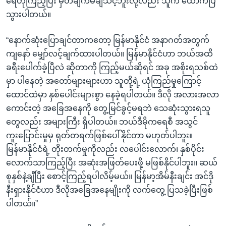
ရေတိုကြည့်ပြီး မှတ်ချက်မချသင့်ဘူးလို့လည်း သူက ထောက်ပြ
သွားပါတယ်။
“နောက်ဆုံးပြောချင်တာကတော့ မြန်မာနိုင်ငံ အနာဂတ်အတွက်
ကျနော် မျှော်လင့်ချက်ထားပါတယ်။ မြန်မာနိုင်ငံဟာ ဘယ်အထိ
ခရီးပေါက်ခဲ့ပြီလဲ ဆိုတာကို ကြည့်မယ်ဆိုရင် အခု အစိုးရသစ်ထဲ
မှာ ပါနေတဲ့ အတော်များများဟာ သူတို့ရဲ့ ယုံကြည်မှုကြောင့်
ထောင်ထဲမှာ နှစ်ပေါင်းများစွာ နေခဲ့ရပါတယ်။ ဒီလို အလားအလာ
ကောင်းတဲ့ အခြေအနေကို တွေ့မြင်ခွင့်မရဘဲ သေဆုံးသွားရသူ
တွေလည်း အများကြီး ရှိပါတယ်။ ဘယ်ဒီမိုကရေစီ အသွင်
ကူးပြောင်းမှုမှ ရုတ်တရက်ဖြစ်ပေါ်နိုင်တာ မဟုတ်ပါဘူး။
မြန်မာနိုင်ငံရဲ့ တိုးတက်မှုကိုလည်း လပေါင်းလောက်၊ နှစ်ပိုင်း
လောက်သာကြည့်ပြီး အဆုံးအဖြတ်ပေးဖို့ မဖြစ်နိုင်ပါဘူး။ ဆယ်
စုနှစ်နဲ့ချီပြီး စောင့်ကြည့်ရပါလိမ့်မယ်။ မြန်မာ့အိမ်နီးချင်း အင်ဒို
နီးရှားနိုင်ငံဟာ ဒီလိုအခြေအနေမျိုးကို လက်တွေ့ ပြသခဲ့ပြီးဖြစ်
ပါတယ်။”