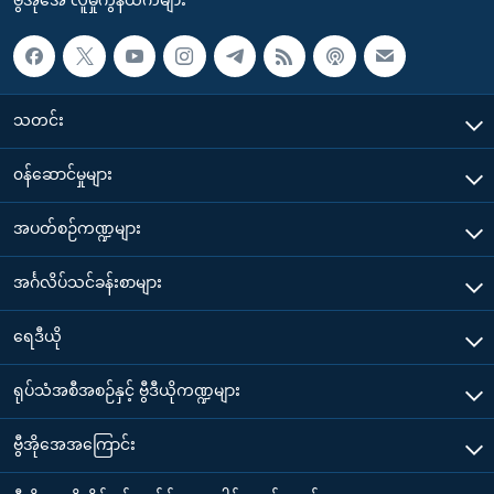
သတင်း
၀န်ဆောင်မှုများ
အပတ်စဉ်ကဏ္ဍများ
အင်္ဂလိပ်သင်ခန်းစာများ
ရေဒီယို
ရုပ်သံအစီအစဉ်နှင့် ဗွီဒီယိုကဏ္ဍများ
ဗွီအိုအေအကြောင်း