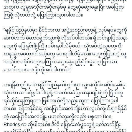
အတွက် လူမှုအသိုင်းအဝိုင်းနှစ်ခု တွေ့ဆုံဆွေးနွေးပြီး အဖြေရှာ
ကြဖို့ လိုတယ်လို့ ပြောကြားသွားပါတယ်။
“ရခိုင်ပြည်နယ်မှာ နိုင်ငံတကာ အဖွဲ့အစည်းတွေရဲ့ လုပ်ရပ်တွေကို
ဆက်လက် ဆောင်ရွက်သွားဖို့ လိုအပ်ပါတယ်။ ရိုဟင်ဂျာပြဿနာ
တွေကို ဖြေရှင်းဖို့ ကြိုးပမ်းရပါလိမ့်မယ်။ လိုအပ်တဲ့လူတွေကို
စာနာမှု အထောက်အပံ့တွေ ပေးရပါလိမ့်မယ်။ မတူကွဲပြားတဲ့ လူ့
အသိုင်းအဝိုင်းတွေအကြား ဆွေးနွေး ညှိနှိုင်းမှုတွေ ဖြစ်လာ
အောင် အားပေးဖို့ လိုအပ်ပါတယ်။”
တချိန်တည်းမှာပဲ ရခိုင်ပြည်နယ်တွင်းမှာ လူ့အသိုင်းအဝိုင်း နှစ်ခု
လုံးဟာ ဆင်းရဲနွမ်းပါးမှုနဲ့ အခက်အခဲပြဿနာမျိုးစုံကို ပြိုင်တူ
ရင်ဆိုင်နေကြရတာ ဖြစ်တယ်လို့လည်း သူက ပြောကြားခဲ့ပါ
တယ်။ မြန်မာနိုင်ငံရဲ့ အပြောင်းအလဲမျိုးဟာ လွယ်လွယ်နဲ့ ရရှိနိုင်
တဲ့ အပြောင်းအလဲမျိုး မဟုတ်ဘူးလို့လည်း မစ္စတာ Ben
Rhodes က ဆိုပါတယ်။ ဒီလို ပြောင်းလဲမှုတွေနဲ့ ပတ်သက်ပြီး