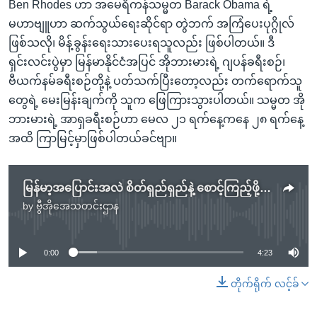
Ben Rhodes ဟာ အမေရိကန်သမ္မတ Barack Obama ရဲ့
မဟာဗျူဟာ ဆက်သွယ်ရေးဆိုင်ရာ တွဲဘက် အကြံပေးပုဂ္ဂိုလ်
ဖြစ်သလို၊ မိန့်ခွန်းရေးသားပေးရသူလည်း ဖြစ်ပါတယ်။ ဒီ
ရှင်းလင်းပွဲမှာ မြန်မာနိုင်ငံအပြင် အိုဘားမားရဲ့ ဂျပန်ခရီးစဉ်၊
ဗီယက်နမ်ခရီးစဉ်တို့နဲ့ ပတ်သက်ပြီးတော့လည်း တက်ရောက်သူ
တွေရဲ့ မေးမြန်းချက်ကို သူက ဖြေကြားသွားပါတယ်။ သမ္မတ အို
ဘားမားရဲ့ အာရှခရီးစဉ်ဟာ မေလ ၂၁ ရက်နေ့ကနေ ၂၈ ရက်နေ့
အထိ ကြာမြင့်မှာဖြစ်ပါတယ်ခင်ဗျာ။
မြန်မာ့အပြောင်းအလဲ စိတ်ရှည်ရှည်နဲ့ စောင့်ကြည့်ဖို့ လို
by
ဗွီအိုအေသတင်းဌာန
No media source currently available
0:00
4:23
တိုက်ရိုက် လင့်ခ်