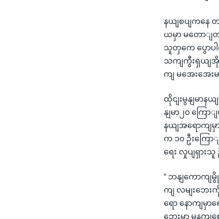
နယျစပျကနေ တရာ
ယမှာ မတောျတဆ 
သူတှကေ ပွောပ
သကျကွီးရှယျအို
ကျ မအေးအေးမာ
ထိုငျးမွနျမာနယ
နျမာ၂၀ ကြောျ
နယျအရောကျမှာ 
က ၁၀ ဦးကြောျ 
ရေး လှုပျရှားသူ
“ ဘနျကောကျမွိ
ကျ လမျးဘေးကို
ရော နောကျမှာရ
ဘေးမှာ မနကျစော