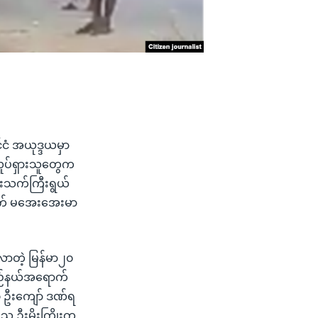
ငံ အယုဒ္ဒယမှာ
ုပ်ရှားသူတွေက
းသက်ကြီးရွယ်
ထောက် မအေးအေးမာ
လာတဲ့ မြန်မာ၂၀
ြည်နယ်အရောက်
၀ ဦးကျော် ဒဏ်ရ
သူ ဦးမိုးကြိုးက