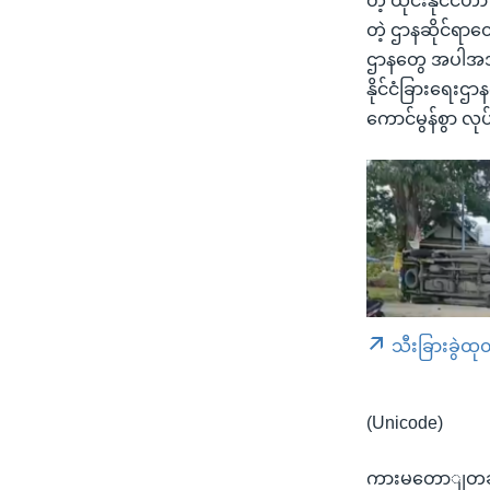
တဲ့ ထိုင်းနိုင်င
တဲ့ ဌာနဆိုင်ရာ
ဌာနတွေ အပါအအဝင
နိုင်ငံခြားရေးဌ
ကောင်မွန်စွာ လု
သီးခြားခွဲထု
(Unicode)
ကားမတောျတဆမှု