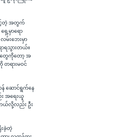
့်တဲ့ အတွက်
ရှေ့မှာရော
 လမ်းဘေးမှာ
ဏ်ရာရသွားတယ်။
ု့တွေကိုတော့ အ
ဲကို တရားမဝင်
်ထန် ဆောင်ရွက်နေ
လည်း အရေးယူ
့တယ်လို့လည်း ဦး
ခဲ့တဲ့
ံးတာ၊ လူကုန်ကူး