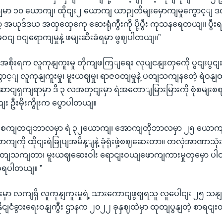
ျမာ ၁၀ ယောကျ၊ ထိုငျး၂ ယောကျ ယာဉျတိမျးမှောကျမှုကွောင့
့ အယုဒ်ဒယ အထှထှေကေု ဆေးရုံကွီးကို ပို့ပွီး ကုသနရေတယျ။ ပွီးရငျ
မဝငျ ဝငျရောကျမှုနဲ့ ဖမျးဆီးခံရမှာ ဖွဈပါတယျ။”
ျးအစိုးရက လူကုနျကူးမှု တိုကျဖကြျရေး လုပျငနျးတှကေို ပွငျးပ
င့ျ လူကုနျကူးမှု၊ မူးယဈမှု၊ ရာဇဝတျမှုနဲ့ ပတျသကျနတေဲ့ ရဲဝန
ငျရှကျရာမှာ ဒီ ၃ လအတှငျးမှာ ရဲအတောျမြားမြားကို စုံစမျးစ
ျး ဦးမိုးကွိုးက ပွောပါတယျ။
က စကျတငျဘာလမှာ ရဲ ၃၂ယောကျ၊ အောကျတိုဘာလမှာ ၂၅ ယောကျ၊ ပွီး
ျကို ထိုငျးရဲခြုပျအမိန့ျနဲ့ ခုံရုံးဖှဲ့စဈဆေးတာ။ တလှဲအာဏာသုံ
ငျပတျသကျတာ၊ မူးယဈဆေးဝါး ရောငျးဝယျဖောကျကားမှုတှမှော ပ
ံရပါတယျ။ ”
ာ လကျရှိ လူကုနျကူးမှုရဲ့ သားကောငျဖွဈရသူ လူပေါငျး ၂၅ သနျး 
ိုငျငံခွားရေးဝနျကွီး ဌာနက ၂၀၂၂ ခုနှဈထဲမှာ ထုတျပွနျတဲ့ စာရငျးထ