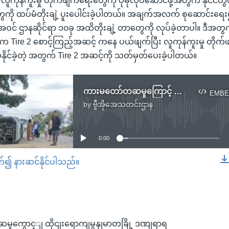
ံဟာ လူကုန်ကူးမှု တိုက်ဖျက်ရေးတွေကို ပိုမိုလုပ်ဆောင်ဖို့အတွက် နိုင်င
တွေကို ထပ်မံတိုးချဲ့ ပူးပေါင်းခဲ့ပါတယ်။ အချက်အလက် စုဆောင်းရ
် ဌာနဆိုင်ရာ ၁၀ခု အထိတိုးချဲ့ တာတွေကို လုပ်ခဲ့တာပါ။ ဒီအတ
ာနက Tire 2 စောင့်ကြည့်အဆင့် ကနေ ပယ်ဖျက်ပြီး လူကုန်ကူးမှု တိုက်
ပ်နိုင်ခဲ့တဲ့ အတွက် Tire 2 အဆင့်ကို သတ်မှတ်ပေးခဲ့ပါတယ်။
ကားမတော်တဆမှုကြောင့် ထိုင်းရောက်မြန်မာတချို့ ဒဏ်ရာရ
EMBE
by
ဗွီအိုအေသတင်းဌာန
No media source currently available
0:00
တ်၍ နားဆင်နိုင်ပါသည်။
EMBED
ကွောင့ျ ထိုငျးရောကျမွနျမာတခြို့ ဒဏျရာရ