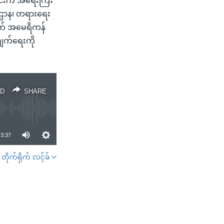
ံတွင်းက အရေးကြီး
ေးဌာန၊ တရားရေး
ွက် အမေရိကန်
ဖျက်ရေးကို
D
SHARE
3:37
တိုက်ရိုက် လင့်ခ်
SHARE