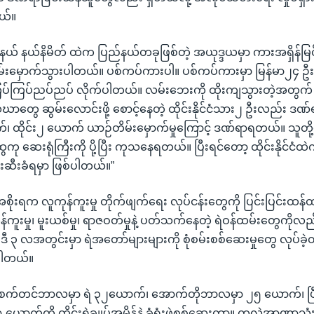
ယ်။
့နယ် နယ်နိမိတ် ထဲက ပြည်နယ်တခုဖြစ်တဲ့ အယုဒ္ဒယမှာ ကားအရှိန်မြင
်းမှောက်သွားပါတယ်။ ပစ်ကပ်ကားပါ။ ပစ်ကပ်ကားမှာ မြန်မာ၂၄ ဦး 
ြပ်ကြပ်ညပ်ညပ် လိုက်ပါတယ်။ လမ်းဘေးကို ထိုးကျသွားတဲ့အတွက်
ာတွေ ဆွမ်းလောင်းဖို့ စောင့်နေတဲ့ ထိုင်းနိုင်ငံသား၂ ဦးလည်း ဒ
်၊ ထိုင်း၂ ယောက် ယာဉ်တိမ်းမှောက်မှုကြောင့် ဒဏ်ရာရတယ်။ သူတိ
ု ဆေးရုံကြီးကို ပို့ပြီး ကုသနေရတယ်။ ပြီးရင်တော့ ထိုင်းနိုင်ငံထ
မ်းဆီးခံရမှာ ဖြစ်ပါတယ်။”
းအစိုးရက လူကုန်ကူးမှု တိုက်ဖျက်ရေး လုပ်ငန်းတွေကို ပြင်းပြင်းထန
်ကူးမှု၊ မူးယစ်မှု၊ ရာဇဝတ်မှုနဲ့ ပတ်သက်နေတဲ့ ရဲဝန်ထမ်းတွေကို
ဒီ ၃ လအတွင်းမှာ ရဲအတော်များများကို စုံစမ်းစစ်ဆေးမှုတွေ လုပ်ခဲ
ာပါတယ်။
က စက်တင်ဘာလမှာ ရဲ ၃၂ယောက်၊ အောက်တိုဘာလမှာ ၂၅ ယောက်၊ ပြီး
 ယောက်ကို ထိုင်းရဲချုပ်အမိန့်နဲ့ ခုံရုံးဖွဲ့စစ်ဆေးတာ။ တလွဲအာဏာသု