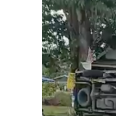
သုတပဒေသာ အင်္ဂလိပ်စာ
အ
ညွန်း
စာမျက်နှာ
သို့
ကျော်
ကြည့်
ရန်
ရှာဖွေ
ရန်
နေရာ
သို့
ကျော်
ရန်