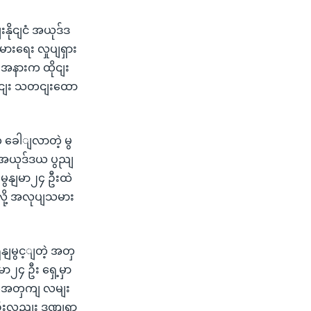
ိုငျငံ အယုဒ်ဒ
ရေး လှုပျရှား
အနားက ထိုငျး
ပိုငျး သတငျးထော
 ခေါျလာတဲ့ မွ
 အယုဒ်ဒယ ပွညျ
မွနျမာ၂၄ ဦးထဲ
ို့ အလုပျသမား
နျမွင့ျတဲ့ အတှ
၂၄ ဦး ရှေ့မှာ
ဲ့အတှကျ လမျး
၂ ဦးလညျး ဒဏျရာ