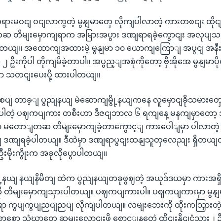
းမဝငျ ဝငျလာကွတဲ့ မွနျမာတှေ လိုကျပါလာတဲ့ ကားတစငျး ထိုငျးန
တိမျးမှောကျရာက အမြားအပွား ဒဏျရာရခဲ့ကွောငျး အလုပျသမား
ါတယျ။ အထောကျအထားမဲ့ မွနျမာ ၁၀ ယောကျကြောျ အပွငျ အနီး
 ၂ ဦးကိုပါ တိုကျမိခဲ့တာပါ။ အပွည့ျအစုံကိုတော့ ဗှီအိုအေ မွနျမာ
 သတငျးပေးပို့ ထားပါတယျ။
ျစပျ တာခ့ျ ပွညျနယျ မဲဆောကျမွို့နယျကနေ လူမှောငျခိုသမားတှေ
ပါတဲ့ ပဈကပျကား တစီးဟာ ဒီဇငျဘာလ ၆ ရကျနေ့ မနကျမှာတော့
မတောျတဆ တိမျးမှောကျခဲ့တာကွောင့ျ ကားပေါျမှာ ပါလာတဲ့ 
ဒဏျရခဲ့ပါတယျ။ ဒီထဲမှာ ဒဏျရာပွငျးထနျသူတှလေညျး ရှိတယျလ
 ဦးမိုးကွိုးက အခုလိုပွောပါတယျ။
ု့နယျ နယျနိမိတျ ထဲက ပွညျနယျတခုဖွဈတဲ့ အယုဒ်ဒယမှာ ကားအရှိ
 တိမျးမှောကျသှားပါတယျ။ ပဈကပျကားပါ။ ပဈကပျကားမှာ မွနျမာ
ော ကွပျကွပျညပျညပျ လိုကျပါတယျ။ လမျးဘေးကို ထိုးကသြှားတ
စော သံဃာတှေ ဆှမျးလောငျးဖို့ စောင့ျနတေဲ့ ထိုငျးနိုငျငံသား