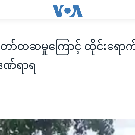
ာ်တဆမှုကြောင့် ထိုင်းရောက်
 ဒဏ်ရာရ