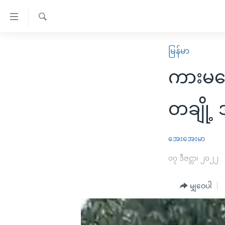
သုံး
ရ
ရှာဖွေ
လွယ်ကူ
မူလစာမျက်နှာ
မြန်မာ
ရ
စေ
မြန်မာ
လာ
ကားမတေ
သည့်
ဒ်
ကမ္ဘာ့သတင်းများ
Link
ဗွီဒီယို
နိုင်ငံတကာ
တချို့
များ
သတင်းလွတ်လပ်ခွင့်
အမေရိကန်
ပင်မ
ရပ်ဝန်းတခု လမ်းတခု အလွန်
တရုတ်
အေးအေးမာ
အကြောင်းအရာ
အင်္ဂလိပ်စာလေ့လာမယ်
အစ္စရေး-ပါလက်စတိုင်း
၀၇ ဒီဇင္ဘာ၊ ၂၀၂၂
သို့
အပတ်စဉ်ကဏ္ဍများ
အမေရိကန်သုံးအီဒီယံ
ကျော်
မျှဝေပါ
ကြည့်
ရေဒီယိုနှင့်ရုပ်သံ အချက်အလက်များ
မကြေးမုံရဲ့ အင်္ဂလိပ်စာ
ရေဒီယို
ရန်
ရေဒီယို/တီဗွီအစီအစဉ်
ရုပ်ရှင်ထဲက အင်္ဂလိပ်စာ
တီဗွီ
ပင်မ