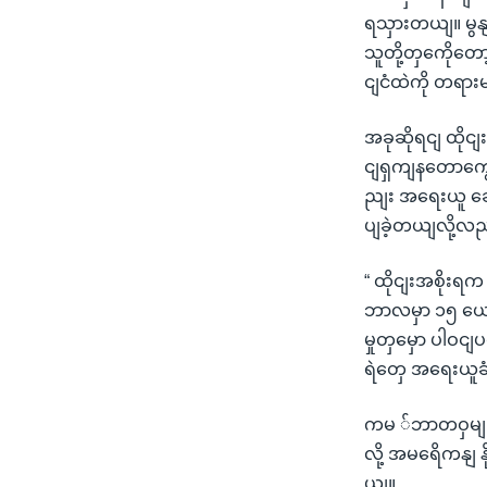
ရသှားတယျ။ မွန
သူတို့တှကေိုတော
ငျငံထဲကို တရား
အခုဆိုရငျ ထိုင
ငျရှကျနတောကွော
ညျး အရေးယူ ဆော
ပျခဲ့တယျလို့လည
“ ထိုငျးအစိုးရ
ဘာလမှာ ၁၅ ယောက
မှုတှမှော ပါဝ
ရဲတှေ အရေးယူခ
ကမ ်ဘာတဝှမျးမှ
လို့ အမရေိကနျ န
ယျ။