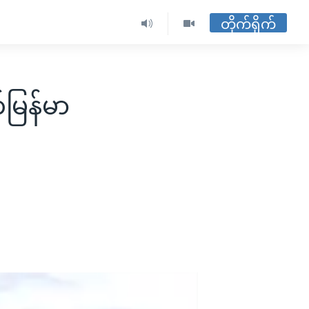
တိုက်ရိုက်
မြန်မာ