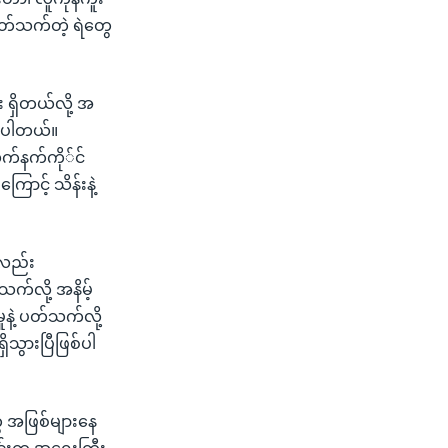
ပတ်သက်တဲ့ ရဲတွေ
း ရှိတယ်လို့ အ
ရှိပါတယ်။
လက်နက်ကို်င်
ောင့် သိန်းနဲ့
းလည်း
သက်လို့ အနိမ့်
ုနဲ့ ပတ်သက်လို့
ိသွားပြီဖြစ်ပါ
တွေ အဖြစ်များနေ