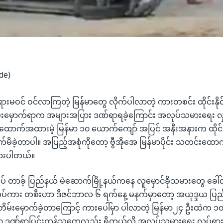
de)
မဝင် ဝင်လာကြတဲ့ မြန်မာတွေ လိုက်ပါလာတဲ့ ကားတစင်း ထိုင်းနိုင်
မှောက်ရာက အများအပြား ဒဏ်ရာရခဲ့ကြောင်း အလုပ်သမားရေး လှ
ောက်အထားမဲ့ မြန်မာ ၁၀ ယောက်ကျော် အပြင် အနီးအနားက ထိုင်
ိုက်မိခဲ့တာပါ။ အပြည့်အစုံကိုတော့ ဗွီအိုအေ မြန်မာပိုင်း သတင်း
ထားပါတယ်။
စပ် တာခ့် ပြည်နယ် မဲဆောက်မြို့နယ်ကနေ လူမှောင်ခိုသမားတွေ ခေါ်
်ကပ်ကား တစီးဟာ ဒီဇင်ဘာလ ၆ ရက်နေ့ မနက်မှာတော့ အယုဒ္ဒယ ပ
မ်းမှောက်ခဲ့တာကြောင့် ကားပေါ်မှာ ပါလာတဲ့ မြန်မာ၂၄ ဦးထဲက ၁
ှာ ဒဏ်ရာပြင်းထန်သူတွေလည်း ရှိတယ်လို့ အလုပ်သမားရေး လှုပ်ရှား