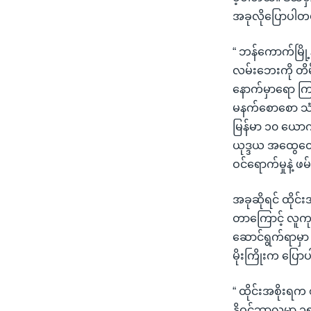
အခုလိုပြောပါတ
“ ဘန်ကောက်မြို
လမ်းဘေးကို တိမ
နောက်မှာရော က
မနက်စောစော သံဃ
မြန်မာ ၁၀ ယောက
ယုဒ္ဒယ အထွေထွေက
ဝင်ရောက်မှုနဲ့ ဖ
အခုဆိုရင် ထိုင်
တာကြောင့် လူကုန
ဆောင်ရွက်ရာမှာ 
မိုးကြိုးက ပြေ
“ ထိုင်းအစိုးရ
နိုဝင်ဘာလမှာ ၁၅