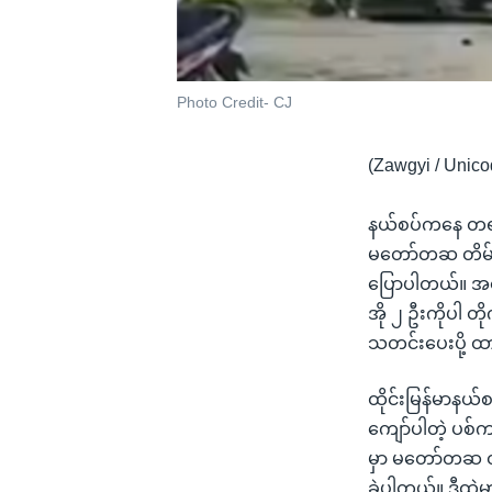
Photo Credit- CJ
(Zawgyi / Unico
နယ်စပ်ကနေ တရား
မတော်တဆ တိမ်း
ပြောပါတယ်။ အထ
အို ၂ ဦးကိုပါ တ
သတင်းပေးပို့ 
ထိုင်းမြန်မာနယ်
ကျော်ပါတဲ့ ပစ
မှာ မတော်တဆ တိ
ခဲ့ပါတယ်။ ဒီထဲမ