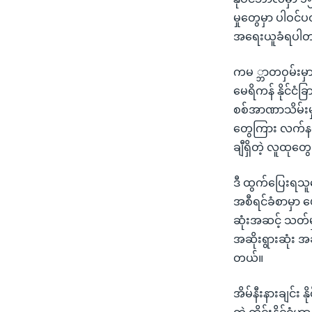
မှုတွေမှာ ပါဝင
အရေးယူခံရပါတ
ကမ ္ဘာတဝှမ်းမှာ
မေရိကန် နိုင်ငံ
စစ်အာဏာသိမ်းမှု
တွေကြား လက်နက်က
ချီရှိတဲ့ လူထုတွ
ဒီ ထွက်ပြေးရသူ
အစီရင်ခံစာမှာ ဖ
ဆုံးအဆင့် သတ်မှ
အဆိုးရွားဆုံး အ
တယ်။
အိမ်နီးနားချင်း န