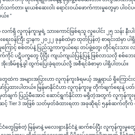
်ပတ်သက်တာ၊ မူးယစ်ဆေးဝါး ရောင်းဝယ်ဖောက်ကားမှုတွေမှာ ပါဝင်
ယ်။ ”
 လက်ရှိ လူကုန်ကူးမှုရဲ့ သားကောင်ဖြစ်ရသူ လူပေါင်း ၂၅ သန်း နီးပါ
ခြားရေးဝန်ကြီး ဌာနက ၂၀၂၂ ခုနှစ်ထဲမှာ ထုတ်ပြန်တဲ့ စာရင်းထဲမှာ ပါ
ကြောင့် စစ်တပ်နဲ့ ပြည်သူ့ကာကွယ်ရေး တပ်ဖွဲ့တွေ၊ တိုင်ရင်းသား 
ိုင် ပဋိပက္ခတွေ ပိုပြီး ကျယ်ကျယ်ပြန့်ပြန့် ဖြစ်လာသလို စစ်ဘေးကြ
ေ အိုးအိမ်စွန့်ခွါ ထွက်ပြေးခဲ့ရတယ်လို့ အစီရင်ခံစာမှာ ပါရှိပါတယ်။
တွေထဲက အများအပြားဟာ လူကုန်ကူးခံရမယ့် အန္တရာယ် ရှိကြောင်
ော်ပြထားပါတယ်။ မြန်မာနိုင်ငံဟာ လူကုန်ကူးမှု တိုက်ဖျက်ရေးနဲ့ ပတ်
တ်ချက် ပြည့်မီအောင် ဆောင်ရွက်နိုင်တာ မရှိတဲ့အတွက် လူကုန်ကူးမှ
ဆင့် Tier 3 အဖြစ် သတ်မှတ်ခံထားရတာ အခုဆိုရင် ၅နှစ်ဆက်တိုက် ရှ
ိုင်ငံတွေဖြစ်တဲ့ မြန်မာနဲ့ မလေးရှားနိုင်ငံနဲ့ ဆက်စပ်ပြီး လူကုန်ကူးမှု