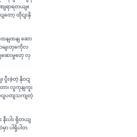
ျ ဒဏျရာရတယျ။
တော့ ထိုငျးနို
ွငျးထနျထနျ ဆော
ျထမျးတှကေိုလ
ဈဆေးမှုတှေ လု
ခဲ့တဲ့ နိုဝငျ
းတာ၊ လူကုနျကူး
ါဝငျပတျသကျတဲ့
နီးပါး ရှိတယျ
ဲမှာ ပါရှိပါတ