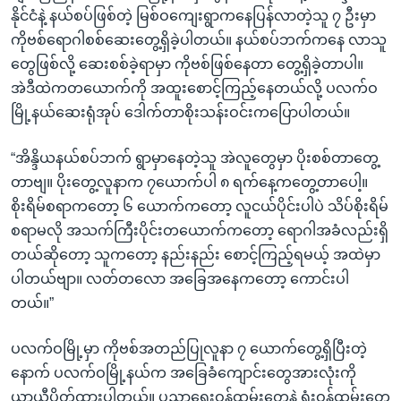
နိုင်ငံနဲ့ နယ်စပ်ဖြစ်တဲ့ မြစ်ဝကျေးရွာကနေပြန်လာတဲ့သူ ၇ ဦးမှာ
ကိုဗစ်ရောဂါစစ်ဆေးတွေ့ရှိခဲ့ပါတယ်။ နယ်စပ်ဘက်ကနေ လာသူ
တွေဖြစ်လို့ ဆေးစစ်ခဲ့ရာမှာ ကိုဗစ်ဖြစ်နေတာ တွေ့ရှိခဲ့တာပါ။
အဲဒီထဲကတယောက်ကို အထူးစောင့်ကြည့်နေတယ်လို့ ပလက်ဝ
မြို့နယ်ဆေးရုံအုပ် ဒေါက်တာစိုးသန်းဝင်းကပြောပါတယ်။
“အိန္ဒိယနယ်စပ်ဘက် ရွာမှာနေတဲ့သူ အဲလူတွေမှာ ပိုးစစ်တာတွေ့
တာဗျ။ ပိုးတွေ့လူနာက ၇ယောက်ပါ ၈ ရက်နေ့ကတွေ့တာပေါ့။
စိုးရိမ်စရာကတော့ ၆ ယောက်ကတော့ လူငယ်ပိုင်းပါပဲ သိပ်စိုးရိမ်
စရာမလို အသက်ကြီးပိုင်းတယောက်ကတော့ ရောဂါအခံလည်းရှိ
တယ်ဆိုတော့ သူကတော့ နည်းနည်း စောင့်ကြည့်ရမယ့် အထဲမှာ
ပါတယ်ဗျာ။ လတ်တလော အခြေအနေကတော့ ကောင်းပါ
တယ်။”
ပလက်ဝမြို့မှာ ကိုဗစ်အတည်ပြုလူနာ ၇ ယောက်တွေ့ရှိပြီးတဲ့
နောက် ပလက်ဝမြို့နယ်က အခြေခံကျောင်းတွေအားလုံးကို
ယာယီပိတ်ထားပါတယ်။ ပညာရေးဝန်ထမ်းတွေနဲ့ ရုံးဝန်ထမ်းတွေ