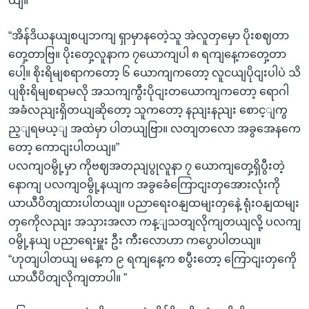
ယျ။
“အိန်ဒိယနယျစပျဘကျ ရှာမှာနတေဲ့သူ အဲလူတှမှော ပိုးစဈတာ
တှေ့တာဗြ။ ပိုးတှေ့လူနာက ၇ယောကျပါ ၈ ရကျနေ့ကတှေ့တာ
ပေါ့။ စိုးရိမျစရာကတော့ ၆ ယောကျကတော့ လူငယျပိုငျးပါပဲ သိ
ပျစိုးရိမျစရာမလို အသကျကွီးပိုငျးတယောကျကတော့ ရောဂါ
အခံလညျးရှိတယျဆိုတော့ သူကတော့ နညျးနညျး စောင့ျကွ
ည့ျရမယ့ျ အထဲမှာ ပါတယျဗြာ။ လတျတလော အခွအေနကေ
တော့ ကောငျးပါတယျ။”
ပလကျဝမွို့မှာ ကိုဗဈအတညျပွုလူနာ ၇ ယောကျတှေ့ရှိပွီးတဲ့
နောကျ ပလကျဝမွို့နယျက အခွခေံကြောငျးတှအေားလုံးကို
ယာယီပိတျထားပါတယျ။ ပညာရေးဝနျထမျးတှနေဲ့ ရုံးဝနျထမျး
တှကေိုလညျး အသှားအလာ ကန့ျသတျလိုကျတယျလို့ ပလကျ
ဝမွို့နယျ ပညာရေးမှူး ဦး ကီးလောဟာ ကပွောပါတယျ။
“ဟုတျပါတယျ မနေ့က ၉ ရကျနေ့က စပွီးတော့ ကြောငျးတှကေို
ယာယီပိတျလိုကျတာပါ။ ”