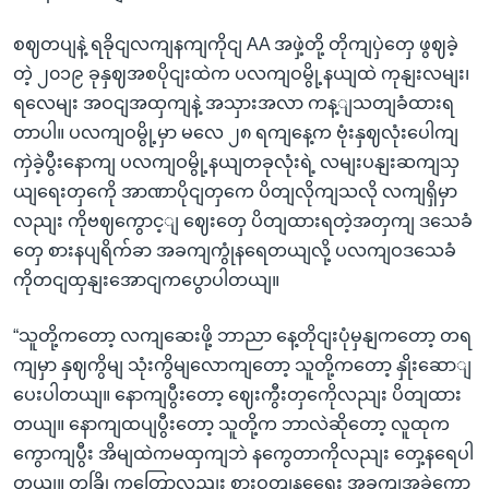
စဈတပျနဲ့ ရခိုငျလကျနကျကိုငျ AA အဖှဲ့တို့ တိုကျပှဲတှေ ဖွဈခဲ့
တဲ့ ၂၀၁၉ ခုနှဈအစပိုငျးထဲက ပလကျဝမွို့နယျထဲ ကုနျးလမျး၊
ရလေမျး အဝငျအထှကျနဲ့ အသှားအလာ ကန့ျသတျခံထားရ
တာပါ။ ပလကျဝမွို့မှာ မလေ ၂၈ ရကျနေ့က ဗုံးနှဈလုံးပေါကျ
ကှဲခဲ့ပွီးနောကျ ပလကျဝမွို့နယျတခုလုံးရဲ့ လမျးပနျးဆကျသှ
ယျရေးတှကေို အာဏာပိုငျတှကေ ပိတျလိုကျသလို လကျရှိမှာ
လညျး ကိုဗဈကွောင့ျ ဈေးတှေ ပိတျထားရတဲ့အတှကျ ဒသေခံ
တှေ စားနပျရိက်ခာ အခကျကွုံနရေတယျလို့ ပလကျဝဒသေခံ
ကိုတငျထှနျးအောငျကပွောပါတယျ။
“သူတို့ကတော့ လကျဆေးဖို့ ဘာညာ နေ့တိုငျးပုံမှနျကတော့ တရ
ကျမှာ နှဈကွိမျ သုံးကွိမျလောကျတော့ သူတို့ကတော့ နှိုးဆောျ
ပေးပါတယျ။ နောကျပွီးတော့ ဈေးကွီးတှကေိုလညျး ပိတျထား
တယျ။ နောကျထပျပွီးတော့ သူတို့က ဘာလဲဆိုတော့ လူထုက
ကွောကျပွီး အိမျထဲကမထှကျဘဲ နကွေတာကိုလညျး တှေ့နရေပါ
တယျ။ တခြို့ကတြော့လညျး စားဝတျနရေေး အခကျအခဲကွော