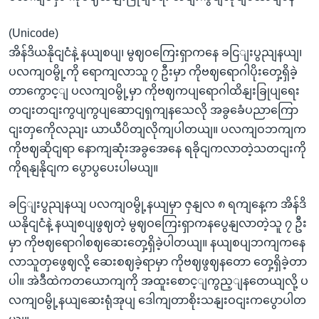
(Unicode)
အိန်ဒိယနိုငျငံနဲ့ နယျစပျ၊ မွဈဝကြေးရှာကနေ ခငြျးပွညျနယျ၊
ပလကျဝမွို့ကို ရောကျလာသူ ၇ ဦးမှာ ကိုဗဈရောဂါပိုးတှေ့ရှိခဲ့
တာကွောင့ျ ပလကျဝမွို့မှာ ကိုဗဈကပျရောဂါထိနျးခြုပျရေး
တငျးတငျးကွပျကွပျဆောငျရှကျနသေလို အခွခေံပညာကြော
ငျးတှကေိုလညျး ယာယီပိတျလိုကျပါတယျ။ ပလကျဝဘကျက
ကိုဗဈဆိုငျရာ နောကျဆုံးအခွအေနေ ရခိုငျကလာတဲ့သတငျးကို
ကိုရနျနိုငျက ပွောပွပေးပါမယျ။
ခငြျးပွညျနယျ ပလကျဝမွို့နယျမှာ ဇှနျလ ၈ ရကျနေ့က အိန်ဒိ
ယနိုငျငံနဲ့ နယျစပျဖွဈတဲ့ မွဈဝကြေးရှာကနပွေနျလာတဲ့သူ ၇ ဦး
မှာ ကိုဗဈရောဂါစဈဆေးတှေ့ရှိခဲ့ပါတယျ။ နယျစပျဘကျကနေ
လာသူတှဖွေဈလို့ ဆေးစဈခဲ့ရာမှာ ကိုဗဈဖွဈနတော တှေ့ရှိခဲ့တာ
ပါ။ အဲဒီထဲကတယောကျကို အထူးစောင့ျကွည့ျနတေယျလို့ ပ
လကျဝမွို့နယျဆေးရုံအုပျ ဒေါကျတာစိုးသနျးဝငျးကပွောပါတ