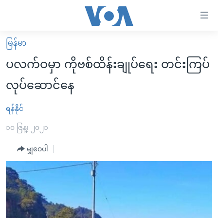
သုံး
ရ
လွယ်ကူ
မြန်မာ
မူလစာမျက်နှာ
စေ
ပလက်ဝမှာ ကိုဗစ်ထိန်းချုပ်ရေး တင်းကြပ်
မြန်မာ
သည့်
လုပ်ဆောင်နေ
ကမ္ဘာ့သတင်းများ
Link
ဗွီဒီယို
နိုင်ငံတကာ
ရန်နိုင်
များ
သတင်းလွတ်လပ်ခွင့်
အမေရိကန်
၁၀ ဇြန္၊ ၂၀၂၁
ပင်မ
ရပ်ဝန်းတခု လမ်းတခု အလွန်
တရုတ်
အကြောင်းအရာ
မျှဝေပါ
သို့
အင်္ဂလိပ်စာလေ့လာမယ်
အစ္စရေး-ပါလက်စတိုင်း
ကျော်
အပတ်စဉ်ကဏ္ဍများ
အမေရိကန်သုံးအီဒီယံ
ကြည့်
ရေဒီယိုနှင့်ရုပ်သံ အချက်အလက်များ
မကြေးမုံရဲ့ အင်္ဂလိပ်စာ
ရေဒီယို
ရန်
ပင်မ
ရေဒီယို/တီဗွီအစီအစဉ်
ရုပ်ရှင်ထဲက အင်္ဂလိပ်စာ
တီဗွီ