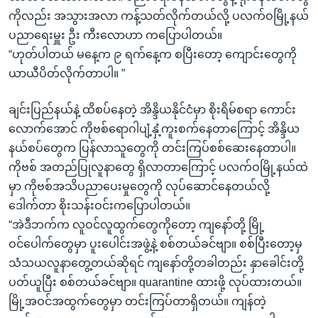
ကိုလည်း အသွားအလာ ကန့်သတ်လိုက်တယ်လို့ ပလက်ဝမြို့နယ်
ပညာရေးမှူး ဦး ကီးလောဟာ ကပြောပါတယ်။
“ဟုတ်ပါတယ် မနေ့က ၉ ရက်နေ့က စပြီးတော့ ကျောင်းတွေကို
ယာယီပိတ်လိုက်တာပါ။ ”
ချင်းပြည်နယ်နဲ့ ထိစပ်နေတဲ့ အိန္ဒိယနိုင်ငံမှာ စိုးရိမ်စရာ ကောင်း
လောက်အောင် ကိုဗစ်ရောဂါပျံ့နှံ့ကူးစက်နေတာကြောင့် အိန္ဒိယ
နယ်စပ်တွေက ပြန်လာသူတွေကို တင်းကြပ်စစ်ဆေးနေတာပါ။
ကိုဗစ် အတည်ပြုလူနာတွေ ရှိလာတာကြောင့် ပလက်ဝမြို့နယ်ထဲ
မှာ ကိုဗစ်အသိပညာပေးမှုတွေကို လုပ်ဆောင်နေတယ်လို့
ဒေါက်တာ စိုးသန်းဝင်းကပြောပါတယ်။
“အဲဒီဘက်က လူဝင်လူထွက်တွေကိုတော့ ကျနော်တို့ မြို့
ဝင်ပေါက်တွေမှာ ပူးပေါင်းအဖွဲ့နဲ့ စစ်တယ်ခင်ဗျာ။ စစ်ပြီးတော့မှ
သံသယလူနာတွေ့တယ်ဆိုရင် ကျနော်တို့တခါတည်း နှာခေါင်းတို့
ပတ်ယူပြီး စစ်တယ်ခင်ဗျာ။ quarantine ထားဖို့ လုပ်ထားတယ်။
မြို့အဝင်အထွက်တွေမှာ တင်းကြပ်တာရှိတယ်။ ကျန်တဲ့