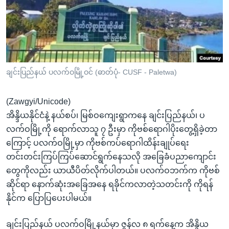
အ
သုတပဒေသာ အင်္ဂလိပ်စာ
ညွန်း
Learning English
စာမျက်နှာ
သို့
ဗွီအိုအေ လူမှုကွန်ယက်များ
ကျော်
ကြည့်
ချင်းပြည်နယ် ပလက်ဝမြို့ဝင် (ဓာတ်ပုံ- CUSF - Paletwa)
ရန်
ဘာသာစကားများ
ရှာဖွေ
(Zawgyi/Unicode)
ရန်
အိန္ဒိယနိုင်ငံနဲ့ နယ်စပ်၊ မြစ်ဝကျေးရွာကနေ ချင်းပြည်နယ်၊ ပ
နေရာ
လက်ဝမြို့ကို ရောက်လာသူ ၇ ဦးမှာ ကိုဗစ်ရောဂါပိုးတွေ့ရှိခဲ့တာ
သို့
ကြောင့် ပလက်ဝမြို့မှာ ကိုဗစ်ကပ်ရောဂါထိန်းချုပ်ရေး
ကျော်
တင်းတင်းကြပ်ကြပ်ဆောင်ရွက်နေသလို အခြေခံပညာကျောင်း
ရန်
တွေကိုလည်း ယာယီပိတ်လိုက်ပါတယ်။ ပလက်ဝဘက်က ကိုဗစ်
ဆိုင်ရာ နောက်ဆုံးအခြေအနေ ရခိုင်ကလာတဲ့သတင်းကို ကိုရန်
နိုင်က ပြောပြပေးပါမယ်။
ချင်းပြည်နယ် ပလက်ဝမြို့နယ်မှာ ဇွန်လ ၈ ရက်နေ့က အိန္ဒိယ