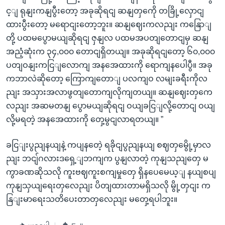
င့ျ ရုနျးကနျပွီးတော့ အခုဆိုရငျ ဆနျတှကေို တခြို့လှောငျ
ထားပွီးတော့ မရောငျးတော့ဘူး။ ဆနျဈေးကလညျး ကနြောျ
တို့ ပထမပွောမယျဆိုရငျ ဇှနျလ ပထမအပတျတောငျမှ ဆနျ
အညံ့ဆုံးက ၃၄,၀၀၀ တောငျရှိတယျ။ အခုဆိုရငျတော့ ၆၀,၀၀၀
ပတျဝနျးကငြျလောကျ အနအေထားကို ရောကျနပေါပွီ။ အခု
ကဘာလဲဆိုတော့ ကြောကျတောျ ပလကျဝ လမျးခရီးကိုလ
ညျး အသှားအလာဖွတျတောကျလိုကျတယျ။ ဆနျဈေးတှကေ
လညျး အဆမတနျ ပွောမယျဆိုရငျ ဝယျခငြျလို့တောငျ ဝယျ
လို့မရတဲ့ အနအေထားကို တှေ့မွငျလာရတယျ။ ”
ခငြျးပွညျနယျနဲ့ ကပျနတေဲ့ ရခိုငျပွညျနယျ စဈတှမွေို့မှာလ
ညျး ဘငျ်ဂလားဒရှေ့ျဘကျက ပွနျလာတဲ့ ကုနျသညျတှေ မ
ကွာခဏဆိုသလို ကူးဗဈကူးစကျမှုတှေ ရှိနပေမေယ့ျ နယျစပျ
ကုနျသှယျရေးတှလေညျး ပိတျထားတာမရှိသလို မွို့တှငျး က
နြျးမာရေးသတိပေးတာတှလေညျး မတှေ့ရပါဘူး။