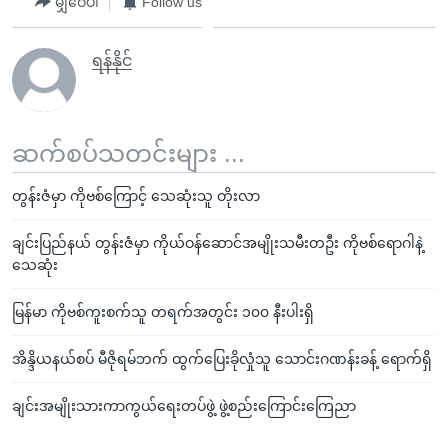
မျှဝေပါ
Follow us
ရန်နိုင်
ဆက်စပ်သတင်းများ ...
တွန်းဇံမှာ ကိုဗစ်ကြောင့် သေဆုံးသူ တိုးလာ
ချင်းပြည်နယ် တွန်းဇံမှာ ကိုယ်ဝန်ဆောင်အမျိုးသမီးတဦး ကိုဗစ်ရောဂါနဲ့
သေဆုံး
မြန်မာ ကိုဗစ်ကူးစက်သူ တရက်အတွင်း ၁၀၀ နီးပါးရှိ
အိန္ဒိယနယ်စပ် မီဇိုရမ်ဘက် ထွက်ပြေးခိုလှုံသူ သောင်းဂဏန်းခန့် ရောက်ရှိ
ချင်းအမျိုးသားကာကွယ်ရေးတပ်ဖွဲ့ ဖွဲ့စည်းကြောင်းကြေညာ