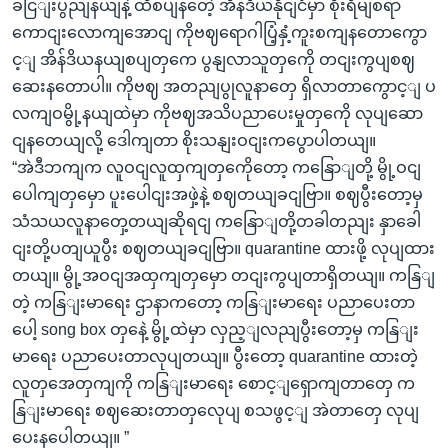
ခငြျးပွညျနယျနဲ့ ထိစပျနတေဲ့ အိန်ဒိယနိုငျငံမှာ စိုးရိမျစရာ
ကောငျးလောကျအောငျ ကိုဗဈရောဂါပြံ့နှံ့ကူးစကျနတောကွော
င့ျ အိန်ဒိယနယျစပျတှကေ ပွနျလာသူတှကေို တငျးကွပျစဈ
ဆေးနတောပါ။ ကိုဗဈ အတညျပွုလူနာတှေ ရှိလာတာကွောင့ျ ပ
လကျဝမွို့နယျထဲမှာ ကိုဗဈအသိပညာပေးမှုတှကေို လုပျဆော
ငျနတေယျလို့ ဒေါကျတာ စိုးသနျးဝငျးကပွောပါတယျ။
“အဲဒီဘကျက လူဝငျလူထှကျတှကေိုတော့ ကနြောျတို့ မွို့ဝငျ
ပေါကျတှမှော ပူးပေါငျးအဖှဲ့နဲ့ စဈတယျခငျဗြာ။ စဈပွီးတော့မှ
သံသယလူနာတှေ့တယျဆိုရငျ ကနြောျတို့တခါတညျး နှာခေါ
ငျးတို့ပတျယူပွီး စဈတယျခငျဗြာ။ quarantine ထားဖို့ လုပျထား
တယျ။ မွို့အဝငျအထှကျတှမှော တငျးကွပျတာရှိတယျ။ ကနြျ
တဲ့ ကနြျးမာရေး ဌာနာကတော့ ကနြျးမာရေး ပညာပေးတာ
ပေါ့ song box တှနေဲ့ မွို့ထဲမှာ လှည့ျလညျပွီးတော့မှ ကနြျး
မာရေး ပညာပေးတာလုပျတယျ။ ပွီးတော့ quarantine ထားတဲ့
လူတှအေတှကျကို ကနြျးမာရေး စောင့ျရှောကျတာတှေ က
နြျးမာရေး စဈဆေးတာတှလေုပျ စသဖွင့ျ အဲတာတှေ လုပျ
ပေးနပေါတယျ။ ”