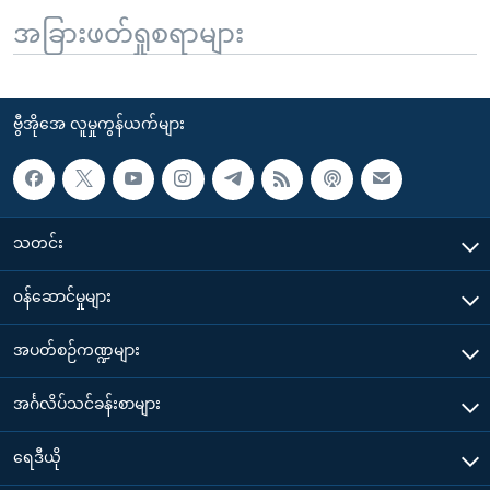
အခြားဖတ်ရှုစရာများ
ဗွီအိုအေ လူမှုကွန်ယက်များ
သတင်း
၀န်ဆောင်မှုများ
အပတ်စဉ်ကဏ္ဍများ
အင်္ဂလိပ်သင်ခန်းစာများ
ရေဒီယို