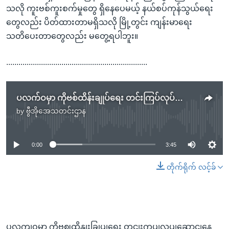
သလို ကူးဗစ်ကူးစက်မှုတွေ ရှိနေပေမယ့် နယ်စပ်ကုန်သွယ်ရေး
တွေလည်း ပိတ်ထားတာမရှိသလို မြို့တွင်း ကျန်းမာရေး
သတိပေးတာတွေလည်း မတွေ့ရပါဘူး။
.....................................................................
ပလက်ဝမှာ ကိုဗစ်ထိန်းချုပ်ရေး တင်းကြပ်လုပ်ဆောင်နေ
by
ဗွီအိုအေသတင်းဌာန
No media source currently available
0:00
3:45
တိုက်ရိုက် လင့်ခ်
ပလကျဝမှာ ကိုဗဈထိနျးခြုပျရေး တငျးကွပျလုပျဆောငျနေ