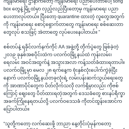
ကျန်းမာရေး ဌာနာကတော့ ကျန်းမာရေး ပညာပေးတာပေါ့ song
box တွေနဲ့ မြို့ထဲမှာ လှည့်လည်ပြီးတော့မှ ကျန်းမာရေး ပညာ
ပေးတာလုပ်တယ်။ ပြီးတော့ quarantine ထားတဲ့ လူတွေအတွက်
ကို ကျန်းမာရေး စောင့်ရှောက်တာတွေ ကျန်းမာရေး စစ်ဆေးတာ
တွေလုပ် စသဖြင့် အဲတာတွေ လုပ်ပေးနေပါတယ်။ ”
စစ်တပ်နဲ့ ရခိုင်လက်နက်ကိုင် AA အဖွဲ့တို့ တိုက်ပွဲတွေ ဖြစ်ခဲ့တဲ့
၂၀၁၉ ခုနှစ်အစပိုင်းထဲက ပလက်ဝမြို့နယ်ထဲ ကုန်းလမ်း၊
ရေလမ်း အဝင်အထွက်နဲ့ အသွားအလာ ကန့်သတ်ခံထားရတာပါ။
ပလက်ဝမြို့မှာ မေလ ၂၈ ရက်နေ့က ဗုံးနှစ်လုံးပေါက်ကွဲခဲ့ပြီး
နောက် ပလက်ဝမြို့နယ်တခုလုံးရဲ့ လမ်းပန်းဆက်သွယ်ရေးတွေ
ကို အာဏာပိုင်တွေက ပိတ်လိုက်သလို လက်ရှိမှာလည်း ကိုဗစ်
ကြောင့် ဈေးတွေ ပိတ်ထားရတဲ့အတွက် ဒေသခံတွေ စားနပ်ရိက္ခာ
အခက်ကြုံနေရတယ်လို့ ပလက်ဝဒေသခံ ကိုတင်ထွန်းအောင်က
ပြောပါတယ်။
“သူတို့ကတော့ လက်ဆေးဖို့ ဘာညာ နေ့တိုင်းပုံမှန်ကတော့