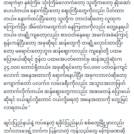
တရက်မှာ နှစ်ကြိမ် သုံးကြိမ်လောက်တော့ သူတို့ကတော့ နှိုးဆော်
ပေးပါတယ်။ နောက်ပြီးတော့ ဈေးကြီးတွေကိုလည်း ပိတ်ထား
တယ်။ နောက်ထပ်ပြီးတော့ သူတို့က ဘာလဲဆိုတော့ လူထုက
ကြောက်ပြီး အိမ်ထဲကမထွက်ဘဲ နေကြတာကိုလည်း တွေ့နေရပါ
တယ်။ တချို့ကျတော့လည်း စားဝတ်နေရေး အခက်အခဲကြောင့်
ရုန်းကန်ပြီးတော့ အခုဆိုရင် ဆန်တွေကို တချို့လှောင်ထားပြီး
တော့ မရောင်းတော့ဘူး။ ဆန်ဈေးကလည်း ကျနော်တို့ ပထမ
ပြောမယ်ဆိုရင် ဇွန်လ ပထမအပတ်တောင်မှ ဆန်အညံ့ဆုံးက
၃၄,၀၀၀ တောင်ရှိတယ်။ အခုဆိုရင်တော့ ၆၀,၀၀၀ ပတ်ဝန်းကျင်
လောက် အနေအထားကို ရောက်နေပါပြီ။ အခုကဘာလဲဆိုတော့
ကျောက်တော် ပလက်ဝ လမ်းခရီးကိုလည်း အသွားအလာဖြတ်
တောက်လိုက်တယ်။ ဆန်ဈေးတွေကလည်း အဆမတန် ပြောမယ်
ဆိုရင် ဝယ်ချင်လို့တောင် ဝယ်လို့မရတဲ့ အနေအထားကို တွေ့မြင်
လာရတယ်။ ”
ချင်းပြည်နယ်နဲ့ ကပ်နေတဲ့ ရခိုင်ပြည်နယ် စစ်တွေမြို့မှာလည်း
ဘင်္ဂလားဒေရှ့်ဘက်က ပြန်လာတဲ့ ကုန်သည်တွေ မကြာခဏဆို