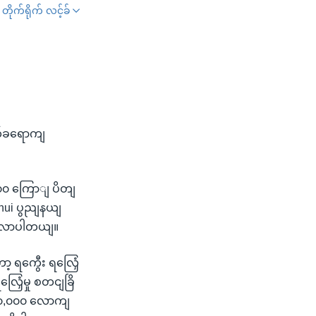
တိုက်ရိုက် လင့်ခ်
SHARE
က်ခရောကျ
၀၀၀ ကြောျ ပိတျ
nhui ပွညျနယျ
ငျလာပါတယျ။
့ ရကွေီး ရလြှေံ
ှေံမှု စတငျခြိ
၁၅၀,၀၀၀ လောကျ