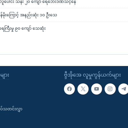
း လူပေါင်း သန်း ၂၀ ကျော် ရေဘေးဒဏ်သင့်နေ
ုန်မိုးကြောင့် အနည်းဆုံး ၁၀ ဦးသေ
ရေကြီးမှု ၉၀ ကျော် သေဆုံး
ုများ
ဗွီအိုအေ လူမှုကွန်ယက်များ
းလ်သတင်းလွှာ