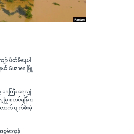
ျော် ပိတ်မိနေပါ
နယ် Guzhen မြို့
့ ရေကြီး ရေလျှံ
ံမှု စတင်ချိန်က
ောက် ပျက်စီးခဲ့
စွမ်းကုန်