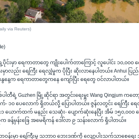
aily via Reuters)
de)
ှေ့ပိုင်းမှာ ရေကာတာတွေ ကျိုးပေါက်တာကြောင့် လူပေါင်း ၁၀,၀၀၀ က
်းမှာလည်း ရေကြီး ရေလျှံမှုက ပိုပြီး ဆိုးလာနေပါတယ်။ Anhui ပြည်
်္ဂနွေနေ့က ရေကာတာတွေကနေ ကျော်ပြီး ရေတွေ ဝင်လာပါတယ်။
်ပါတီရဲ့ Guzhen မြို့ဆိုင်ရာ အတွင်းရေးမှူး Wang Qingjum ကတော
က်- ၁၀ ပေလောက် ရှိတယ်လို့ ပြောပါတယ်။ ဇွန်လတွင်း ရေကြီး ရေလျှ
 ၁၄၁ ယောက်ထက် မနည်း သေဆုံး- ပျောက်ဆုံးနေပြီး အိမ် ၁၅၀,၀၀၀ လ
းမှုက ခန့်မှန်းခြေ အမေရိကန် ဒေါ်လာ ၉ သန်းလောက် ရှိပါတယ်။
 တဝန်းမှာ ရေကြီးမှု သဘာ၀ ဘေးဒဏ်ကို လျော့ပါးသက်သာစေရေး အ