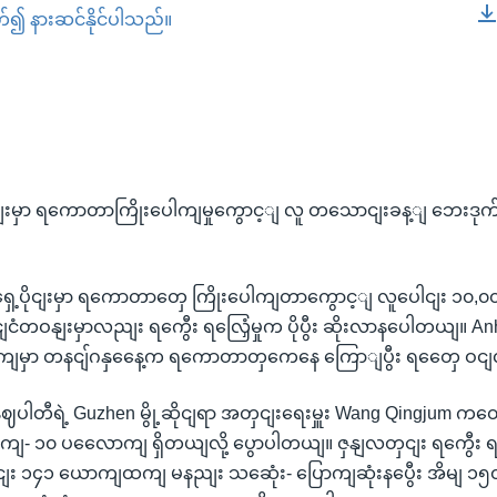
တ်၍ နားဆင်နိုင်ပါသည်။
EMBED
ငျးမှာ ရကောတာကြိုးပေါကျမှုကွောင့ျ လူ တသောငျးခန့ျ ဘေးဒု
ရှေ့ပိုငျးမှာ ရကောတာတှေ ကြိုးပေါကျတာကွောင့ျ လူပေါငျး ၁၀,
ငျငံတဝနျးမှာလညျး ရကွေီး ရလြှေံမှုက ပိုပွီး ဆိုးလာနပေါတယျ။ A
ဝိုကျမှာ တနငျ်ဂနှနေေ့က ရကောတာတှကေနေ ကြောျပွီး ရတှေေ ဝ
ဈပါတီရဲ့ Guzhen မွို့ဆိုငျရာ အတှငျးရေးမှူး Wang Qingjum ကတော
ကျ- ၁၀ ပလေောကျ ရှိတယျလို့ ပွောပါတယျ။ ဇှနျလတှငျး ရကွေီး ရလြ
ါငျး ၁၄၁ ယောကျထကျ မနညျး သဆေုံး- ပြောကျဆုံးနပွေီး အိမျ 