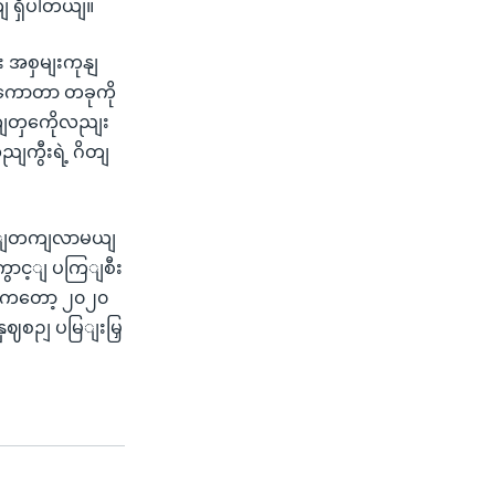
ျ ရှိပါတယျ။
 အစှမျးကုနျ
ရကောတာ တခုကို
ါကျတှကေိုလညျး
ျကွီးရဲ့ ဂိတျ
 မွင့ျတကျလာမယျ
ွောင့ျ ပကြျစီး
စီကတော့ ၂၀၂၀
က နှဈစဉျ ပမြျးမြှ