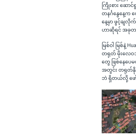
ကြိုးစား ဆောင
တနင်္ဂနွေနေ့က 
နေ့မှာ ဖွင့်ချလိ
ဟာဆိုရင် အခုတကြိ
မြစ်ဝါ မြစ်နဲ့ 
တရုတ် မိုးလေဝသန
တွေ ဖြစ်နေပေမယ
အတွင်း တရုတ်နိုင်
ဘဲ ရှိတယ်လို့ 