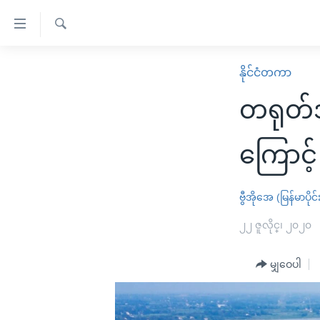
သုံး
ရ
ရှာဖွေ
လွယ်ကူ
မူလစာမျက်နှာ
နိုင်ငံတကာ
ရ
စေ
မြန်မာ
လာ
တရုတ်အ
သည့်
ဒ်
ကမ္ဘာ့သတင်းများ
Link
ဗွီဒီယို
နိုင်ငံတကာ
ကြောင့
များ
သတင်းလွတ်လပ်ခွင့်
အမေရိကန်
ပင်မ
ရပ်ဝန်းတခု လမ်းတခု အလွန်
တရုတ်
ဗွီအိုအေ (မြန်မာပိုင်
အကြောင်းအရာ
အင်္ဂလိပ်စာလေ့လာမယ်
အစ္စရေး-ပါလက်စတိုင်း
၂၂ ဇူလိုင္၊ ၂၀၂၀
သို့
အပတ်စဉ်ကဏ္ဍများ
အမေရိကန်သုံးအီဒီယံ
ကျော်
မျှဝေပါ
ကြည့်
ရေဒီယိုနှင့်ရုပ်သံ အချက်အလက်များ
မကြေးမုံရဲ့ အင်္ဂလိပ်စာ
ရေဒီယို
ရန်
ရေဒီယို/တီဗွီအစီအစဉ်
ရုပ်ရှင်ထဲက အင်္ဂလိပ်စာ
တီဗွီ
ပင်မ