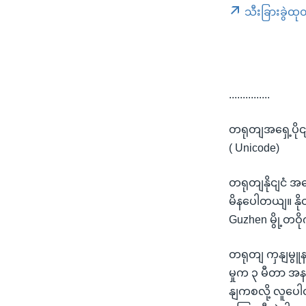
သီးခြားခွဲထု
...............
တရုတျအရှေ့ပို
( Unicode)
တရုတျနိုငျငံ အ
မိနပေါတယျ။ နို
Guzhen မွို့တ
တရုတျ ကှနျမွူန
မှုက ၃ မီတာ အန
နျကစလို့ လူပေ