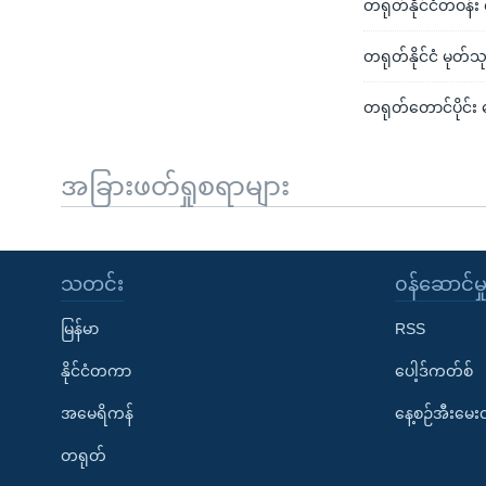
တရုတ်နိုင်ငံတဝန်
တရုတ်နိုင်ငံ မုတ်သ
တရုတ်တောင်ပိုင်း 
အခြားဖတ်ရှုစရာများ
သတင်း
၀န်ဆောင်မှ
မြန်မာ
RSS
နိုင်ငံတကာ
ပေါ့ဒ်ကတ်စ်
အမေရိကန်
နေ့စဉ်အီးမေ
တရုတ်