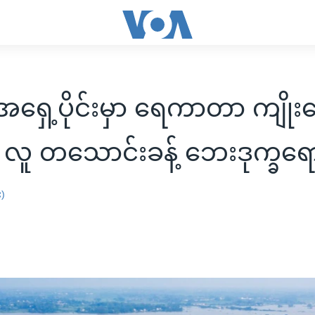
ရှေ့ပိုင်းမှာ ရေကာတာ ကျိုးပ
် လူ တသောင်းခန့် ဘေးဒုက္ခရ
း)