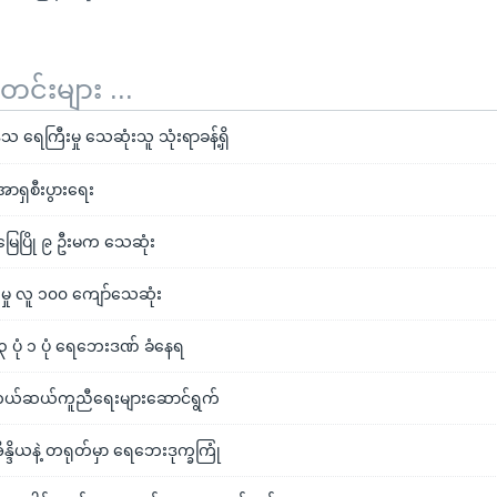
်းများ ...
ရေကြီးမှု သေဆုံးသူ သုံးရာခန့်ရှိ
ာရှစီးပွားရေး
ြီးမြေပြို ၉ ဦးမက သေဆုံး
ှု လူ ၁၀၀ ကျော်သေဆုံး
ငံ ၃ ပုံ ၁ ပုံ ရေဘေးဒဏ် ခံနေရ
ယ်ဆယ်ကူညီရေးများဆောင်ရွက်
အိန္ဒိယနဲ့ တရုတ်မှာ ရေဘေးဒုက္ခကြုံ