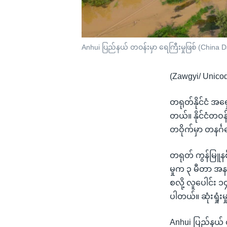
Anhui ပြည်နယ် တဝန်းမှာ ရေကြီးမှုဖြစ် (China D
(Zawgyi/ Unico
တရုတ်နိုင်ငံ အရ
တယ်။ နိုင်ငံတဝန
တဝိုက်မှာ တနင
တရုတ် ကွန်မြူနစ
မှုက ၃ မီတာ အန
စလို့ လူပေါင်း
ပါတယ်။ ဆုံးရှုံ
Anhui ပြည်နယ်