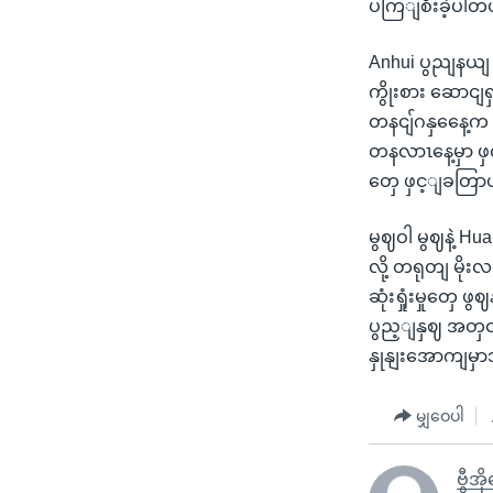
ပကြျစီးခဲ့ပါတယ
Anhui ပွညျနယျ
ကွိုးစား ဆောင
တနငျ်ဂနှနေေ့က
တနလာၤနေ့မှာ ဖှ
တှေ ဖှင့ျခတြာဟာ
မွဈဝါ မွဈနဲ့ H
လို့ တရုတျ မိ
ဆုံးရှုံးမှုတ
ပွည့ျနှဈ အတှငျး 
နှုနျးအောကျမှ
မျှဝေပါ
ဗွီအိ