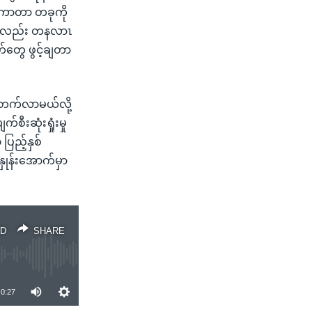
ေကာတာ တခုကို
ေကိုလည်း တနလာၤ
တ်တွေ ဖွင့်ချတာ
င့်တက်လာမယ်လို့
းဆုံးရှုံးမှု
ြည့်နှစ်
ျှနှုန်းအောက်မှာ
D
SHARE
0:27