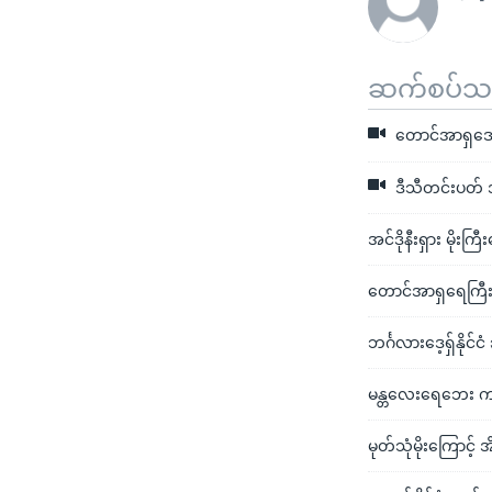
ဆက်စပ်သတင
တောင်အာရှဒေသ 
ဒီသီတင်းပတ် အ
အင်ဒိုနီးရှား မိုးက
တောင်အာရှရေကြီးမ
ဘင်္ဂလားဒေ့ရှ်နိုင်
မန္တလေးရေဘေး က
မုတ်သုံမိုးကြောင့် 