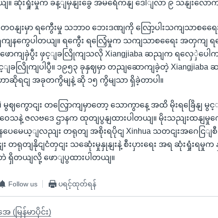
ျ။ ဆုံးရှုံးမှုက ခန့ျမှနျးခွေ အမရေိကနျ ဒေါျလာ ၉ သနျးလောက
 တဝနျးမှာ ရကွေီးမှု သဘာ၀ ဘေးဒဏျကို လြော့ပါးသကျသာစရေေး
ျရှကျနကွေပါတယျ။ ရကွေီး ရလြှေံမှုက သကျသာစရေေး အတှကျ 
 ဖောကျခှဲပွီး ဖှင့ျခလြိုကျသလို Xiangjiaba ဆညျက ရလှေှဲပေ
င့ျခလြိုကျပါပွီ။ ၁၉၅၃ ခုနှဈမှာ တညျဆောကျခဲ့တဲ့ Xiangjiaba ဆည
ဆိုရငျ အခုတကွိမျနဲ့ ဆို ၁၅ ကွိမျသာ ရှိခဲ့တာပါ။
uai မွဈကွောငျး တလြှောကျမှာတော့ သောကွာနေ့ အထိ မိုးရခြေိနျ
ုးလဝေသနဲ့ ဇလဗဒေ ဌာနက ထုတျပွနျထားပါတယျ။ မိုးသညျးထနျမှုက
ှေ ဖွဈနပေမေယ့ျလညျး တရုတျ အစိုးရပိုငျ Xinhua သတငျးအဂေငြျ
တရုတျနိုငျငံတှငျး သဆေုံးမှုနှုနျးနဲ့ စီးပှားရေး အရ ဆုံးရှုံးရမှု
ာဘဲ ရှိတယျလို့ ဖောျပွထားပါတယျ။
Follow us
ပရင့်ထုတ်ရန်
ုအေ (မြန်မာပိုင်း)