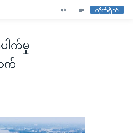
တိုက်ရိုက်
ေါက်မှု
ောက်