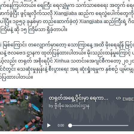
်ရွက်နေကြပါတယ်။ ရေကြီး ရေလျှံမှုက သက်သာစေရေး အတွက် ရ
ဖောက်ခွဲပြီး ဖွင့်ချလိုက်သလို Xiangjiaba ဆည်က ရေလွှဲပေါက်တွ
ုက်ပါပြီ။ ၁၉၅၃ ခုနှစ်မှာ တည်ဆောက်ခဲ့တဲ့ Xiangjiaba ဆည်ကြီးရဲ့ ဂိ
မ်နဲ့ ဆို ၁၅ ကြိမ်သာ ရှိခဲ့တာပါ။
Huai မြစ်ကြောင်း တလျှောက်မှာတော့ သောကြာနေ့ အထိ မိုးရေချိန် မြ
ဲ့ ဇလဗေဒ ဌာနက ထုတ်ပြန်ထားပါတယ်။ မိုးသည်းထန်မှုကြောင့် ပျက်စီ
့်လည်း တရုတ် အစိုးရပိုင် Xinhua သတင်းအေဂျင်စီကတော့ ၂၀၂၀ ပ
ငံတွင်း သေဆုံးမှုနှုန်းနဲ့ စီးပွားရေး အရ ဆုံးရှုံးရမှုက နှစ်စဉ် ပျမ်းမ
ဖော်ပြထားပါတယ်။
တရုတ်အရှေ့ပိုင်းမှာ ရေကာတာ ကျိုးပေါက်မှုကြောင့် လူ တသောင်းခန့် ဘေးဒုက္ခရောက်
EMBE
by
ဗွီအိုအေသတင်းဌာန
No media source currently available
0:00