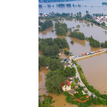
သုတပဒေသာ အင်္ဂလိပ်စာ
အ
ညွန်း
စာမျက်နှာ
သို့
ကျော်
ကြည့်
ရန်
ရှာဖွေ
ရန်
နေရာ
သို့
ကျော်
ရန်