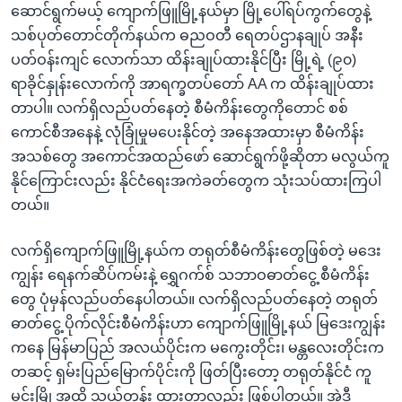
ဆောင်ရွက်မယ့် ကျောက်ဖြူမြို့နယ်မှာ မြို့ပေါ်ရပ်ကွက်တွေနဲ့
သစ်ပုတ်တောင်တိုက်နယ်က ဓညဝတီ ရေတပ်ဌာနချုပ် အနီး
ပတ်ဝန်းကျင် လောက်သာ ထိန်းချုပ်ထားနိုင်ပြီး မြို့ရဲ့ (၉၀)
ရာခိုင်နှုန်းလောက်ကို အာရက္ခတပ်တော် AA က ထိန်းချုပ်ထား
တာပါ။ လက်ရှိလည်ပတ်နေတဲ့ စီမံကိန်းတွေကိုတောင် စစ်
ကောင်စီအနေနဲ့ လုံခြုံမှုမပေးနိုင်တဲ့ အနေအထားမှာ စီမံကိန်း
အသစ်တွေ အကောင်အထည်ဖော် ဆောင်ရွက်ဖို့ဆိုတာ မလွယ်ကူ
နိုင်ကြောင်းလည်း နိုင်ငံရေးအကဲခတ်တွေက သုံးသပ်ထားကြပါ
တယ်။
လက်ရှိကျောက်ဖြူမြို့နယ်က တရုတ်စီမံကိန်းတွေဖြစ်တဲ့ မဒေး
ကျွန်း ရေနက်ဆိပ်ကမ်းနဲ့ ရွှေဂက်စ် သဘာဝဓာတ်ငွေ့ စီမံကိန်း
တွေ ပုံမှန်လည်ပတ်နေပါတယ်။ လက်ရှိလည်ပတ်နေတဲ့ တရုတ်
ဓာတ်ငွေ့ ပိုက်လိုင်းစီမံကိန်းဟာ ကျောက်ဖြူမြို့နယ် မြဒေးကျွန်း
ကနေ မြန်မာပြည် အလယ်ပိုင်းက မကွေးတိုင်း၊ မန္တလေးတိုင်းက
တဆင့် ရှမ်းပြည်မြောက်ပိုင်းကို ဖြတ်ပြီးတော့ တရုတ်နိုင်ငံ ကူ
မင်းမြို့အထိ သွယ်တန်း ထားတာလည်း ဖြစ်ပါတယ်။ အဲဒီ