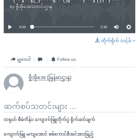
by
ဗွီအိုအေသတင်းဌာန
No media source currently available
0:00
5:36
တိုက်ရိုက် လင့်ခ်
မျှဝေပါ
Follow us
ဗွီအိုအေ (မြန်မာဌာန)
ဆက်စပ်သတင်းများ ...
တရုတ် စီမံကိန်း၊ ကျောက်ဖြူတိုက်ပွဲ ရိုက်ခတ်ချက်
ကျောက်ဖြူ မကျအောင် စစ်ကောင်စီအင်အားဖြည့်