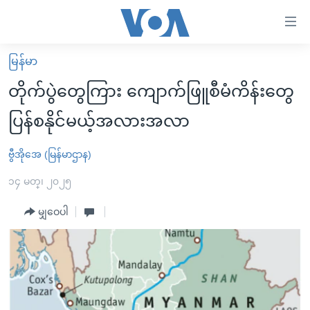
သုံး
ရ
လွယ်ကူ
မြန်မာ
မူလစာမျက်နှာ
စေ
တိုက်ပွဲတွေကြား ကျောက်ဖြူစီမံကိန်းတွေ
မြန်မာ
သည့်
ပြန်စနိုင်မယ့်အလားအလာ
ကမ္ဘာ့သတင်းများ
Link
ဗွီဒီယို
နိုင်ငံတကာ
ဗွီအိုအေ (မြန်မာဌာန)
များ
သတင်းလွတ်လပ်ခွင့်
အမေရိကန်
၁၄ မတ္၊ ၂၀၂၅
ပင်မ
ရပ်ဝန်းတခု လမ်းတခု အလွန်
တရုတ်
အကြောင်းအရာ
မျှဝေပါ
သို့
အင်္ဂလိပ်စာလေ့လာမယ်
အစ္စရေး-ပါလက်စတိုင်း
ကျော်
အပတ်စဉ်ကဏ္ဍများ
အမေရိကန်သုံးအီဒီယံ
ကြည့်
ရေဒီယိုနှင့်ရုပ်သံ အချက်အလက်များ
မကြေးမုံရဲ့ အင်္ဂလိပ်စာ
ရေဒီယို
ရန်
ပင်မ
ရေဒီယို/တီဗွီအစီအစဉ်
ရုပ်ရှင်ထဲက အင်္ဂလိပ်စာ
တီဗွီ