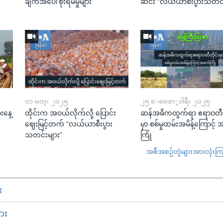
း
ချက်အပေါ်စိုးရိမ်မှုများ
ဆင်း “လယ်ယာစီးပွားသတင်း
၀၁ မတ္၊ ၂၀၂၅
၂၅ ေဖေဖာ္၀ါရီ၊ ၂၀၂၅
းနေ့
ထိုင်းက အဝယ်လိုက်လို့ ပြောင်း
ဆန်အဓိကထွက်ရာ ဧရာဝတီတိ
ဈေးမြင့်တက် “လယ်ယာစီးပွား
မှာ စစ်မှုထမ်းအမိန့်ကြောင့်
သတင်းများ”
ကြုံ
အစီအစဉ်တွဲများအားလုံးကြည့
း
ား