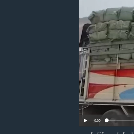
သုတပဒေသာ အင်္ဂလိပ်စာ
အ
ညွန်း
စာမျက်နှာ
သို့
ကျော်
ကြည့်
ရန်
ရှာဖွေ
ရန်
နေရာ
သို့
ကျော်
ရန်
0:00