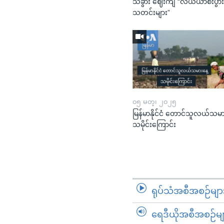
သခွား ဈေးကျ “လယ်ယာစီးပွာ
သတင်းများ”
၀၅ မတ္၊ ၂၀၂၅
မြန်မာနိုင်ငံ တောင်သူလယ်သမာ
သမိုင်းကြောင်း
ရုပ်သံအစီအစဉ်မျာ
ရေဒီယိုအစီအစဉ်မျ