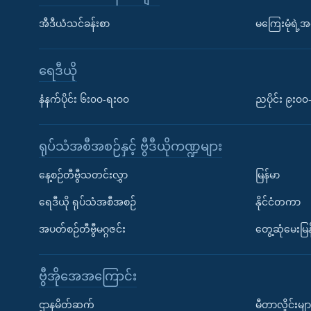
အီဒီယံသင်ခန်းစာ
မကြေးမုံရဲ့အင
ရေဒီယို
နံနက်ပိုင်း ၆း၀၀-ရး၀၀
ညပိုင်း ၉း၀
ရုပ်သံအစီအစဉ်နှင့် ဗွီဒီယိုကဏ္ဍများ
နေ့စဉ်တီဗွီသတင်းလွှာ
မြန်မာ
ရေဒီယို ရုပ်သံအစီအစဉ်
နိုင်ငံတကာ
အပတ်စဉ်တီဗွီမဂ္ဂဇင်း
တွေ့ဆုံမေးမြန
ဗွီအိုအေအကြောင်း
ဌာနမိတ်ဆက်
မီတာလှိုင်းမျာ