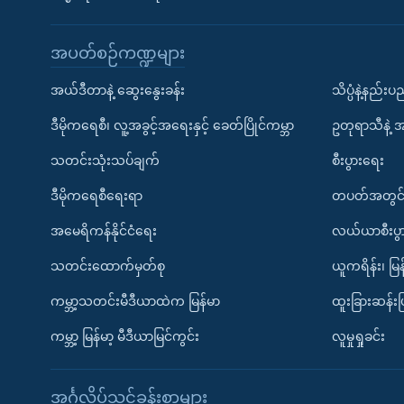
အပတ်စဉ်ကဏ္ဍများ
အယ်ဒီတာနဲ့ ဆွေးနွေးခန်း
သိပ္ပံနဲ့နည်း
ဒီမိုကရေစီ၊ လူ့အခွင့်အရေးနှင့် ခေတ်ပြိုင်ကမ္ဘာ
ဥတုရာသီနဲ့ 
သတင်းသုံးသပ်ချက်
စီးပွားရေး
ဒီမိုကရေစီရေးရာ
တပတ်အတွင်
အမေရိကန်နိုင်ငံရေး
လယ်ယာစီးပွ
သတင်းထောက်မှတ်စု
ယူကရိန်း၊ မြန
ကမ္ဘာ့သတင်းမီဒီယာထဲက မြန်မာ
ထူးခြားဆန်း
ကမ္ဘာ့ မြန်မာ့ မီဒီယာမြင်ကွင်း
လူမှုရှုခင်း
အင်္ဂလိပ်သင်ခန်းစာများ