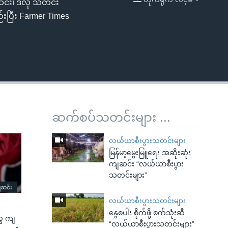
်း၊ ဒီလို သတင်း
EMBED
ြီး Farmer Times
ဆက်စပ်သတင်းများ ...
လယ်ယာစီးပွားသတင်းများ
မြန်မာ့မွေးမြူရေး အဆိုးဆုံး
ကျဆင်း “လယ်ယာစီးပွား
သတင်းများ”
လယ်ယာစီးပွားသတင်းများ
နွေစပါး စိုက်ဖို့ စက်သုံးဆီ
ွေ ကျ
“လယ်ယာစီးပွားသတင်းများ”