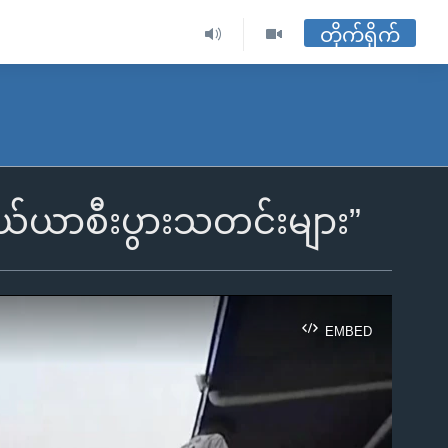
တိုက်ရိုက်
ယ်ယာစီးပွားသတင်းများ”
EMBED