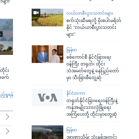
များ”
လယ်ယာစီးပွားသတင်းများ
စက်သုံးဆီမရလို့ မိုးစပါးမရိတ်
နိုင် “လယ်ယာစီးပွားသတင်း
များ”
မြန်မာ
စစ်ကောင်စီ နိုင်ငံခြားရေး
ဝန်ကြီး တရုတ်၊ ထိုင်း
ုင်း
သံအမတ်တွေနဲ့ နေပြည်တော်
 အခက်
မှာ သီးခြားစီတွေ့ဆုံ
နိုင်ငံတကာ
်ရှုရန်
တရုတ်နိုင်ငံခြားရေးဝန်ကြီးနဲ့
ကန်အမျိုးသားလုံခြုံရေး
အကြံပေးတို့ ထိုင်းမှာတွေ့ဆုံ
မြန်မာ
အာဏာသိမ်း သုံးနှစ်အတွင်း