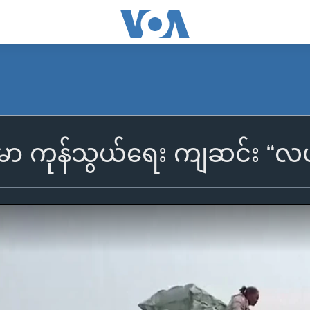
်မာ ကုန်သွယ်ရေး ကျဆင်း “လ