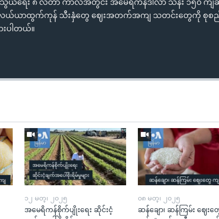
ုန်သွယ်ရေး ၈ လတာ ကာလအတွင်း အမေရိကန်ဒါ်လာ သန်း ၁၅၀ ကျဆင
ယ်ယာထွက်ကုန် သီးနှံတွေ ဈေးအတက်အကျ သတင်းတွေကို စုစည်းပ
ားပါတယ်။
၁၂ မတ္၊ ၂၀၂၅
၀၈ မတ္၊ ၂၀၂၅
အမေရိကန်စိုက်ပျိုးရေး ဆိုင်းငံ့
ဆန်ချော၊ ဆန်ကြမ်း ဈေးတ