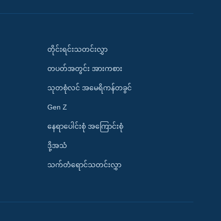
တိုင်းရင်းသတင်းလွှာ
တပတ်အတွင်း အားကစား
သုတစုံလင် အမေရိကန်တခွင်
Gen Z
နေရာပေါင်းစုံ အကြောင်းစုံ
ဒို့အသံ
သက်တံရောင်သတင်းလွှာ