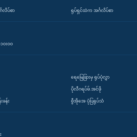
်္ဂလိပ်စာ
ရုပ်ရှင်ထဲက အင်္ဂလိပ်စာ
၀-၁၀း၀၀
ရေမြေခြားမှ ရုပ်ပုံလွှာ
ပိုလီဂရပ်ဖ်.အင်ဖို
်းခန်း
ဗွီအိုအေ ပုံပြရုပ်သံ
း