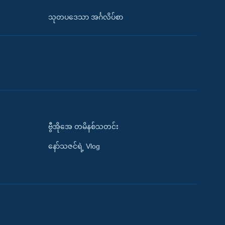
သုတပဒေသာ အင်္ဂလိပ်စာ
ဗွီအိုအေ တမိနစ်သတင်း
နော်သဇင်ရဲ့ Vlog