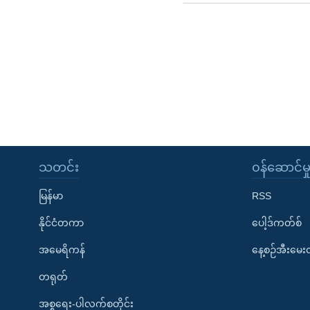
သတင်း
၀န်ဆောင်မှ
မြန်မာ
RSS
နိုင်ငံတကာ
ပေါ့ဒ်ကတ်စ်
အမေရိကန်
နေ့စဉ်အီးမေ
တရုတ်
အစ္စရေး-ပါလက်စတိုင်း