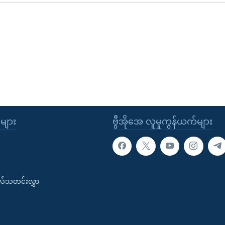
ုများ
ဗွီအိုအေ လူမှုကွန်ယက်များ
းလ်သတင်းလွှာ