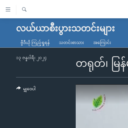
သုံး
ရ
ရှာဖွေ
လွယ်ကူ
မူလစာမျက်နှာ
လယ်ယာစီးပွားသတင်းများ
ရ
စေ
မြန်မာ
လာ
ဗွီဒီယို ကြည့်ရှုရန်
သတင်းစာသား
အကြောင်း
သည့်
ဒ်
ကမ္ဘာ့သတင်းများ
Link
ဗွီဒီယို
နိုင်ငံတကာ
၁၃ ဇန္နဝါရီ၊ ၂၀၂၄
တရုတ်၊ မြန
များ
သတင်းလွတ်လပ်ခွင့်
အမေရိကန်
ပင်မ
ရပ်ဝန်းတခု လမ်းတခု အလွန်
တရုတ်
အကြောင်းအရာ
အင်္ဂလိပ်စာလေ့လာမယ်
အစ္စရေး-ပါလက်စတိုင်း
မျှဝေပါ
သို့
အပတ်စဉ်ကဏ္ဍများ
အမေရိကန်သုံးအီဒီယံ
ကျော်
ကြည့်
ရေဒီယိုနှင့်ရုပ်သံ အချက်အလက်များ
မကြေးမုံရဲ့ အင်္ဂလိပ်စာ
ရေဒီယို
ရန်
ရေဒီယို/တီဗွီအစီအစဉ်
ရုပ်ရှင်ထဲက အင်္ဂလိပ်စာ
တီဗွီ
ပင်မ