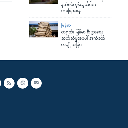
နယ်စပ်ကုန်သွယ်ရေး
အခြေအနေ
မြန်မာ
တရုတ်၊ မြန်မာ စီးပွားရေး
ဆက်ဆံမှုအပေါ် အကဲခတ်
တချို့အမြင်