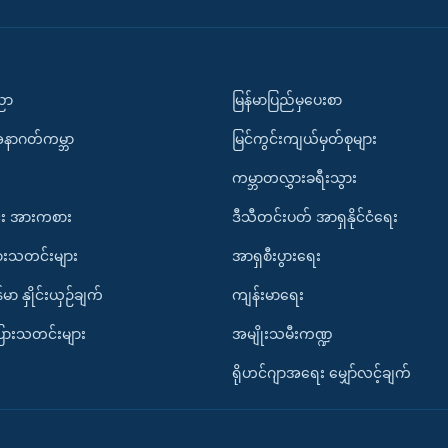
ပညာ
မြန်မာပြည်မှပေးစာ
အနာဂတ်ကမ္ဘာ
မြင်ကွင်းကျယ်မှတ်စုများ
ကမ္ဘာတလွှားခရီးသွား
း အားကစား
ဒီသီတင်းပတ် အာရှနိုင်ငံရေး
ားသတင်းများ
အာရှစီးပွားရေး
်မာ နှိုင်းယှဉ်ချက်
ကျန်းမာရေး
ပြားသတင်းများ
အမျိုးသမီးကဏ္ဍ
ရိုဟင်ဂျာအရေး မျှော်လင့်ချက်