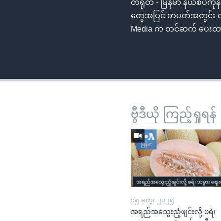
တရုတ် - မြန်မာ နယ်စပ်က
တွေအပြင် တပတ်အတွင်း လ
Media က တင်ဆက် ပေးထ
ဗွီဒီယို ကြည့်ရှုရန်
၁၅ မတ္၊ ၂၀၂၅
အရည်အသွေးညံ့ဖျင်းလို့ ဖရဲ၊