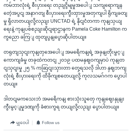
ကမ်ဘာလုံးရဲ့ စီးပှားရေး တညျငွိမျမှုအပေါျ သကျရောကျန
တေဲ့အပွငျ အနာဂတျ စီးပှားရေးကွီးထှားမှုအတှကျပါ ရိုကျခတျ
မှု ရှိလာတယျလို့လညျး UNCTAD ရဲ့ နိုငျငံတကာ ကုနျသှယျ
ရေးနဲ့ ကုနျပစ်စညျးဆိုငျရာဌာနက Pamela Coke Hamilton က
ကွညော ခကြျ ထုတျပွနျပွောဆိုပါတယျ။
တရုတျသှငျးကုနျတှအေပေါျ အမရေိကနျရဲ့ အခှနျတိုးမွှင့ျ
ကောကျခံမှု တခုထဲကတငျ ၂၀၁၉ ပထမနှဈဝကျမှာပဲ ကုနျတ
ငျသှငျးမှု ၂၅ % ကဆြငျးသှားတာ တှေ့ရသလို ဒါဟာ နှဈဘကျ
လုံးရဲ့ စီးပှားရေးကို ထိခိုကျစတေယျလို့ ကုလသမဂ်ဂက ပွောပါ
တယျ။
ဒါတငျမကသေးဘဲ အမရေိကနျ စားသုံးသူတှေ ကုနျဈေးနှုနျး
ကွီးမွင့ျမှုဒဏျကို ခံစားကွရ တယျလို့လညျး ပွောပါတယျ။
မျှဝေပါ
Follow us