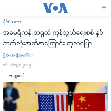
သုံး
ရ
လွယ်ကူ
နိုင်ငံတကာ
မူလစာမျက်နှာ
စေ
အမေရိကန်-တရုတ် ကုန်သွယ်ရေးစစ် နှစ်
မြန်မာ
သည့်
ဘက်လုံးအထိနာကြောင်း ကုလပြော
ကမ္ဘာ့သတင်းများ
Link
ဗွီဒီယို
နိုင်ငံတကာ
ဗွီအိုအေ (မြန်မာပိုင်း)
များ
သတင်းလွတ်လပ်ခွင့်
အမေရိကန်
၀၆ ႏိုဝင္ဘာ၊ ၂၀၁၉
ပင်မ
ရပ်ဝန်းတခု လမ်းတခု အလွန်
တရုတ်
အကြောင်းအရာ
မျှဝေပါ
သို့
အင်္ဂလိပ်စာလေ့လာမယ်
အစ္စရေး-ပါလက်စတိုင်း
ကျော်
အပတ်စဉ်ကဏ္ဍများ
အမေရိကန်သုံးအီဒီယံ
ကြည့်
ရေဒီယိုနှင့်ရုပ်သံ အချက်အလက်များ
မကြေးမုံရဲ့ အင်္ဂလိပ်စာ
ရေဒီယို
ရန်
ပင်မ
ရေဒီယို/တီဗွီအစီအစဉ်
ရုပ်ရှင်ထဲက အင်္ဂလိပ်စာ
တီဗွီ