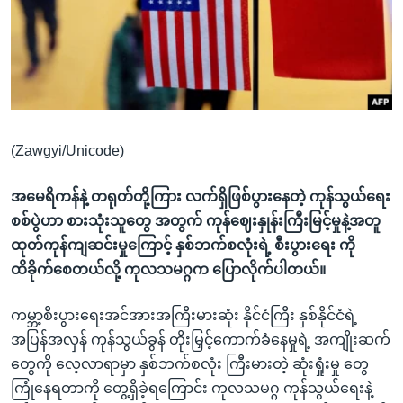
အ
သုတပဒေသာ အင်္ဂလိပ်စာ
ညွန်း
Learning English
စာမျက်နှာ
သို့
ဗွီအိုအေ လူမှုကွန်ယက်များ
ကျော်
ကြည့်
(Zawgyi/Unicode)
ရန်
ဘာသာစကားများ
ရှာဖွေ
အမေရိကန်နဲ့ တရုတ်တို့ကြား လက်ရှိဖြစ်ပွားနေတဲ့ ကုန်သွယ်ရေး
ရန်
စစ်ပွဲဟာ စားသုံးသူတွေ အတွက် ကုန်ဈေးနှုန်းကြီးမြင့်မှုနဲ့အတူ
နေရာ
ထုတ်ကုန်ကျဆင်းမှုကြောင့် နှစ်ဘက်စလုံးရဲ့ စီးပွားရေး ကို
သို့
ထိခိုက်စေတယ်လို့ ကုလသမဂ္ဂက ပြောလိုက်ပါတယ်။
ကျော်
ရန်
ကမ္ဘာ့စီးပွားရေးအင်အားအကြီးမားဆုံး နိုင်ငံကြီး နှစ်နိုင်ငံရဲ့
အပြန်အလှန် ကုန်သွယ်ခွန် တိုးမြှင့်ကောက်ခံနေမှုရဲ့ အကျိုးဆက်
တွေကို လေ့လာရာမှာ နှစ်ဘက်စလုံး ကြီးမားတဲ့ ဆုံးရှုံးမှု တွေ
ကြုံနေရတာကို တွေ့ရှိခဲ့ရကြောင်း ကုလသမဂ္ဂ ကုန်သွယ်ရေးနဲ့