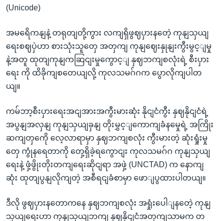
(Unicode)
အမရေိကနျနဲ့ တရုတျတို့ကွား လကျရှိဖွဈပှားနတေဲ့ ကုနျသှယျ
ရေးစဈပှဲဟာ စားသုံးသူတှေ အတှကျ ကုနျဈေးနှုနျးကွီးမွင့ျမှု
နဲ့အတူ ထုတျကုနျကဆြငျးမှုကွောင့ျ နှဈဘကျစလုံးရဲ့ စီးပှား
ရေး ကို ထိခိုကျစတေယျလို့ ကုလသမဂ်ဂက ပွောလိုကျပါတ
ယျ။
ကမ်ဘာ့စီးပှားရေးအငျအားအကွီးမားဆုံး နိုငျငံကွီး နှဈနိုငျငံရဲ့
အပွနျအလှနျ ကုနျသှယျခှနျ တိုးမွှင့ျကောကျခံနမှေုရဲ့ အကြိုး
ဆကျတှကေို လေ့လာရာမှာ နှဈဘကျစလုံး ကွီးမားတဲ့ ဆုံးရှုံးမှု
တှေ ကွုံနရေတာကို တှေ့ရှိခဲ့ရကွောငျး ကုလသမဂ်ဂ ကုနျသှယျ
ရေးနဲ့ ဖှံ့ဖွိုးတိုးတကျရေးဆိုငျရာ အဖှဲ့ (UNCTAD) က နောကျ
ဆုံး ထုတျပွနျလိုကျတဲ့ အစီရငျခံစာမှာ ဖောျပွထားပါတယျ။
ဒီလို ဖွဈပှားနတောကနေ နှဈဘကျစလုံး အရှုံးပေါျနတေဲ့ ကုနျ
သှယျရေးဟာ ကုနျသှယျဘကျ နှဈနိုငျငံအတှကျသာမက တ