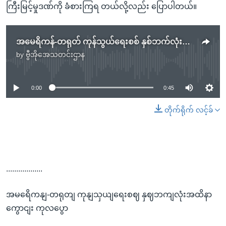
ကြီးမြင့်မှုဒဏ်ကို ခံစားကြရ တယ်လို့လည်း ပြောပါတယ်။
အမေရိကန်-တရုတ် ကုန်သွယ်ရေးစစ် နှစ်ဘက်လုံးအထိနာကြောင်း ကုလပြော
by
ဗွီအိုအေသတင်းဌာန
No media source currently available
0:00
0:45
တိုက်ရိုက် လင့်ခ်
..................
အမရေိကနျ-တရုတျ ကုနျသှယျရေးစဈ နှဈဘကျလုံးအထိနာ
ကွောငျး ကုလပွော