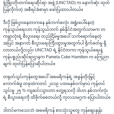
ဖွံ့ဖြိုးတိုးတက်ရေးဆိုင်ရာ အဖွဲ့ (UNCTAD) က နောက်ဆုံး ထုတ်
ပြန်လိုက်တဲ့ အစီရင်ခံစာမှာ ဖော်ပြထားပါတယ်။
ဒီလို ဖြစ်ပွားနေတာကနေ နှစ်ဘက်စလုံး အရှုံးပေါ်နေတဲ့
ကုန်သွယ်ရေးဟာ ကုန်သွယ်ဘက် နှစ်နိုင်ငံအတွက်သာမက တ
ကမ္ဘာလုံးရဲ့ စီးပွားရေး တည်ငြိမ်မှုအပေါ် သက်ရောက်နေတဲ့
အပြင် အနာဂတ် စီးပွားရေးကြီးထွားမှုအတွက်ပါ ရိုက်ခတ်မှု ရှိ
လာတယ်လို့လည်း UNCTAD ရဲ့ နိုင်ငံတကာ ကုန်သွယ်ရေးနဲ့
ကုန်ပစ္စည်းဆိုင်ရာဌာနက Pamela Coke Hamilton က ကြေညာ
ချက် ထုတ်ပြန်ပြောဆိုပါတယ်။
တရုတ်သွင်းကုန်တွေအပေါ် အမေရိကန်ရဲ့ အခွန်တိုးမြှင့်
ကောက်ခံမှု တခုထဲကတင် ၂၀၁၉ ပထမနှစ်ဝက်မှာပဲ ကုန်တင်
သွင်းမှု ၂၅ % ကျဆင်းသွားတာ တွေ့ရသလို ဒါဟာ နှစ်ဘက်လုံး
ရဲ့ စီးပွားရေးကို ထိခိုက်စေတယ်လို့ ကုလသမဂ္ဂက ပြောပါတယ်။
ဒါတင်မကသေးဘဲ အမေရိကန် စားသုံးသူတွေ ကုန်ဈေးနှုန်း