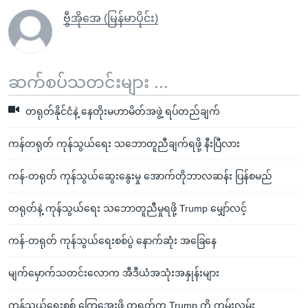
ဗွီအိုအေ (မြန်မာပိုင်း)
ဆက်စပ်သတင်းများ ...
တရုတ်နိုင်ငံနဲ့ နေတိုးမဟာမိတ်အဖွဲ့ ရပ်တည်ချက်
ကန်တရုတ် ကုန်သွယ်ရေး သဘောတူညီချက်ရဖို့ နီးပြီလား
ကန်-တရုတ် ကုန်သွယ်ဆွေးနွေးမှု အောက်တိုဘာလဆန်း ပြန်စမည်
တရုတ်နဲ့ ကုန်သွယ်ရေး သဘောတူညီမှုရဖို့ Trump မျှော်လင့်
ကန်-တရုတ် ကုန်သွယ်ရေးစစ်ပွဲ နောက်ဆုံး အခြေနေ
မျက်မှောက်သတင်းလောက အီဒီယံအသုံးအနှုန်းများ
ကုန်သွယ်ရေးစစ် ကြေအေးဖို့ တရုတ်က Trump ကို ကမ်းလှမ်း