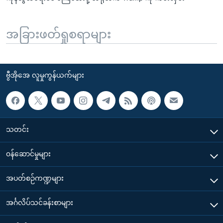
အခြားဖတ်ရှုစရာများ
ဗွီအိုအေ လူမှုကွန်ယက်များ
သတင်း
၀န်ဆောင်မှုများ
အပတ်စဉ်ကဏ္ဍများ
အင်္ဂလိပ်သင်ခန်းစာများ