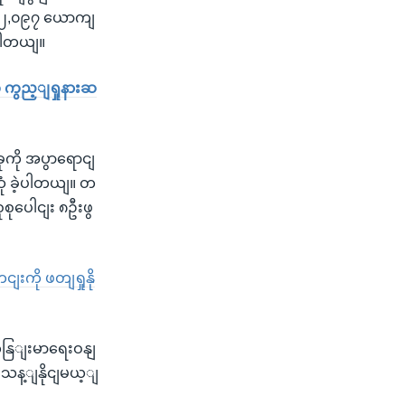
 ၂,၀၉၇ ယောကျ
ပါတယျ။
ို ကွည့ျရှုနားဆ
ကို အပွာရောငျ
ုံ ခဲ့ပါတယျ။ တ
ုစုပေါငျး ၈ဦးဖွ
ကို ဖတျရှုနို
ျကနြျးမာရေးဝနျ
ျသန့ျနိုငျမယ့ျ