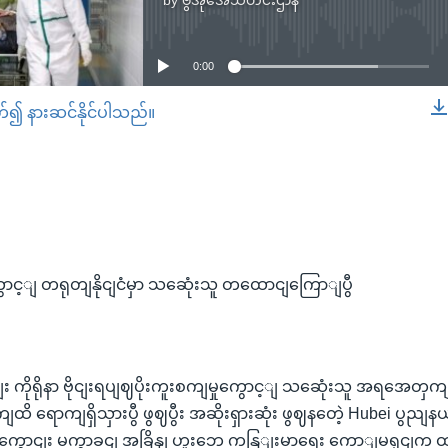
by
ဗွီအိုအေသတင်းဌာန
No media source currently available
0:00
တ်၍ နားဆင်နိုင်ပါသည်။
EMBED
ောင့ျ တရုတျနိုငျငံမှာ သဆေုံးသူ တထောငျကြောျပွီ
ငျး ကိုရိုနာ ဗိုငျးရပျဈပိုးကူးစကျမှုကွောင့ျ သဆေုံးသူ အရအေတှက
ထိ ရောကျရှိသှားပွီ ဖွဈပွီး အဆိုးရှားဆုံး ဖွဈနတေဲ့ Hubei ပွညျန
ဲ့ကွောငျး မကွာခငျ အခြိနျ ဟူးဘေ ကနြျးမာရေး ကောျမရှငျက ထ