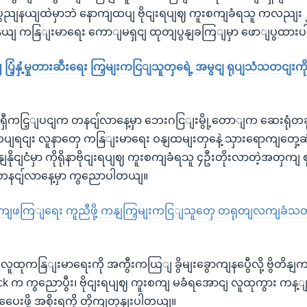
ွညျနယျထဲမှာဘဲ နောကျထပျ ဗိုငျးရပျဈ ကူးစကျခံရသူ ကလညျး
ညျနယျ ကနြျးမာရေး ကောျမရှငျ ထုတျပွနျခကြျမှာ ဖောျပွထား
ပျဈ ပြံ့နှံ့မှုတားဆီးရေး ကြှမျးကငြျသူတှရေဲ့ အမွငျ ရုပျသံသတငျးက
ီကငြ့ျပငျက တနငျ်လာနေ့မှာ ဘေးဂငြျးမွို့တောျက ဆေးရုံတခု
တပျရငျး လူနာတှေ ကနြျးမာရေး ဝနျထမျးတှနေဲ့ သှားရောကျတှေ့ဆ
တိနျနိုငျငံမှာ ကိုရိုနာဗိုငျးရပျဈ ကူးစကျခံရသူ ၄ဦးတိုးလာတဲ့အတှကျ စ
တနငျ်လာနေ့မှာ ကွညောပါတယျ။
ိုကျဖကြျရေး ကူညီဖို့ ကနျကြှမျးကငြျသူတှေ တရုတျလကျခံသတငျး
ာ လူထုကနြျးမာရေးကို အကွီးကယြျ ခွိမျးခွောကျနပွေီလို့ ဗွိတိန
ock က ကွညောပွီး၊ ဗိုငျးရပျဈ ကူးစကျ မခံရအောငျ လူထုကွား ကန့
ှပေေးဖို့ အစိုးရကို တိုကျတှနျးပါတယျ။