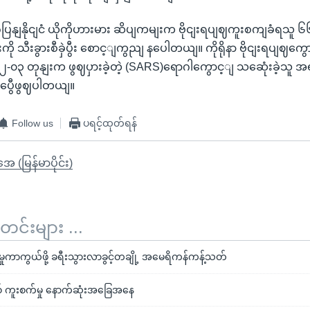
ြနျနိုငျငံ ယိုကိုဟားမား ဆိပျကမျးက ဗိုငျးရပျဈကူးစကျခံရသူ ၆၆ 
ု သီးခွားစီခှဲပွီး စောင့ျကွညျ နပေါတယျ။ ကိုရိုနာ ဗိုငျးရပျဈက
၂-၀၃ တုနျးက ဖွဈပှားခဲ့တဲ့ (SARS)ရောဂါကွောင့ျ သဆေုံးခဲ့
ားနပွေီဖွဈပါတယျ။
Follow us
ပရင့်ထုတ်ရန်
ုအေ (မြန်မာပိုင်း)
်းများ ...
မှုကာကွယ်ဖို့ ခရီးသွားလာခွင့်တချို့ အမေရိကန်ကန့်သတ်
ရပ်စ် ကူးစက်မှု နောက်ဆုံးအခြေအနေ