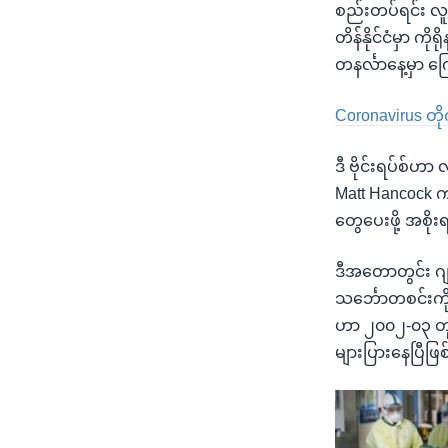
စည်းတပ်ရင်း လူန
တိန်နိုင်ငံမှာ က
တနင်္လာနေ့မှာ
Coronavirus တို
ဒီ ဗိုင်းရပ်စ်ဟာ
Matt Hancock က က
တွေပေးဖို့ အစို
ဒီအတောတွင်း ဂျပ
သင်္ဘောတစင်းကို 
ဟာ ၂၀၀၂-၀၃ တုန
များပြားနေပြီဖ