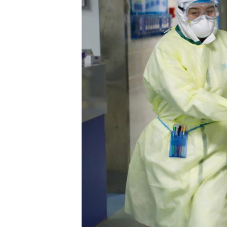
သုတပဒေသာ အင်္ဂလိပ်စာ
အ
ညွန်း
စာမျက်နှာ
သို့
ကျော်
ကြည့်
ရန်
ရှာဖွေ
ရန်
နေရာ
သို့
ကျော်
ရန်