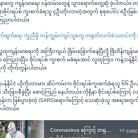
ာတွေ ကျန်းမာရေး ဝန်ထမ်းတွေနဲ့ သွားရောက်တွေ့ဆုံ ခဲ့ပါတယ်။ တချိ
ိုရိုနာဗိုင်းရပ်စ် ကူးစက်ခံရသူ ၄ဦးတိုးလာတဲ့အတွက် စုစုပေါင်း ၈ဦးဖြစ
 ကြေညာပါတယ်။
က်ဖျက်ရေး ကူညီဖို့ ကန်ကျွမ်းကျင်သူတွေ တရုတ်လက်ခံသတင်းကို ဖတ်ရ
 လူထုကျန်းမာရေးကို အကြီးကျယ် ခြိမ်းခြောက်နေပြီလို့ ဗြိတိန်ကျန်း
ြေညာပြီး၊ ဗိုင်းရပ်စ် ကူးစက် မခံရအောင် လူထုကြား ကန့်သန့်နိုင်မယ့်
းရကို တိုက်တွန်းပါတယ်။
န်နိုင်ငံ ယိုကိုဟားမား ဆိပ်ကမ်းက ဗိုင်းရပ်စ်ကူးစက်ခံရသူ ၆၆ ဦးပါတ
သီးခြားစီခွဲပြီး စောင့်ကြည် နေပါတယ်။ ကိုရိုနာ ဗိုင်းရပ်စ်ကြောင့်
်းက ဖြစ်ပွားခဲ့တဲ့ (SARS)ရောဂါကြောင့် သေဆုံးခဲ့သူ အရေအတွက်ထ
ြစ်ပါတယ်။
Coronavirus ကြောင့် တရုတ်နိုင်ငံမှာ သေဆုံးသူ တထောင်ကျော်ပြီ
EMBE