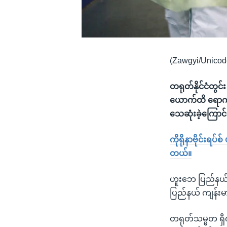
(Zawgyi/Unicod
တရုတ်နိုင်ငံတွင်
ယောက်ထိ ရောက်ရှ
သေဆုံးခဲ့ကြောင
ကိုရိုနာဗိုင်းရပ်
တယ်။
ဟူးဘေ ပြည်နယ်ထ
ပြည်နယ် ကျန်းမ
တရုတ်သမ္မတ ရှီက