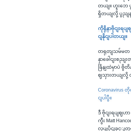
တယျ။ ဟူးဘေ ပ
ရှိတယျလို့ ပွ
ကိုရိုနာဗိုငျးရ
ငျနိုငျပါတယျ။
တရုတျသမ်မတ ရှ
နှာခေါငျးစညျး
ခြိနျထဲမှာပဲ ဗွိ
ဈသှားတယျလို့ 
Coronavirus တ
ငျပါပွီ။
ဒီ ဗိုငျးရပျဈဟ
ကွီး Matt Hanc
လုပျပိုငျခှင့ျတ