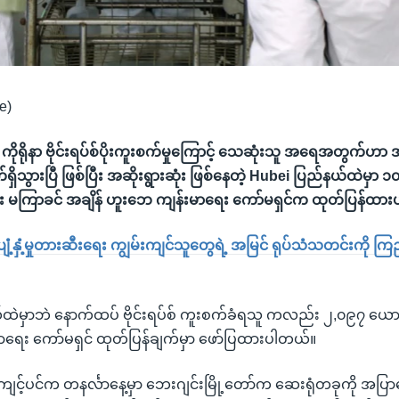
e)
း ကိုရိုနာ ဗိုင်းရပ်စ်ပိုးကူးစက်မှုကြောင့် သေဆုံးသူ အရေအတွက်ဟာ အ
ိသွားပြီ ဖြစ်ပြီး အဆိုးရွားဆုံး ဖြစ်နေတဲ့ Hubei ပြည်နယ်ထဲမှာ ၁
်း မကြာခင် အချိန် ဟူးဘေ ကျန်းမာရေး ကော်မရှင်က ထုတ်ပြန်ထာ
စ် ပျံ့နှံ့မှုတားဆီးရေး ကျွမ်းကျင်သူတွေရဲ့ အမြင် ရုပ်သံသတင်းကို ကြည့
ဲမှာဘဲ နောက်ထပ် ဗိုင်းရပ်စ် ကူးစက်ခံရသူ ကလည်း ၂,၀၉၇ ယောက
ာရေး ကော်မရှင် ထုတ်ပြန်ချက်မှာ ဖော်ပြထားပါတယ်။
ျင့်ပင်က တနင်္လာနေ့မှာ ဘေးဂျင်းမြို့တော်က ဆေးရုံတခုကို အပြာရ