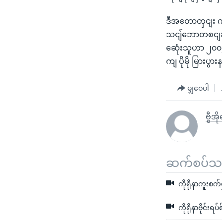
ဒီအတောတှငျး ဂပ
သငျ်ဘောတစငျးကိ
ဆေုံးသူဟာ ၂၀၀
ကျ ပိုမို မြားပွ
မျှဝေပါ
ဗွီအိ
ဆက်စပ်သတင
ကိုရိုနာကူးစက်
ကိုရိုနာဗိုင်း