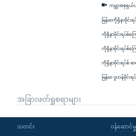
ကမ္ဘာ့အစုရှယ်ယာ
မြန်မာကိုရိုနာဗိုင
ကိုရိုနာဗိုင်းရပ်စ်
ကိုရိုနာဗိုင်းရပ်စ်
ကိုရိုနာဗိုင်းရပ်စ် ဓ
မြန်မာ ဝူဟန်ဗိုင်း
အခြားဖတ်ရှုစရာများ
သတင်း
၀န်ဆောင်မှ