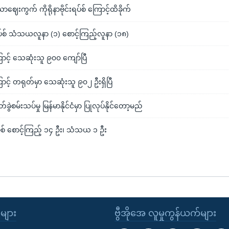
ဈေးကွက် ကိုရိုနာဗိုင်းရပ်စ် ကြောင့်ထိခိုက်
်းရပ်စ် သံသယလူနာ (၁) စောင့်ကြည့်လူနာ (၁၈)
ကြောင့် သေဆုံးသူ ၉၀၀ ကျော်ပြီ
ကြောင့် တရုတ်မှာ သေဆုံးသူ ၉၀၂ ဦးရှိပြီ
ာတ်ခွဲစမ်းသပ်မှု မြန်မာနိုင်ငံမှာ ပြုလုပ်နိုင်တော့မည်
ရပ်စ် စောင့်ကြည့် ၁၄ ဦး၊ သံသယ ၁ ဦး
ုများ
ဗွီအိုအေ လူမှုကွန်ယက်များ