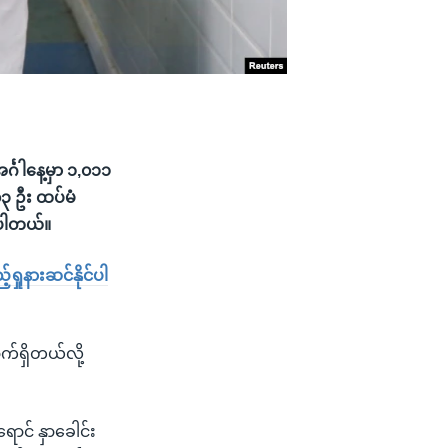
င်္ဂါနေ့မှာ ၁,၀၁၁
၀၃ ဦး ထပ်မံ
းပါတယ်။
်ရှုနားဆင်နိုင်ပါ
်ရှိတယ်လို့
ောင် နှာခေါင်း