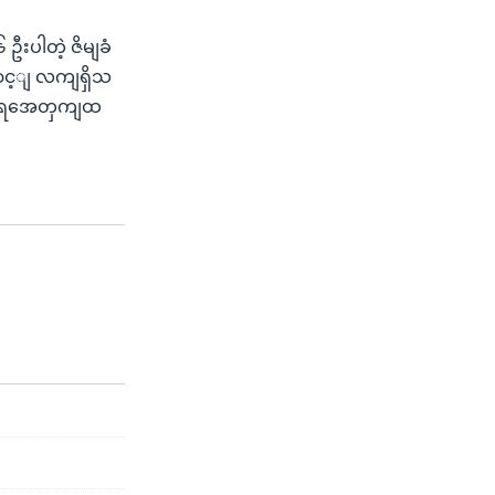
ဦးပါတဲ့ ဇိမျခံ
ွောင့ျ လကျရှိသ
သူ အရအေတှကျထ