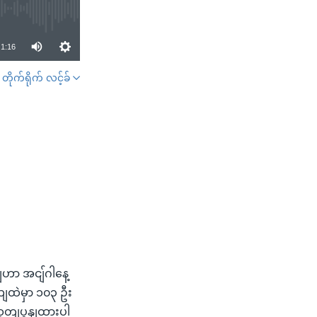
1:16
တိုက်ရိုက် လင့်ခ်
SHARE
ျဟာ အငျ်ဂါနေ့
ယျထဲမှာ ၁၀၃ ဦး
ုတျပွနျထားပါ