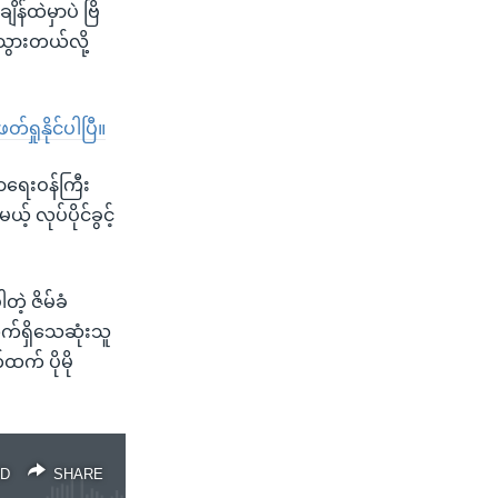
န်ထဲမှာပဲ ဗြိ
်သွားတယ်လို့
ှုနိုင်ပါပြီ။
မာရေးဝန်ကြီး
 လုပ်ပိုင်ခွင့်
ဲ့ ဇိမ်ခံ
 လက်ရှိသေဆုံးသူ
က် ပိုမို
D
SHARE