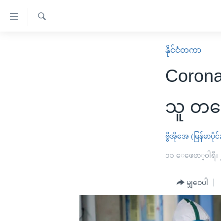
သုံး
ရ
ရှာဖွေ
လွယ်ကူ
မူလစာမျက်နှာ
နိုင်ငံတကာ
ရ
စေ
မြန်မာ
လာ
Coronav
သည့်
ဒ်
ကမ္ဘာ့သတင်းများ
Link
ဗွီဒီယို
နိုင်ငံတကာ
သူ တထေ
များ
သတင်းလွတ်လပ်ခွင့်
အမေရိကန်
ပင်မ
ရပ်ဝန်းတခု လမ်းတခု အလွန်
တရုတ်
ဗွီအိုအေ (မြန်မာပိုင်
အကြောင်းအရာ
အင်္ဂလိပ်စာလေ့လာမယ်
အစ္စရေး-ပါလက်စတိုင်း
၁၁ ေဖေဖာ္၀ါရီ၊
သို့
အပတ်စဉ်ကဏ္ဍများ
အမေရိကန်သုံးအီဒီယံ
ကျော်
မျှဝေပါ
ကြည့်
ရေဒီယိုနှင့်ရုပ်သံ အချက်အလက်များ
မကြေးမုံရဲ့ အင်္ဂလိပ်စာ
ရေဒီယို
ရန်
ရေဒီယို/တီဗွီအစီအစဉ်
ရုပ်ရှင်ထဲက အင်္ဂလိပ်စာ
တီဗွီ
ပင်မ