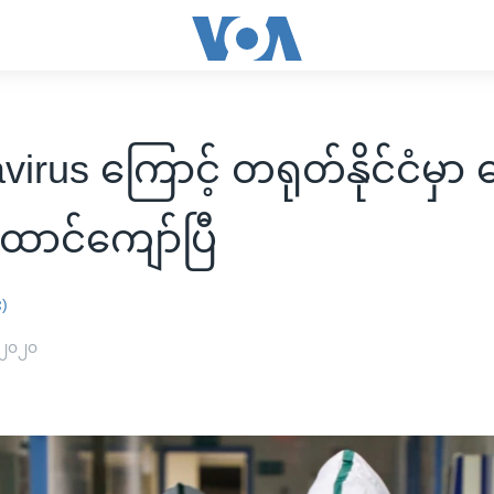
irus ကြောင့် တရုတ်နိုင်ငံမှာ
ာင်ကျော်ပြီ
း)
 ၂၀၂၀