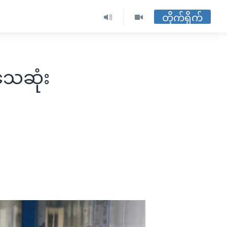
တိုက်ရိုက်
 သေဆုံး