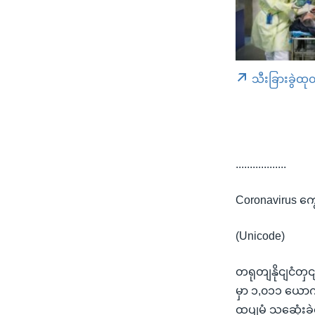
သီးခြားခွဲထု
..................
Coronavirus ကွ
(Unicode)
တရုတျနိုငျငံတှ
မှာ ၁,၀၁၁ ယောကျ
ထပျမံ သဆေုံးခ