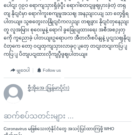
ပေါငျး ၇၉၀ ရောကျသှားရှိခဲ့ပွီး ရောဂါစတငျဖွဈပှားခဲ့တဲ့ တရု
တျ နိုငျငံမှာ ရောဂါကူးစကျမှုအသဈ အနညျးငယျ သာ တှေ့ရှိရ
ပါတယျ။ သွစတွေးလနြိုငျငံကလညျး တဈခွား နိုငျငံတှနေညျး
တူ လူအမြား စုဝေးမှုနဲ့ ရောဂါ ခွခြေုပျထားရေး အစီအစဉျတှ
ကေို ကွညောခဲ့ ပါတယျ။ဥရောပက အီတလီ၊စပိနျနဲ့ ပွငျသဈနိုငျ
ငံတှကေ တော့ ဝငျထှကျသှားလာခှင့ျတှေ တငျးတငျးကပြျ
ကပြျ ပိတျပငျထားလိုကျပွီဖွဈပါတယျ။
မျှဝေပါ
Follow us
ဗွီအိုအေ (မြန်မာပိုင်း)
ဆက်စပ်သတင်းများ ...
Coronavirus မဖြစ်သေးတဲ့နိုင်ငံတွေ အသင့်ပြင်ထားကြဖို့ WHO