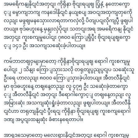
အမရေိကနျနိုငျငံအတှငျး ကိုရိုနာ ဗိုငျးရပျဈ ပြံ့နှံ့ နတောကွော
င့ျ မွောကျဘကျ ကနဒေါနိုငျငံ နယျစပျ အဝငျအထှကျတှကေို
လညျး မဖွဈမနသှေားလာရတာကလှဲလို့ ပိတျပငျလိုကျပွီ ဖွဈပါ
တယျ။ ဗုဒ်ဓဟူးနေ့ မှနျးလှဲပိုငျး သတငျးအရ အမရေိကနျ နိုငျငံ
အတှငျး ကူးစကျမှုပေါငျး ၇၈၀၀ ကြောျရှိပွီး ဗိုငျးရပျဈကွော
င့ျ ၁၄၁ ဦး အသကျသဆေုံးခဲ့ပါတယျ။
ကမ်ဘာတဈဝှမျးမှာတော့ ကိုရိုနာဗိုငျးရပျဈ ရောဂါ ကူးစကျမှု
ပေါငျး ၂ သိနျး ကြောျသှားသလို တရုတျပွညျပွငျပ သဆေုံးသူ
ဦးရေ ဟာလညျး ၈၀၀၀ ကြောျသှားခဲ့ပါတယျ။ အီတလီနိုငျငံ
မှာ ဗုဒ်ဓဟူးနေ့ တဈနေ့တညျး လူ ၄၇၅ ဦး သဆေုံးခဲ့တာကွော
င့ျ အီတလီနိုငျငံ အတှငျး ဒီရောဂါကွောင့ျ တဈနေ့တညျး လူ
အမြားဆုံး အသကျဆုံးရှုံးခဲ့တာလညျး ဖွဈပါတယျ။ အီတလီနို
ငျငံဟာ တရုတျနိုငျငံ ပွီးရငျ ကိုရိုနာ ဗိုငျးရပျဈ ကူးစကျရောဂါ
ဒဏျ အပွငျးထနျဆုံး ခံစားနရေတာပါ။
အာရှဒသေမှာတော့ မလေးရှားနိုငျငံအတှငျး ရောဂါ ကူးစကျမှု