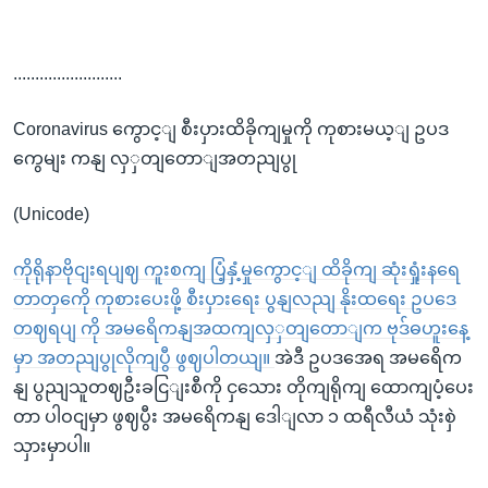
.........................
Coronavirus ကွောင့ျ စီးပှားထိခိုကျမှုကို ကုစားမယ့ျ ဥပဒ
ကွေမျး ကနျ လှှတျတောျအတညျပွု
(Unicode)
ကိုရိုနာဗိုငျးရပျဈ ကူးစကျ ပြံ့နှံ့မှုကွောင့ျ ထိခိုကျ ဆုံးရှုံးနရေ
တာတှကေို ကုစားပေးဖို့ စီးပှားရေး ပွနျလညျ နိုးထရေး ဥပဒေ
တဈရပျ ကို အမရေိကနျအထကျလှှတျတောျက ဗုဒ်ဓဟူးနေ့
မှာ အတညျပွုလိုကျပွီ ဖွဈပါတယျ။
အဲဒီ ဥပဒအေရ အမရေိက
နျ ပွညျသူတဈဦးခငြျးစီကို ငှသေား တိုကျရိုကျ ထောကျပံ့ပေး
တာ ပါဝငျမှာ ဖွဈပွီး အမရေိကနျ ဒေါျလာ ၁ ထရီလီယံ သုံးစှဲ
သှားမှာပါ။