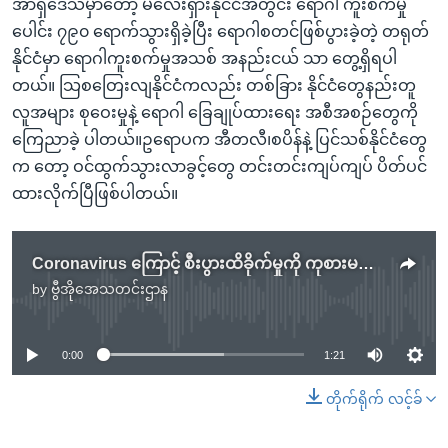
အာရှဒေသမှာတော့ မလေးရှားနိုင်ငံအတွင်း ရောဂါ ကူးစက်မှု
ပေါင်း ၇၉၀ ရောက်သွားရှိခဲ့ပြီး ရောဂါစတင်ဖြစ်ပွားခဲ့တဲ့ တရုတ်
နိုင်ငံမှာ ရောဂါကူးစက်မှုအသစ် အနည်းငယ် သာ တွေ့ရှိရပါ
တယ်။ သြစတြေးလျနိုင်ငံကလည်း တစ်ခြား နိုင်ငံတွေနည်းတူ
လူအများ စုဝေးမှုနဲ့ ရောဂါ ခြေချုပ်ထားရေး အစီအစဉ်တွေကို
ကြေညာခဲ့ ပါတယ်။ဥရောပက အီတလီ၊စပိန်နဲ့ ပြင်သစ်နိုင်ငံတွေ
က တော့ ဝင်ထွက်သွားလာခွင့်တွေ တင်းတင်းကျပ်ကျပ် ပိတ်ပင်
ထားလိုက်ပြီဖြစ်ပါတယ်။
Coronavirus ကြောင့် စီးပွားထိခိုက်မှုကို ကုစားမယ့် ဥပဒေကြမ်း ကန် လွှတ်တော်အတည်ပြု
by
ဗွီအိုအေသတင်းဌာန
No media source currently available
0:00
1:21
တိုက်ရိုက် လင့်ခ်