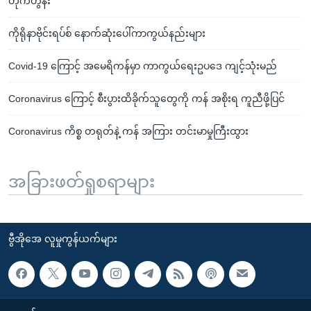
တိုက်တွန်း
ကိုရိုနာဗိုင်းရပ်စ် နောက်ဆုံးပေါ်ကာကွယ်နည်းများ
Covid-19 ကြောင့် အမေရိကန်မှာ ကာကွယ်ရေးဥပဒေ ကျင့်သုံးမည်
Coronavirus ကြောင့် စီးပွားထိခိုက်သူတွေကို ကန် အစိုးရ ကူညီဖို့ပြင်
Coronavirus ကိစ္စ တရုတ်နဲ့ ကန် အကြား တင်းမာမှုကြီးထွား
အခြားဖတ်ရှုစရာများ
ဗွီအိုအေ လူမှုကွန်ယက်များ