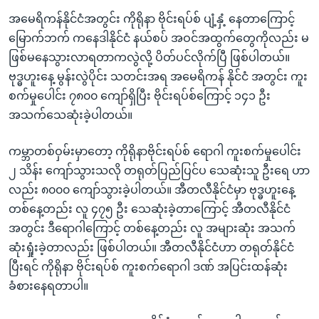
အမေရိကန်နိုင်ငံအတွင်း ကိုရိုနာ ဗိုင်းရပ်စ် ပျံ့နှံ့ နေတာကြောင့်
မြောက်ဘက် ကနေဒါနိုင်ငံ နယ်စပ် အဝင်အထွက်တွေကိုလည်း မ
ဖြစ်မနေသွားလာရတာကလွဲလို့ ပိတ်ပင်လိုက်ပြီ ဖြစ်ပါတယ်။
ဗုဒ္ဓဟူးနေ့ မွန်းလွဲပိုင်း သတင်းအရ အမေရိကန် နိုင်ငံ အတွင်း ကူး
စက်မှုပေါင်း ၇၈၀၀ ကျော်ရှိပြီး ဗိုင်းရပ်စ်ကြောင့် ၁၄၁ ဦး
အသက်သေဆုံးခဲ့ပါတယ်။
ကမ္ဘာတစ်ဝှမ်းမှာတော့ ကိုရိုနာဗိုင်းရပ်စ် ရောဂါ ကူးစက်မှုပေါင်း
၂ သိန်း ကျော်သွားသလို တရုတ်ပြည်ပြင်ပ သေဆုံးသူ ဦးရေ ဟာ
လည်း ၈၀၀၀ ကျော်သွားခဲ့ပါတယ်။ အီတလီနိုင်ငံမှာ ဗုဒ္ဓဟူးနေ့
တစ်နေ့တည်း လူ ၄၇၅ ဦး သေဆုံးခဲ့တာကြောင့် အီတလီနိုင်ငံ
အတွင်း ဒီရောဂါကြောင့် တစ်နေ့တည်း လူ အများဆုံး အသက်
ဆုံးရှုံးခဲ့တာလည်း ဖြစ်ပါတယ်။ အီတလီနိုင်ငံဟာ တရုတ်နိုင်ငံ
ပြီးရင် ကိုရိုနာ ဗိုင်းရပ်စ် ကူးစက်ရောဂါ ဒဏ် အပြင်းထန်ဆုံး
ခံစားနေရတာပါ။