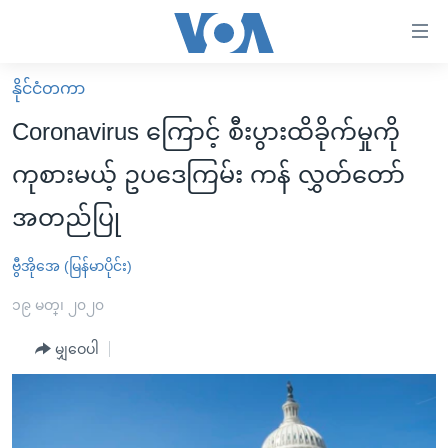
သုံး
ရ
လွယ်ကူ
နိုင်ငံတကာ
မူလစာမျက်နှာ
စေ
Coronavirus ကြောင့် စီးပွားထိခိုက်မှုကို
မြန်မာ
သည့်
ကုစားမယ့် ဥပဒေကြမ်း ကန် လွှတ်တော်
ကမ္ဘာ့သတင်းများ
Link
အတည်ပြု
ဗွီဒီယို
နိုင်ငံတကာ
များ
သတင်းလွတ်လပ်ခွင့်
အမေရိကန်
ပင်မ
ဗွီအိုအေ (မြန်မာပိုင်း)
ရပ်ဝန်းတခု လမ်းတခု အလွန်
တရုတ်
အကြောင်းအရာ
၁၉ မတ္၊ ၂၀၂၀
သို့
အင်္ဂလိပ်စာလေ့လာမယ်
အစ္စရေး-ပါလက်စတိုင်း
ကျော်
မျှဝေပါ
အပတ်စဉ်ကဏ္ဍများ
အမေရိကန်သုံးအီဒီယံ
ကြည့်
ရေဒီယိုနှင့်ရုပ်သံ အချက်အလက်များ
မကြေးမုံရဲ့ အင်္ဂလိပ်စာ
ရေဒီယို
ရန်
ပင်မ
ရေဒီယို/တီဗွီအစီအစဉ်
ရုပ်ရှင်ထဲက အင်္ဂလိပ်စာ
တီဗွီ