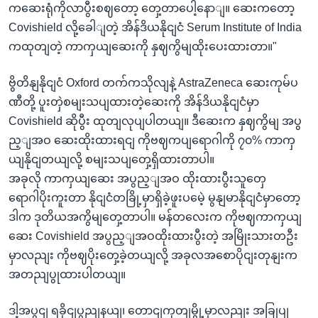
ကဆေးရုံကိုလာပွီးစဈတော့ တှေ့တာပေါ့နောျ။ ဆေးကတော့
Covishield လို့ခေါျတဲ့ အိန်ဒိယနိုငျငံ Serum Institute of India
ကထုတျတဲ့ ကာကှယျဆေးကို နှဈကွိမျထိုးပေးထားတာ။"
ဗွိတိနျနိုငျငံ Oxford တက်ကသိုလျနဲ့ AstraZeneca ဆေးကုမ်ပ
ဏီတို့ ပူးတှဲစမျးသပျထားတဲ့ဆေးကို အိန်ဒိယနိုငျငံမှာ
Covishield ဆိုပွီး ထုတျလုပျပါတယျ။ ဒီဆေးက နှဈကွိမျ အပွ
ည့ျအဝ ဆေးထိုးထားရငျ ကိုဗဈကပျရောဂါကို ၇၀% ကာကှ
ယျနိုငျတယျလို့ စမျးသပျတှေ့ရှိထားတာပါ။
အခုလို ကာကှယျဆေး အပွည့ျအဝ ထိုးထားပွီးသူတှေ
ရောဂါပိုးကူးတာ နိုငျငံတခြို့မှာရှိခဲ့ဖူးပမေဲ့ မွနျမာနိုငျငံမှာတော့
ဒါက ဒုတိယအကွိမျတှေ့တာပါ။ မန်တလေးက ကိုဗဈကာကှယျ
ဆေး Covishield အပွည့ျအဝထိုးထားပွီးတဲ့ အမြိုးသားတဦး
မှာလညျး ကိုဗဈပိုးတှေ့ခဲ့တယျလို့ အခုလအစောပိုငျးတုနျးက
အတညျပွုထားပါတယျ။
ဒါ့အပွငျ ရခိုငျပွညျနယျ၊ တောငျကုတျမွို့မှာလညျး အခြုပျ