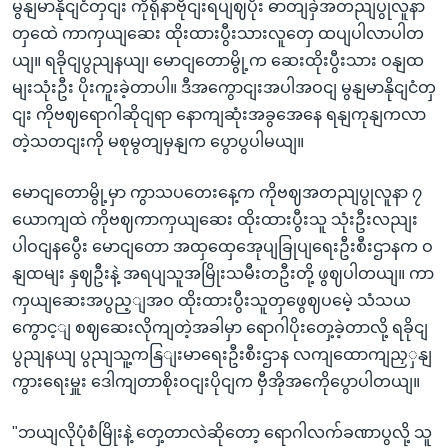
မွနျမာနိုငျငံတှငျး ကိုရိုနာဗိုငျးရပျဈပိုး ဓာတျခှဲအတညျပွုလူနာ
တှထေဲ ကာကှယျဆေး ထိုးထားပွီးသားလူတှေ ထပျပါလာပါတ
ယျ။ ရခိုငျပွညျနယျ၊ မောငျတောမွို့က ဆေးထိုးပွီးသား ဝနျထ
မျးသုံးဦး ပိုးကူးခဲ့တာပါ။ ဒီအကွောငျးအပါအဝငျ မွနျမာနိုငျငံတှ
ငျး ကိုဗဈရောဂါဆိုငျရာ နောကျဆုံးအခွအေနေ ရနျကုနျကလာ
တဲ့သတငျးကို မစုမွတျမှနျက ပွောပွပါမယျ။
မောငျတောမွို့မှာ ကွာသပတေးနေ့က ကိုဗဈအတညျပွုလူနာ ၇
ယောကျထဲ ကိုဗဈကာကှယျဆေး ထိုးထားပွီးသူ သုံးဦးလညျး
ပါဝငျနပွေီး မောငျတော အထှထှေအေုပျခြုပျရေးဦးစီးဌာနက ဝ
နျထမျး နှဈဦးနဲ့ အရပျသူအမြိုးသမီးတဦးတို့ ဖွဈပါတယျ။ ကာ
ကှယျဆေးအပွည့ျအဝ ထိုးထားပွီးသူတှဖွေဈပမေဲ့ သံသယ
ကွောင့ျ စဈဆေးလိုကျတဲ့အခါမှာ ရောဂါပိုးတှေ့ခဲ့တာလို့ ရခိုငျ
ပွညျနယျ ပွညျသူ့ကနြျးမာရေးဦးစီးဌာန လကျထောကျညှှနျ
ကွားရေးမှူး ဒေါကျတာစိုးဝငျးပိုငျက ဗှီအိုအကေိုပွောပါတယျ။
"ဘယျလိုပုံစံမြိုးနဲ့ တှေ့တာလဲဆိုတော့ ရောဂါလက်ခဏာပွလို့ သူ