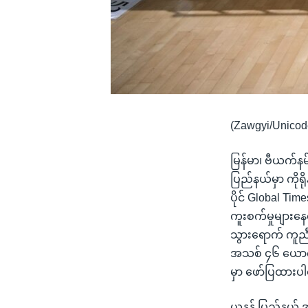
(Zawgyi/Unicod
မြန်မာ၊ ဗီယက်နမ်
ပြည်နယ်မှာ ကိုရို
ပိုင် Global Ti
ကူးစက်မှုများနေ
သွားရောက် ကူညီ
အသစ် ၄၆ ယောက်တ
မှာ ဖော်ပြထား
ယူနန် ပြည်နယ် အ