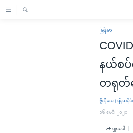
သုံး
ရ
ရှာဖွေ
လွယ်ကူ
မူလစာမျက်နှာ
မြန်မာ
ရ
စေ
မြန်မာ
လာ
COVID-
သည့်
ဒ်
ကမ္ဘာ့သတင်းများ
Link
ဗွီဒီယို
နိုင်ငံတကာ
နယ်စပ်
များ
သတင်းလွတ်လပ်ခွင့်
အမေရိကန်
ပင်မ
တရုတ်
ရပ်ဝန်းတခု လမ်းတခု အလွန်
တရုတ်
အကြောင်းအရာ
အင်္ဂလိပ်စာလေ့လာမယ်
အစ္စရေး-ပါလက်စတိုင်း
သို့
ဗွီအိုအေ (မြန်မာပိုင်
အပတ်စဉ်ကဏ္ဍများ
အမေရိကန်သုံးအီဒီယံ
ကျော်
ကြည့်
ရေဒီယိုနှင့်ရုပ်သံ အချက်အလက်များ
၁၆ ဧၿပီ၊ ၂၀၂၀
မကြေးမုံရဲ့ အင်္ဂလိပ်စာ
ရေဒီယို
ရန်
ရေဒီယို/တီဗွီအစီအစဉ်
ရုပ်ရှင်ထဲက အင်္ဂလိပ်စာ
တီဗွီ
ပင်မ
မျှဝေပါ