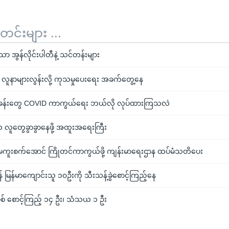
်းများ ...
အွန်လိုင်းပါတီနဲ့ သင်တန်းများ
19 လူနာများလွန်းလို့ ကုသမှုပေးရေး အခက်တွေ့နေ
ေးခန်းတွေ COVID ကာကွယ်ရေး ဘယ်လို လုပ်ထားကြသလဲ
လူတွေခွာခွာနေဖို့ အထူးအရေးကြီး
စ်ပိုး မကူးစက်အောင် ကြိုတင်ကာကွယ်ဖို့ ကျန်းမာရေးဌာန ထပ်မံသတိပေး
် မြန်မာကျောင်းသူ ၁၀ဦးကို သီးသန့်ခွဲစောင့်ကြည့်နေ
ရပ်စ် စောင့်ကြည့် ၁၄ ဦး၊ သံသယ ၁ ဦး