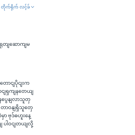
တိုက်ရိုက် လင့်ခ်
SHARE
 တရုတျဆောကျမ
ကျတောငျပိုငျးက
 ဆောငျရှကျနတေယျ
ပကနပွေနျလာသူတှ
းက တာဝနျရှိသူတှေ
ာ ဗုဒ်ဓဟူးနေ့
 ပါဝငျတယျလို့