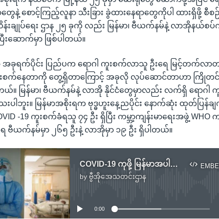
တွေနဲ့ စောင့်ကြည့်လူနာ သီးခြား ခွဲထားနေရာတွေကိုပါ ထားရှိဖို့ စီ
်းချုပ်ရေး ဌာန ၂၅ ခုကို လည်း မြန်မာ၊ ဗီယက်နမ်နဲ့ လာအိုနယ်စပ်က
ြီးဆောက်မှာ ဖြစ်ပါတယ်။
ာ အခုရက်ပိုင်း ပြည်ပက ရောဂါ ကူးစက်လာသူ ဦးရေ မြင့်တက်လာတာ
းစက်နေတာကို တွေ့ရှိတာကြောင့် အခုလို လုပ်ဆောင်တာဟာ ကြိုတင် 
။ မြန်မာ၊ ဗီယက်နမ်နဲ့ လာအို နိုင်ငံတွေမှာလည်း လက်ရှိ ရောဂါ ကူးစက
သေးပါဘူး။ မြန်မာအစိုးရက ဗုဒ္ဓဟူးနေ့ညပိုင်း နောက်ဆုံး ထုတ်ပြန်
 COVID -19 ကူးစက်ခံရသူ ၇၄ ဦး ရှိပြီး ကမ္ဘာ့ကျန်းမာရေးအဖွဲ့ WHO 
 ဗီယက်နမ်မှာ ၂၆၅ ဦးနဲ့ လာအိုမှာ ၁၉ ဦး ရှိပါတယ်။
COVID-19 ကုဖို့ မြန်မာအပါအဝင် ယူနန်နယ်စပ်ဒေသတလျှောက် ဆေးရုံ ၂၅ ခု တရုတ်ဆောက်မည်
EMBE
by
ဗွီအိုအေသတင်းဌာန
No media source currently available
0:00