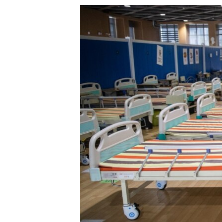
သုတပဒေသာ အင်္ဂလိပ်စာ
အ
ညွန်း
စာမျက်နှာ
သို့
ကျော်
ကြည့်
ရန်
ရှာဖွေ
ရန်
နေရာ
သို့
ကျော်
ရန်