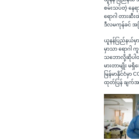
စမ်းသပ်တဲ့ နေရာ
ရောဂါ တားဆီးထိန
ဒီလမကုန်ခင် အပ
ယူနန်ပြည်နယ်မှ
မှာသာ ရောဂါ ကူ
သဘောလို့ဆိုပါတယ်
မားတာမျိုး မရှိ
မြန်မာနိုင်ငံမှာ
ထုတ်ပြန် ချက်အရ