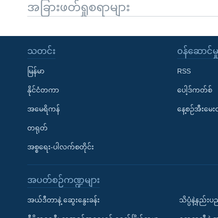
အခြားဖတ်ရှုစရာများ
သတင်း
၀န်ဆောင်မှ
မြန်မာ
RSS
နိုင်ငံတကာ
ပေါ့ဒ်ကတ်စ်
အမေရိကန်
နေ့စဉ်အီးမေ
တရုတ်
အစ္စရေး-ပါလက်စတိုင်း
အပတ်စဉ်ကဏ္ဍများ
အယ်ဒီတာနဲ့ ဆွေးနွေးခန်း
သိပ္ပံနဲ့နည်း