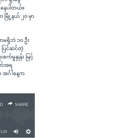
စဉ်နေပါတယ်။
 မြို့နယ် ၂၀ မှာ
မရှိဘဲ ၁၀ ဦး
ပြင်ဆင်တဲ့
်မှုနှုန်း မြင့်
ချက်အရ
က အင်္ဂါနေ့က
D
SHARE
1:23