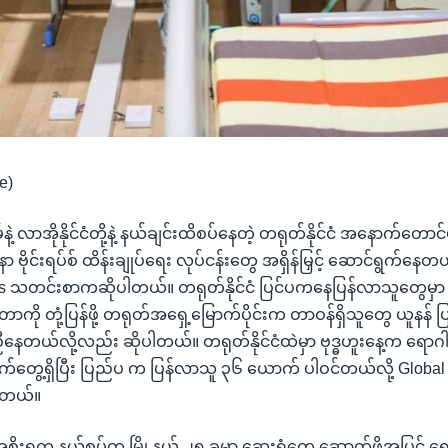
e)
နဲ့ လာအိုနိုင်ငံတို့နဲ့ နယ်ချင်းထိစပ်နေတဲ့ တရုတ်နိုင်ငံ အနောက်တောင်
နာ ဗိုင်းရပ်စ် ထိန်းချုပ်ရေး လုပ်ငန်းတွေ အရှိန်မြှင့် ဆောင်ရွက်နေတယ်
mes သတင်းစာကဆိုပါတယ်။ တရုတ်နိုင်ငံ ပြင်ပကနေပြန်လာသူတွေမှာ ကိုရ
တာကို တုံ့ပြန်ဖို့ တရုတ်အရှေ့မြောက်ပိုင်းက တာဝန်ရှိသူတွေ ယူနန် 
နေတယ်လို့လည်း ဆိုပါတယ်။ တရုတ်နိုင်ငံထဲမှာ ဗုဒ္ဓဟူးနေ့က ရောဂ
ွေ့ရှိပြီး ပြည်ပ က ပြန်လာသူ ၃၆ ယောက် ပါဝင်တယ်လို့ Globa
ပါတယ်။
စိုးရက နယ်စပ်က မြို့နယ် ၂၅ ခုမှာ ဆေးရုံတွေ ဆောက်ဖို့အပြင် ရေ