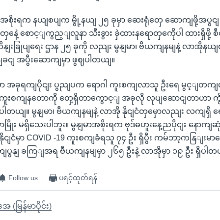
အစိုးရက နယျစပျက မွို့နယျ ၂၅ ခုမှာ ဆေးရုံတှေ ဆောကျဖို့အပွငျ 
တှနေဲ့ စောင့ျကွည့ျလူနာ သီးခွား ခှဲထားနရောတှကေိုပါ ထားရှိဖို့
နျးခြုပျရေး ဌာန ၂၅ ခုကို လညျး မွနျမာ၊ ဗီယကျနမျနဲ့ လာအိုနယျ
နျခငျ အပွီးဆောကျမှာ ဖွဈပါတယျ။
ှာ အခုရကျပိုငျး ပွညျပက ရောဂါ ကူးစကျလာသူ ဦးရေ မွင့ျတကျ
 ကူးစကျနတောကို တှေ့ရှိတာကွောင့ျ အခုလို လုပျဆောငျတာဟာ ကွ
ပါတယျ။ မွနျမာ၊ ဗီယကျနမျနဲ့ လာအို နိုငျငံတှမှောလညျး လကျရှိ ရ
တာမြိုး မရှိသေးပါဘူး။ မွနျမာအစိုးရက ဗုဒ်ဓဟူးနေ့ညပိုငျး နောကျဆ
ုငျငံမှာ COVID -19 ကူးစကျခံရသူ ၇၄ ဦး ရှိပွီး ကမ်ဘာ့ကနြျးမ
ျပွနျ ခကြျအရ ဗီယကျနမျမှာ ၂၆၅ ဦးနဲ့ လာအိုမှာ ၁၉ ဦး ရှိပါတ
Follow us
ပရင့်ထုတ်ရန်
ုအေ (မြန်မာပိုင်း)