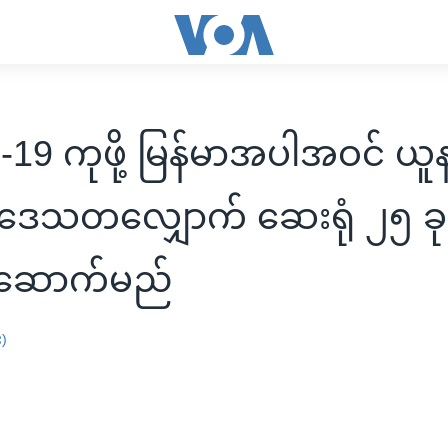
19 ကုဖို့ မြန်မာအပါအဝင် ယူန
ဒေသတလျှောက် ဆေးရုံ ၂၅ ခု
ဆောက်မည်
း)