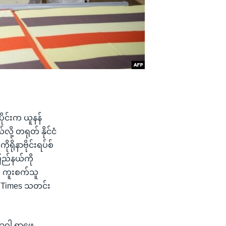
ပိုင်းက ယူနန်
လို့ တရုတ် နိုင်ငံ
ိုနာဗိုင်းရပ်စ်
ပြည်နယ်ကို
ါ ကူးစက်သူ
l Times သတင်း
ာဂါ ရှာဖွေ