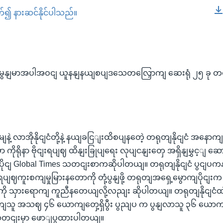
တ်၍ နားဆင်နိုင်ပါသည်။
EMBED
ု့ မွနျမာအပါအဝငျ ယူနနျနယျစပျဒသေတလြှောကျ ဆေးရုံ ၂၅ ခု
ျနဲ့ လာအိုနိုငျငံတို့နဲ့ နယျခငြျးထိစပျနတေဲ့ တရုတျနိုငျငံ အနော
ာ ကိုရိုနာ ဗိုငျးရပျဈ ထိနျးခြုပျရေး လုပျငနျးတှေ အရှိနျမွှင့ျ
ငျငံပိုငျ Global Times သတငျးစာကဆိုပါတယျ။ တရုတျနိုငျငံ ပွငျ
ုငျးရပျဈကူးစကျမှုမြားနတောကို တုံ့ပွနျဖို့ တရုတျအရှေ့မွောကျပိုငျ
ို သှားရောကျ ကူညီနတေယျလို့လညျး ဆိုပါတယျ။ တရုတျနိုငျငံထဲမှ
ျသူ အသဈ ၄၆ ယောကျတှေ့ရှိပွီး ပွညျပ က ပွနျလာသူ ၃၆ ယောကျ
 သတငျးမှာ ဖောျပွထားပါတယျ။