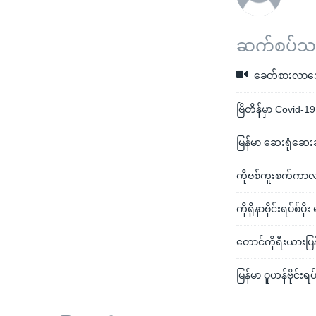
ဆက်စပ်သတင
ခေတ်စားလာသော 
ဗြိတိန်မှာ Covid-
မြန်မာ ဆေးရုံဆ
ကိုဗစ်ကူးစက်ကာလ 
ကိုရိုနာဗိုင်းရပ်
တောင်ကိုရီးယားပြန
မြန်မာ ဝူဟန်ဗိုင်း