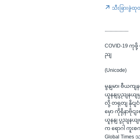
သီးခြားခွဲထု
...................
COVID-19 ကုဖိ
ညျ
(Unicode)
မွနျမာ၊ ဗီယကျနမ
ယူနနျပွညျနယျမှ
လို့ တရုတျ နို
မှော ကိုရိုနာဗိ
ယူနနျ ပွညျနယျက
က ရောဂါ ကူးစက
Global Times