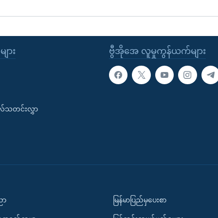
ုများ
ဗွီအိုအေ လူမှုကွန်ယက်များ
းလ်သတင်းလွှာ
ပညာ
မြန်မာပြည်မှပေးစာ