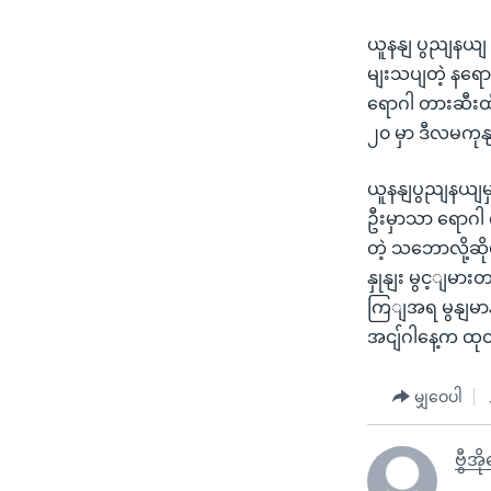
ယူနနျ ပွညျနယျ 
မျးသပျတဲ့ နရော
ရောဂါ တားဆီးထိ
၂၀ မှာ ဒီလမကု
ယူနနျပွညျနယျမ
ဦးမှာသာ ရောဂါ
တဲ့ သဘောလို့ဆို
နှုနျး မွင့ျမား
ကြျအရ မွနျမာနိ
အငျ်ဂါနေ့က ထုတ
မျှဝေပါ
ဗွီအိ