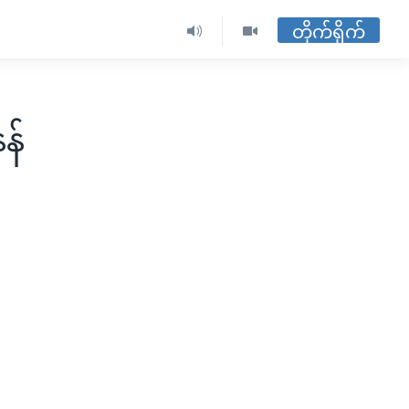
တိုက်ရိုက်
န်