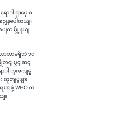
ရောဂါ ရှာဖှေ စ
 စီစဉျနပေါတယျ။
စပျက မွို့နယျ
လာတာမရှိဘဲ ၁၀
ိုတငျ ပွငျဆငျ
ောဂါ ကူးစကျမှု
ုံး ထုတျပွနျခ
ာရေးအဖှဲ့ WHO က
ယျ။