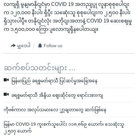
လကျရှိ မွနျမာနိုငျငံမှာ COVID 19 အတညျပွု လူနာစုစုပေါငျး
က ၁၂၀,၀၀၀ နီးပါး ရှိပွီး သဆေုံးသူ စုစုပေါငျးက ၂,၅၀၀ နီးပါး
ရှိသှားပါပွီ။ တနိုငျငံလုံး အတိုငျးအတာနဲ့ COVID 19 ဆေးစဈမှု
က ၁,၅၀၀,၀၀၀ ကြောျလောကျရှိနပေါတယျ။
မျှဝေပါ
Follow us
ဆက်စပ်သတင်းများ ...
မြန်မာပြည် ခရစ္စမတ်ရာသီ ပြင်ဆင်မှုအခြေအနေ
ခရစ္စမတ်ရာသီ အိန္ဒိယ ဈေးဆိုင်တွေ ရောင်းအားကျ
ကိုဗစ်ကာလ အလုပ်သမားလေ ျှာ့ချတာတွေ ဆက်ဖြစ်နေ
မြန်မာ COVID-19 ကူးစက်သူပေါင်း ၁၁၈,၈၆၉ ယောက်၊ သေဆုံးသူ
၂,၅၀၇ ယောက်