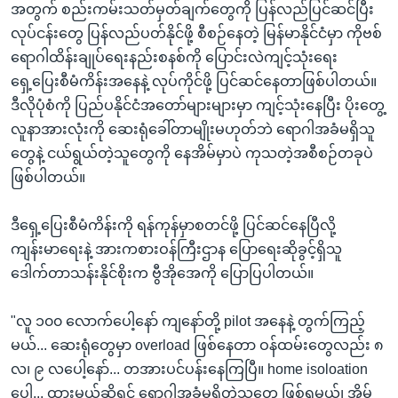
အတွက် စည်းကမ်းသတ်မှတ်ချက်တွေကို ပြန်လည်ပြင်ဆင်ပြီး
လုပ်ငန်းတွေ ပြန်လည်ပတ်နိုင်ဖို့ စီစဉ်နေတဲ့ မြန်မာနိုင်ငံမှာ ကိုဗစ်
ရောဂါထိန်းချုပ်ရေးနည်းစနစ်ကို ပြောင်းလဲကျင့်သုံးရေး
ရှေ့ပြေးစီမံကိန်းအနေနဲ့ လုပ်ကိုင်ဖို့ ပြင်ဆင်နေတာဖြစ်ပါတယ်။
ဒီလိုပုံစံကို ပြည်ပနိုင်ငံအတော်များများမှာ ကျင့်သုံးနေပြီး ပိုးတွေ့
လူနာအားလုံးကို ဆေးရုံခေါ်တာမျိုးမဟုတ်ဘဲ ရောဂါအခံမရှိသူ
တွေနဲ့ ငယ်ရွယ်တဲ့သူတွေကို နေအိမ်မှာပဲ ကုသတဲ့အစီစဉ်တခုပဲ
ဖြစ်ပါတယ်။
ဒီရှေ့ပြေးစီမံကိန်းကို ရန်ကုန်မှာစတင်ဖို့ ပြင်ဆင်နေပြီလို့
ကျန်းမာရေးနဲ့ အားကစားဝန်ကြီးဌာန ပြောရေးဆိုခွင့်ရှိသူ
ဒေါက်တာသန်းနိုင်စိုးက ဗွီအိုအေကို ပြောပြပါတယ်။
"လူ ၁၀၀ လောက်ပေါ့နော် ကျနော်တို့ pilot အနေနဲ့ တွက်ကြည့်
မယ်... ဆေးရုံတွေမှာ overload ဖြစ်နေတာ ဝန်ထမ်းတွေလည်း ၈
လ၊ ၉ လပေါ့နော်... တအားပင်ပန်းနေကြပြီ။ home isoloation
ပေါ့... ထားမယ်ဆိုရင် ရောဂါအခံမရှိတဲ့သူတွေ ဖြစ်ရမယ်၊ အိမ်