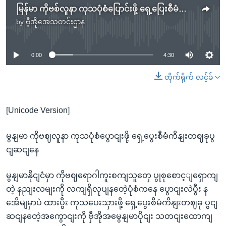
မြန်မာ ကိုဗစ်လူနာ ကုသပုံစံပြောင်းဖို့ ရှေ့ပြေးစီမံကိန်းတစ်ခုပြင်ဆင်နေ
by
ဗွီအိုအေသတင်းဌာန
No media source currently available
0:00
4:30
တိုက်ရိုက် လင့်ခ်
[Unicode Version]
မွနျမာ ကိုဗဈလူနာ ကုသပုံစံပွောငျးဖို့ ရှေ့ပွေးစီမံကိနျးတဈခုပွ
ငျဆငျနေ
မွနျမာနိုငျငံမှာ ကိုဗဈရောဂါကူးစကျသူတှေ ပွုစုစောင့ျရှောကျ
တဲ့ နညျးလမျးကို လကျရှိလုပျနတေဲ့ပုံစံကနေ ပွောငျးလဲပွီး န
အေိမျမှာပဲ ထားပွီး ကုသပေးသှားဖို့ ရှေ့ပွေးစီမံကိနျးတဈခု ပွငျ
ဆငျနတေဲ့အကွောငျးကို ဗှီအိုအမွေနျမာပိုငျး သတငျးထောကျ