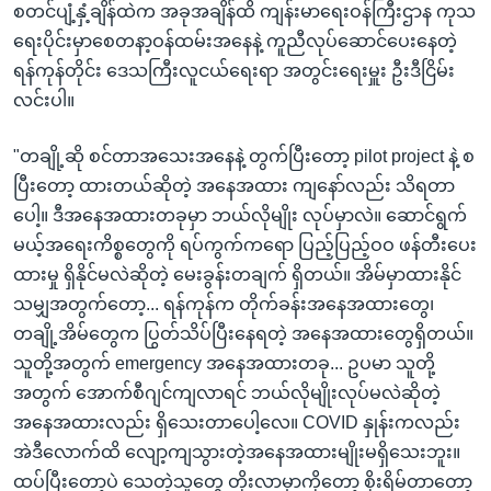
စတင်ပျံ့နှံ့ချိန်ထဲက အခုအချိန်ထိ ကျန်းမာရေးဝန်ကြီးဌာန ကုသ
ရေးပိုင်းမှာစေတနာ့ဝန်ထမ်းအနေနဲ့ ကူညီလုပ်ဆောင်ပေးနေတဲ့
ရန်ကုန်တိုင်း ဒေသကြီးလူငယ်ရေးရာ အတွင်းရေးမှူး ဦးဒီငြိမ်း
လင်းပါ။
"တချို့ဆို စင်တာအသေးအနေနဲ့ တွက်ပြီးတော့ pilot project နဲ့ စ
ပြီးတော့ ထားတယ်ဆိုတဲ့ အနေအထား ကျနော်လည်း သိရတာ
ပေါ့။ ဒီအနေအထားတခုမှာ ဘယ်လိုမျိုး လုပ်မှာလဲ။ ဆောင်ရွက်
မယ့်အရေးကိစ္စတွေကို ရပ်ကွက်ကရော ပြည့်ပြည့်ဝဝ ဖန်တီးပေး
ထားမှု ရှိနိုင်မလဲဆိုတဲ့ မေးခွန်းတချက် ရှိတယ်။ အိမ်မှာထားနိုင်
သမျှအတွက်တော့... ရန်ကုန်က တိုက်ခန်းအနေအထားတွေ၊
တချို့အိမ်တွေက ပြွတ်သိပ်ပြီးနေရတဲ့ အနေအထားတွေရှိတယ်။
သူတို့အတွက် emergency အနေအထားတခု... ဥပမာ သူတို့
အတွက် အောက်စီဂျင်ကျလာရင် ဘယ်လိုမျိုးလုပ်မလဲဆိုတဲ့
အနေအထားလည်း ရှိသေးတာပေါ့လေ။ COVID နှုန်းကလည်း
အဲဒီလောက်ထိ လျော့ကျသွားတဲ့အနေအထားမျိုးမရှိသေးဘူး။
ထပ်ပြီးတော့ပဲ သေတဲ့သူတွေ တိုးလာမှာကိုတော့ စိုးရိမ်တာတော့