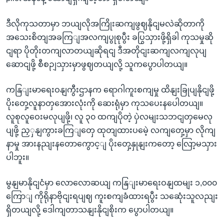
ဒီလိုကုသတာမှာ ဘယျလိုအကြိုးဆကျဖွဈနိုငျမလဲဆိုတာကို
အသေးစိတျအခကြျအလကျပွုစုပွီး ခပြွသှားဖို့ရှိခါ ကုသမှုဆို
ငျရာ ပိုတိုးတကျလာတယျဆိုရငျ ဒီအတိုငျးဆကျလကျလုပျ
ဆောငျဖို့ စီစဉျသှားမှာဖွဈတယျလို့ သူကပွောပါတယျ။
ကနြျးမာရေးဝနျကွီးဌာနက ရောဂါကူးစကျမှု ထိနျးခြုပျနိုငျဖို့
ပိုးတှေ့လူနာတှအေားလုံးကို ဆေးရုံမှာ ကုသပေးနပေါတယျ။
လူစုလူဝေးမလုပျဖို့၊ လူ ၃၀ ထကျပိုတဲ့ ပှဲလမျးသဘငျတှမေလု
ပျဖို့ ညှှနျကွားခကြျတှေ ထုတျထားပမေဲ့ လကျတှေ့မှာ လိုကျ
နာမှု အားနညျးနတောကွောင့ျ ပိုးတှေ့နှုနျးကတော့ လြော့မသှား
ပါဘူး။
မွနျမာနိုငျငံမှာ လောလောဆယျ ကနြျးမာရေးဝနျထမျး ၁,၀၀၀
ကြောျ ကိုရိုနာဗိုငျးရပျဈ ကူးစကျခံထားရပွီး သဆေုံးသူလညျး
ရှိတယျလို့ ဒေါကျတာသနျးနိုငျစိုးက ပွောပါတယျ။