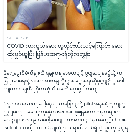
SEE ALSO:
COVID ကာကွယ်ဆေး လူတိုင်းထိုးသင့်ကြောင်း ဆေး
ထိုးမှုခံယူပြီး မြန်မာဆရာဝန်တိုက်တွန်း
ဒီရှေ့ပွေးစီမံကိနျးကို ရနျကုနျမှာစတငျဖို့ ပွငျဆငျနပွေီလို့ က
နြျးမာရေးနဲ့ အားကစားဝနျကွီးဌာန ပွောရေးဆိုခှင့ျရှိသူ ဒေါ
ကျတာသနျးနိုငျစိုးက ဗှီအိုအကေို ပွောပွပါတယျ။
"လူ ၁၀၀ လောကျပေါ့နောျ ကနြောျတို့ pilot အနနေဲ့ တှကျကွ
ည့ျမယျ... ဆေးရုံတှမှော overload ဖွဈနတော ဝနျထမျးတှ
လေညျး ၈ လ၊ ၉ လပေါ့နောျ... တအားပငျပနျးနကွေပွီ။ home
isoloation ပေါ့... ထားမယျဆိုရငျ ရောဂါအခံမရှိတဲ့သူတှေ ဖွဈရ