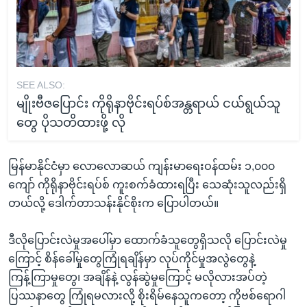
SEE ALSO:
မျိုးဗီဇပြောင်း ကိုရိုနာဗိုင်းရပ်စ်အန္တရာယ် ငယ်ရွယ်သူ
တွေ ပိုသတိထားဖို့ လို
မြန်မာနိုင်ငံမှာ လောလောဆယ် ကျန်းမာရေးဝန်ထမ်း ၁,၀၀၀
ကျော် ကိုရိုနာဗိုင်းရပ်စ် ကူးစက်ခံထားရပြီး သေဆုံးသူလည်းရှိ
တယ်လို့ ဒေါက်တာသန်းနိုင်စိုးက ပြောပါတယ်။
ဒီလိုပြောင်းလဲမှုအပေါ်မှာ ထောက်ခံသူတွေရှိသလို ပြောင်းလဲမှု
ကြောင့် စိန်ခေါ်မှုတွေကြုံရချိန်မှာ လုပ်ကိုင်မှုအလွဲတွေနဲ့
ကြန့်ကြာမှုတွေ၊ အချိန်နဲ့ လွန်ဆွဲမှုကြောင့် မလိုလားအပ်တဲ့
ပြဿနာတွေ ကြုံရမလားလို့ စိုးရိမ်နေသူကတော့ ကိုဗစ်ရောဂါ