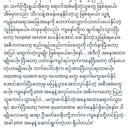
မှာ သက်ကြီးရွယ်အိုတွေ ရောဂါအခံမရှိတဲ့သူတွေ ဖြစ်ရမယ်၊
အိမ်မှာလည်း သီးသန့်အခန်းနေနိုင်တဲ့သူ ဖြစ်ရမယ်၊ သူ့ရဲ့
ကျန်းမာရေးအခြေအနေကို တောက်လျှောက်သတင်းပေးနိုင်တဲ့
သူဖြစ်ရမယ်။ တခုခုဆိုလည်း ကျနော်တို့က ချက်ချင်းသွားပြီး
တော့ hospital service ပေးနိုင်အောင် ခေါ်နိုင်တဲ့သူဖြစ်ရမယ်။
အဓိကကတော့ စည်းမျဉ်းစည်းကမ်းတွေကို လိုက်နာပြီးတော့
အပြင် မထွက်တဲ့လူမျိုး ဖြစ်ရမယ်ပေါ့နော်... အဲဒီလို အနေအထား
မျိုးပေါ့။ ပြီးတော့ ပတ်ဝန်းကျင်ရပ်ကွက်ကနေပြီးတော့ ထိန်းပေး
တဲ့ဟာမျိုးပေါ့။ ဘက်ပေါင်းစုံက စဉ်းစားပြီးလုပ်ရတာပေါ့။
reporting system တွေ၊ recording တွေ၊ ရောဂါမကူးစက်နိုင်
အောင်ဆက်ပြီးတော့မှ မပြန့်ပွားအောင်လုပ်နိုင်တဲ့ အစီအမံတွေ
ပေါ့။ ကျနော်တို့ pilot အနေနဲ့ စလုပ်တယ်။ အဓိကကတော့ ပြည်
သူကောင်းသွားရင်ပဲ... မကူးစက်နိုင်တဲ့အနေအထားရောက်သွား
ရင် ဆက်ပြီးတော့ home quanrantine ဆက်နေနိုင်ဖို့ပေါ့နော်။ ဒါ
မျိုးလေးတွေ ဆရာ ဦးဇော်ဝေစိုးတို့ဘက်က ကျနော်တို့တင်ပြတဲ့
အခါ pilot အနေနဲ့ ဆောင်ရွက်တဲ့ဟာ ရှိပါတယ်။"