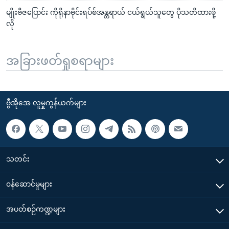
မျိုးဗီဇပြောင်း ကိုရိုနာဗိုင်းရပ်စ်အန္တရာယ် ငယ်ရွယ်သူတွေ ပိုသတိထားဖို့
လို
အခြားဖတ်ရှုစရာများ
ဗွီအိုအေ လူမှုကွန်ယက်များ
သတင်း
၀န်ဆောင်မှုများ
အပတ်စဉ်ကဏ္ဍများ