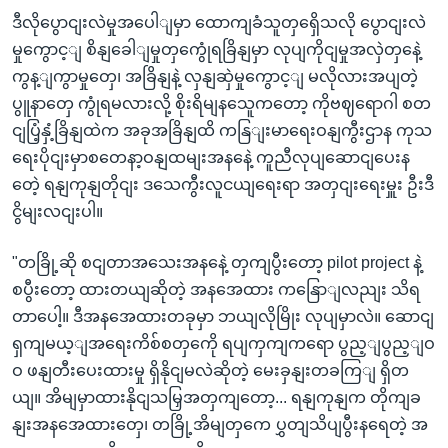
ဒီလိုပွောငျးလဲမှုအပေါျမှာ ထောကျခံသူတှရှေိသလို ပွောငျးလဲ
မှုကွောင့ျ စိနျခေါျမှုတှကွေုံရခြိနျမှာ လုပျကိုငျမှုအလှဲတှနေဲ့
ကွန့ျကွာမှုတှေ၊ အခြိနျနဲ့ လှနျဆှဲမှုကွောင့ျ မလိုလားအပျတဲ့
ပွူနာတှေ ကွုံရမလားလို့ စိုးရိမျနသေူကတော့ ကိုဗဈရောဂါ စတ
ငျပြံ့နှံ့ခြိနျထဲက အခုအခြိနျထိ ကနြျးမာရေးဝနျကွီးဌာန ကုသ
ရေးပိုငျးမှာစတေနာ့ဝနျထမျးအနနေဲ့ ကူညီလုပျဆောငျပေးန
တေဲ့ ရနျကုနျတိုငျး ဒသေကွီးလူငယျရေးရာ အတှငျးရေးမှူး ဦးဒီ
ငွိမျးလငျးပါ။
"တခြို့ဆို စငျတာအသေးအနနေဲ့ တှကျပွီးတော့ pilot project နဲ့
စပွီးတော့ ထားတယျဆိုတဲ့ အနအေထား ကနြောျလညျး သိရ
တာပေါ့။ ဒီအနအေထားတခုမှာ ဘယျလိုမြိုး လုပျမှာလဲ။ ဆောငျ
ရှကျမယ့ျအရေးကိစ်စတှကေို ရပျကှကျကရော ပွည့ျပွည့ျဝ
ဝ ဖနျတီးပေးထားမှု ရှိနိုငျမလဲဆိုတဲ့ မေးခှနျးတခကြျ ရှိတ
ယျ။ အိမျမှာထားနိုငျသမြှအတှကျတော့... ရနျကုနျက တိုကျခ
နျးအနအေထားတှေ၊ တခြို့အိမျတှကေ ပွှတျသိပျပွီးနရေတဲ့ အ