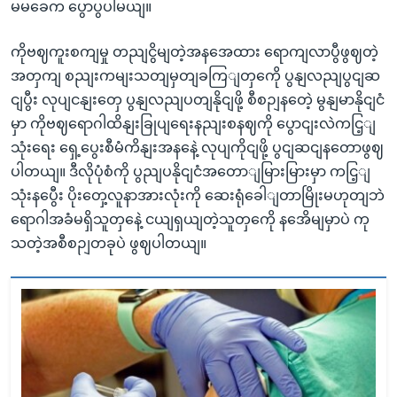
မမခေက ပွောပွပါမယျ။
ကိုဗဈကူးစကျမှု တညျငွိမျတဲ့အနအေထား ရောကျလာပွီဖွဈတဲ့
အတှကျ စညျးကမျးသတျမှတျခကြျတှကေို ပွနျလညျပွငျဆ
ငျပွီး လုပျငနျးတှေ ပွနျလညျပတျနိုငျဖို့ စီစဉျနတေဲ့ မွနျမာနိုငျငံ
မှာ ကိုဗဈရောဂါထိနျးခြုပျရေးနညျးစနဈကို ပွောငျးလဲကငြ့ျ
သုံးရေး ရှေ့ပွေးစီမံကိနျးအနနေဲ့ လုပျကိုငျဖို့ ပွငျဆငျနတောဖွဈ
ပါတယျ။ ဒီလိုပုံစံကို ပွညျပနိုငျငံအတောျမြားမြားမှာ ကငြ့ျ
သုံးနပွေီး ပိုးတှေ့လူနာအားလုံးကို ဆေးရုံခေါျတာမြိုးမဟုတျဘဲ
ရောဂါအခံမရှိသူတှနေဲ့ ငယျရှယျတဲ့သူတှကေို နအေိမျမှာပဲ ကု
သတဲ့အစီစဉျတခုပဲ ဖွဈပါတယျ။