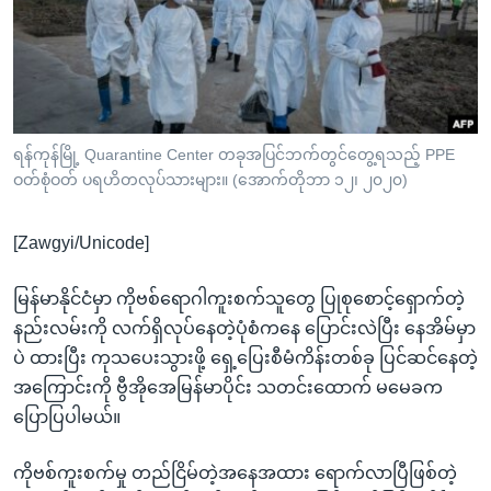
အ
သုတပဒေသာ အင်္ဂလိပ်စာ
ညွန်း
Learning English
စာမျက်နှာ
သို့
ဗွီအိုအေ လူမှုကွန်ယက်များ
ကျော်
ကြည့်
ရန်ကုန်မြို့ Quarantine Center တခုအပြင်ဘက်တွင်တွေ့ရသည့် PPE
ဝတ်စုံဝတ် ပရဟိတလုပ်သားများ။ (အောက်တိုဘာ ၁၂၊ ၂၀၂၀)
ရန်
ဘာသာစကားများ
ရှာဖွေ
[Zawgyi/Unicode]
ရန်
နေရာ
မြန်မာနိုင်ငံမှာ ကိုဗစ်ရောဂါကူးစက်သူတွေ ပြုစုစောင့်ရှောက်တဲ့
သို့
နည်းလမ်းကို လက်ရှိလုပ်နေတဲ့ပုံစံကနေ ပြောင်းလဲပြီး နေအိမ်မှာ
ကျော်
ပဲ ထားပြီး ကုသပေးသွားဖို့ ရှေ့ပြေးစီမံကိန်းတစ်ခု ပြင်ဆင်နေတဲ့
ရန်
အကြောင်းကို ဗွီအိုအေမြန်မာပိုင်း သတင်းထောက် မမေခက
ပြောပြပါမယ်။
ကိုဗစ်ကူးစက်မှု တည်ငြိမ်တဲ့အနေအထား ရောက်လာပြီဖြစ်တဲ့