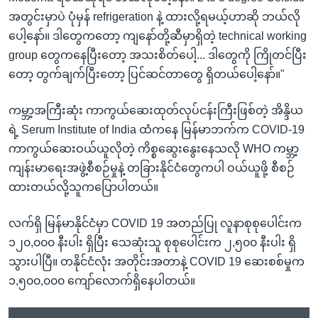
အတွင်းမှာပဲ ပုံမှန် refrigeration နဲ့ ထားလို့ရမယ့်ဟာဆို ဘယ်လို
ပေါ့နော်။ ဒါတွေကတော့ ကျနော်တို့ဆီမှာရှိတဲ့ technical working
group တွေကနေပြီးတော့ အသးစိတ်ပေါ့... ဒါတွေကို ကြိုတင်ပြီး
တော့ တွက်ချက်ပြီးတော့ ပြင်ဆင်တာတွေ ရှိတယ်ပေါ့နော်။"
ကမ္ဘာ့အကြီးဆုံး ကာကွယ်ဆေးထုတ်လုပ်ငန်းကြီးဖြစ်တဲ့ အိန္ဒိယ
ရဲ့ Serum Institute of India ထံကနေ မြန်မာဘက်က COVID-19
ကာကွယ်ဆေးဝယ်ယူလိုတဲ့ ကိစ္စဆွေးနွေးနေသလို WHO ကမ္ဘာ့
ကျန်းမာရေးအဖွဲ့စီစဉ်မှုနဲ့ တခြားနိုင်ငံတွေကပါ ဝယ်ယူဖို့ စီစဉ်
ထားတယ်လို့သူကပြောပါတယ်။
လက်ရှိ မြန်မာနိုင်ငံမှာ COVID 19 အတည်ပြု လူနာစုစုပေါင်းက
၁၂၀,၀၀၀ နီးပါး ရှိပြီး သေဆုံးသူ စုစုပေါင်းက ၂,၅၀၀ နီးပါး ရှိ
သွားပါပြီ။ တနိုင်ငံလုံး အတိုင်းအတာနဲ့ COVID 19 ဆေးစစ်မှုက
၁,၅၀၀,၀၀၀ ကျော်လောက်ရှိနေပါတယ်။