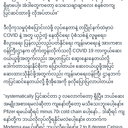
ရှိမှာပေါ့။ အဲဒါတွေကတော့ သေသေချာချာလေး စနစ်တကျ
ပြင်ဆင်ထားဖို့ လိုအပ်တယ်။"
ဒီလိုကုသမှုပုံစံပြောင်းလဲဖို့ လုပ်နေတာနဲ့ တပြိုင်နက်ထဲမှာပဲ
COVID နဲ့ အတူ ယှဉ်တွဲ နေထိုင်ရေး ပုံစံသစ်နဲ့ လူမှုရေး၊
စီးပွားရေး ပြန်လည်လည်ပတ်နိုင်ရေး ကျန်းမာရေးနဲ့ အားကစား
ဝန်ကြီးဌာနက တိုက်တွန်းလိုက်သလို COVID 19 ကာကွယ်ဆေး
ဝယ်ယူဖို့အတွက်လည်း အပူတပြင်း ဆွေးနွေးနေတယ်လို့
ဒေါက်တာသန်းနိုင်စိုးက ပြောပါတယ်။ ဆေးဝယ်ယူဖို့အပြင်
ဆေးထားသိုနိုင်ဖို့အတွက်လည်း ကျန်းမာရေးဝန်ကြီး ဌာနဘက်
ကပြင်ဆင်နေတယ်လို့ ဗွီအိုအေကို ခုလိုပြောပြလာပါတယ်။
"systematically ပြင်ဆင်တာ ၃ လလောက်တော့ ရှိပြီ။ ဘယ်ဆေး
အမျိုးအစားရမလဲဆိုတာ ကျနော်တို့တော့ မသိသေးဘူးပေါ့နော်။
Pfizer ရမယ်ဆိုရင် minus 70၊ cold chain ပေါ့နော်... ဒါဆိုရင် ကျ
နော်တို့က ဘယ်လိုလုပ်လို့ရနိုင်မလဲပေါ့နော်။ တဘက်က
Moderna ရမယ်ဆိုရင် ဘယ်လိုပေါ့နော်။ 2 to 8 degree Celsius