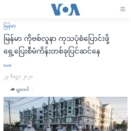
သုံး
ရ
လွယ်ကူ
မြန်မာ
မူလစာမျက်နှာ
စေ
မြန်မာ ကိုဗစ်လူနာ ကုသပုံစံပြောင်းဖို့
မြန်မာ
သည့်
ရှေ့ပြေးစီမံကိန်းတစ်ခုပြင်ဆင်နေ
ကမ္ဘာ့သတင်းများ
Link
ဗွီဒီယို
နိုင်ငံတကာ
မေခ
များ
သတင်းလွတ်လပ်ခွင့်
အမေရိကန်
၂၃ ဒီဇင္ဘာ၊ ၂၀၂၀
ပင်မ
ရပ်ဝန်းတခု လမ်းတခု အလွန်
တရုတ်
အကြောင်းအရာ
မျှဝေပါ
သို့
အင်္ဂလိပ်စာလေ့လာမယ်
အစ္စရေး-ပါလက်စတိုင်း
ကျော်
အပတ်စဉ်ကဏ္ဍများ
အမေရိကန်သုံးအီဒီယံ
ကြည့်
ရေဒီယိုနှင့်ရုပ်သံ အချက်အလက်များ
မကြေးမုံရဲ့ အင်္ဂလိပ်စာ
ရေဒီယို
ရန်
ပင်မ
ရေဒီယို/တီဗွီအစီအစဉ်
ရုပ်ရှင်ထဲက အင်္ဂလိပ်စာ
တီဗွီ