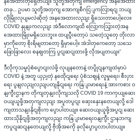
နအေထားတှရှေိတယျ။ သူတို့အတှကျ emergency အနအေထား
တခု... ဥပမာ သူတို့အတှကျ အောကျစီဂငြျကလြာရငျ ဘယျ
လိုမြိုးလုပျမလဲဆိုတဲ့ အနအေထားလညျး ရှိသေးတာပေါ့လေ။
COVID နှုနျးကလညျး အဲဒီလောကျထိ လြော့ကသြှားတဲ့အန
အေထားမြိုးမရှိသေးဘူး။ ထပျပွီးတော့ပဲ သတေဲ့သူတှေ တိုးလာ
မှာကိုတော့ စိုးရိမျတာတော့ ရှိမှာပေါ့။ အဲဒါတှကေတော့ သသေ
ခြောခြာလေး စနဈတကြ ပွငျဆငျထားဖို့ လိုအပျတယျ။"
ဒီလိုကုသမှုပုံစံပွောငျးလဲဖို့ လုပျနတောနဲ့ တပွိုငျနကျထဲမှာပဲ
COVID နဲ့ အတူ ယှဉျတှဲ နထေိုငျရေး ပုံစံသဈနဲ့ လူမှုရေး၊ စီးပှား
ရေး ပွနျလညျလညျပတျနိုငျရေး ကနြျးမာရေးနဲ့ အားကစား ဝ
နျကွီးဌာနက တိုကျတှနျးလိုကျသလို COVID 19 ကာကှယျဆေး
ဝယျယူဖို့အတှကျလညျး အပူတပွငျး ဆှေးနှေးနတေယျလို့ ဒေါ
ကျတာသနျးနိုငျစိုးက ပွောပါတယျ။ ဆေးဝယျယူဖို့အပွငျ ဆေး
ထားသိုနိုငျဖို့အတှကျလညျး ကနြျးမာရေးဝနျကွီး ဌာနဘကျ
ကပွငျဆငျနတေယျလို့ ဗှီအိုအကေို ခုလိုပွောပွလာပါတယျ။