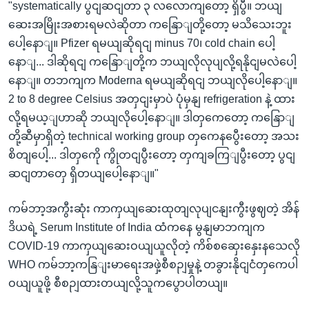
"systematically ပွငျဆငျတာ ၃ လလောကျတော့ ရှိပွီ။ ဘယျ
ဆေးအမြိုးအစားရမလဲဆိုတာ ကနြောျတို့တော့ မသိသေးဘူး
ပေါ့နောျ။ Pfizer ရမယျဆိုရငျ minus 70၊ cold chain ပေါ့
နောျ... ဒါဆိုရငျ ကနြောျတို့က ဘယျလိုလုပျလို့ရနိုငျမလဲပေါ့
နောျ။ တဘကျက Moderna ရမယျဆိုရငျ ဘယျလိုပေါ့နောျ။
2 to 8 degree Celsius အတှငျးမှာပဲ ပုံမှနျ refrigeration နဲ့ ထား
လို့ရမယ့ျဟာဆို ဘယျလိုပေါ့နောျ။ ဒါတှကေတော့ ကနြောျ
တို့ဆီမှာရှိတဲ့ technical working group တှကေနပွေီးတော့ အသး
စိတျပေါ့... ဒါတှကေို ကွိုတငျပွီးတော့ တှကျခကြျပွီးတော့ ပွငျ
ဆငျတာတှေ ရှိတယျပေါ့နောျ။"
ကမ်ဘာ့အကွီးဆုံး ကာကှယျဆေးထုတျလုပျငနျးကွီးဖွဈတဲ့ အိန်
ဒိယရဲ့ Serum Institute of India ထံကနေ မွနျမာဘကျက
COVID-19 ကာကှယျဆေးဝယျယူလိုတဲ့ ကိစ်စဆှေးနှေးနသေလို
WHO ကမ်ဘာ့ကနြျးမာရေးအဖှဲ့စီစဉျမှုနဲ့ တခွားနိုငျငံတှကေပါ
ဝယျယူဖို့ စီစဉျထားတယျလို့သူကပွောပါတယျ။