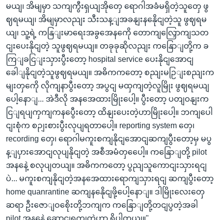
မယျ၊ အိမျမှာ သကျကွီးရှယျအိုတှေ ရောဂါအခံမရှိတဲ့သူတှေ ဖွ
ဈရမယျ၊ အိမျမှာလညျး သီးသန့ျအခနျးနနေိုငျတဲ့သူ ဖွဈရမ
ယျ၊ သူ့ရဲ့ ကနြျးမာရေးအခွအေနကေို တောကျလြှောကျသတ
ငျးပေးနိုငျတဲ့ သူဖွဈရမယျ။ တခုခုဆိုလညျး ကနြောျတို့က ခ
ကြျခငြျးသှားပွီးတော့ hospital service ပေးနိုငျအောငျ
ခေါျနိုငျတဲ့သူဖွဈရမယျ။ အဓိကကတော့ စညျးမဉြျးစညျးက
မျးတှကေို လိုကျနာပွီးတော့ အပွငျ မထှကျတဲ့လူမြိုး ဖွဈရမယျ
ပေါ့နောျ... အဲဒီလို အနအေထားမြိုးပေါ့။ ပွီးတော့ ပတျဝနျးက
ငြျရပျကှကျကနပွေီးတော့ ထိနျးပေးတဲ့ဟာမြိုးပေါ့။ ဘကျပေါ
ငျးစုံက စဉျးစားပွီးလုပျရတာပေါ့။ reporting system တှေ၊
recording တှေ၊ ရောဂါမကူးစကျနိုငျအောငျဆကျပွီးတော့မှ မပွ
န့ျပှားအောငျလုပျနိုငျတဲ့ အစီအမံတှပေေါ့။ ကနြောျတို့ pilot
အနနေဲ့ စလုပျတယျ။ အဓိကကတော့ ပွညျသူကောငျးသှားရငျ
ပဲ... မကူးစကျနိုငျတဲ့အနအေထားရောကျသှားရငျ ဆကျပွီးတော့
home quanrantine ဆကျနနေိုငျဖို့ပေါ့နောျ။ ဒါမြိုးလေးတှေ
ဆရာ ဦးဇောျဝစေိုးတို့ဘကျက ကနြောျတို့တငျပွတဲ့အခါ
pilot အနနေဲ့ ဆောငျရှကျတဲ့ဟာ ရှိပါတယျ။"