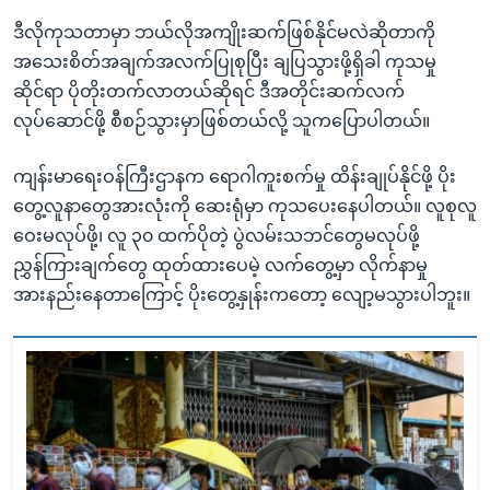
ဒီလိုကုသတာမှာ ဘယ်လိုအကျိုးဆက်ဖြစ်နိုင်မလဲဆိုတာကို
အသေးစိတ်အချက်အလက်ပြုစုပြီး ချပြသွားဖို့ရှိခါ ကုသမှု
ဆိုင်ရာ ပိုတိုးတက်လာတယ်ဆိုရင် ဒီအတိုင်းဆက်လက်
လုပ်ဆောင်ဖို့ စီစဉ်သွားမှာဖြစ်တယ်လို့ သူကပြောပါတယ်။
ကျန်းမာရေးဝန်ကြီးဌာနက ရောဂါကူးစက်မှု ထိန်းချုပ်နိုင်ဖို့ ပိုး
တွေ့လူနာတွေအားလုံးကို ဆေးရုံမှာ ကုသပေးနေပါတယ်။ လူစုလူ
ဝေးမလုပ်ဖို့၊ လူ ၃၀ ထက်ပိုတဲ့ ပွဲလမ်းသဘင်တွေမလုပ်ဖို့
ညွှန်ကြားချက်တွေ ထုတ်ထားပေမဲ့ လက်တွေ့မှာ လိုက်နာမှု
အားနည်းနေတာကြောင့် ပိုးတွေ့နှုန်းကတော့ လျော့မသွားပါဘူး။