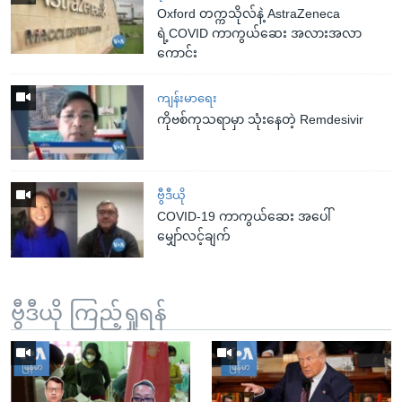
Oxford တက္ကသိုလ်နဲ့ AstraZeneca
ရဲ့COVID ကာကွယ်ဆေး အလားအလာ
ကောင်း
ကျန်းမာရေး
ကိုဗစ်ကုသရာမှာ သုံးနေတဲ့ Remdesivir
ဗွီဒီယို
COVID-19 ကာကွယ်ဆေး အပေါ်
မျှော်လင့်ချက်
ဗွီဒီယို ကြည့်ရှုရန်