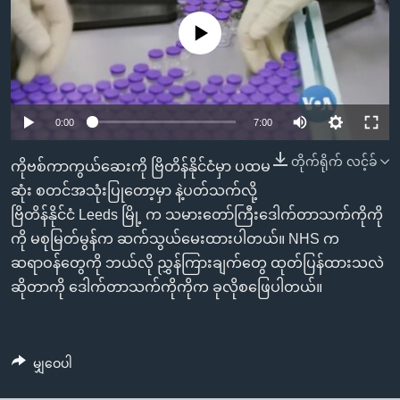
အ
သုတပဒေသာ အင်္ဂလိပ်စာ
ညွန်း
Learning English
No media source currently available
စာမျက်နှာ
သို့
ဗွီအိုအေ လူမှုကွန်ယက်များ
ကျော်
0:00
7:00
ကြည့်
ရန်
တိုက်ရိုက် လင့်ခ်
ဘာသာစကားများ
ကိုဗစ်ကာကွယ်ဆေးကို ဗြိတိန်နိုင်ငံမှာ ပထမ
ရှာဖွေ
ဆုံး စတင်အသုံးပြုတော့မှာ နဲ့ပတ်သက်လို့
ရန်
ဗြိတိန်နိုင်ငံ Leeds မြို့ က သမားတော်ကြီးဒေါက်တာသက်ကိုကို
နေရာ
ကို မစုမြတ်မွန်က ဆက်သွယ်မေးထားပါတယ်။ NHS က
သို့
ဆရာဝန်တွေကို ဘယ်လို ညွှန်ကြားချက်တွေ ထုတ်ပြန်ထားသလဲ
ကျော်
ဆိုတာကို ဒေါက်တာသက်ကိုကိုက ခုလိုစဖြေပါတယ်။
ရန်
မျှဝေပါ