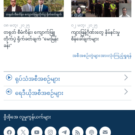
၀၈ မတ္၊ ၂၀၂၅
၀၂ မတ္၊ ၂၀၂၅
တရုတ် စီမံကိန်း၊ ကျောက်ဖြူ
ကျားဖြန့်ဂိုဏ်းတွေ နှိမ်နင်းမှု
တိုက်ပွဲ ရိုက်ခတ်ချက် "မေးမြန်း
စိန်ခေါ်ချက်များ
ခန်း"
အစီအစဉ်တွဲများအားလုံးကြည့်ရှုရန်
ရုပ်သံအစီအစဉ်များ
ရေဒီယိုအစီအစဉ်များ
ဗွီအိုအေ လူမှုကွန်ယက်များ