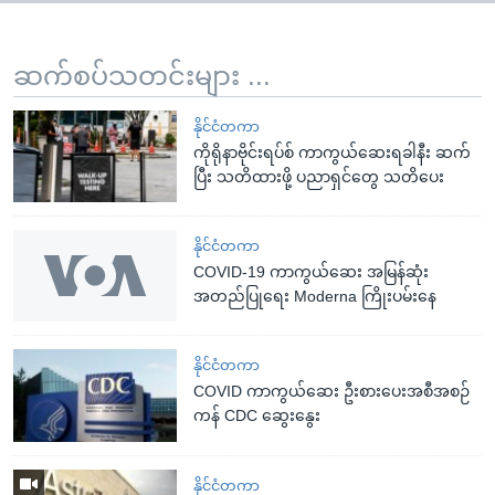
ဆက်စပ်သတင်းများ ...
နိုင်ငံတကာ
ကိုရိုနာဗိုင်းရပ်စ် ကာကွယ်ဆေးရခါနီး ဆက်
ပြီး သတိထားဖို့ ပညာရှင်တွေ သတိပေး
နိုင်ငံတကာ
COVID-19 ကာကွယ်ဆေး အမြန်ဆုံး
အတည်ပြုရေး Moderna ကြိုးပမ်းနေ
နိုင်ငံတကာ
COVID ကာကွယ်ဆေး ဦးစားပေးအစီအစဉ်
ကန် CDC ဆွေးနွေး
နိုင်ငံတကာ