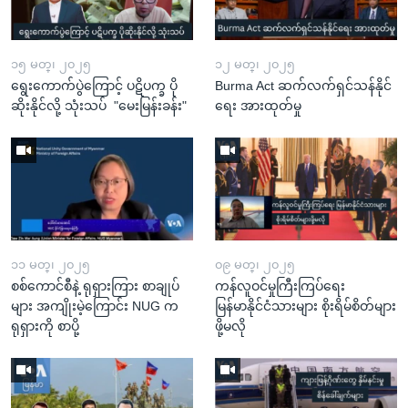
၁၅ မတ္၊ ၂၀၂၅
၁၂ မတ္၊ ၂၀၂၅
ရွေးကောက်ပွဲကြောင့် ပဋိပက္ခ ပို
Burma Act ဆက်လက်ရှင်သန်နိုင်
ဆိုးနိုင်လို့ သုံးသပ် "မေးမြန်းခန်း"
ရေး အားထုတ်မှု
၁၁ မတ္၊ ၂၀၂၅
၀၉ မတ္၊ ၂၀၂၅
စစ်ကောင်စီနဲ့ ရုရှားကြား စာချုပ်
ကန်လူဝင်မှုကြီးကြပ်ရေး
များ အကျိုးမဲ့ကြောင်း NUG က
မြန်မာနိုင်ငံသားများ စိုးရိမ်စိတ်များ
ရုရှားကို စာပို့
ဖို့မလို