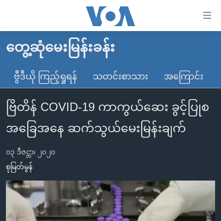
သုံး
ရ
လွယ်ကူ
တွေ့ဆုံမေးမြန်းခန်း
မူလစာမျက်နှာ
စေ
မြန်မာ
ဗွီဒီယို ကြည့်ရှုရန်
သတင်းစာသား
အကြောင်း
သည့်
ကမ္ဘာ့သတင်းများ
Link
ဗြိတိန် COVID-19 ကာကွယ်ဆေး ခွင့်ပြုစ
ဗွီဒီယို
နိုင်ငံတကာ
များ
သတင်းလွတ်လပ်ခွင့်
အမေရိကန်
အခြေအနေ ဆက်သွယ်မေးမြန်းချက်
ပင်မ
ရပ်ဝန်းတခု လမ်းတခု အလွန်
တရုတ်
အကြောင်းအရာ
၀၃ ဒီဇင္ဘာ၊ ၂၀၂၀
သို့
အင်္ဂလိပ်စာလေ့လာမယ်
အစ္စရေး-ပါလက်စတိုင်း
စုမြတ်မွန်
ကျော်
အပတ်စဉ်ကဏ္ဍများ
အမေရိကန်သုံးအီဒီယံ
ကြည့်
ရေဒီယိုနှင့်ရုပ်သံ အချက်အလက်များ
မကြေးမုံရဲ့ အင်္ဂလိပ်စာ
ရေဒီယို
ရန်
ပင်မ
ရေဒီယို/တီဗွီအစီအစဉ်
ရုပ်ရှင်ထဲက အင်္ဂလိပ်စာ
တီဗွီ