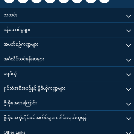
သတင်း
၀န်ဆောင်မှုများ
အပတ်စဉ်ကဏ္ဍများ
အင်္ဂလိပ်သင်ခန်းစာများ
ရေဒီယို
ရုပ်သံအစီအစဉ်နှင့် ဗွီဒီယိုကဏ္ဍများ
ဗွီအိုအေအကြောင်း
ဗွီအိုအေ မိုဘိုင်းလ်အက်ပ်များ ဒေါင်းလုတ်ယူရန်
Other Links