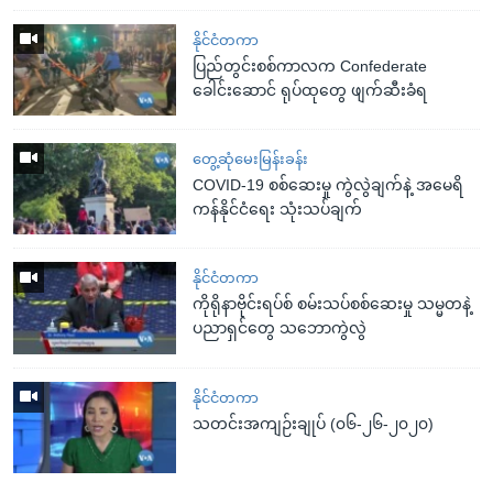
နိုင်ငံတကာ
ပြည်တွင်းစစ်ကာလက Confederate
ခေါင်းဆောင် ရုပ်ထုတွေ ဖျက်ဆီးခံရ
တွေ့ဆုံမေးမြန်းခန်း
COVID-19 စစ်ဆေးမှု ကွဲလွဲချက်နဲ့ အမေရိ
ကန်နိုင်ငံရေး သုံးသပ်ချက်
နိုင်ငံတကာ
ကိုရိုနာဗိုင်းရပ်စ် စမ်းသပ်စစ်ဆေးမှု သမ္မတနဲ့
ပညာရှင်တွေ သဘောကွဲလွဲ
နိုင်ငံတကာ
သတင်းအကျဉ်းချုပ် (၀၆-၂၆-၂၀၂၀)