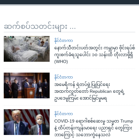
ဆက်စပ်သတင်းများ ...
နိုင်ငံတကာ
နောက်သီတင်းပတ်အတွင်း ကမ္ဘာမှာ ဗိုင်းရပ်စ်
ကူးစက်ခံရသူပေါင်း ၁၀ သန်းထိ တိုးလာဖို့ရှိ
(WHO)
နိုင်ငံတကာ
အမေရိကန် ရဲတပ်ဖွဲ့ ပြုပြင်ရေး
အထက်လွှတ်တော် Republican တွေရဲ့
ဥပဒေမူကြမ်း အောင်မြင်မှုမရ
နိုင်ငံတကာ
COVID-19 ရောဂါစစ်ဆေးမှု သမ္မတ Trump
နဲ့ ထိပ်တန်းကျန်းမာရေး ပညာရှင် တွေကြား
ဘာကြောင့် သဘောကွဲနေသလဲ