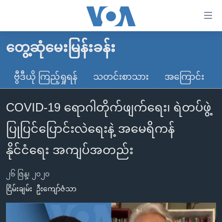
သုံး
ရ
လွယ်ကူ
တွေ့ဆုံမေးမြန်းခန်း
မူလစာမျက်နှာ
စေ
မြန်မာ
ဗွီဒီယို ကြည့်ရှုရန်
သတင်းစာသား
အကြောင်း
သည့်
ကမ္ဘာ့သတင်းများ
Link
COVID-19 ရောဂါတိုက်ဖျက်ရေး၊ ရဲတပ်ဖွဲ့
ဗွီဒီယို
နိုင်ငံတကာ
များ
သတင်းလွတ်လပ်ခွင့်
အမေရိကန်
ပြုပြင်ပြောင်းလဲရေးနဲ့ အမေရိကန်
ပင်မ
ရပ်ဝန်းတခု လမ်းတခု အလွန်
တရုတ်
အကြောင်းအရာ
နိုင်ငံရေး အကျပ်အတည်း
သို့
အင်္ဂလိပ်စာလေ့လာမယ်
အစ္စရေး-ပါလက်စတိုင်း
ကျော်
၂၆ ဇြန္၊ ၂၀၂၀
အပတ်စဉ်ကဏ္ဍများ
အမေရိကန်သုံးအီဒီယံ
ကြည့်
ငြိမ်းချမ်း
ဦးကျော်ဇံသာ
ရေဒီယိုနှင့်ရုပ်သံ အချက်အလက်များ
မကြေးမုံရဲ့ အင်္ဂလိပ်စာ
ရေဒီယို
ရန်
ပင်မ
ရေဒီယို/တီဗွီအစီအစဉ်
ရုပ်ရှင်ထဲက အင်္ဂလိပ်စာ
တီဗွီ