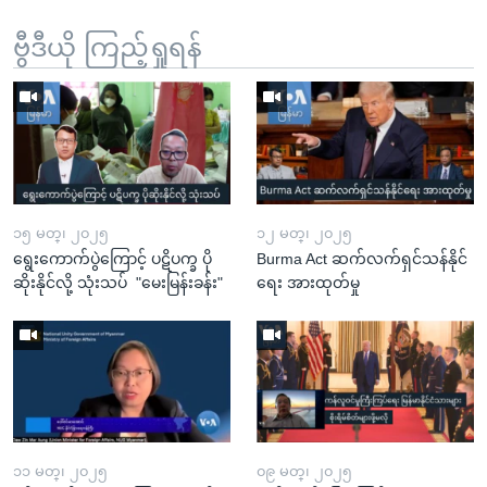
ဗွီဒီယို ကြည့်ရှုရန်
၁၅ မတ္၊ ၂၀၂၅
၁၂ မတ္၊ ၂၀၂၅
ရွေးကောက်ပွဲကြောင့် ပဋိပက္ခ ပို
Burma Act ဆက်လက်ရှင်သန်နိုင်
ဆိုးနိုင်လို့ သုံးသပ် "မေးမြန်းခန်း"
ရေး အားထုတ်မှု
၁၁ မတ္၊ ၂၀၂၅
၀၉ မတ္၊ ၂၀၂၅