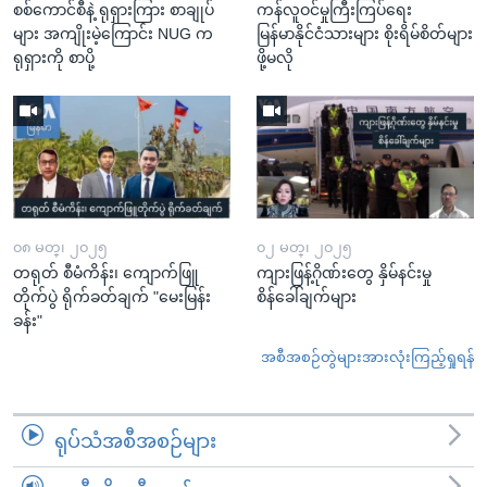
စစ်ကောင်စီနဲ့ ရုရှားကြား စာချုပ်
ကန်လူဝင်မှုကြီးကြပ်ရေး
များ အကျိုးမဲ့ကြောင်း NUG က
မြန်မာနိုင်ငံသားများ စိုးရိမ်စိတ်များ
ရုရှားကို စာပို့
ဖို့မလို
၀၈ မတ္၊ ၂၀၂၅
၀၂ မတ္၊ ၂၀၂၅
တရုတ် စီမံကိန်း၊ ကျောက်ဖြူ
ကျားဖြန့်ဂိုဏ်းတွေ နှိမ်နင်းမှု
တိုက်ပွဲ ရိုက်ခတ်ချက် "မေးမြန်း
စိန်ခေါ်ချက်များ
ခန်း"
အစီအစဉ်တွဲများအားလုံးကြည့်ရှုရန်
ရုပ်သံအစီအစဉ်များ