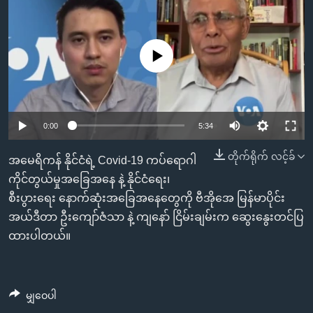
အ
သုတပဒေသာ အင်္ဂလိပ်စာ
ညွန်း
Learning English
စာမျက်နှာ
No media source currently available
သို့
ဗွီအိုအေ လူမှုကွန်ယက်များ
ကျော်
ကြည့်
ရန်
0:00
5:34
ဘာသာစကားများ
ရှာဖွေ
ရန်
တိုက်ရိုက် လင့်ခ်
အမေရိကန် နိုင်ငံရဲ့ Covid-19 ကပ်ရောဂါ
နေရာ
ကိုင်တွယ်မှုအခြေအနေ နဲ့ နိုင်ငံရေး၊
သို့
စီးပွားရေး နောက်ဆုံးအခြေအနေတွေကို ဗီအိုအေ မြန်မာပိုင်း
ကျော်
အယ်ဒီတာ ဦးကျော်ဇံသာ နဲ့ ကျနော် ငြိမ်းချမ်းက ဆွေးနွေးတင်ပြ
ရန်
ထားပါတယ်။
မျှဝေပါ