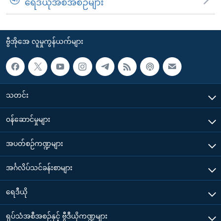
ရေဒီယိုအစီအစဉ်များ
ဗွီအိုအေ လူမှုကွန်ယက်များ
သတင်း
၀န်ဆောင်မှုများ
အပတ်စဉ်ကဏ္ဍများ
အင်္ဂလိပ်သင်ခန်းစာများ
ရေဒီယို
ရုပ်သံအစီအစဉ်နှင့် ဗွီဒီယိုကဏ္ဍများ