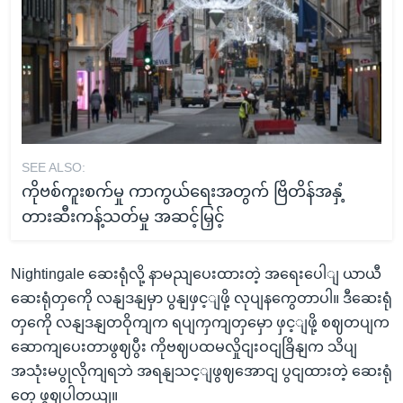
SEE ALSO:
ကိုဗစ်ကူးစက်မှု ကာကွယ်ရေးအတွက် ဗြိတိန်အနှံ့
တားဆီးကန့်သတ်မှု အဆင့်မြှင့်
Nightingale ဆေးရုံလို့ နာမညျပေးထားတဲ့ အရေးပေါျ ယာယီ
ဆေးရုံတှကေို လနျဒနျမှာ ပွနျဖှင့ျဖို့ လုပျနကွေတာပါ။ ဒီဆေးရုံ
တှကေို လနျဒနျတဝိုကျက ရပျကှကျတှမှော ဖှင့ျဖို့ စဈတပျက
ဆောကျပေးတာဖွဈပွီး ကိုဗဈပထမလှိုငျးဝငျခြိနျက သိပျ
အသုံးမပွုလိုကျရဘဲ အရနျသင့ျဖွဈအောငျ ပွငျထားတဲ့ ဆေးရုံ
တှေ ဖွဈပါတယျ။