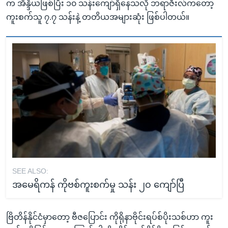
က အိန္ဒိယဖြစ်ပြီး ၁၀ သန်းကျော်ရှိနေသလို ဘရာဇီးလ်ကတော့
ကူးစက်သူ ၇.၇ သန်းနဲ့ တတိယအများဆုံး ဖြစ်ပါတယ်။
SEE ALSO:
အမေရိကန် ကိုဗစ်ကူးစက်မှု သန်း ၂၀ ကျော်ပြီ
ဗြိတိန်နိုင်ငံမှာတော့ ဗီဇပြောင်း ကိုရိုနာဗိုင်းရပ်စ်ပိုးသစ်ဟာ ကူး