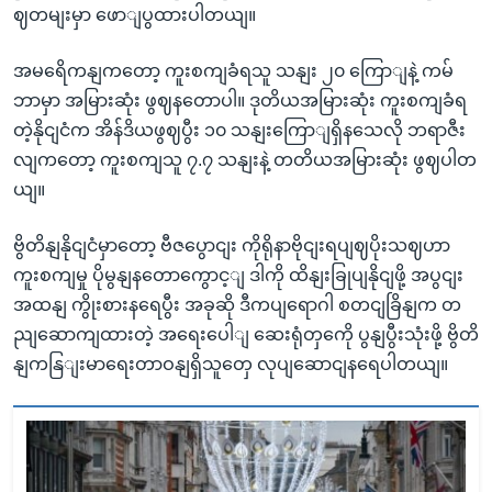
ဈတမျးမှာ ဖောျပွထားပါတယျ။
အမရေိကနျကတော့ ကူးစကျခံရသူ သနျး ၂၀ ကြောျနဲ့ ကမ်
ဘာမှာ အမြားဆုံး ဖွဈနတောပါ။ ဒုတိယအမြားဆုံး ကူးစကျခံရ
တဲ့နိုငျငံက အိန်ဒိယဖွဈပွီး ၁၀ သနျးကြောျရှိနသေလို ဘရာဇီး
လျကတော့ ကူးစကျသူ ၇.၇ သနျးနဲ့ တတိယအမြားဆုံး ဖွဈပါတ
ယျ။
ဗွိတိနျနိုငျငံမှာတော့ ဗီဇပွောငျး ကိုရိုနာဗိုငျးရပျဈပိုးသဈဟာ
ကူးစကျမှု ပိုမွနျနတောကွောင့ျ ဒါကို ထိနျးခြုပျနိုငျဖို့ အပွငျး
အထနျ ကွိုးစားနရေပွီး အခုဆို ဒီကပျရောဂါ စတငျခြိနျက တ
ညျဆောကျထားတဲ့ အရေးပေါျ ဆေးရုံတှကေို ပွနျပွီးသုံးဖို့ ဗွိတိ
နျကနြျးမာရေးတာဝနျရှိသူတှေ လုပျဆောငျနရေပါတယျ။