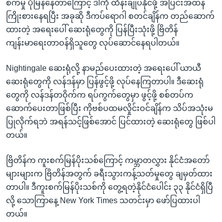
စက်မှု ပိုမြန်နေတာကြောင့် ဒါကို ထိန်းချုပ်နိုင်ဖို့ အပြင်းအထန်
ကြိုးစားနေရပြီး အခုဆို ဒီကပ်ရောဂါ စတင်ချိန်က တည်ဆောက်
ထားတဲ့ အရေးပေါ် ဆေးရုံတွေကို ပြန်ပြီးသုံးဖို့ ဗြိတိန်
ကျန်းမာရေးတာဝန်ရှိသူတွေ လုပ်ဆောင်နေရပါတယ်။
Nightingale ဆေးရုံလို့ နာမည်ပေးထားတဲ့ အရေးပေါ် ယာယီ
ဆေးရုံတွေကို လန်ဒန်မှာ ပြန်ဖွင့်ဖို့ လုပ်နေကြတာပါ။ ဒီဆေးရုံ
တွေကို လန်ဒန်တဝိုက်က ရပ်ကွက်တွေမှာ ဖွင့်ဖို့ စစ်တပ်က
ဆောက်ပေးတာဖြစ်ပြီး ကိုဗစ်ပထမလှိုင်းဝင်ချိန်က သိပ်အသုံးမ
ပြုလိုက်ရဘဲ အရန်သင့်ဖြစ်အောင် ပြင်ထားတဲ့ ဆေးရုံတွေ ဖြစ်ပါ
တယ်။
ဗြိတိန်က ကူးစက်မြန်ပိုးသစ်ကြောင့် ကမ္ဘာတလွှား နိုင်ငံအတော်
များများက ဗြိတိန်အတွက် ခရီးသွားကန့်သတ်မှုတွေ ချမှတ်ထား
တာပါ။ ဒီကူးစက်မြန်ပိုးသစ်ကို တွေ့ရတဲ့နိုင်ငံပေါင်း ၃၃ နိုင်ငံရှိပြီ
လို့ သောကြာနေ့ New York Times သတင်းမှာ ဖော်ပြထားပါ
တယ်။