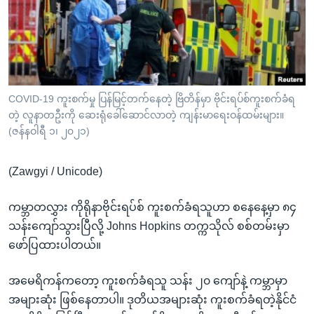
အ
သုတပဒေသာ အင်္ဂလိပ်စာ
ညွန်း
Learning English
စာမျက်နှာ
သို့
ဗွီအိုအေ လူမှုကွန်ယက်များ
ကျော်
ကြည့်
COVID-19 ကူးစက်မှု ပြန်မြင့်တက်နေတဲ့ ဗြိတိန်မှာ ဗိုင်းရပ်စ်ကူးစက်ခံရ
တဲ့ လူနာတဦးကို ဆေးရုံခေါ်ဆောင်လာတဲ့ ကျန်းမာရေးဝန်ထမ်းများ။
ရန်
ဘာသာစကားများ
(ဇန်နဝါရီ ၁၊ ၂၀၂၁)
ရှာဖွေ
ရန်
(Zawgyi / Unicode)
နေရာ
သို့
ကမ္ဘာတလွှား ကိုရိုနာဗိုင်းရပ်စ် ကူးစက်ခံရသူဟာ စနေနေ့မှာ ၈၄
ကျော်
သန်းကျော်သွားပြီလို့ Johns Hopkins တက္ကသိုလ် စစ်တမ်းမှာ
ရန်
ဖော်ပြထားပါတယ်။
အမေရိကန်ကတော့ ကူးစက်ခံရသူ သန်း ၂၀ ကျော်နဲ့ ကမ္ဘာမှာ
အများဆုံး ဖြစ်နေတာပါ။ ဒုတိယအများဆုံး ကူးစက်ခံရတဲ့နိုင်ငံ