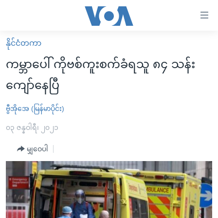
သုံး
ရ
လွယ်ကူ
နိုင်ငံတကာ
မူလစာမျက်နှာ
စေ
ကမ္ဘာပေါ် ကိုဗစ်ကူးစက်ခံရသူ ၈၄ သန်း
မြန်မာ
သည့်
ကျော်နေပြီ
ကမ္ဘာ့သတင်းများ
Link
ဗွီဒီယို
နိုင်ငံတကာ
ဗွီအိုအေ (မြန်မာပိုင်း)
များ
သတင်းလွတ်လပ်ခွင့်
အမေရိကန်
၀၃ ဇန္နဝါရီ၊ ၂၀၂၁
ပင်မ
ရပ်ဝန်းတခု လမ်းတခု အလွန်
တရုတ်
အကြောင်းအရာ
မျှဝေပါ
သို့
အင်္ဂလိပ်စာလေ့လာမယ်
အစ္စရေး-ပါလက်စတိုင်း
ကျော်
အပတ်စဉ်ကဏ္ဍများ
အမေရိကန်သုံးအီဒီယံ
ကြည့်
ရေဒီယိုနှင့်ရုပ်သံ အချက်အလက်များ
မကြေးမုံရဲ့ အင်္ဂလိပ်စာ
ရေဒီယို
ရန်
ပင်မ
ရေဒီယို/တီဗွီအစီအစဉ်
ရုပ်ရှင်ထဲက အင်္ဂလိပ်စာ
တီဗွီ