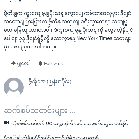
ဗွိတိနျက ကူးစကျမွနျပိုးသဈကွောင့ျ ကမ်ဘာတလှှား နိုငျငံ
အတောျမြားမြားက ဗွိတိနျအတှကျ ခရီးသှားကန့ျသတျမှု
တှေ ခမြှတျထားတာပါ။ ဒီကူးစကျမွနျပိုးသဈကို တှေ့ရတဲ့နိုငျငံ
ပေါငျး ၃၃ နိုငျငံရှိပွီလို့ သောကွာနေ့ New York Times သတငျး
မှာ ဖောျပွထားပါတယျ။
မျှဝေပါ
Follow us
ဗွီအိုအေ (မြန်မာပိုင်း)
ဆက်စပ်သတင်းများ ...
ကိုဗစ်စမ်းသပ်စက် UC တက္ကသိုလ် လမ်းဘေးစက်တွေမှာ ဝယ်နိုင်
ဗီဇပြောင်းကိုရိုနာဗိုင်းရပ်စ် တောင်ကိုရီးယားမှာ တွေ့ရှိ