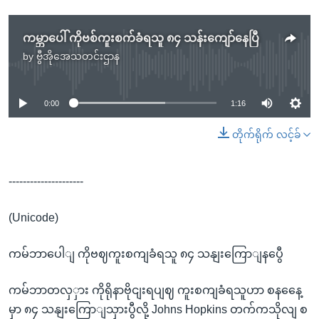
ကမ္ဘာပေါ် ကိုဗစ်ကူးစက်ခံရသူ ၈၄ သန်းကျော်နေပြီ
by
ဗွီအိုအေသတင်းဌာန
No media source currently available
0:00
1:16
တိုက်ရိုက် လင့်ခ်
---------------------
(Unicode)
ကမ်ဘာပေါျ ကိုဗဈကူးစကျခံရသူ ၈၄ သနျးကြောျနပွေီ
ကမ်ဘာတလှှား ကိုရိုနာဗိုငျးရပျဈ ကူးစကျခံရသူဟာ စနနေေ့
မှာ ၈၄ သနျးကြောျသှားပွီလို့ Johns Hopkins တက်ကသိုလျ စ