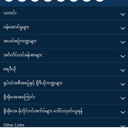
သတင်း
၀န်ဆောင်မှုများ
အပတ်စဉ်ကဏ္ဍများ
အင်္ဂလိပ်သင်ခန်းစာများ
ရေဒီယို
ရုပ်သံအစီအစဉ်နှင့် ဗွီဒီယိုကဏ္ဍများ
ဗွီအိုအေအကြောင်း
ဗွီအိုအေ မိုဘိုင်းလ်အက်ပ်များ ဒေါင်းလုတ်ယူရန်
Other Links