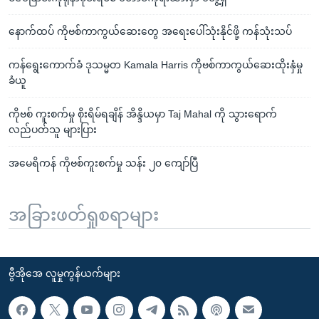
နောက်ထပ် ကိုဗစ်ကာကွယ်ဆေးတွေ အရေးပေါ်သုံးနိုင်ဖို့ ကန်သုံးသပ်
ကန်ရွေးကောက်ခံ ဒုသမ္မတ Kamala Harris ကိုဗစ်ကာကွယ်ဆေးထိုးနှံမှု
ခံယူ
ကိုဗစ် ကူးစက်မှု စိုးရိမ်ရချိန် အိန္ဒိယမှာ Taj Mahal ကို သွားရောက်
လည်ပတ်သူ များပြား
အမေရိကန် ကိုဗစ်ကူးစက်မှု သန်း ၂၀ ကျော်ပြီ
အခြားဖတ်ရှုစရာများ
ဗွီအိုအေ လူမှုကွန်ယက်များ