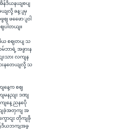
ိန်ဒိယနယျစပျ
မယျလို့ ခန့ျမှ
အေဖွဈ ဖဖေောျဝါ
ာ ဖွဈပါတယျ။
ိန်ဒိယ စဈတပျ သ
်ဘာရဲ့ အခွားန
းရငျးသား လကျန
စားနတေယျလို့ သ
ရကျနေ့က စဈ
းထကျမနညျး ဒဏျ
ရကျနေ့ ညနပေို
ုကျခဲ့အတှကျ အ
ာငျး တိုကျခို
အိန်ဒိယဘကျအခွ