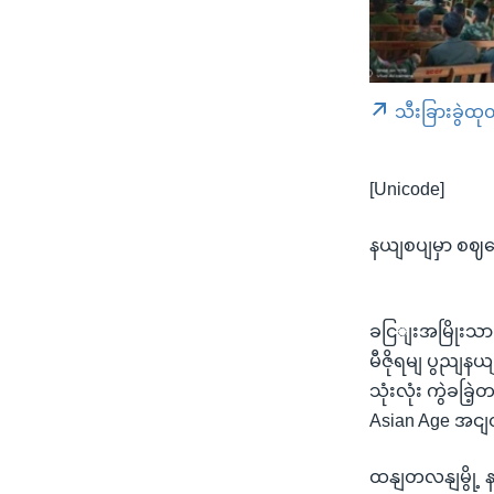
သီးခြားခွဲထု
[Unicode]
နယျစပျမှာ စဈကော
ခငြျးအမြိုးသာ
မီဇိုရမျ ပွညျန
သုံးလုံး ကွဲခခ
Asian Age အင
ထနျတလနျမွို့ န