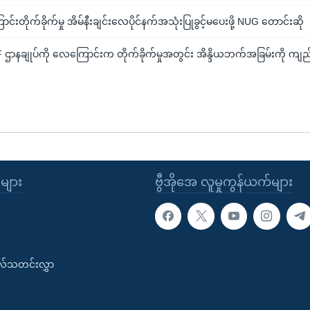
းတိုက်ခိုက်မှု အိမ်နီးချင်းလေပိုင်နက်အသုံးပြုခွင့်မပေးဖို့ NUG တောင်းဆို
ဌာနချုပ်ကို လေကြောင်းက တိုက်ခိုက်မှုအတွင်း အိန္ဒိယဘက်အခြမ်းကို ကျည်
ုများ
ဗွီအိုအေ လူမှုကွန်ယက်များ
းလ်သတင်းလွှာ