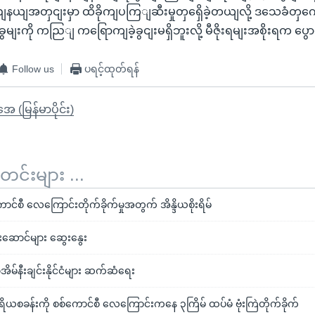
းပွညျနယျအတှငျးမှာ ထိခိုကျပကြျဆီးမှုတှရှေိခဲ့တယျလို့ ဒသေခံတ
ျးကို ကညြျ ကရြောကျခဲ့ခွငျးမရှိဘူးလို့ မီဇိုးရမျးအစိုးရက ပွ
Follow us
ပရင့်ထုတ်ရန်
ုအေ (မြန်မာပိုင်း)
်းများ ...
်စီ လေကြောင်းတိုက်ခိုက်မှုအတွက် အိန္ဒိယစိုးရိမ်
်းဆောင်များ ဆွေးနွေး
ာ့အိမ်နီးချင်းနိုင်ငံများ ဆက်ဆံရေး
ုရိယစခန်းကို စစ်ကောင်စီ လေကြောင်းကနေ ၃ကြိမ် ထပ်မံ ဗုံးကြဲတိုက်ခိုက်