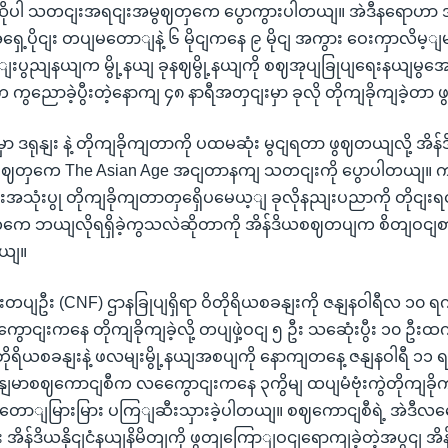
ဆိုပါ သတငျးအရငျးအမွဈတှကေ ပွောကွားပါတယျ။ အဲဒီနရောဟာ အ
ဒိယအရှေ့ပိုငျး တပျမတောျနဲ့ ၆ မိုငျကနေ ၉ မိုငျ အကွား ဝေးကှာလိမ့ျ
ျးပွညျနယျက မွို့နယျ ခုနဈမွို့နယျကို စဈအုပျခြုပျရေးနယျမွ
 ကွညောခဲ့ပွီးတဲ့နောကျ ၄၈ နာရီအတှငျးမှာ ခုလို တိုကျခိုကျခဲ့တ
ာ ဒရုနျး နဲ့ တိုကျခိုကျတာကို ပထမဆုံး မွငျရတာ ဖွဈတယျလို့ အ
ဈတှကေ The Asian Age အငျတာနကျ သတငျးကို ပွောပါတယျ။ ကမ
ျးအသုံးပွု တိုကျခိုကျတာတှရှေိပမေယ့ျ ခုလိုနညျးပညာကို တိုငျ
့တှကေ ဘယျလိုရရှိခဲ့ကွသလဲဆိုတာကို အိန်ဒိယစဈတပျက စိတျဝငျ
ယျ။
တပျဦး (CNF) ဌာနခြုပျရှိရာ ဝိတိုရိယစခနျးကို ဇနျနဝါရီလ ၁၀ 
ာငျးကနေ တိုကျခိုကျခဲ့လို့ တပျဖှဲ့ဝငျ ၅ ဦး သဆေုံးပွီး ၁၀ ဦ
ဝိတိုရိယစခနျးနဲ့ ဖလမျးမွို့နယျအစပျကို နောကျတနေ့ ဇနျနဝါရီ ၁၁ 
ွနျမာစဈကောငျစီက လကွေောငျးကနေ ၃ကွိမျ ထပျမံဗုံးကွဲတိုကျခိ
ျမြားမြား ပကြျဆီးသှားခဲ့ပါတယျ။ စဈကောငျစီရဲ့ အဲဒီလကွေေ
 အိန်ဒိယနိုငျငံနယျနိမိတျကို ဖွတျကြောျဝငျရောကျခဲ့တဲ့အပွငျ 