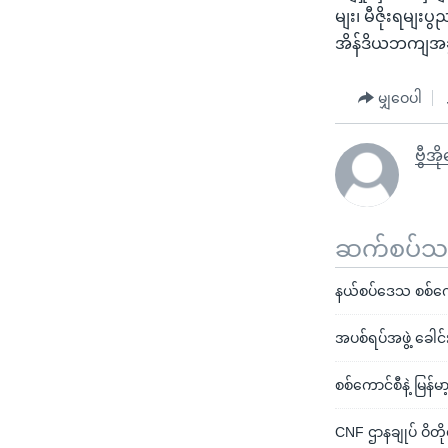
မျး၊ မီဇိုးရမျ
အိန်ဒိယဘကျအခွမ
မျှဝေပါ
ဗွီအိ
ဆက်စပ်သတင
နယ်စပ်ဒေသ စစ်ကောင
အပစ်ရပ်အဖွဲ့ ခေါင
စစ်ကောင်စီနဲ့ မြန်မ
CNF ဌာနချုပ် ဝိတိ