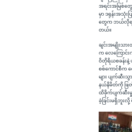
အရင်းအမြစ်တွေ
မှာ ဒရုန်းအသုံး
တွေက ဘယ်လိုရရှ
တယ်။
ချင်းအမျိုးသားတ
က လေကြောင်းကနေ 
ဝိတိုရိယစခန်းနဲ
စစ်ကောင်စီက လ
များ ပျက်ဆီးသွား
နယ်နိမိတ်ကို ဖြ
ထိခိုက်ပျက်ဆီး
ခဲ့ခြင်းမရှိဘူးလ