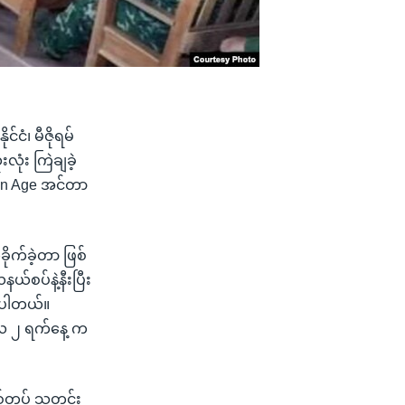
ငံ၊ မီဇိုရမ်
လုံး ကြဲချခဲ့
ian Age အင်တာ
ိုက်ခဲ့တာ ဖြစ်
စပ်နဲ့နီးပြီး
န်းပါတယ်။
ရီလ ၂ ရက်နေ့ က
 စစ်တပ် သတင်း