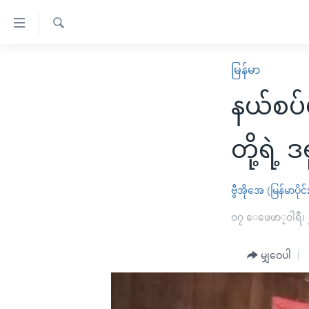
သုံး
ရ
ရှာဖွေ
လွယ်ကူ
မူလစာမျက်နှာ
မြန်မာ
ရ
စေ
မြန်မာ
လာ
နယ်စပ်
သည့်
ဒ်
ကမ္ဘာ့သတင်းများ
Link
ဗွီဒီယို
နိုင်ငံတကာ
တို့ရဲ့ ဒ
များ
သတင်းလွတ်လပ်ခွင့်
အမေရိကန်
ပင်မ
ရပ်ဝန်းတခု လမ်းတခု အလွန်
တရုတ်
ဗွီအိုအေ (မြန်မာပိုင်
အကြောင်းအရာ
အင်္ဂလိပ်စာလေ့လာမယ်
အစ္စရေး-ပါလက်စတိုင်း
၀၇ ေဖေဖာ္၀ါရီ၊
သို့
အပတ်စဉ်ကဏ္ဍများ
အမေရိကန်သုံးအီဒီယံ
ကျော်
မျှဝေပါ
ကြည့်
ရေဒီယိုနှင့်ရုပ်သံ အချက်အလက်များ
မကြေးမုံရဲ့ အင်္ဂလိပ်စာ
ရေဒီယို
ရန်
ရေဒီယို/တီဗွီအစီအစဉ်
ရုပ်ရှင်ထဲက အင်္ဂလိပ်စာ
တီဗွီ
ပင်မ