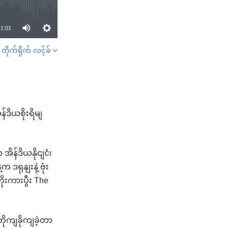
1:01
တိုက်ရိုက် လင့်ခ်
SHARE
်ဒိယစိုးရိမျ
န်ဒိယနိုငျငံ၊
ရုနျးနဲ့ ဗုံး
ုးကားပွီး The
ိုကျခိုကျခဲ့တာ