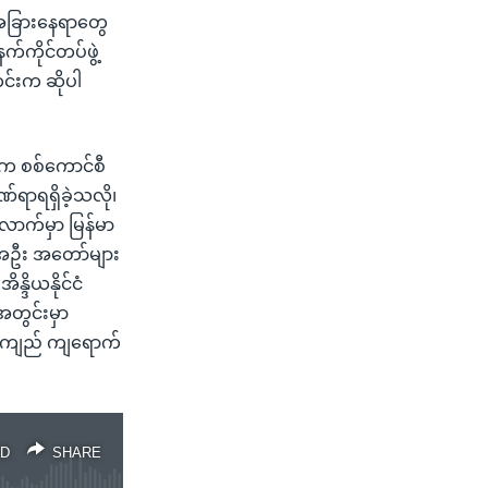
အခြားနေရာတွေ
်ကိုင်တပ်ဖွဲ့
င်းက ဆိုပါ
့က စစ်ကောင်စီ
်ရာရရှိခဲ့သလို၊
လောက်မှာ မြန်မာ
်အဦး အတော်များ
္ဒိယနိုင်ငံ
အတွင်းမှာ
ို ကျည် ကျရောက်
D
SHARE