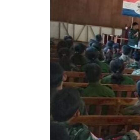
သုတပဒေသာ အင်္ဂလိပ်စာ
အ
ညွန်း
စာမျက်နှာ
သို့
ကျော်
ကြည့်
ရန်
ရှာဖွေ
ရန်
နေရာ
သို့
ကျော်
ရန်