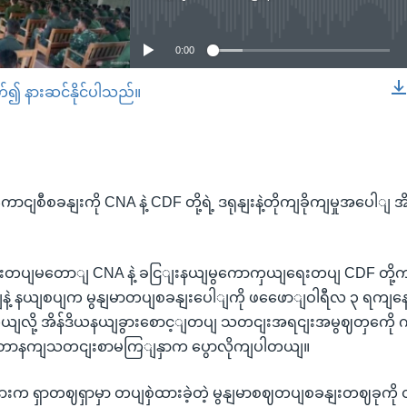
No media source currently available
0:00
တ်၍ နားဆင်နိုင်ပါသည်။
EMBED
ငျစီစခနျးကို CNA နဲ့ CDF တို့ရဲ့ ဒရုနျးနဲ့တိုကျခိုကျမှုအပေါျ အိန
းတပျမတောျ CNA နဲ့ ခငြျးနယျမွကောကှယျရေးတပျ CDF တို့က အိ
ယျနဲ့ နယျစပျက မွနျမာတပျစခနျးပေါျကို ဖဖေောျဝါရီလ ၃ ရကျနေ့က ဒ
ြဲ့တယျလို့ အိန်ဒိယနယျခွားစောင့ျတပျ သတငျးအရငျးအမွဈတှကေို ကိ
ျတာနကျသတငျးစာမကြျနှာက ပွောလိုကျပါတယျ။
ားက ရှာတဈရှာမှာ တပျစှဲထားခဲ့တဲ့ မွနျမာစဈတပျစခနျးတဈခုကို တ