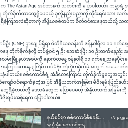
က The Asian Age အင်တာနက် သတင်းကို ပြောပါတယ်။ ကမ္ဘာရဲ့ 
ပြု တိုက်ခိုက်တာတွေရှိပေမယ့် ခုလိုနည်းပညာကို တိုင်းရင်းသား လက်နက
ိခဲ့ကြသလဲဆိုတာကို အိန္ဒိယစစ်တပ်က စိတ်ဝင်စားနေတယ်လို့ သတ
ပ်ဦး (CNF) ဌာနချုပ်ရှိရာ ဝိတိုရိယစခန်းကို ဇန်နဝါရီလ ၁၀ ရက်နေ
တိုက်ခိုက်ခဲ့လို့ တပ်ဖွဲ့ဝင် ၅ ဦး သေဆုံးပြီး ၁၀ ဦးထက်မနည်း ဒဏ
့ ဖလမ်းမြို့နယ်အစပ်ကို နောက်တနေ့ ဇန်နဝါရီ ၁၁ ရက်နေ့ ညနေပိုင်း
ေကြောင်းကနေ ၃ကြိမ် ထပ်မံဗုံးကြဲတိုက်ခိုက်ခဲ့အတွက် အဆောက
ခဲ့ပါတယ်။ စစ်ကောင်စီရဲ့ အဲဒီလေကြောင်း တိုက်ခိုက်မှုတွေအတွင်း အိန
တ်ကျော်ဝင်ရောက်ခဲ့တဲ့အပြင် အိန္ဒိယဘက်အခြမ်း၊ မီဇိုးရမ်းပြည်နယ်
မှုတွေရှိခဲ့တယ်လို့ ဒေသခံတွေက ပြောပေမယ့် အိန္ဒိယဘက်အခြမ်းက
ို့ မီဇိုးရမ်းအစိုးရက ပြောပါတယ်။
နယ်စပ်မှာ စစ်ကောင်စီစခန်းကို CNA နဲ့ CDF တို့ရဲ့ ဒရုန်းနဲ့တိုက်ခိုက်မှုအပေါ် အိန္ဒိယစိုးရိမ်
EMBE
by
ဗွီအိုအေသတင်းဌာန