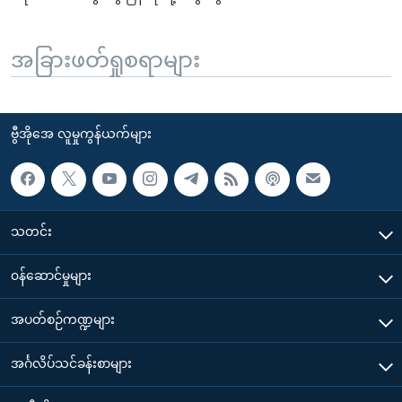
အခြားဖတ်ရှုစရာများ
ဗွီအိုအေ လူမှုကွန်ယက်များ
သတင်း
၀န်ဆောင်မှုများ
အပတ်စဉ်ကဏ္ဍများ
အင်္ဂလိပ်သင်ခန်းစာများ