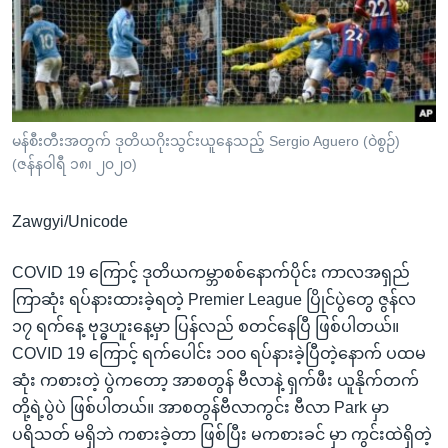
အ
သုတပဒေသာ အင်္ဂလိပ်စာ
ညွန်း
Learning English
စာမျက်နှာ
သို့
ဗွီအိုအေ လူမှုကွန်ယက်များ
ကျော်
ကြည့်
မန်စီးတီးအတွက် ဒုတိယဂိုးသွင်းယူနေသည့် Sergio Aguero (ဝဲစွဉ်)
(ဇန်နဝါရီ ၁၈၊ ၂၀၂၀)
ရန်
ဘာသာစကားများ
ရှာဖွေ
Zawgyi/Unicode
ရန်
နေရာ
COVID 19 ကြောင့် ဒုတိယကမ္ဘာစစ်နောက်ပိုင်း ကာလအရှည်
သို့
ကြာဆုံး ရပ်နားထားခဲ့ရတဲ့ Premier League ပြိုင်ပွဲတွေ ဇွန်လ
ကျော်
၁၇ ရက်နေ့ ဗုဒ္ဓဟူးနေ့မှာ ပြန်လည် စတင်နေပြီ ဖြစ်ပါတယ်။
ရန်
COVID 19 ကြောင့် ရက်ပေါင်း ၁၀၀ ရပ်နားခဲ့ပြီတဲ့နောက် ပထမ
ဆုံး ကစားတဲ့ ပွဲကတော့ အာစတွန် ဗီလာနဲ့ ရှက်ဖီး ယူနိုက်တက်
တို့ရဲ့ပွဲပဲ ဖြစ်ပါတယ်။ အာစတွန်ဗီလာကွင်း ဗီလာ Park မှာ
ပရိသတ် မရှိဘဲ ကစားခဲ့တာ ဖြစ်ပြီး မကစားခင် မှာ ကွင်းထဲရှိတဲ့