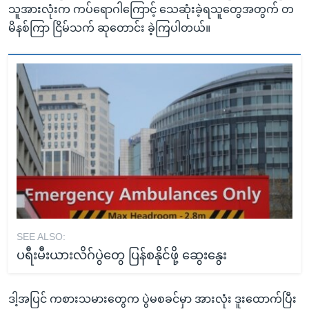
သူအားလုံးက ကပ်ရောဂါကြောင့် သေဆုံးခဲ့ရသူတွေအတွက် တ
မိနစ်ကြာ ငြိမ်သက် ဆုတောင်း ခဲ့ကြပါတယ်။
SEE ALSO:
ပရီးမီးယားလိဂ်ပွဲတွေ ပြန်စနိုင်ဖို့ ဆွေးနွေး
ဒါ့အပြင် ကစားသမားတွေက ပွဲမစခင်မှာ အားလုံး ဒူးထောက်ပြီး