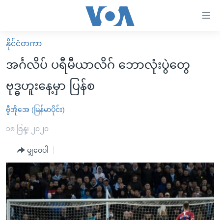
သုံး
ရ
လွယ်ကူ
နိုင်ငံတကာ
မူလစာမျက်နှာ
စေ
အင်္ဂလိပ် ပရီမီယာလိဂ် ဘောလုံးပွဲတွေ
မြန်မာ
သည့်
ဗုဒ္ဓဟူးနေ့မှာ ပြန်စ
ကမ္ဘာ့သတင်းများ
Link
ဗွီဒီယို
နိုင်ငံတကာ
ဗွီအိုအေ (မြန်မာပိုင်း)
များ
သတင်းလွတ်လပ်ခွင့်
အမေရိကန်
၁၈ ဇြန္၊ ၂၀၂၀
ပင်မ
ရပ်ဝန်းတခု လမ်းတခု အလွန်
တရုတ်
အကြောင်းအရာ
မျှဝေပါ
သို့
အင်္ဂလိပ်စာလေ့လာမယ်
အစ္စရေး-ပါလက်စတိုင်း
ကျော်
အပတ်စဉ်ကဏ္ဍများ
အမေရိကန်သုံးအီဒီယံ
ကြည့်
ရေဒီယိုနှင့်ရုပ်သံ အချက်အလက်များ
မကြေးမုံရဲ့ အင်္ဂလိပ်စာ
ရေဒီယို
ရန်
ပင်မ
ရေဒီယို/တီဗွီအစီအစဉ်
ရုပ်ရှင်ထဲက အင်္ဂလိပ်စာ
တီဗွီ