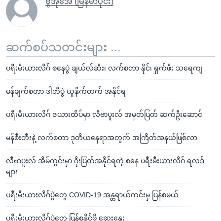
ဗွီအိုအေ (မြန်မာပိုင်း)
ဆက်စပ်သတင်းများ ...
ပရီးမီးယားလိဂ် စနေပွဲ ချယ်လ်ဆီး၊ လက်စတာ နိုင်၊ ရှက်ဖီး သရေကျ
မန်ချက်စတာ ဒါဘီပွဲ ယူနိုက်တက် အနိုင်ရ
ပရီးမီးယားလိဂ် ဇယားထိပ်မှာ လီဗာပူးလ် အမှတ်ပြတ် ဆက်ဦးဆောင်
မန်စီးတီးနဲ့ လက်စတာ ဒုတိယနေရာအတွက် အကြိတ်အနယ်ဖြစ်လာ
လီဗာပူးလ် အိမ်ကွင်းမှာ ဂိုးပြတ်အနိုင်ရတဲ့ စနေ ပရီးမီးယားလိဂ် ရလဒ်
များ
ပရီးမီးယားလိဂ်ပွဲတွေ COVID-19 အန္တရာယ်ကင်းမှ ပြန်စမယ်
ပရီးမီးယားလိဂ်ပွဲတွေ ပြန်စနိုင်ဖို့ ဆွေးနွေး