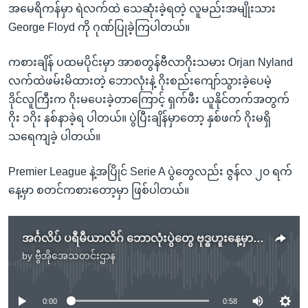
အမေရိကန်မှာ ရဲလက်ထဲ သေဆုံးခဲ့ရတဲ့ လူမည်းအမျိုးသား
George Floyd ကို ဂုဏ်ပြုခဲ့ကြပါတယ်။
ကစားချိန် ပထမပိုင်းမှာ အာစတွန်ဗီလာဂိုးသမား Orjan Nyland
လက်ထဲဖမ်းမိထားတဲ့ ဘောလုံးနဲ့ ဂိုးစည်းကျော်သွားခဲ့ပေမဲ့
ဒိုင်လူကြီးက ဂိုးမပေးခဲ့တာကြောင့် ရှက်ဖီး ယူနိုင်တက်အတွက်
ဂိုး ၁ဂိုး နစ်နာခဲ့ရ ပါတယ်။ ပွဲပြီးချိန်မှာတော့ နှစ်ဖက် ဂိုးမရှိ
သရေကျခဲ့ ပါတယ်။
Premier League နဲ့အပြိုင် Serie A ပွဲတွေလည်း ဇွန်လ ၂၀ ရက်
နေ့မှာ စတင်ကစားတော့မှာ ဖြစ်ပါတယ်။
အင်္ဂလိပ် ပရီမီယာလိဂ် ဘောလုံးပွဲတွေ ဗုဒ္ဓဟူးနေ့မှာ ပြန်စ
by
ဗွီအိုအေသတင်းဌာန
No media source currently available
0:00
0:58