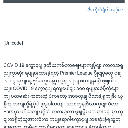
တိုက်ရိုက် လင့်ခ်
[Unicode]
COVID 19 ကွောင့ျ ဒုတိယကမ်ဘာစဈနောကျပိုငျး ကာလအရှ
ညျကွာဆုံး ရပျနားထားခဲ့ရတဲ့ Premier League ပွိုငျပှဲတှေ ဇှနျ
လ ၁၇ ရကျနေ့ ဗုဒ်ဓဟူးနေ့မှာ ပွနျလညျ စတငျနပွေီ ဖွဈပါတ
ယျ။ COVID 19 ကွောင့ျ ရကျပေါငျး ၁၀၀ ရပျနားခဲ့ပွီတဲ့နော
ကျ ပထမဆုံး ကစားတဲ့ ပှဲကတော့ အာစတှနျ ဗီလာနဲ့ ရှကျဖီး ယူ
နိုကျတကျတို့ရဲ့ပှဲပဲ ဖွဈပါတယျ။ အာစတှနျဗီလာကှငျး ဗီလာ
Park မှာ ပရိသတျ မရှိဘဲ ကစားခဲ့တာ ဖွဈပွီး မကစားခငျ မှာ ကှ
ငျးထဲရှိတဲ့သူအားလုံးက ကပျရောဂါကွောင့ျ သဆေုံးခဲ့ရသူတှ
အေတှကျ တမိနဈကွာ ငွိမျသကျ ဆုတောငျး ခဲ့ကွပါတယျ။