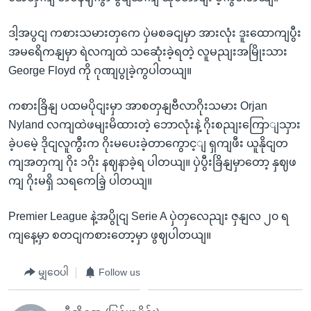
ဒါ့အပွငျ ကစားသမားတှကေ ပှဲမစခငျမှာ အားလုံး ဒူးထောကျပွီး
အမရေိကနျမှာ ရဲလကျထဲ သဆေုံးခဲ့ရတဲ့ လူမညျးအမြိုးသား
George Floyd ကို ဂုဏျပွုခဲ့ကွပါတယျ။
ကစားခြိနျ ပထမပိုငျးမှာ အာစတှနျဗီလာဂိုးသမား Orjan
Nyland လကျထဲဖမျးမိထားတဲ့ ဘောလုံးနဲ့ ဂိုးစညျးကြောျသှား
ခဲ့ပမေဲ့ ဒိုငျလူကွီးက ဂိုးမပေးခဲ့တာကွောင့ျ ရှကျဖီး ယူနိုငျတ
ကျအတှကျ ဂိုး ၁ဂိုး နဈနာခဲ့ရ ပါတယျ။ ပှဲပွီးခြိနျမှာတော့ နှဈဖ
ကျ ဂိုးမရှိ သရကေခြဲ့ ပါတယျ။
Premier League နဲ့အပွိုငျ Serie A ပှဲတှလေညျး ဇှနျလ ၂၀ ရ
ကျနေ့မှာ စတငျကစားတော့မှာ ဖွဈပါတယျ။
မျှဝေပါ
Follow us