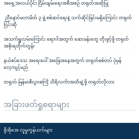
အရှေ့အလယ်ပိုင်း ငြိမ်းချမ်းရေးအစီအစဉ် တရုတ်အဆိုပြု
ညီနောင်မဟာမိတ် ၃ ဖွဲ့ စစ်ဆင်ရေးနဲ့ သက်ဆိုင်ခြင်းမရှိကြောင်း တရုတ်
ငြင်းဆို
အသက်ရှူလမ်းကြောင်း ရောဂါအတွက် ဆေးခန်းတွေ တိုးဖွင့်ဖို့ တရုတ်
အစိုးရတိုက်တွန်း
နယ်စပ်ဒေသ အရေးပေါ် အခြေအနေအတွက် တရုတ်စစ်တပ် ပုံမှန်
လေ့ကျင့်မည်
တရုတ်-မြန်မာစီးပွားစင်္ကြံ သီရိလင်္ကာအထိချဲ့ဖို့ တရုတ်လိုလား
အခြားဖတ်ရှုစရာများ
ဗွီအိုအေ လူမှုကွန်ယက်များ