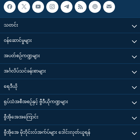
သတင်း
၀န်ဆောင်မှုများ
အပတ်စဉ်ကဏ္ဍများ
အင်္ဂလိပ်သင်ခန်းစာများ
ရေဒီယို
ရုပ်သံအစီအစဉ်နှင့် ဗွီဒီယိုကဏ္ဍများ
ဗွီအိုအေအကြောင်း
ဗွီအိုအေ မိုဘိုင်းလ်အက်ပ်များ ဒေါင်းလုတ်ယူရန်