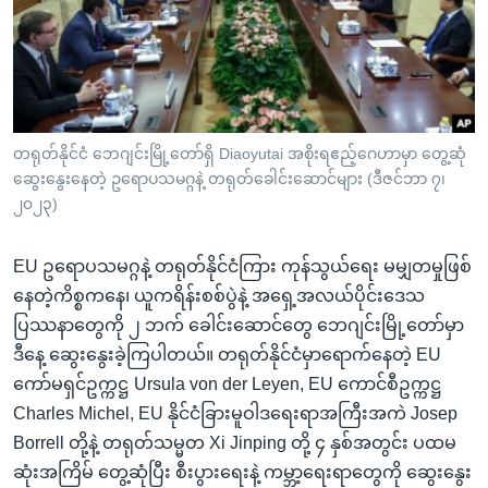
အ
သုတပဒေသာ အင်္ဂလိပ်စာ
ညွန်း
Learning English
စာမျက်နှာ
သို့
ဗွီအိုအေ လူမှုကွန်ယက်များ
ကျော်
ကြည့်
တရုတ်နိုင်ငံ ဘေဂျင်းမြို့တော်ရှိ Diaoyutai အစိုးရဧည့်ဂေဟာမှာ တွေ့ဆုံ
ဆွေးနွေးနေတဲ့ ဥရောပသမဂ္ဂနဲ့ တရုတ်ခေါင်းဆောင်များ (ဒီဇင်ဘာ ၇၊
ရန်
ဘာသာစကားများ
၂၀၂၃)
ရှာဖွေ
ရန်
EU ဥရောပသမဂ္ဂနဲ့ တရုတ်နိုင်ငံကြား ကုန်သွယ်ရေး မမျှတမှုဖြစ်
နေရာ
နေတဲ့ကိစ္စကနေ၊ ယူကရိန်းစစ်ပွဲနဲ့ အရှေ့အလယ်ပိုင်းဒေသ
သို့
ပြဿနာတွေကို ၂ ဘက် ခေါင်းဆောင်တွေ ဘေဂျင်းမြို့တော်မှာ
ကျော်
ဒီနေ့ ဆွေးနွေးခဲ့ကြပါတယ်။ တရုတ်နိုင်ငံမှာရောက်နေတဲ့ EU
ရန်
ကော်မရှင်ဥက္ကဋ္ဌ Ursula von der Leyen, EU ကောင်စီဥက္ကဋ္ဌ
Charles Michel, EU နိုင်ငံခြားမူဝါဒရေးရာအကြီးအကဲ Josep
Borrell တို့နဲ့ တရုတ်သမ္မတ Xi Jinping တို့ ၄ နှစ်အတွင်း ပထမ
ဆုံးအကြိမ် တွေ့ဆုံပြီး စီးပွားရေးနဲ့ ကမ္ဘာ့ရေးရာတွေကို ဆွေးနွေး