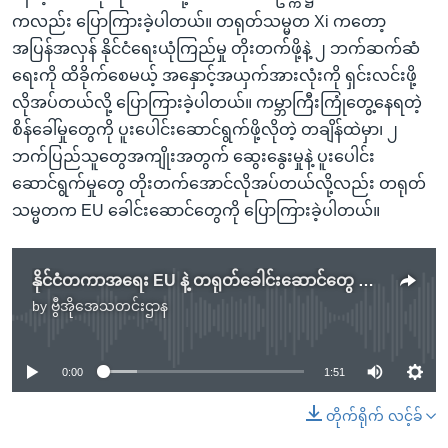
ကလည်း ပြောကြားခဲ့ပါတယ်။ တရုတ်သမ္မတ Xi ကတော့
အပြန်အလှန် နိုင်ငံရေးယုံကြည်မှု တိုးတက်ဖို့နဲ့ ၂ ဘက်ဆက်ဆံ
ရေးကို ထိခိုက်စေမယ့် အနှောင့်အယှက်အားလုံးကို ရှင်းလင်းဖို့
လိုအပ်တယ်လို့ ပြောကြားခဲ့ပါတယ်။ ကမ္ဘာကြီးကြုံတွေ့နေရတဲ့
စိန်ခေါ်မှုတွေကို ပူးပေါင်းဆောင်ရွက်ဖို့လိုတဲ့ တချိန်ထဲမှာ၊ ၂
ဘက်ပြည်သူတွေအကျိုးအတွက် ဆွေးနွေးမှုနဲ့ ပူးပေါင်း
ဆောင်ရွက်မှုတွေ တိုးတက်အောင်လိုအပ်တယ်လို့လည်း တရုတ်
သမ္မတက EU ခေါင်းဆောင်တွေကို ပြောကြားခဲ့ပါတယ်။
နိုင်ငံတကာအရေး EU နဲ့ တရုတ်ခေါင်းဆောင်တွေ ဘေဂျင်းမှာဆွေးနွေး
by
ဗွီအိုအေသတင်းဌာန
No media source currently available
0:00
1:51
တိုက်ရိုက် လင့်ခ်