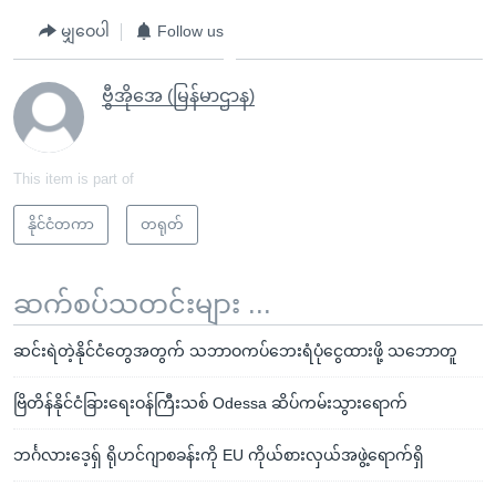
မျှဝေပါ
Follow us
ဗွီအိုအေ (မြန်မာဌာန)
This item is part of
နိုင်ငံတကာ
တရုတ်
ဆက်စပ်သတင်းများ ...
ဆင်းရဲတဲ့နိုင်ငံတွေအတွက် သဘာဝကပ်ဘေးရံပုံငွေထားဖို့ သဘောတူ
ဗြိတိန်နိုင်ငံခြားရေးဝန်ကြီးသစ် Odessa ဆိပ်ကမ်းသွားရောက်
ဘင်္ဂလားဒေ့ရှ် ရိုဟင်ဂျာစခန်းကို EU ကိုယ်စားလှယ်အဖွဲ့ရောက်ရှိ