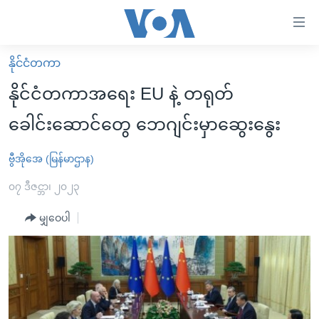
သုံး
ရ
လွယ်ကူ
နိုင်ငံတကာ
မူလစာမျက်နှာ
စေ
နိုင်ငံတကာအရေး EU နဲ့ တရုတ်
မြန်မာ
သည့်
ခေါင်းဆောင်တွေ ဘေဂျင်းမှာဆွေးနွေး
ကမ္ဘာ့သတင်းများ
Link
ဗွီဒီယို
နိုင်ငံတကာ
ဗွီအိုအေ (မြန်မာဌာန)
များ
သတင်းလွတ်လပ်ခွင့်
အမေရိကန်
၀၇ ဒီဇင္ဘာ၊ ၂၀၂၃
ပင်မ
ရပ်ဝန်းတခု လမ်းတခု အလွန်
တရုတ်
အကြောင်းအရာ
မျှဝေပါ
သို့
အင်္ဂလိပ်စာလေ့လာမယ်
အစ္စရေး-ပါလက်စတိုင်း
ကျော်
အပတ်စဉ်ကဏ္ဍများ
အမေရိကန်သုံးအီဒီယံ
ကြည့်
ရေဒီယိုနှင့်ရုပ်သံ အချက်အလက်များ
မကြေးမုံရဲ့ အင်္ဂလိပ်စာ
ရေဒီယို
ရန်
ပင်မ
ရေဒီယို/တီဗွီအစီအစဉ်
ရုပ်ရှင်ထဲက အင်္ဂလိပ်စာ
တီဗွီ