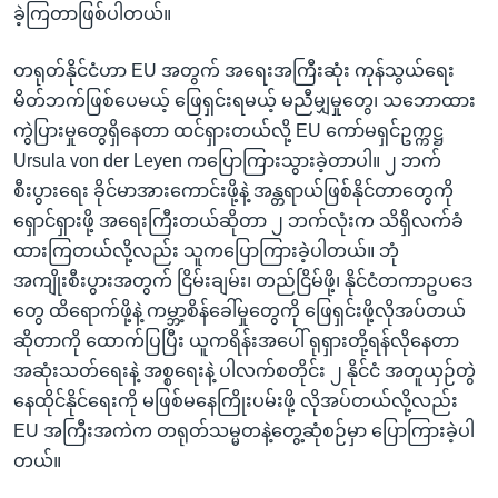
ခဲ့ကြတာဖြစ်ပါတယ်။
တရုတ်နိုင်ငံဟာ EU အတွက် အရေးအကြီးဆုံး ကုန်သွယ်ရေး
မိတ်ဘက်ဖြစ်ပေမယ့် ဖြေရှင်းရမယ့် မညီမျှမှုတွေ၊ သဘောထား
ကွဲပြားမှုတွေရှိနေတာ ထင်ရှားတယ်လို့ EU ကော်မရှင်ဥက္ကဋ္ဌ
Ursula von der Leyen ကပြောကြားသွားခဲ့တာပါ။ ၂ ဘက်
စီးပွားရေး ခိုင်မာအားကောင်းဖို့နဲ့ အန္တရာယ်ဖြစ်နိုင်တာတွေကို
ရှောင်ရှားဖို့ အရေးကြီးတယ်ဆိုတာ ၂ ဘက်လုံးက သိရှိလက်ခံ
ထားကြတယ်လို့လည်း သူကပြောကြားခဲ့ပါတယ်။ ဘုံ
အကျိုးစီးပွားအတွက် ငြိမ်းချမ်း၊ တည်ငြိမ်ဖို့၊ နိုင်ငံတကာဥပဒေ
တွေ ထိရောက်ဖို့နဲ့ ကမ္ဘာ့စိန်ခေါ်မှုတွေကို ဖြေရှင်းဖို့လိုအပ်တယ်
ဆိုတာကို ထောက်ပြပြီး ယူကရိန်းအပေါ် ရုရှားတို့ရန်လိုနေတာ
အဆုံးသတ်ရေးနဲ့ အစ္စရေးနဲ့ ပါလက်စတိုင်း ၂ နိုင်ငံ အတူယှဉ်တွဲ
နေထိုင်နိုင်ရေးကို မဖြစ်မနေကြိုးပမ်းဖို့ လိုအပ်တယ်လို့လည်း
EU အကြီးအကဲက တရုတ်သမ္မတနဲ့တွေ့ဆုံစဉ်မှာ ပြောကြားခဲ့ပါ
တယ်။