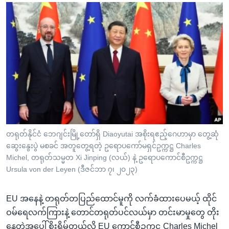
တရုတ်နိုင်ငံ ဘေဂျင်းမြို့တော်ရှိ Diaoyutai အစိုးရဧည့်ဂေဟာမှာ တွေ့ဆုံ
ဆွေးနွေးပွဲ မစခင် အတူတွေ့ရတဲ့ ဥရောပကော်မရှင်ဥက္ကဋ္ဌ Charles
Michel, တရုတ်သမ္မတ Xi Jinping (လယ်) နဲ့ ဥရောပကောင်စီဥက္ကဋ္ဌ
Ursula von der Leyen (ဒီဇင်ဘာ ၇၊ ၂၀၂၃)
EU အနေနဲ့ တရုတ်တပြည်ထောင်မူကို လက်ခံထားပေမယ့် ထိုင်
ဝမ်ရေလက်ကြားနဲ့ တောင်တရုတ်ပင်လယ်မှာ တင်းမာမှုတွေ တိုး
နေတဲ့အပေါ် စိုးရိမ်တယ်လို့ EU ကောင်စီဥက္ကဋ္ဌ Charles Michel