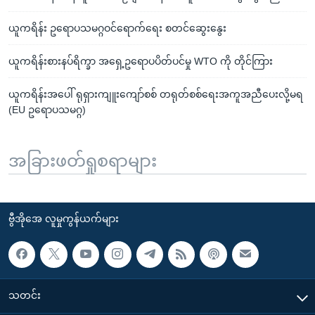
ယူကရိန်း ဥရောပသမဂ္ဂဝင်ရောက်ရေး စတင်ဆွေးနွေး
ယူကရိန်းစားနပ်ရိက္ခာ အရှေ့ဥရောပပိတ်ပင်မှု WTO ကို တိုင်ကြား
ယူကရိန်းအပေါ် ရုရှားကျူးကျော်စစ် တရုတ်စစ်ရေးအကူအညီပေးလို့မရ
(EU ဥရောပသမဂ္ဂ)
အခြားဖတ်ရှုစရာများ
ဗွီအိုအေ လူမှုကွန်ယက်များ
သတင်း