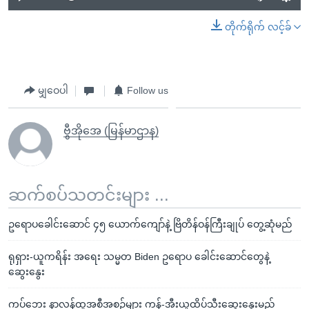
တိုက်ရိုက် လင့်ခ်
မျှဝေပါ
Follow us
ဗွီအိုအေ (မြန်မာဌာန)
ဆက်စပ်သတင်းများ ...
ဥရောပခေါင်းဆောင် ၄၅ ယောက်ကျော်နဲ့ ဗြိတိန်ဝန်ကြီးချုပ် တွေ့ဆုံမည်
ရုရှား-ယူကရိန်း အရေး သမ္မတ Biden ဥရောပ ခေါင်းဆောင်တွေနဲ့
ဆွေးနွေး
ကပ်ဘေး နာလန်ထူအစီအစဉ်များ ကန်-အီးယူထိပ်သီးဆွေးနွေးမည်