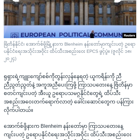
အ
သုတပဒေသာ အင်္ဂလိပ်စာ
ညွန်း
Learning English
စာမျက်နှာ
သို့
ဗွီအိုအေ လူမှုကွန်ယက်များ
ကျော်
ကြည့်
ဗြိတိန်နိုင်ငံ၊ အောက်စ်ဖို့မြို့နားက Blenheim နန်းတော်မှာကျင်းပတဲ့ ဥရော
ပနိုင်ငံရေးအသိုင်းအဝိုင်း ထိပ်သီးအစည်းဝေး EPCS ဖွင့်ပွဲ။ (ဇူလိုင် ၁၈၊
ရန်
ဘာသာစကားများ
၂၀၂၄)
ရှာဖွေ
ရန်
ရုရှားရဲ့ကျူးကျော်စစ်ကိုတွန်းလှန်နေရတဲ့ ယူကရိန်းကို ညီ
နေရာ
ညီညွတ်ညွတ်နဲ့ အကူအညီပေးကြဖို့ ကြာသပတေးနေ့ ဗြိတိန်မှာ
သို့
စတင်ကျင်းပတဲ့ အီးယူ ဥရောပသမဂ္ဂနိုင်ငံတွေရဲ့ ထိပ်သီး
ကျော်
အစည်းအဝေးတက်ရောက်လာတဲ့ ခေါင်းဆောင်တွေက ပန်ကြား
ရန်
လိုက်ပါတယ်။
အောက်စ်ဖို့နားက Blenheim နန်းတော်မှာ ကြာသပတေးနေ့
ကျင်းပတဲ့ ဥရောပနိုင်ငံရေးအသိုင်းအဝိုင်း ထိပ်သီးအစည်းဝေး