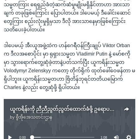
သမ္မတကြား ရေရှည်ခံတဲ့ဆက်ဆံမှုမျိုးမရှိနိုင်တာဟာ အားသာ
ချက် တခုဖြစ်ကြောင်း ပြောပါတယ်။ ဒါပေမယ့် ဒီခေါင်းဆောင်
တွေကြား စည်းလုံးမှုရှိမှသာ ဒီလို အားသာနေမှာဖြစ်ကြောင်း
သတိပေးခဲ့ပါတယ်။
ဒါပေမယ့် အီးယူအဖွဲ့ထဲက ဟန်ဂေရီဝန်ကြီးချုပ် Viktor Orban
က ဒီလအစောပိုင်း မှာ ရုရှားသမ္မတ Vladimir Putin နဲ့ မော်စကို
မှာ သွားရောက်တွေ့ဆုံခဲ့တာနဲ့ပတ်သက်ပြီး ယူကရိန်းသမ္မတ
Volodymyr Zelenskyy ကတော့ တိုက်ရိုက် ထုတ်ဖေါ်ဝေဖန်တာ မ
ရှိပါဘူး။ ယူကရိန်းသမ္မတဟာ ဗြိတိန်ဘုရင်တတိယမြောက်
Charles နဲ့လည်း တွေ့ဆုံဖို့ ရှိပါတယ်။
ယူကရိန်းကို ညီညီညွတ်ညွတ်ထောက်ခံဖို့ ဥရောပခေါင်းဆောင်တွေ တိုက်တွန်း
by
ဗွီအိုအေသတင်းဌာန
No media source currently available
0:00
1:08