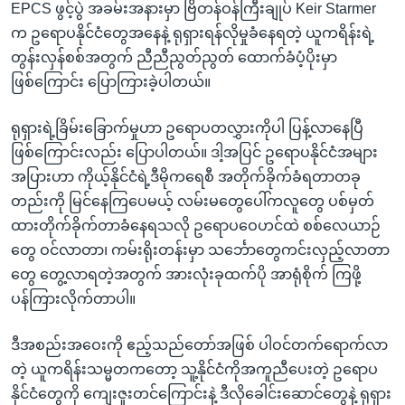
EPCS ဖွင့်ပွဲ အခမ်းအနားမှာ ဗြိတန်ဝန်ကြီးချုပ် Keir Starmer
က ဥရောပနိုင်ငံတွေအနေနဲ့ ရုရှားရန်လိုမှုခံနေရတဲ့ ယူကရိန်းရဲ့
တွန်းလှန်စစ်အတွက် ညီညီညွတ်ညွတ် ထောက်ခံပံ့ပိုးမှာ
ဖြစ်ကြောင်း ပြောကြားခဲ့ပါတယ်။
ရုရှားရဲ့ခြိမ်းခြောက်မှုဟာ ဥရောပတလွှားကိုပါ ပြန့်လာနေပြီ
ဖြစ်ကြောင်းလည်း ပြောပါတယ်။ ဒါ့အပြင် ဥရောပနိုင်ငံအများ
အပြားဟာ ကိုယ့်နိုင်ငံရဲ့ဒီမိုကရေစီ အတိုက်ခိုက်ခံရတာတခု
တည်းကို မြင်နေကြပေမယ့် လမ်းမတွေပေါ်ကလူတွေ ပစ်မှတ်
ထားတိုက်ခိုက်တာခံနေရသလို ဥရောပဝေဟင်ထဲ စစ်လေယာဉ်
တွေ ဝင်လာတာ၊ ကမ်းရိုးတန်းမှာ သင်္ဘောတွေကင်းလှည့်လာတာ
တွေ တွေ့လာရတဲ့အတွက် အားလုံးခုထက်ပို အာရုံစိုက် ကြဖို့
ပန်ကြားလိုက်တာပါ။
ဒီအစည်းအဝေးကို ဧည့်သည်တော်အဖြစ် ပါဝင်တက်ရောက်လာ
တဲ့ ယူကရိန်းသမ္မတကတော့ သူ့နိုင်ငံကိုအကူညီပေးတဲ့ ဥရောပ
နိုင်ငံတွေကို ကျေးဇူးတင်ကြောင်းနဲ့ ဒီလိုခေါင်းဆောင်တွေနဲ့ ရုရှား