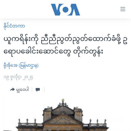
သုံး
ရ
လွယ်ကူ
နိုင်ငံတကာ
မူလစာမျက်နှာ
စေ
ယူကရိန်းကို ညီညီညွတ်ညွတ်ထောက်ခံဖို့ ဥ
မြန်မာ
သည့်
ရောပခေါင်းဆောင်တွေ တိုက်တွန်း
ကမ္ဘာ့သတင်းများ
Link
ဗွီဒီယို
နိုင်ငံတကာ
ဗွီအိုအေ (မြန်မာဌာန)
များ
သတင်းလွတ်လပ်ခွင့်
အမေရိကန်
၁၉ ဇူလိုင္၊ ၂၀၂၄
ပင်မ
ရပ်ဝန်းတခု လမ်းတခု အလွန်
တရုတ်
အကြောင်းအရာ
မျှဝေပါ
သို့
အင်္ဂလိပ်စာလေ့လာမယ်
အစ္စရေး-ပါလက်စတိုင်း
ကျော်
အပတ်စဉ်ကဏ္ဍများ
အမေရိကန်သုံးအီဒီယံ
ကြည့်
ရေဒီယိုနှင့်ရုပ်သံ အချက်အလက်များ
မကြေးမုံရဲ့ အင်္ဂလိပ်စာ
ရေဒီယို
ရန်
ပင်မ
ရေဒီယို/တီဗွီအစီအစဉ်
ရုပ်ရှင်ထဲက အင်္ဂလိပ်စာ
တီဗွီ