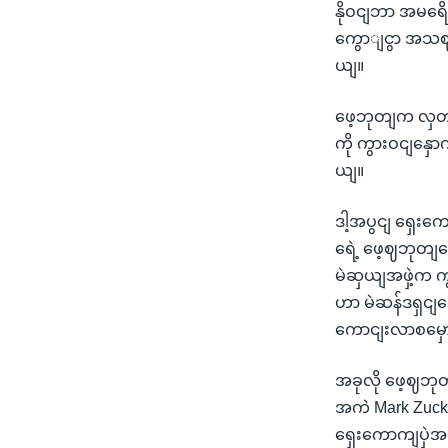
နိုဝငျဘာ အမရေ
ကွောျငွာ အသဈတ
ယျ။
ဖေ့ဘုတျက လှတျလ
ကို ကွားဝငျနှေ
ယျ။
ဒါ့အပွငျ ရှေးကေ
ရေဲ့ ဖေ့ဈဘုတ
မဲဆှယျအဖှဲ့က က
ဟာ မဲဆန်ဒရှငျတ
ကောငျးလာစမှေ
အခုလို ဖေ့ဈဘုတ
အကဲ Mark Zucke
ရှေးကောကျပှဲအတ