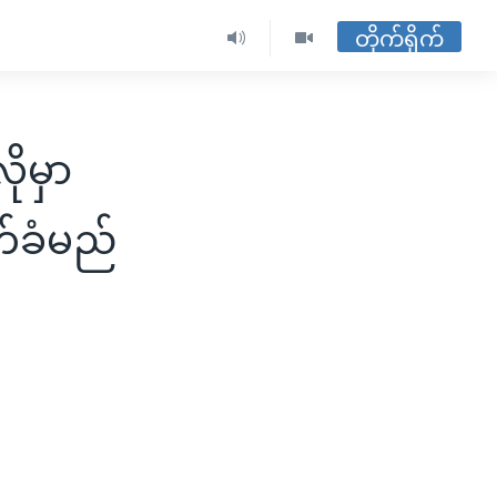
တိုက်ရိုက်
ုမှာ
က်ခံမည်