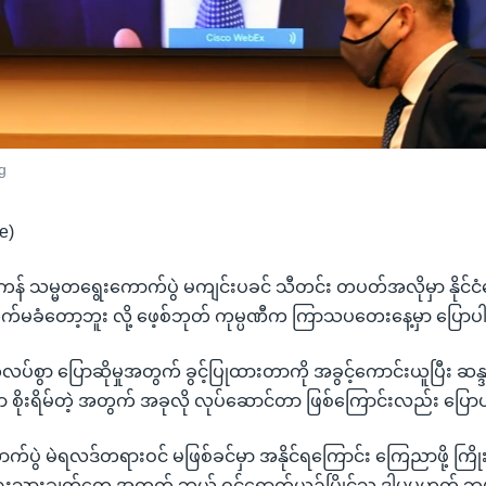
g
e)
ကန် သမ္မတရွေးကောက်ပွဲ မကျင်းပခင် သီတင်း တပတ်အလိုမှာ နိုင်ငံ
်မခံတော့ဘူး လို့ ဖေ့စ်ဘုတ် ကုမ္ပဏီက ကြာသပတေးနေ့မှာ ပြော
်စွာ ပြောဆိုမှုအတွက် ခွင့်ပြုထားတာကို အခွင့်ကောင်းယူပြီး ဆန္ဒမ
ှာ စိုးရိမ်တဲ့ အတွက် အခုလို လုပ်ဆောင်တာ ဖြစ်ကြောင်းလည်း ပြေ
ာက်ပွဲ မဲရလဒ်တရားဝင် မဖြစ်ခင်မှာ အနိုင်ရကြောင်း ကြေညာဖို့ ကြို
ရေးသားချက်တွေ အတွက် ဘယ် ဝင်ရောက်ယှဉ်ပြိုင်သူ ဒါမှမဟုတ် ဘ