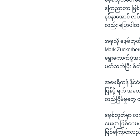
ကြေညာတာ ဖြစ်ကြေ
နစ်နာအောင် လုပ်
လည်း ပြောပါတ
အခုလို ဖေ့စ်ဘုတ
Mark Zuckerberg
ရွေးကောက်ပွဲအတွ
ပတ်သက်ပြီး စိ
အမေရိကန် နိုင်
ပြန်ဖို့ ရက် အတော
တည်ငြိမ်မှုတွေ
ဖေ့စ်ဘုတ်မှာ လက
ပေးမှာ ဖြစ်ပေမယ့
ဖြစ်ကြောင်းလည