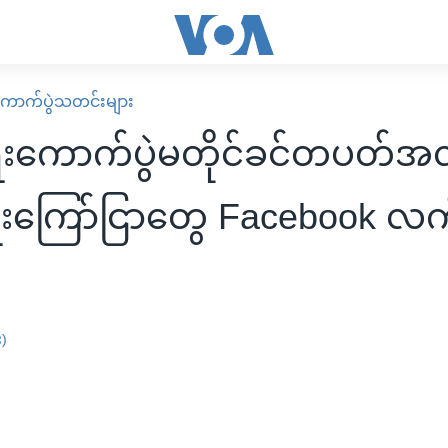
ောက်ပွဲသတင်းများ
ေးကောက်ပွဲမတိုင်ခင်တပတ်အလိ
ံရေးကြော်ငြာတွေ Facebook လ
း)