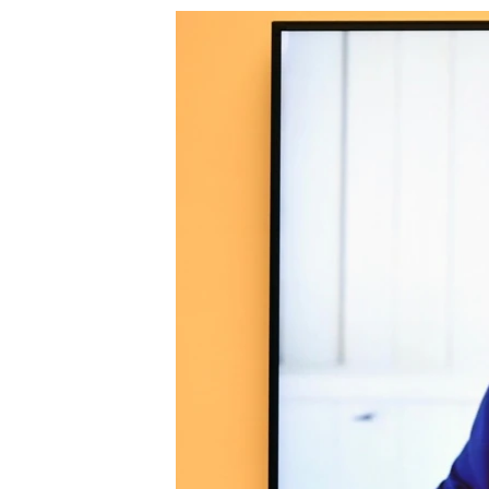
သုတပဒေသာ အင်္ဂလိပ်စာ
အ
ညွန်း
စာမျက်နှာ
သို့
ကျော်
ကြည့်
ရန်
ရှာဖွေ
ရန်
နေရာ
သို့
ကျော်
ရန်