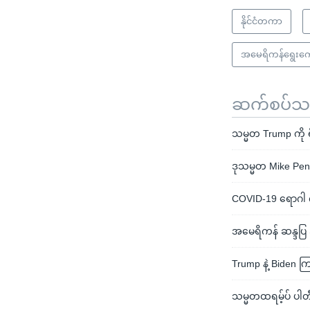
နိုင်ငံတကာ
အမေရိကန်ရွေးကေ
ဆက်စပ်သတင
သမ္မတ Trump ကို
ဒုသမ္မတ Mike Pen
COVID-19 ရောဂါ က
အမေရိကန် ဆန္ဒပြ 
Trump နဲ့ Biden ကြ
သမ္မတထရမ့်ပ် ပါ