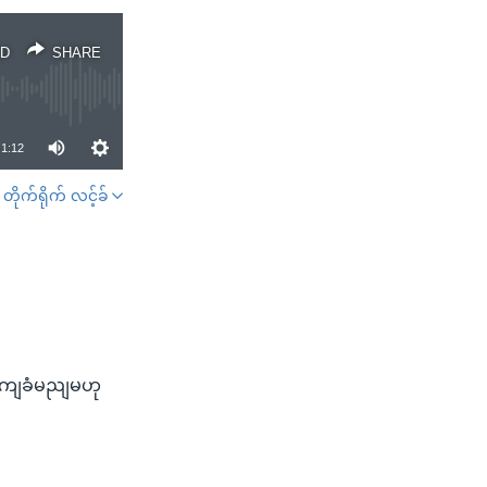
D
SHARE
1:12
တိုက်ရိုက် လင့်ခ်
SHARE
 လကျခံမညျမဟု