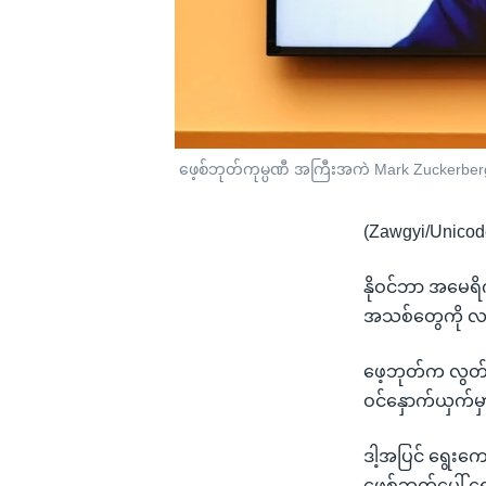
ဖေ့စ်ဘုတ်ကုမ္ပဏီ အကြီးအကဲ Mark Zuckerber
(Zawgyi/Unicod
နိုဝင်ဘာ အမေရိ
အသစ်တွေကို လက
ဖေ့ဘုတ်က လွတ်လပ
ဝင်နှောက်ယှက်မ
ဒါ့အပြင် ရွေးကေ
ဖေ့စ်ဘုတ်ပေါ် 