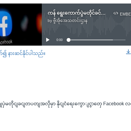
ကန် ရွေးကောက်ပွဲမတိုင်ခင်တပတ်အလိုမှာ နိုင်ငံရေးကြော်ငြာတွေ Facebook လက်ခံမည်မဟုတ်
EMBE
by
ဗွီအိုအေသတင်းဌာန
No media source currently available
0:00
တ်၍ နားဆင်နိုင်ပါသည်။
EMBED
ပှဲမတိုငျခငျတပတျအလိုမှာ နိုငျငံရေးကွောျငွာတှေ Facebook