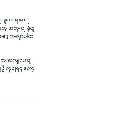
ကလညျး တရားဝငျ
တေဲ့ အတှကျ နိုငျ
rberg ကပွောပါတ
ဈဘုတျက ဆကျလကျ
ဖို့ လုပျရငျတော့