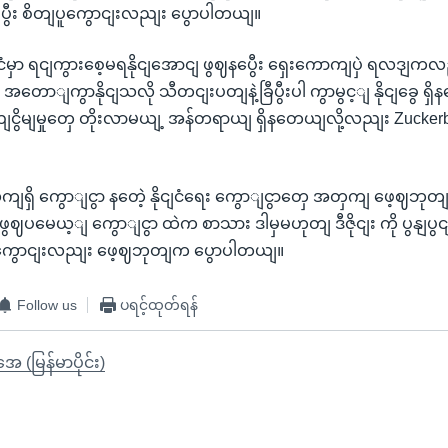
ပွီး စိတျပူကွောငျးလညျး ပွောပါတယျ။
ငံမှာ ရငျကွားစေ့မရနိုငျအောငျ ဖွဈနပွေီး ရှေးကောကျပှဲ ရလဒျ
ျ အတောျကွာနိုငျသလို သီတငျးပတျနဲ့ခြီပွီးပါ ကွာမွင့ျ နိုငျခွေ ရှိန
ငွိမျမှုတှေ တိုးလာမယျ့ အန်တရာယျ ရှိနတေယျလို့လညျး Zucke
ကျရှိ ကွောျငွာ နတေဲ့ နိုငျငံရေး ကွောျငွာတှေ အတှကျ ဖေ့
ာ ဖွဈပမေယ့ျ ကွောျငွာ ထဲက စာသား ဒါမှမဟုတျ ဒီဇိုငျး ကို ပွနျပွငျ
ဈကွောငျးလညျး ဖေ့ဈဘုတျက ပွောပါတယျ။
Follow us
ပရင့်ထုတ်ရန်
ုအေ (မြန်မာပိုင်း)