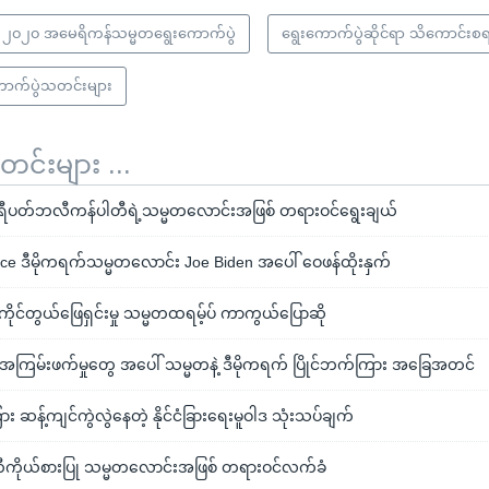
၂၀၂၀ အမေရိကန်သမ္မတရွေးကောက်ပွဲ
ရွေးကောက်ပွဲဆိုင်ရာ သိကောင်းစရ
ာက်ပွဲသတင်းများ
်းများ ...
 ရီပတ်ဘလီကန်ပါတီရဲ့သမ္မတလောင်းအဖြစ် တရားဝင်ရွေးချယ်
ce ဒီမိုကရက်သမ္မတလောင်း Joe Biden အပေါ် ဝေဖန်ထိုးနှက်
ိုင်တွယ်ဖြေရှင်းမှု သမ္မတထရမ့်ပ် ကာကွယ်ပြောဆို
အကြမ်းဖက်မှုတွေ အပေါ် သမ္မတနဲ့ ဒီမိုကရက် ပြိုင်ဘက်ကြား အခြေအတင်
ား ဆန့်ကျင်ကွဲလွဲနေတဲ့ နိုင်ငံခြားရေးမူဝါဒ သုံးသပ်ချက်
တီကိုယ်စားပြု သမ္မတလောင်းအဖြစ် တရားဝင်လက်ခံ