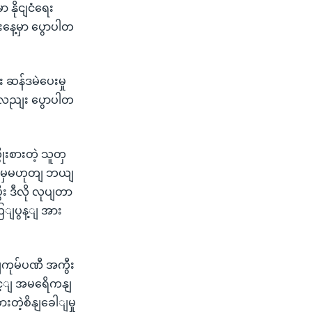
နိုငျငံရေး
ေ့မှာ ပွောပါတ
 ဆန်ဒမဲပေးမှု
ျးလညျး ပွောပါတ
ုးစားတဲ့ သူတှ
ဒါမှမဟုတျ ဘယျ
း ဒီလို လုပျတာ
ယြျပွန့ျ အား
ျကုမ်ပဏီ အကွီး
ောင့ျ အမရေိကနျ
တဲ့စိနျခေါျမှု