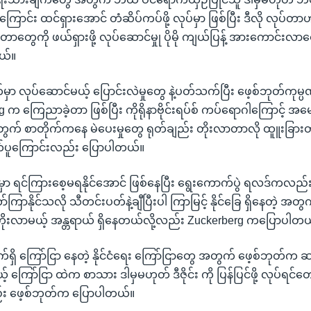
ာင်း ထင်ရှားအောင် တံဆိပ်ကပ်ဖို့ လုပ်မှာ ဖြစ်ပြီး ဒီလို လုပ်တာဟ
တာတွေကို ဖယ်ရှားဖို့ လုပ်ဆောင်မှုု ပိုမို ကျယ်ပြန့် အားကောင်းလာစ
ယ်။
်မှာ လုပ်ဆောင်မယ့် ပြောင်းလဲမှုတွေ နဲ့ပတ်သက်ပြီး ဖေ့စ်ဘုတ်ကုမ
 က ကြေညာခဲ့တာ ဖြစ်ပြီး ကိုရိုနာဗိုင်းရပ်စ် ကပ်ရောဂါကြောင့် အမ
က် စာတိုက်ကနေ မဲပေးမှုတွေ ရုတ်ချည်း တိုးလာတာလို ထူူးခြားတဲ့စိန
တ်ပူကြောင်းလည်း ပြောပါတယ်။
ငံမှာ ရင်ကြားစေ့မရနိုင်အောင် ဖြစ်နေပြီး ရွေးကောက်ပွဲ ရလဒ်ကလည
်ကြာနိုင်သလို သီတင်းပတ်နဲ့ချီပြီးပါ ကြာမြင့် နိုင်ခြေ ရှိနေတဲ့ အတွက
 တိုးလာမယ့် အန္တရာယ် ရှိနေတယ်လို့လည်း Zuckerberg ကပြောပါတယ
်ရှိ ကြော်ငြာ နေတဲ့ နိုင်ငံရေး ကြော်ငြာတွေ အတွက် ဖေ့စ်ဘုတ်က ဆ
် ကြော်ငြာ ထဲက စာသား ဒါမှမဟုတ် ဒီဇိုင်း ကို ပြန်ပြင်ဖို့ လုပ်ရင်တေ
်း ဖေ့စ်ဘုတ်က ပြောပါတယ်။