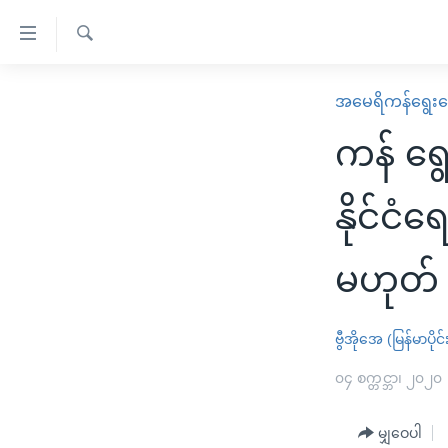
သုံး
ရ
ရှာဖွေ
လွယ်ကူ
မူလစာမျက်နှာ
အမေရိကန်ရွေးက
ရ
စေ
မြန်မာ
လာ
ကန် ရွ
သည့်
ဒ်
ကမ္ဘာ့သတင်းများ
Link
ဗွီဒီယို
နိုင်ငံတကာ
နိုင်င
များ
သတင်းလွတ်လပ်ခွင့်
အမေရိကန်
ပင်မ
မဟုတ်
ရပ်ဝန်းတခု လမ်းတခု အလွန်
တရုတ်
အကြောင်းအရာ
အင်္ဂလိပ်စာလေ့လာမယ်
အစ္စရေး-ပါလက်စတိုင်း
သို့
ဗွီအိုအေ (မြန်မာပိုင်
အပတ်စဉ်ကဏ္ဍများ
အမေရိကန်သုံးအီဒီယံ
ကျော်
ကြည့်
ရေဒီယိုနှင့်ရုပ်သံ အချက်အလက်များ
၀၄ စက္တင္ဘာ၊ ၂၀၂၀
မကြေးမုံရဲ့ အင်္ဂလိပ်စာ
ရေဒီယို
ရန်
ရေဒီယို/တီဗွီအစီအစဉ်
ရုပ်ရှင်ထဲက အင်္ဂလိပ်စာ
တီဗွီ
ပင်မ
မျှဝေပါ