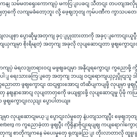
ိကနျ သမ်မတရှေးကောကျပှဲ မကငြျးပခငျ သီတငျး တပတျအလိုမှာ 
ှကေို လကျမခံတော့ဘူး လို့ ဖေ့ဈဘုတျ ကုမ်ပဏီက ကွာသပတေးန
ပျစှာ ပွောဆိုမှုအတှကျ ခှင့ျပွုထားတာကို အခှင့ျကောငျးယူပွီး
ာကျယှကျမှာ စိုးရိမျတဲ့ အတှကျ အခုလို လုပျဆောငျတာ ဖွဈကွောင
ာကျပှဲ မဲရလဒျတရားဝငျ မဖွဈခငျမှာ အနိုငျရကွောငျး ကွညောဖို့ ကွိ
ျပေါျ ရေးသားခကြျတှေ အတှကျ ဘယျ ဝငျရောကျယှဉျပွိုငျသူ 
ွညောတာ ဖွဈကွောငျး ထငျရှားအောငျ တံဆိပျကပျဖို့ လုပျမှာ ဖွဈပွီ
ှေ နဈနာအောငျ လုပျတာတှကေို ဖယျရှားဖို့ လုပျဆောငျမှု ပိုမို က
ာ ဖွဈကွောငျးလညျး ပွောပါတယျ။
ျမှာ လုပျဆောငျမယ့ျ ပွောငျးလဲမှုတှေ နဲ့ပတျသကျပွီး ဖေ့ဈဘုတ
rberg က ကွညောခဲ့တာ ဖွဈပွီး ကိုရိုနာဗိုငျးရပျဈ ကပျရောဂါကွ
ှကျ စာတိုကျကနေ မဲပေးမှုတှေ ရုတျခညြျး တိုးလာတာလို ထူူးခွား