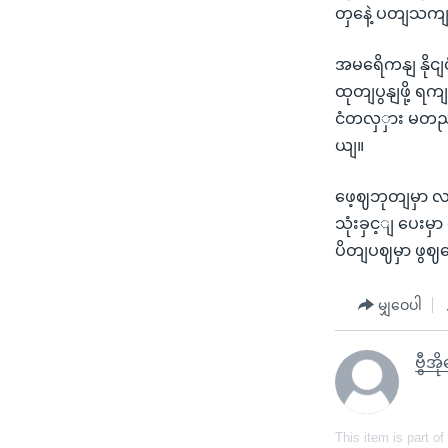
တှနေဲ့ ပတျသကျ
အမရေိကနျ နိုငျ
ထုတျပွနျဖို့ ရက
ငံတလှှား မတညျ
ယျ။
ဖေ့ဈဘုတျမှာ လ
သုံးခှင့ျ ပေးမှ
ပိတျပဈမှာ ဖွ
မျှဝေပါ
ဗွီအိ
This item is part of