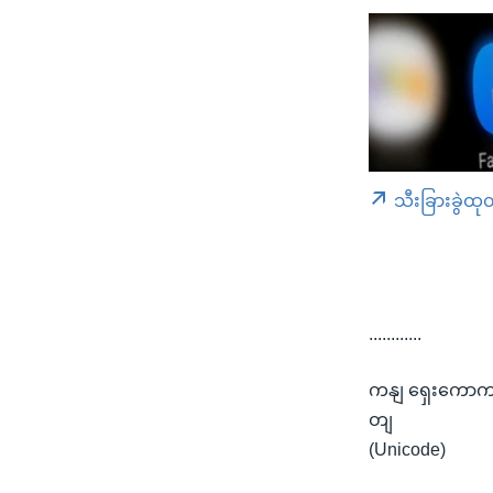
သီးခြားခွဲထု
............
ကနျ ရှေးကောကျ
တျ
(Unicode)