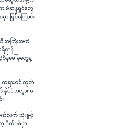
ာ မဲဆန္ဒရှင်တွေ
ေမှာ ဖြစ်ကြောင်း
္ပဏီ အကြီးအကဲ
ေရိကန်
်ခေါ်မှုတွေနဲ့
်း တရားဝင် ထုတ်
် နိုင်ငံတလွှား မ
်။
က်လက် သုံးခွင့်
ာ့ ပိတ်ပစ်မှာ