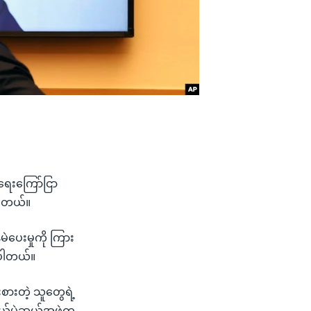
ရေးကြော်ငြာ
ပါတယ်။
ဲပေးမှုကို ကြား
ာပါတယ်။
းစားတဲ့ သူတွေရဲ့
ယ်မဲဆွယ်အဖွဲ့က