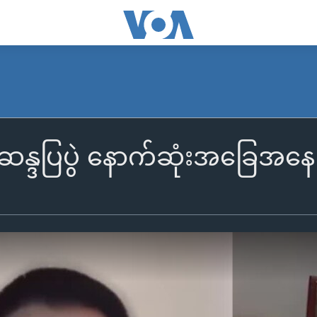
န္ဒပြပွဲ နောက်ဆုံးအခြေအနေ