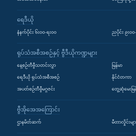
ရေဒီယို
နံနက်ပိုင်း ၆း၀၀-ရး၀၀
ညပိုင်း ၉း၀
ရုပ်သံအစီအစဉ်နှင့် ဗွီဒီယိုကဏ္ဍများ
နေ့စဉ်တီဗွီသတင်းလွှာ
မြန်မာ
ရေဒီယို ရုပ်သံအစီအစဉ်
နိုင်ငံတကာ
အပတ်စဉ်တီဗွီမဂ္ဂဇင်း
တွေ့ဆုံမေးမြန
ဗွီအိုအေအကြောင်း
ဌာနမိတ်ဆက်
မီတာလှိုင်းမျာ