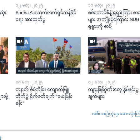
၁၂ မတ္၊ ၂၀၂၅
၁၁ မတ္၊ ၂၀၂၅
ဆိုး
Burma Act ဆက်လက်ရှင်သန်နိုင်
စစ်ကောင်စီနဲ့ ရုရှားကြား စာခ
ရေး အားထုတ်မှု
များ အကျိုးမဲ့ကြောင်း NU
ရုရှားကို စာပို့
၀၈ မတ္၊ ၂၀၂၅
၀၂ မတ္၊ ၂၀၂၅
တရုတ် စီမံကိန်း၊ ကျောက်ဖြူ
ကျားဖြန့်ဂိုဏ်းတွေ နှိမ်နင်းမှု 
းဖို့
တိုက်ပွဲ ရိုက်ခတ်ချက် "မေးမြန်း
ချက်များ
ခန်း"
အစီအစဉ်တွဲများအားလုံးကြည့
း