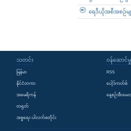
ရေဒီယိုအစီအစဉ်မျ
သတင်း
၀န်ဆောင်မှ
မြန်မာ
RSS
နိုင်ငံတကာ
ပေါ့ဒ်ကတ်စ်
အမေရိကန်
နေ့စဉ်အီးမေ
တရုတ်
အစ္စရေး-ပါလက်စတိုင်း