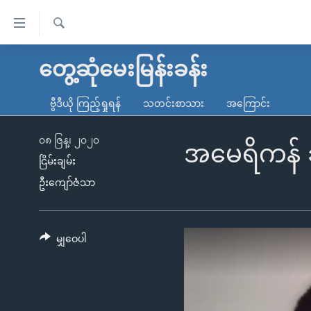
သုံး
ရ
ရှာဖွေ
လွယ်ကူ
မူလစာမျက်နှာ
တွေ့ဆုံမေးမြန်းခန်း
ရ
စေ
မြန်မာ
လာ
ဗွီဒီယို ကြည့်ရှုရန်
သတင်းစာသား
အကြောင်း
သည့်
ဒ်
ကမ္ဘာ့သတင်းများ
Link
ဗွီဒီယို
နိုင်ငံတကာ
၀၈ ဇြန္၊ ၂၀၂၀
အမေရိကန် ဆ
များ
ငြိမ်းချမ်း
သတင်းလွတ်လပ်ခွင့်
အမေရိကန်
ဦးကျော်ဇံသာ
ပင်မ
ရပ်ဝန်းတခု လမ်းတခု အလွန်
တရုတ်
အကြောင်းအရာ
အင်္ဂလိပ်စာလေ့လာမယ်
အစ္စရေး-ပါလက်စတိုင်း
သို့
အပတ်စဉ်ကဏ္ဍများ
အမေရိကန်သုံးအီဒီယံ
မျှဝေပါ
ကျော်
ကြည့်
ရေဒီယိုနှင့်ရုပ်သံ အချက်အလက်များ
မကြေးမုံရဲ့ အင်္ဂလိပ်စာ
ရေဒီယို
ရန်
ရေဒီယို/တီဗွီအစီအစဉ်
ရုပ်ရှင်ထဲက အင်္ဂလိပ်စာ
တီဗွီ
ပင်မ