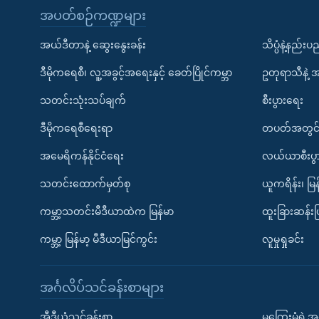
အပတ်စဉ်ကဏ္ဍများ
အယ်ဒီတာနဲ့ ဆွေးနွေးခန်း
သိပ္ပံနဲ့နည်း
ဒီမိုကရေစီ၊ လူ့အခွင့်အရေးနှင့် ခေတ်ပြိုင်ကမ္ဘာ
ဥတုရာသီနဲ့ 
သတင်းသုံးသပ်ချက်
စီးပွားရေး
ဒီမိုကရေစီရေးရာ
တပတ်အတွင်
အမေရိကန်နိုင်ငံရေး
လယ်ယာစီးပွ
သတင်းထောက်မှတ်စု
ယူကရိန်း၊ မြန
ကမ္ဘာ့သတင်းမီဒီယာထဲက မြန်မာ
ထူးခြားဆန်း
ကမ္ဘာ့ မြန်မာ့ မီဒီယာမြင်ကွင်း
လူမှုရှုခင်း
အင်္ဂလိပ်သင်ခန်းစာများ
အီဒီယံသင်ခန်းစာ
မကြေးမုံရဲ့အင