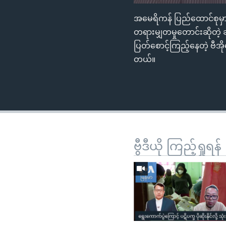
အမေရိကန် ပြည်ထောင်စုမှာ
တရားမျှတမှုတောင်းဆိုတဲ့
ပြတ်စောင့်ကြည့်နေတဲ့ ဗီအ
တယ်။
ဗွီဒီယို ကြည့်ရှုရန်