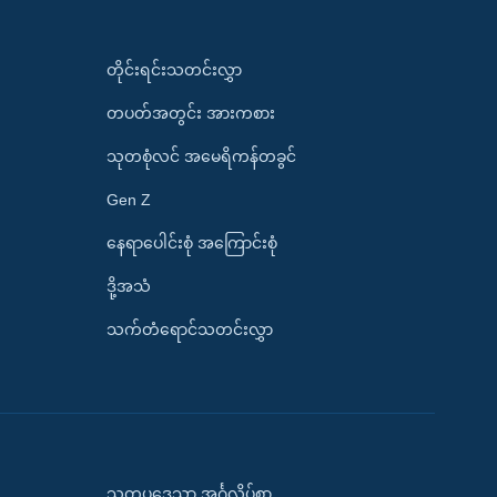
တိုင်းရင်းသတင်းလွှာ
တပတ်အတွင်း အားကစား
သုတစုံလင် အမေရိကန်တခွင်
Gen Z
နေရာပေါင်းစုံ အကြောင်းစုံ
ဒို့အသံ
သက်တံရောင်သတင်းလွှာ
သုတပဒေသာ အင်္ဂလိပ်စာ