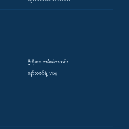
ဗွီအိုအေ တမိနစ်သတင်း
နော်သဇင်ရဲ့ Vlog