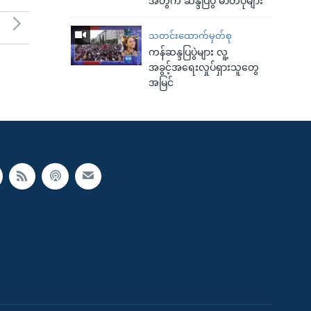
အတွက် ဆန္ဒပြပွဲ ဓာတ်ပုံများ
သတင်းထောက်မှတ်စု
ကန်ဆန္ဒပြပွဲများ လူ့
အခွင့်အရေးလှုပ်ရှားသူတွေ
အမြင်