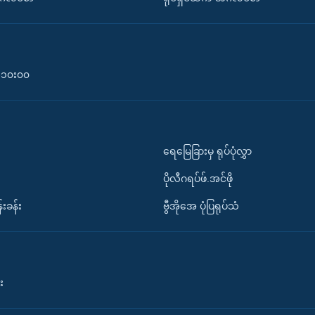
၀-၁၀း၀၀
ရေမြေခြားမှ ရုပ်ပုံလွှာ
ပိုလီဂရပ်ဖ်.အင်ဖို
်းခန်း
ဗွီအိုအေ ပုံပြရုပ်သံ
း