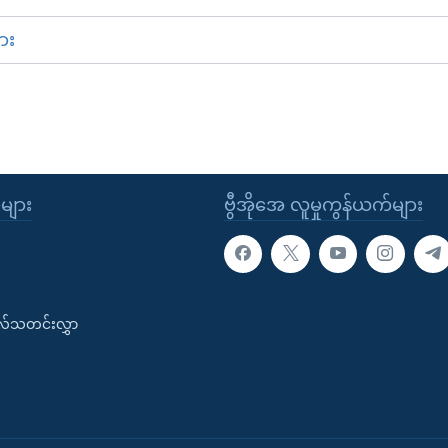
ား
ုများ
ဗွီအိုအေ လူမှုကွန်ယက်များ
းလ်သတင်းလွှာ