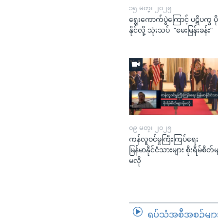
၁၅ မတ္၊ ၂၀၂၅
ရွေးကောက်ပွဲကြောင့် ပဋိပက္ခ ပို
နိုင်လို့ သုံးသပ် "မေးမြန်းခန်း"
၀၉ မတ္၊ ၂၀၂၅
ကန်လူဝင်မှုကြီးကြပ်ရေး
မြန်မာနိုင်ငံသားများ စိုးရိမ်စိတ်မျာ
မလို
ရုပ်သံအစီအစဉ်မျာ