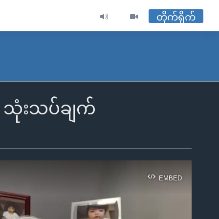
တိုက်ရိုက်
 သုံးသပ်ချက်
EMBED