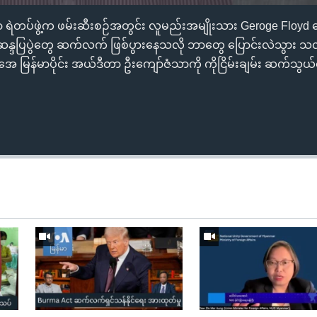
 ရဲတပ်ဖွဲ့က ဖမ်းဆီးစဉ်အတွင်း လူမည်းအမျိုးသား Geroge Floy
 ဆန္ဒပြပွဲတွေ ဆက်လက် ဖြစ်ပွားနေသလို ဘာတွေ ပြောင်းလဲသွား 
ိုအေ မြန်မာပိုင်း အယ်ဒီတာ ဦးကျော်ဇံသာကို ကိုငြိမ်းချမ်း ဆက်သွယ