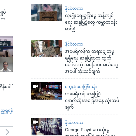
နိုင်ငံတကာ
ျုပ်
လူမျိုးရေးခွဲခြားမှု ဆန့်ကျင်
G က
ရေး ဆန္ဒပြပွဲတွေ ကမ္ဘာတဝန်း
ဆင်နွှဲ
နိုင်ငံတကာ
အမေရိကန်က တရားမျှတမှု
ရရှိရေး ဆန္ဒပြရာက ထွက်
ပေါ်လာတဲ့ အပြောင်းအလဲတွေ
အပေါ် သုံးသပ်ချက်
တွေ့ဆုံမေးမြန်းခန်း
စိန်ခေါ်
အမေရိကန် ဆန္ဒပြပွဲ
နောက်ဆုံးအခြေအနေ သုံးသပ်
ချက်
်ရှုရန်
နိုင်ငံတကာ
George Floyd သေဆုံးမှု