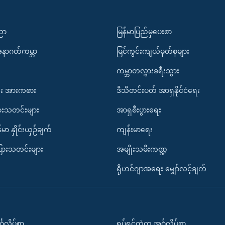
ပညာ
မြန်မာပြည်မှပေးစာ
အနာဂတ်ကမ္ဘာ
မြင်ကွင်းကျယ်မှတ်စုများ
ကမ္ဘာတလွှားခရီးသွား
း အားကစား
ဒီသီတင်းပတ် အာရှနိုင်ငံရေး
ားသတင်းများ
အာရှစီးပွားရေး
်မာ နှိုင်းယှဉ်ချက်
ကျန်းမာရေး
ပြားသတင်းများ
အမျိုးသမီးကဏ္ဍ
ရိုဟင်ဂျာအရေး မျှော်လင့်ချက်
်္ဂလိပ်စာ
ရုပ်ရှင်ထဲက အင်္ဂလိပ်စာ