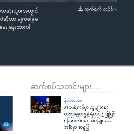
တိုက်ရိုက် လင့်ခ်
d သေဆုံးသွားအတွက်
EMBED
သလဲဆိုတာ မျက်ခြေမ
်မေးမြန်းထားပါ
ဆက်စပ်သတင်းများ ...
နိုင်ငံတကာ
အမေရိကန်မှာ လူမျိုးရေး
တရားမျှတမှုနဲ့ ရဲတပ်ဖွဲ့ ပြုပြင်
ပြောင်းလဲရေး အိမ်ဖြူတော်
အနီးမှာ ဆန္ဒပြ