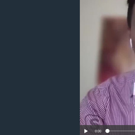
သုတပဒေသာ အင်္ဂလိပ်စာ
အ
ညွန်း
စာမျက်နှာ
သို့
ကျော်
ကြည့်
ရန်
ရှာဖွေ
ရန်
နေရာ
သို့
ကျော်
ရန်
0:00