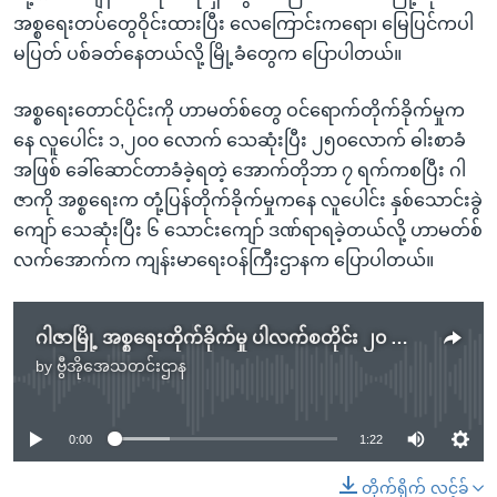
အစ္စရေးတပ်တွေဝိုင်းထားပြီး လေကြောင်းကရော၊ မြေပြင်ကပါ
မပြတ် ပစ်ခတ်နေတယ်လို့ မြို့ခံတွေက ပြောပါတယ်။
အစ္စရေးတောင်ပိုင်းကို ဟာမတ်စ်တွေ ဝင်ရောက်တိုက်ခိုက်မှုက
နေ လူပေါင်း ၁,၂၀၀ လောက် သေဆုံးပြီး ၂၅၀လောက် ဓါးစာခံ
အဖြစ် ခေါ်ဆောင်တာခံခဲ့ရတဲ့ အောက်တိုဘာ ၇ ရက်ကစပြီး ဂါ
ဇာကို အစ္စရေးက တုံ့ပြန်တိုက်ခိုက်မှုကနေ လူပေါင်း နှစ်သောင်းခွဲ
ကျော် သေဆုံးပြီး ၆ သောင်းကျော် ဒဏ်ရာရခဲ့တယ်လို့ ဟာမတ်စ်
လက်အောက်က ကျန်းမာရေးဝန်ကြီးဌာနက ပြောပါတယ်။
ဂါဇာမြို့ အစ္စရေးတိုက်ခိုက်မှု ပါလက်စတိုင်း ၂၀ ထက်မနည်းသေဆုံး
by
ဗွီအိုအေသတင်းဌာန
No media source currently available
0:00
1:22
တိုက်ရိုက် လင့်ခ်