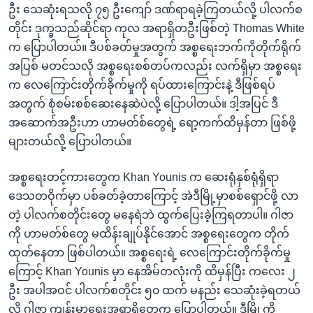
ဦး သေဆုံးရသလို ၇၅ ဦးကျော် ဒဏ်ရာရခဲ့ကြတယ်လို့ ပါလက်စ
တိုင်း ဒုက္ခသည်ဆိုင်ရာ ကုလ အရာရှိတဦးဖြစ်တဲ့ Thomas White
က ပြောပါတယ်။ ဒီပစ်ခတ်မှုအတွက် အစ္စရေးဘက်ကိုတိုက်ရိုက်
အပြစ် မတင်သလို အစ္စရေးစစ်တပ်ကလည်း လက်ရှိမှာ အစ္စရေး
က လေကြောင်းတိုက်ခိုက်မှုကို ရပ်ထားကြောင်းနဲ့ ဒီဖြစ်ရပ်
အတွက် စုံစမ်းစစ်ဆေးနေဆဲပဲလို့ ပြောပါတယ်။ ဒါ့အပြင် ဒီ
အဆောက်အဦးဟာ ဟာမတ်စ်တွေရဲ့ ရော့ကက်ထိမှန်တာ ဖြစ်ဖို့
များတယ်လို့ ပြောပါတယ်။
အစ္စရေးတင့်ကားတွေက Khan Younis က ဆေးရုံနှစ်ရုံရှိရာ
ဒေသတဝိုက်မှာ ပစ်ခတ်ခဲ့တာကြောင့် အဲဒီမြို့မှာစစ်ရှောင်ဖို့ လာ
တဲ့ ပါလက်စတိုင်းတွေ မနေရဲဘဲ ထွက်ပြေးခဲ့ကြရတာပါ။ ဂါဇာ
ကို ဟာမတ်စ်တွေ မထိန်းချုပ်နိုင်အောင် အစ္စရေးတွေက တိုက်
ထုတ်နေတာ ဖြစ်ပါတယ်။ အစ္စရေးရဲ့ လေကြောင်းတိုက်ခိုက်မှု
ကြောင့် Khan Younis မှာ နေအိမ်တလုံးကို ထိမှန်ပြီး ကလေး ၂
ဦး အပါအဝင် ပါလက်စတိုင်း ၅၀ ထက် မနည်း သေဆုံးခဲ့ရတယ်
လို့ ဂါဇာ ကျန်းမာရေးအရာရှိတွေက ပြောပါတယ်။ ဒီမြို့ကို