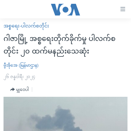
သုံး
ရ
လွယ်ကူ
အစ္စရေး-ပါလက်စတိုင်း
မူလစာမျက်နှာ
စေ
ဂါဇာမြို့ အစ္စရေးတိုက်ခိုက်မှု ပါလက်စ
မြန်မာ
သည့်
တိုင်း ၂၀ ထက်မနည်းသေဆုံး
ကမ္ဘာ့သတင်းများ
Link
ဗွီဒီယို
နိုင်ငံတကာ
ဗွီအိုအေ (မြန်မာဌာန)
များ
သတင်းလွတ်လပ်ခွင့်
အမေရိကန်
၂၆ ဇန္နဝါရီ၊ ၂၀၂၄
ပင်မ
ရပ်ဝန်းတခု လမ်းတခု အလွန်
တရုတ်
အကြောင်းအရာ
မျှဝေပါ
သို့
အင်္ဂလိပ်စာလေ့လာမယ်
အစ္စရေး-ပါလက်စတိုင်း
ကျော်
အပတ်စဉ်ကဏ္ဍများ
အမေရိကန်သုံးအီဒီယံ
ကြည့်
ရေဒီယိုနှင့်ရုပ်သံ အချက်အလက်များ
မကြေးမုံရဲ့ အင်္ဂလိပ်စာ
ရေဒီယို
ရန်
ပင်မ
ရေဒီယို/တီဗွီအစီအစဉ်
ရုပ်ရှင်ထဲက အင်္ဂလိပ်စာ
တီဗွီ