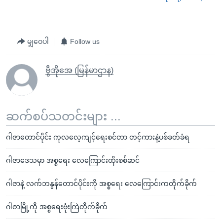
မျှဝေပါ
Follow us
ဗွီအိုအေ (မြန်မာဌာန)
ဆက်စပ်သတင်းများ ...
ဂါဇာတောင်ပိုင်း ကုလလေ့ကျင့်ရေးစင်တာ တင့်ကားနဲ့ပစ်ခတ်ခံရ
ဂါဇာဒေသမှာ အစ္စရေး လေကြောင်းထိုးစစ်ဆင်
ဂါဇာနဲ့ လက်ဘနွန်တောင်ပိုင်းကို အစ္စရေး လေကြောင်းကတိုက်ခိုက်
ဂါဇာမြို့ကို အစ္စရေးဗုံးကြဲတိုက်ခိုက်