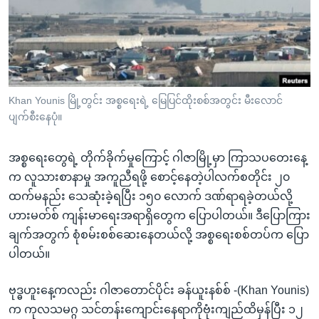
အ
သုတပဒေသာ အင်္ဂလိပ်စာ
ညွန်း
Learning English
စာမျက်နှာ
သို့
ဗွီအိုအေ လူမှုကွန်ယက်များ
ကျော်
ကြည့်
Khan Younis မြို့တွင်း အစ္စရေးရဲ့ မြေပြင်ထိုးစစ်အတွင်း မီးလောင်
ပျက်စီးနေပုံ။
ရန်
ဘာသာစကားများ
ရှာဖွေ
အစ္စရေးတွေရဲ့ တိုက်ခိုက်မှုကြောင့် ဂါဇာမြို့မှာ ကြာသပတေးနေ့
ရန်
က လူသားစာနာမှု အကူညီရဖို့ စောင့်နေတဲ့ပါလက်စတိုင်း ၂၀
နေရာ
ထက်မနည်း သေဆုံးခဲ့ရပြီး ၁၅၀ လောက် ဒဏ်ရာရခဲ့တယ်လို့
သို့
ဟားမတ်စ် ကျန်းမာရေးအရာရှိတွေက ပြောပါတယ်။ ဒီပြောကြား
ကျော်
ချက်အတွက် စုံစမ်းစစ်ဆေးနေတယ်လို့ အစ္စရေးစစ်တပ်က ပြော
ရန်
ပါတယ်။
ဗုဒ္ဓဟူးနေ့ကလည်း ဂါဇာတောင်ပိုင်း ခန်ယူးနစ်စ် -(Khan Younis)
က ကုလသမဂ္ဂ သင်တန်းကျောင်းနေရာကိုဗုံးကျည်ထိမှန်ပြီး ၁၂