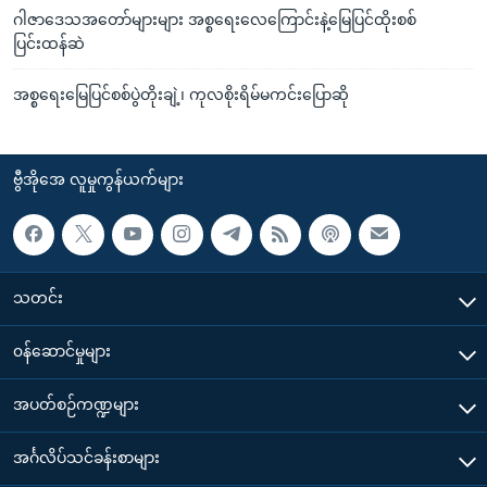
ဂါဇာဒေသအတော်များများ အစ္စရေးလေကြောင်းနဲ့မြေပြင်ထိုးစစ်
ပြင်းထန်ဆဲ
အစ္စရေးမြေပြင်စစ်ပွဲတိုးချဲ့၊ ကုလစိုးရိမ်မကင်းပြောဆို
ဗွီအိုအေ လူမှုကွန်ယက်များ
သတင်း
၀န်ဆောင်မှုများ
အပတ်စဉ်ကဏ္ဍများ
အင်္ဂလိပ်သင်ခန်းစာများ