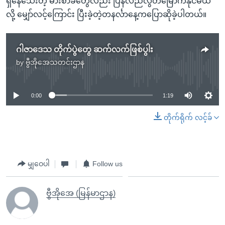
ရှိနေသေးတဲ့ ဓားစာခံတွေလည်း ပြန်လည်လွတ်မြောက်နိုင်မယ်
လို့ မျှော်လင့်ကြောင်း ပြီးခဲ့တဲ့တနင်္လာနေ့ကပြောဆိုခဲ့ပါတယ်။
ဂါဇာဒေသ တိုက်ပွဲတွေ ဆက်လက်ဖြစ်ပွါး
by
ဗွီအိုအေသတင်းဌာန
No media source currently available
0:00
1:19
တိုက်ရိုက် လင့်ခ်
မျှဝေပါ
Follow us
ဗွီအိုအေ (မြန်မာဌာန)