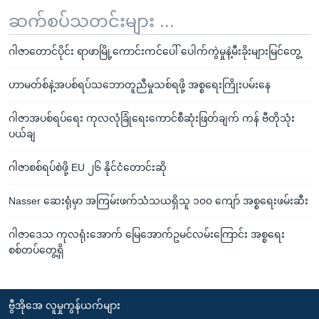
ဆက်စပ်သတင်းများ ...
ဂါဇာတောင်ပိုင်း ရာဖာမြို့ကောင်းကင်ပေါ် ပေါက်ကွဲမှုနဲ့မီးခိုးများမြင်တွေ့
ဟာမတ်စ်နဲ့အပစ်ရပ်သဘောတူညီမှုသစ်ရဖို့ အစ္စရေးကြိုးပမ်းနေ
ဂါဇာအပစ်ရပ်ရေး ကုလလုံခြုံရေးကောင်စီဆုံးဖြတ်ချက် ကန် ဗီတိုသုံး
ပယ်ချ
ဂါဇာစစ်ရပ်စဲဖို့ EU ၂၆ နိုင်ငံတောင်းဆို
Nasser ဆေးရုံမှာ အကြမ်းဖက်သံသယရှိသူ ၁၀၀ ကျော် အစ္စရေးဖမ်းဆီး
ဂါဇာဒေသ ကုလရုံးအောက် မြေအောက်ဥမင်လမ်းကြောင်း အစ္စရေး
စစ်တပ်တွေ့ရှိ
ဗွီအိုအေ လူမှုကွန်ယက်များ