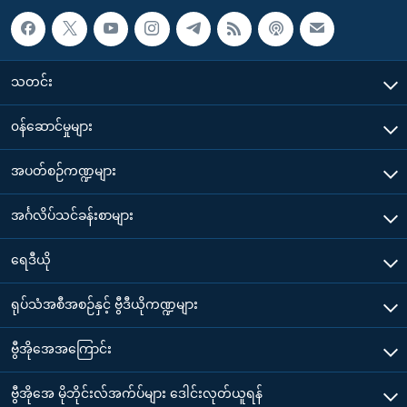
သတင်း
၀န်ဆောင်မှုများ
အပတ်စဉ်ကဏ္ဍများ
အင်္ဂလိပ်သင်ခန်းစာများ
ရေဒီယို
ရုပ်သံအစီအစဉ်နှင့် ဗွီဒီယိုကဏ္ဍများ
ဗွီအိုအေအကြောင်း
ဗွီအိုအေ မိုဘိုင်းလ်အက်ပ်များ ဒေါင်းလုတ်ယူရန်