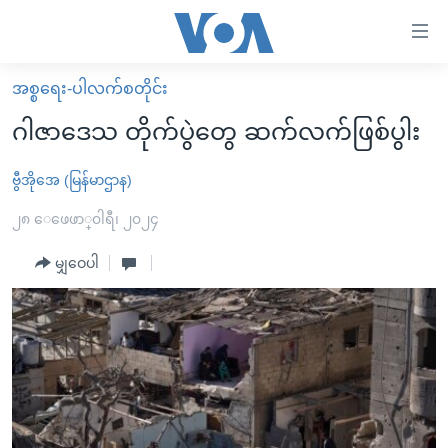
သုံး
ရ
လွယ်ကူ
အစ္စရေး-ပါလက်စတိုင်း
မူလစာမျက်နှာ
စေ
ဂါဇာဒေသ တိုက်ပွဲတွေ ဆက်လက်ဖြစ်ပွါး
မြန်မာ
သည့်
ကမ္ဘာ့သတင်းများ
ဗွီအိုအေ (မြန်မာဌာန)
Link
ဗွီဒီယို
နိုင်ငံတကာ
၂၈ ေဖေဖာ္၀ါရီ၊ ၂၀၂၄
များ
သတင်းလွတ်လပ်ခွင့်
အမေရိကန်
မျှဝေပါ
ပင်မ
ရပ်ဝန်းတခု လမ်းတခု အလွန်
တရုတ်
အကြောင်းအရာ
သို့
အင်္ဂလိပ်စာလေ့လာမယ်
အစ္စရေး-ပါလက်စတိုင်း
ကျော်
အပတ်စဉ်ကဏ္ဍများ
အမေရိကန်သုံးအီဒီယံ
ကြည့်
ရေဒီယိုနှင့်ရုပ်သံ အချက်အလက်များ
မကြေးမုံရဲ့ အင်္ဂလိပ်စာ
ရေဒီယို
ရန်
ပင်မ
ရေဒီယို/တီဗွီအစီအစဉ်
ရုပ်ရှင်ထဲက အင်္ဂလိပ်စာ
တီဗွီ