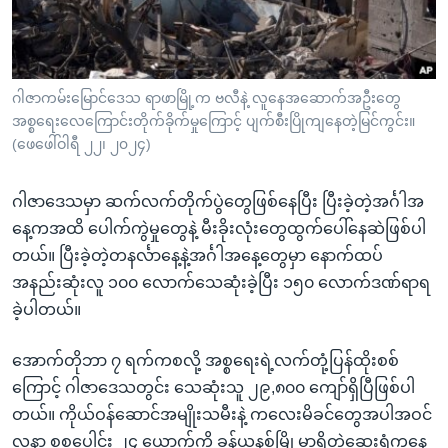
အ
သုတပဒေသာ အင်္ဂလိပ်စာ
ညွန်း
Learning English
စာမျက်နှာ
သို့
ဗွီအိုအေ လူမှုကွန်ယက်များ
ဂါဇာကမ်းမြောင်ဒေသ ရာဖာမြို့က ဗလီနဲ့ လူနေအဆောက်အဦးတွေ
ကျော်
အစ္စရေးလေကြောင်းတိုက်ခိုက်မှုကြောင့် ပျက်စီးပြိုကျနေတဲ့မြင်ကွင်း။
ကြည့်
(ဖေဖေါ်ဝါရီ ၂၂၊ ၂၀၂၄)
ရန်
ဘာသာစကားများ
ရှာဖွေ
ဂါဇာဒေသမှာ ဆက်လက်တိုက်ပွဲတွေဖြစ်နေပြီး ပြီးခဲ့တဲ့အင်္ဂါအ
ရန်
နေ့ကအထိ ပေါက်ကွဲမှုတွေနဲ့ မီးခိုးလုံးတွေထွက်ပေါ်နေဆဲဖြစ်ပါ
နေရာ
တယ်။ ပြီးခဲ့တဲ့တနင်္လာနေ့နဲ့အင်္ဂါအနေ့တွေမှာ နောက်ထပ်
သို့
အနည်းဆုံးလူ ၁၀၀ လောက်သေဆုံးခဲ့ပြီး ၁၅၀ လောက်ဒဏ်ရာရ
ကျော်
ခဲ့ပါတယ်။
ရန်
အောက်တိုဘာ ၇ ရက်ကစလို့ အစ္စရေးရဲ့လက်တုံ့ပြန်ထိုးစစ်
ကြောင့် ဂါဇာဒေသတွင်း သေဆုံးသူ ၂၉,၈၀၀ ကျော်ရှိပြီဖြစ်ပါ
တယ်။ ကိုယ်ဝန်ဆောင်အမျိုးသမီးနဲ့ ကလေးမိခင်တွေအပါအဝင်
လူနာ စုစုပေါင်း ၂၄ ယောက်ကို ခန်ယူနစ်မြို့မှာရှိတဲ့ဆေးရုံကနေ