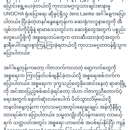
ပြောင်းရွှေ့ပေးခဲ့တယ်လို့ ကုလသမဂ္ဂလူသားချင်းစာနာမှု
UNOCHA ရုံးပြောရေး ဆိုခွင့်ရှိသူ Jens Laerke အင်္ဂါနေ့ကပြော
ပါတယ်။ ပြီးခဲ့တဲ့တနင်္ဂနွေနေ့တုန်းက ဆေးရုံကလူနာတွေကို အီ
ဂျစ်ဘက်ကိုပို့ဖို့နဲ့ ရာဖာဒေသတွင်းက ဆေးရုံတွေအတွက် ပစ္စည်း
တွေပေးပို့ဖို့ကို အစ္စရေးတပ်တွေက တားဆီးထားခဲ့တဲ့အတွက်
နာရီပေါင်းများစွာကြန့်ကြာခဲ့ရတယ်လို့ ကုလသမဂ္ဂတာဝန်ရှိသူက
ပြောပါတယ်။
အင်္ဂါနေ့တုန်းကတော့ ဂါဇာဘက်ကလာတဲ့ ရော့ကက်တွေကို
အစ္စရေးက ကြားဖြတ်ပစ်ချနိုင်ခဲ့တယ်လို့ အစ္စရေးစစ်ဘက်က
ပြောပါတယ်။ အစ္စရေးက ဒုက္ခသည်တွေခိုအောင်းနေတဲ့ ရာဖာမြို့
ကို အင်အားပြည့်စစ်ဆင်ခဲ့ရင်တော့ ဒါဟာ ဂါဇာကူညီတောက်ပံ့
ရေးအတွက် နောက်ဆုံးလမ်းပေါက် ပိတ်သွားလိမ့်မယ်လို့
တနင်္လာနေ့တုန်းက ကုလသမဂ္ဂအတွင်းရေးမှူးချုပ် အန်တိုနီရိုဂူ
တားရပ်စ်က ပြောပါတယ်။ သမ္မတဂျိုးဘိုင်ဒန်ကတော့ လာမယ့်
ရက် သတ္တပတ်အတွင်း အစ္စရေး-ဟာမတ်စ် အပစ်ရပ်နိုင်ပြီး ကျန်