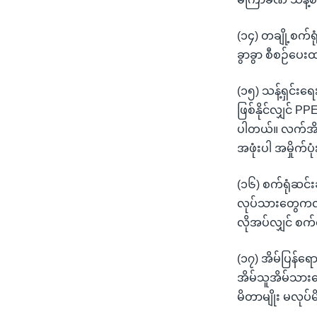
(၁၄) တချို့စက်ရု
ခွာခွာ စီစဉ်ပေ
(၁၅) သန့်ရှင်း
ဖြစ်နိုင်လျှင် 
ပါတယ်။ လက်အိပ်
အဖုံးပါ အမှိုက်
(၁၆) စက်ရုံဆင်း
လုပ်သားတွေကလည်
လိုအပ်လျှင် စက်
(၁၇) အိမ်ပြန်ရ
အိမ်သူအိမ်သား
မိတာမျိုး မလုပ်