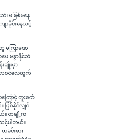
ံးဘဲ၊ မဖြစ်မနေ
ျောခိုင်းနေသင့်
ါးတွေ မကြာခဏ
ပေ မခွာနိုင်ဘဲ
းမျိုးမှာ
်း လေဝင်လေထွက်
ာကြောင့် ကူးစက်
 ဖြစ်နိုင်လျှင်
ယ်။ တချို့က
းသင့်ပါတယ်။
း ထမင်းစား