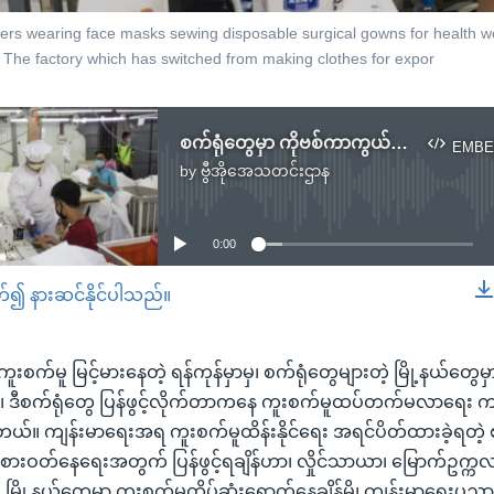
rs wearing face masks sewing disposable surgical gowns for health w
- The factory which has switched from making clothes for expor
စက်ရုံတွေမှာ ကိုဗစ်ကာကွယ်ရေး
EMBE
by
ဗွီအိုအေသတင်းဌာန
No media source currently available
0:00
တ်၍ နားဆင်နိုင်ပါသည်။
EMBED
ူးစက်မူ မြင့်မားနေတဲ့ ရန်ကုန်မှာမှ၊ စက်ရုံတွေများတဲ့ မြို့နယ်တွေမ
န်၊ ဒီစက်ရုံတွေ ပြန်ဖွင့်လိုက်တာကနေ ကူးစက်မူထပ်တက်မလာရေး ကာ
်။ ကျန်းမာရေးအရ ကူးစက်မူထိန်းနိုင်ရေး အရင်ပိတ်ထားခဲ့ရတဲ့ စ
့ စားဝတ်နေရေးအတွက် ပြန်ဖွင့်ရချိန်ဟာ၊ လှိုင်သာယာ၊ မြောက်ဥက္ကလာနဲ
့ မြို့နယ်တွေမှာ ကူးစက်မူထိပ်ဆုံးရောက်နေချိန်မို့၊ ကျန်းမာရေးပ