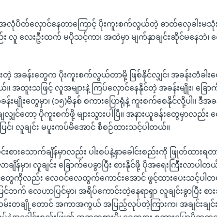
ှင်၊ အလုံပိတ်လှောင်နေတာကြောင့် ပိုးကူးစက်လွယ်တဲ့ ဓာတ်လှေခါးမသု
်လည်း လူ လေးဦးထက် မပိုသင့်ကာ၊ အထဲမှာ မျက်နှာချင်းဆိုင်မနေဘဲ၊ က
းတဲ့ အခန်းတွေက ပိုးကူးစက်လွယ်တာမို့ ဖြစ်နိုင်လျှင်၊ အခန်းတံခ
်။ အထူးသဖြင့် လူအများနဲ့ ကြပ်လှောင်နေနိုင်တဲ့ အခန်းမျိုး၊ ခြောက်
န်းမျိုးတွေမှာ၊ (၁၅)မိနစ် စကားပြောရုံနဲ့ ကူးစက်စေနိုင်လို့ပါ။ ဒီအခန်
ာချေလျှင်တော့ ပိုကူးစက်ဖို့ များသွားပါပြီ။ အနားယူခန်းတွေမှာလည
င်၊ လူချင်း မပူးကပ်မိအောင် စီစဉ်ထားသင့်ပါတယ်။
င်းစားသောက်ချိန်မှာလည်း ပါးစပ်နဲ့နှာခေါင်းစည်းကို ဖြုတ်ထားရတ
လာချိန်မှာ၊ လူချင်း ခြောက်ပေခွာပြီး စားနိုင်ဖို့ ပိုအရေးကြီးလာပါတယ်။
တွေကိုလည်း လေဝင်လေထွက်ကောင်းအောင် ဖွင့်ထားပေးသင့်ပါတ
်ဘက် လေဟာပြင်မှာ၊ အရိပ်ကောင်းတဲ့နေရာရှာ လူချင်းခွာပြီး စာ
ထမ်းတချို့တောင် အကာအကွယ် အပြည့်လုပ်တဲ့ကြားက၊ အချင်းချင်