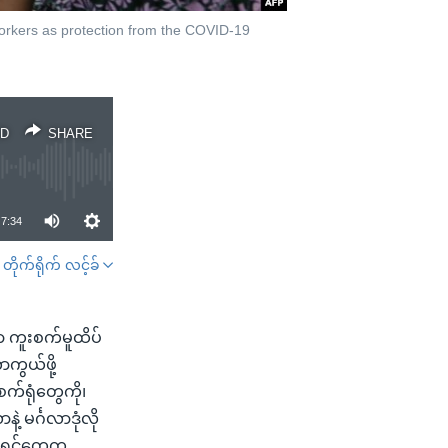
orkers as protection from the COVID-19
D
SHARE
7:34
တိုက်ရိုက် လင့်ခ်
SHARE
ှာ ကူးစက်မူထိပ်
ကွယ်ဖို့
က်ရုံတွေကို၊
့ မင်္ဂလာဒုံလို
ညာရှင်တွေက