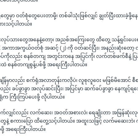
ံတွေမှာ ဝတ်စုံတွေပေးတာမို့၊ တစ်ခါသုံးဖြစ်လျှင် ချွတ်ပြီးထားခဲ့ဖို့န
းထားသင့်ပါတယ်။
ရေးလုပ်သားတွေအနေနဲ့တော့၊ အညစ်အကြေးတွေ ထိတွေ့ သန့်ရှင်းပေး
PPE အကာအကွယ်ဝတ်စုံ အဆင့် (၂) ကို ဝတ်ဆင်ပြီး၊ အနည်းဆုံးတော့ 
ကိုလည်း စနစ်တကျ အတွင်းကနေ အပြင်ကို၊ လက်တစ်ဖက်စီနဲ့ ပြန်လှ
ပုံးထဲ စနစ်တကျစွန့်ပစ်ဖို့ အရေးကြီးပါတယ်။
ချိန်မှာလည်း စက်ရုံအလာတုန်းကလိုပဲ၊ လူစုလူဝေး မဖြစ်မိအောင် စီစ
း ခပ်ခွာခွာ အလုပ်ဆင်းပြီး၊ အပြင်မှာ ဆက်ခပ်ခွာခွာ နေကျင့်ရအော
ရုံက ကြီးကြပ်ပေးဖို့ လိုပါတယ်။
ောက်လျှင်လည်း လက်ဆေး၊ အဝတ်အစားလဲ၊ ရေချိုးတာ အမြန်ဆုံးလုပ်ပ
တွေနဲ့ စကားပြော ထိတွေ့သင့်ပါတယ်။ အထူးသဖြင့် လက်မဆေးဘဲ၊ 
မိဖို့ အရေးကြီးပါတယ်။