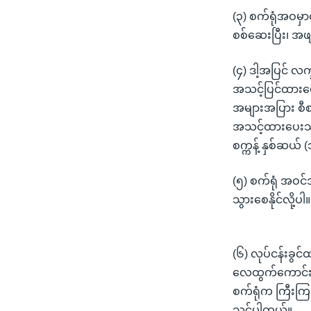
(၃) စက်ရုံအဝမှာ
စစ်ဆေးပြီး၊ အဖျ
(၄) ဒါ့အပြင် လက
အသင့်ပြင်ထားပေ
အများအပြား စီစ
အသင့်ထားပေးသင့
စက္ကန့် နှစ်ဆယ
(၅) စက်ရုံ အဝင
သွားစေနိုင်လို့ပ
(၆) လုပ်ငန်းခွ
လေထွက်ကောင်းအ
စက်ရုံက ကြီးကြ
သင့်ပါတယ်။