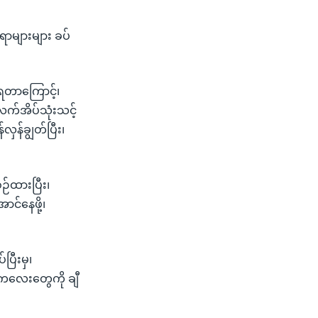
ေရာများများ ခပ်
ရတာကြောင့်၊
လက်အိပ်သုံးသင့်
န်ချွတ်ပြီး၊
ဉ်ထားပြီး၊
င်နေဖို့၊
ြီးမှ၊
ကလေးတွေကို ချီ