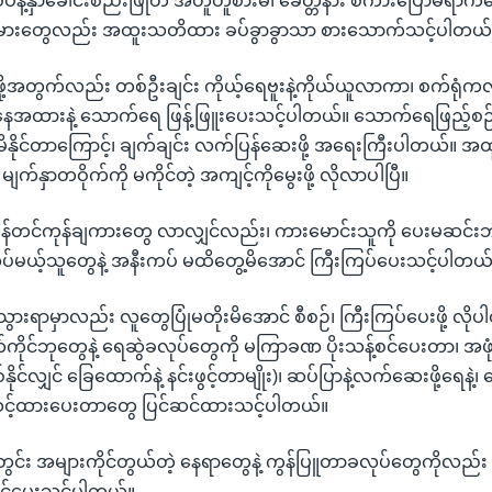
စပ်နဲ့နှာခေါင်းစည်းဖြုတ် အတူတူစားမိ၊ ခေတ္တနား စကားပြောမိရာကန
သမားတွေလည်း အထူးသတိထား ခပ်ခွာခွာသာ စားသောက်သင့်ပါတယ်
ု့အတွက်လည်း တစ်ဦးချင်း ကိုယ့်ရေဗူးနဲ့ကိုယ်ယူလာကာ၊ စက်ရုံက
ေအထားနဲ့ သောက်ရေ ဖြန့်ဖြူးပေးသင့်ပါတယ်။ သောက်ရေဖြည့်စဉ
မိနိုင်တာကြောင့်၊ ချက်ချင်း လက်ပြန်ဆေးဖို့ အရေးကြီးပါတယ်။ အ
နဲ့ မျက်နှာတဝိုက်ကို မကိုင်တဲ့ အကျင့်ကိုမွေးဖို့ လိုလာပါပြီ။
 ကုန်တင်ကုန်ချကားတွေ လာလျှင်လည်း၊ ကားမောင်းသူကို ပေးမဆင်
ုပ်မယ့်သူတွေနဲ့ အနီးကပ် မထိတွေ့မိအောင် ကြီးကြပ်ပေးသင့်ပါတယ
းသွားရာမှာလည်း လူတွေပြုံမတိုးမိအောင် စီစဉ်၊ ကြီးကြပ်ပေးဖို့ လို
ိုင်ဘုတွေနဲ့ ရေဆွဲခလုပ်တွေကို မကြာခဏ ပိုးသန့်စင်ပေးတာ၊ အဖုံးပါ
ုင်လျှင် ခြေထောက်နဲ့ နင်းဖွင့်တာမျိုး)၊ ဆပ်ပြာနဲ့လက်ဆေးဖို့ရေနဲ့၊ ဆ
င့်ထားပေးတာတွေ ပြင်ဆင်ထားသင့်ပါတယ်။
အတွင်း အများကိုင်တွယ်တဲ့ နေရာတွေနဲ့ ကွန်ပြူတာခလုပ်တွေကိုလည်း
င်ပေးသင့်ပါတယ်။