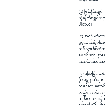
(၇) ဖြစ်နိုင်လျ
သုံးဖို့လိုလျှင
ပါတယ်။
(၈) အလုံပိတ်ထာ
ဖွင့်ပေးသင့်ပါတယ
ကပ်သွားနိုင်တဲ့အခ
ချောင်းဆိုး၊ နှ
ကောင်းအောင်အပြ
(၉) ဒါ့အပြင် ထမ
ဖို့ အန္တရာယ်များ
ထမင်းစားဆောင်
လည်း အခန်းအပြင
ကျန်းမာရေးဝန်