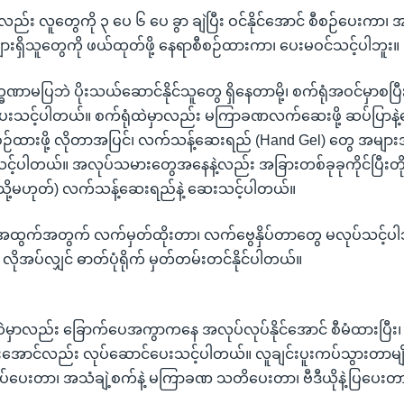
လည်း လူတွေကို ၃ ပေ ၆ ပေ ခွာ ချဲပြီး ဝင်နိုင်အောင် စီစဉ်ပေးကာ
ားရှိသူတွေကို ဖယ်ထုတ်ဖို့ နေရာစီစဉ်ထားကာ၊ ပေးမဝင်သင့်ပါဘူး။
္ခဏာမပြဘဲ ပိုးသယ်ဆောင်နိုင်သူတွေ ရှိနေတာမို့၊ စက်ရုံအဝင်မှာစပြ
းသင့်ပါတယ်။ စက်ရုံထဲမှာလည်း မကြာခဏလက်ဆေးဖို့ ဆပ်ပြာနဲ့ရေ
ဉ်ထားဖို့ လိုတာအပြင်၊ လက်သန့်ဆေးရည် (Hand Gel) တွေ အမျာ
်ပါတယ်။ အလုပ်သမားတွေအနေနဲ့လည်း အခြားတစ်ခုခုကိုင်ပြီးတိုင်
် (သို့မဟုတ်) လက်သန့်ဆေးရည်နဲ့ ဆေးသင့်ပါတယ်။
်အထွက်အတွက် လက်မှတ်ထိုးတာ၊ လက်ဗွေနှိပ်တာတွေ မလုပ်သင့်ပါဘ
ါ။ လိုအပ်လျှင် ဓာတ်ပုံရိုက် မှတ်တမ်းတင်နိုင်ပါတယ်။
င်ထဲမှာလည်း ခြောက်ပေအကွာကနေ အလုပ်လုပ်နိုင်အောင် စီမံထားပြီး
ောင်လည်း လုပ်ဆောင်ပေးသင့်ပါတယ်။ လူချင်းပူးကပ်သွားတာမျို
ပ်ပေးတာ၊ အသံချဲ့စက်နဲ့ မကြာခဏ သတိပေးတာ၊ ဗီဒီယိုနဲ့ပြပေးတ