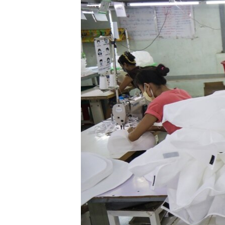
သုတပဒေသာ အင်္ဂလိပ်စာ
အ
ညွန်း
စာမျက်နှာ
သို့
ကျော်
ကြည့်
ရန်
ရှာဖွေ
ရန်
နေရာ
သို့
ကျော်
ရန်