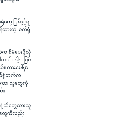
ံတွေ ပြန်ဖွင့်ရ
်ထားတဲ့၊ စက်ရုံ
 စီမံပေးဖို့လို
တယ်။ ဒါ့အပြင်
ယ်။ ကားပေါ်မှာ
က်ရုံဘက်က
းကာ၊ လူတွေကို
ယ်။
နဲ့ ထိတွေ့ထားသူ
်တွေကိုလည်း