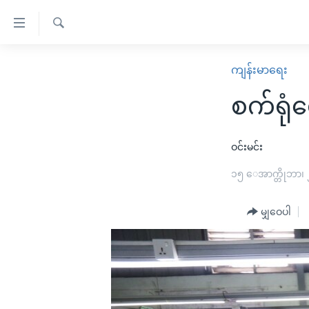
သုံး
ရ
ရှာဖွေ
လွယ်ကူ
မူလစာမျက်နှာ
ကျန်းမာရေး
ရ
စေ
မြန်မာ
လာ
စက်ရုံ
သည့်
ဒ်
ကမ္ဘာ့သတင်းများ
Link
ဗွီဒီယို
နိုင်ငံတကာ
ဝင်းမင်း
များ
သတင်းလွတ်လပ်ခွင့်
အမေရိကန်
၁၅ ေအာက္တိုဘာ၊
ပင်မ
ရပ်ဝန်းတခု လမ်းတခု အလွန်
တရုတ်
အကြောင်းအရာ
အင်္ဂလိပ်စာလေ့လာမယ်
မျှဝေပါ
အစ္စရေး-ပါလက်စတိုင်း
သို့
အပတ်စဉ်ကဏ္ဍများ
အမေရိကန်သုံးအီဒီယံ
ကျော်
ကြည့်
ရေဒီယိုနှင့်ရုပ်သံ အချက်အလက်များ
မကြေးမုံရဲ့ အင်္ဂလိပ်စာ
ရေဒီယို
ရန်
ရေဒီယို/တီဗွီအစီအစဉ်
ရုပ်ရှင်ထဲက အင်္ဂလိပ်စာ
တီဗွီ
ပင်မ