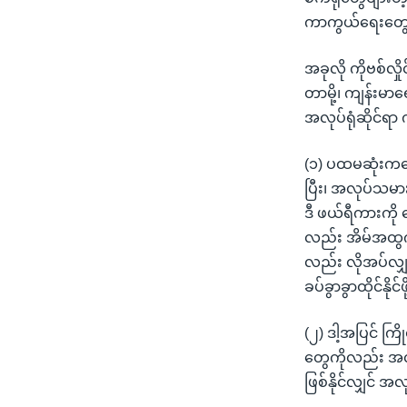
ကာကွယ်ရေးတွေပိ
အခုလို ကိုဗစ်လှိ
တာမို့၊ ကျန်းမာ
အလုပ်ရုံဆိုင်ရ
(၁) ပထမဆုံးကတော
ပြီး၊ အလုပ်သမ
ဒီ ဖယ်ရီကားကို 
လည်း အိမ်အထွက
လည်း လိုအပ်လျှ
ခပ်ခွာခွာထိုင်နိ
(၂) ဒါ့အပြင် ကြ
တွေကိုလည်း အလု
ဖြစ်နိုင်လျှင် 