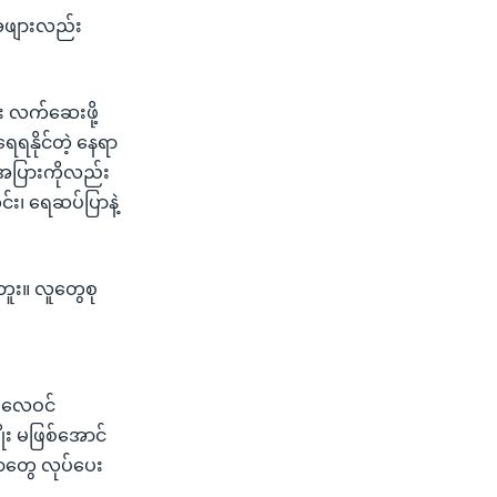
၊ အဖျားလည်း
ီး လက်ဆေးဖို့
ရနိုင်တဲ့ နေရာ
းအပြားကိုလည်း
း၊ ရေဆပ်ပြာနဲ့
ူး။ လူတွေစု
၊ လေဝင်
း မဖြစ်အောင်
ာတွေ လုပ်ပေး