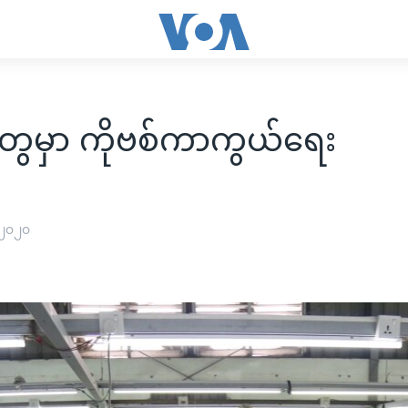
တွေမှာ ကိုဗစ်ကာကွယ်ရေး
 ၂၀၂၀