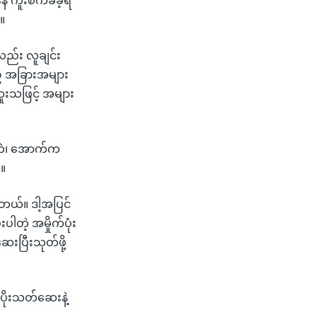
ေ ကူးစက်ခံခဲ့ရ
။
လည်း လူချင်း
် အခြားအများ
ထူးသဖြင့် အများ
းဘဲ၊ အောက်က
်။
ပါတယ်။ ဒါ့အပြင်
တဲ့ အမှိုက်ပုံး
ေးပြီးသုတ်ဖို့
 ပိုးသတ်ဆေးနဲ့