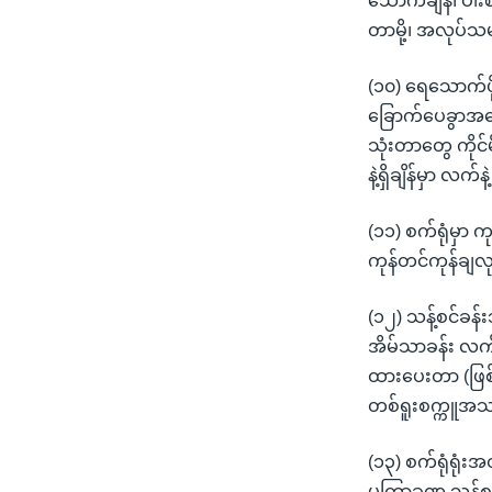
သောက်ချိန်၊ ပါး
တာမို့၊ အလုပ်
(၁၀) ရေသောက်ဖိ
ခြောက်ပေခွာအန
သုံးတာတွေ ကိုင်
နဲ့ရှိချိန်မှာ လက်
(၁၁) စက်ရုံမှာ
ကုန်တင်ကုန်ချလ
(၁၂) သန့်စင်ခန်
အိမ်သာခန်း လက်က
ထားပေးတာ (ဖြစ်နိ
တစ်ရူးစက္ကူအသ
(၁၃) စက်ရုံရုံး
မကြာခဏ သန့်စ