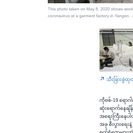
This photo taken on May 8, 2020 shows worke
coronavirus at a garment factory in Yangon. 
သီးခြားခွဲထု
ကိုဗစ်-19 ရောဂါက
ဆုံးရောက်နေချိ
အရေးကြီးနေပါတယ
အခု စီးပွားရေးနဲ
စက်ရုံတွေများတဲ