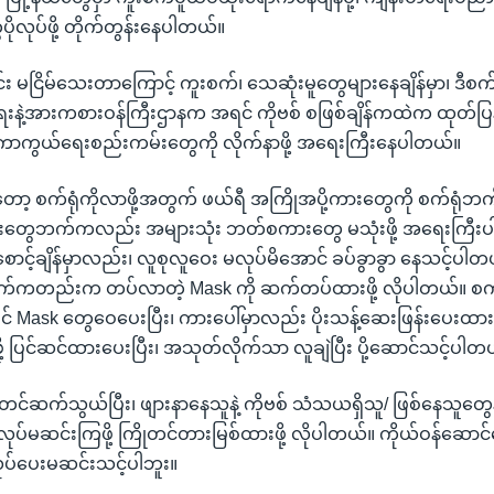
ုလုပ်ဖို့ တိုက်တွန်းနေပါတယ်။
ုင်း မငြိမ်သေးတာကြောင့် ကူးစက်၊ သေဆုံးမူတွေများနေချိန်မှာ၊ ဒီစက်ရု
ရေးနဲ့အားကစားဝန်ကြီးဌာနက အရင် ကိုဗစ် စဖြစ်ချိန်ကထဲက ထုတ်ပြန
ာ ကာကွယ်ရေးစည်းကမ်းတွေကို လိုက်နာဖို့ အရေးကြီးနေပါတယ်။
့ စက်ရုံကိုလာဖို့အတွက် ဖယ်ရီ အကြိုအပို့ကားတွေကို စက်ရုံဘက်က
ားတွေဘက်ကလည်း အများသုံး ဘတ်စကားတွေ မသုံးဖို့ အရေးကြီးပါ
စောင့်ချိန်မှာလည်း၊ လူစုလူဝေး မလုပ်မိအောင် ခပ်ခွာခွာ နေသင့်ပါတ
်ကတည်းက တပ်လာတဲ့ Mask ကို ဆက်တပ်ထားဖို့ လိုပါတယ်။ စ
င် Mask တွေဝေပေးပြီး၊ ကားပေါ်မှာလည်း ပိုးသန့်ဆေးဖြန်းပေးထာ
ုင်ဖို့ ပြင်ဆင်ထားပေးပြီး၊ အသုတ်လိုက်သာ လူချဲပြီး ပို့ဆောင်သင့်ပါတ
ိုတင်ဆက်သွယ်ပြီး၊ ဖျားနာနေသူနဲ့ ကိုဗစ် သံသယရှိသူ/ ဖြစ်နေသူတွေ
ပ်မဆင်းကြဖို့ ကြိုတင်တားမြစ်ထားဖို့ လိုပါတယ်။ ကိုယ်ဝန်ဆောင
အလုပ်ပေးမဆင်းသင့်ပါဘူး။