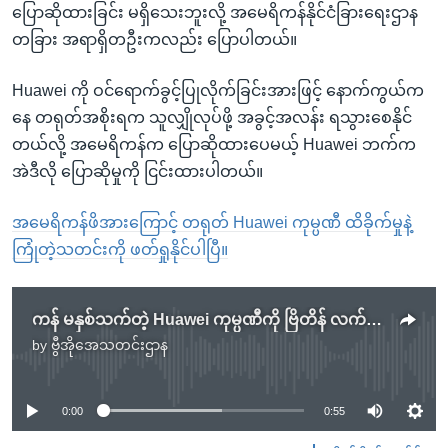
ပြောဆိုထားခြင်း မရှိသေးဘူးလို့ အမေရိကန်နိုင်ငံခြားရေးဌာန
တခြား အရာရှိတဦးကလည်း ပြောပါတယ်။
Huawei ကို ဝင်ရောက်ခွင့်ပြုလိုက်ခြင်းအားဖြင့် နောက်ကွယ်က
နေ တရုတ်အစိုးရက သူလျှိုလုပ်ဖို့ အခွင့်အလန်း ရသွားစေနိုင်
တယ်လို့ အမေရိကန်က ပြောဆိုထားပေမယ့် Huawei ဘက်က
အဲဒီလို ပြောဆိုမှုကို ငြင်းထားပါတယ်။
အမေရိကန်ဖိအားကြောင့် တရုတ် Huawei ကုမ္ပဏီ ထိခိုက်မှုနဲ့
ကြုံတဲ့သတင်းကို ဖတ်ရှုနိုင်ပါပြီ။
ကန် မနှစ်သက်တဲ့ Huawei ကုမ္ပဏီကို ဗြိတိန် လက်ခံမလား
by
ဗွီအိုအေသတင်းဌာန
No media source currently available
0:00
0:55