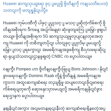
Huawei ဆကျသှယျရေး ခှင့ျမပွုဖို့ ဗွိတိနျကို ကနျသတိပေးတဲ့
သတငျးကို ဖတျရှုနိုငျပါပွီ။
Huawei ကုမ်ပဏီကို ပါခှင့ျပွုသင့ျ မသင့ျဆိုတဲ့ကိစ်စကို ဗွိ
တိနျအစိုးရက ဒီကနေ့ အငျ်ဂါနေ့မှာ ဆုံးဖွတျခကြျခမြှာ ဖွဈပါ
တယျ။ ဗွိတိနျအစိုးရက 5G ဆကျသှယျမှုလုပျငနျးတှအေတှ
ကျ Huawei ကို တစိတျတပိုငျး ပါဝငျခှင့ျပွုလိမ့ျမယျလို့
မြှောျလင့ျရကွောငျး အမရေိကနျအခွစေိုကျ စီးပှားရေးဆိုငျ
ရာ ရုပျသံသတငျးဌာနဖွဈတဲ့ CNBC က ပွောပါတယျ။
ဝနျကွီး Pompeo ဟာ ဗွိတိနျဝနျကွီးခြုပျ Boris Johnson ၊ နိုငျငံ
ခွားရေးဝနျကွီး Dominic Raab တို့နဲ့ ဗွိတိနျနဲ့ အမရေိကနျအ
ကွားက အထူးဆကျဆံရေး တညျရှိမှု ထပျလောငျးခိုငျမာရေး
ကိစ်စရပျတှကေို ဆှေးနှေးသှားမယျလို့ အမရေိကနျနိုငျငံခွား
ရေးဌာနက ပွောပါတယျ။
နှဈနိုငျငံအကွား အငျမတနျရငျးနှီးတဲ့ ဆကျဆံရေးရှိနတေဲ့အပွ