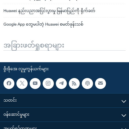
Huawei နည်းပညာအငြင်းပွားမှု မြန်မာပြည်ကို ရိုက်ခတ်
Google App တွေမပါတဲ့ Huawei စမတ်ဖုန်းသစ်
အခြားဖတ်ရှုစရာများ
ဗွီအိုအေ လူမှုကွန်ယက်များ
သတင်း
၀န်ဆောင်မှုများ
အပတ်စဉ်ကဏ္ဍများ