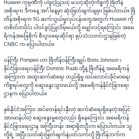
Huawei ကုမ္ပဏီကို ပါခွင့်ပြုသင့် မသင့်ဆိုတဲ့ကိစ္စကို ဗြိတိန်
အစိုးရက ဒီကနေ့ အင်္ဂါနေ့မှာ ဆုံးဖြတ်ချက်ချမှာ ဖြစ်ပါတယ်။ ဗြိ
တိန်အစိုးရက 5G ဆက်သွယ်မှုလုပ်ငန်းတွေအတွက် Huawei ကို
တစိတ်တပိုင်း ပါဝင်ခွင့်ပြုလိမ့်မယ်လို့ မျှော်လင့်ရကြောင်း အမေ
ရိကန်အခြေစိုက် စီးပွားရေးဆိုင်ရာ ရုပ်သံသတင်းဌာနဖြစ်တဲ့
CNBC က ပြောပါတယ်။
ဝန်ကြီး Pompeo ဟာ ဗြိတိန်ဝန်ကြီးချုပ် Boris Johnson ၊
နိုင်ငံခြားရေးဝန်ကြီး Dominic Raab တို့နဲ့ ဗြိတိန်နဲ့ အမေရိကန်
အကြားက အထူးဆက်ဆံရေး တည်ရှိမှု ထပ်လောင်းခိုင်မာရေး
ကိစ္စရပ်တွေကို ဆွေးနွေးသွားမယ်လို့ အမေရိကန်နိုင်ငံခြားရေး
ဌာနက ပြောပါတယ်။
နှစ်နိုင်ငံအကြား အင်မတန်ရင်းနှီးတဲ့ ဆက်ဆံရေးရှိနေတဲ့အပြင်
အားမာန်ပါတဲ့ ဆွေးနွေးမှုတွေလည်း ရှိနေကြောင်း အမေရိကန်
နိုင်ငံခြားရေးဌာန အကြီးတန်း အရာရှိတဦးက ပြောပါတယ်။ သူ
တို့ရဲ့ အပြီးသတ်ဆုံးဖြတ်ချက်နဲ့ပတ်သက်လို့ ဗြိတိန်ဘက်က