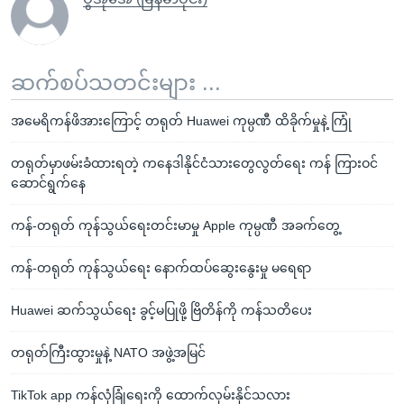
ဆက်စပ်သတင်းများ ...
အမေရိကန်ဖိအားကြောင့် တရုတ် Huawei ကုမ္ပဏီ ထိခိုက်မှုနဲ့ ကြုံ
တရုတ်မှာဖမ်းခံထားရတဲ့ ကနေဒါနိုင်ငံသားတွေလွတ်ရေး ကန် ကြားဝင်
ဆောင်ရွက်နေ
ကန်-တရုတ် ကုန်သွယ်ရေးတင်းမာမှု Apple ကုမ္ပဏီ အခက်တွေ့
ကန်-တရုတ် ကုန်သွယ်ရေး နောက်ထပ်ဆွေးနွေးမှု မရေရာ
Huawei ဆက်သွယ်ရေး ခွင့်မပြုဖို့ ဗြိတိန်ကို ကန်သတိပေး
တရုတ်ကြီးထွားမှုနဲ့ NATO အဖွဲ့အမြင်
TikTok app ကန်လုံခြုံရေးကို ထောက်လှမ်းနိုင်သလား