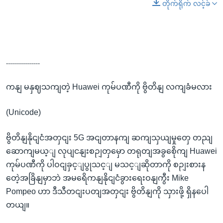
တိုက်ရိုက် လင့်ခ်
.................
ကနျ မနှဈသကျတဲ့ Huawei ကုမ်ပဏီကို ဗွိတိနျ လကျခံမလား
(Unicode)
ဗွိတိနျနိုငျငံအတှငျး 5G အငျတာနကျ ဆကျသှယျမှုတှေ တညျ
ဆောကျမယ့ျ လုပျငနျးစဉျတှမှော တရုတျအခွစေိုကျ Huawei
ကုမ်ပဏီကို ပါဝငျခှင့ျပွုသင့ျ မသင့ျဆိုတာကို စဉျးစားန
တေဲ့အခြိနျမှာဘဲ အမရေိကနျနိုငျငံခွားရေးဝနျကွီး Mike
Pompeo ဟာ ဒီသီတငျးပတျအတှငျး ဗွိတိနျကို သှားဖို့ ရှိနပေါ
တယျ။