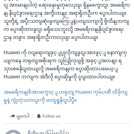
ငျ အားမာနျပါတဲ့ ဆှေးနှေးမှုတှလေညျး ရှိနကွေောငျး အမရေိက
နျ နိုငျငံခွားရေးဌာန အကွီးတနျး အရာရှိတဦးက ပွောပါတယျ။
သူတို့ရဲ့ အပွီးသတျဆုံးဖွတျခကြျနဲ့ပတျသကျလို့ ဗွိတိနျဘကျ
က ပွောဆိုထားခွငျး မရှိသေးဘူးလို့ အမရေိကနျနိုငျငံခွားရေး
ဌာန တခွား အရာရှိတဦးကလညျး ပွောပါတယျ။
Huawei ကို ဝငျရောကျခှင့ျပွုလိုကျခွငျးအားဖွင့ျ နောကျကှ
ယျကနေ တရုတျအစိုးရက သူလြှိုလုပျဖို့ အခှင့ျအလနျး ရ
သှားစနေိုငျတယျလို့ အမရေိကနျက ပွောဆိုထားပမေယ့ျ
Huawei ဘကျက အဲဒီလို ပွောဆိုမှုကို ငွငျးထားပါတယျ။
အမရေိကနျဖိအားကွောင့ျ တရုတျ Huawei ကုမ်ပဏီ ထိခိုကျ
မှုနဲ့ ကွုံတဲ့သတငျးကို ဖတျရှုနိုငျပါပွီ။
မျှဝေပါ
Follow us
ဗွီအိုအေ (မြန်မာပိုင်း)