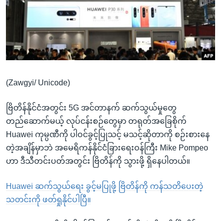
အ
သုတပဒေသာ အင်္ဂလိပ်စာ
ညွန်း
Learning English
စာမျက်နှာ
သို့
ဗွီအိုအေ လူမှုကွန်ယက်များ
ကျော်
ကြည့်
(Zawgyi/ Unicode)
ရန်
ဘာသာစကားများ
ရှာဖွေ
ဗြိတိန်နိုင်ငံအတွင်း 5G အင်တာနက် ဆက်သွယ်မှုတွေ
ရန်
တည်ဆောက်မယ့် လုပ်ငန်းစဉ်တွေမှာ တရုတ်အခြေစိုက်
နေရာ
Huawei ကုမ္ပဏီကို ပါဝင်ခွင့်ပြုသင့် မသင့်ဆိုတာကို စဉ်းစားနေ
သို့
တဲ့အချိန်မှာဘဲ အမေရိကန်နိုင်ငံခြားရေးဝန်ကြီး Mike Pompeo
ကျော်
ဟာ ဒီသီတင်းပတ်အတွင်း ဗြိတိန်ကို သွားဖို့ ရှိနေပါတယ်။
ရန်
Huawei ဆက်သွယ်ရေး ခွင့်မပြုဖို့ ဗြိတိန်ကို ကန်သတိပေးတဲ့
သတင်းကို ဖတ်ရှုနိုင်ပါပြီ။