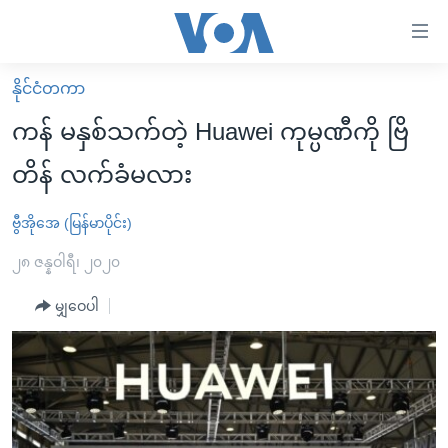
သုံး
ရ
လွယ်ကူ
နိုင်ငံတကာ
မူလစာမျက်နှာ
စေ
ကန် မနှစ်သက်တဲ့ Huawei ကုမ္ပဏီကို ဗြိ
မြန်မာ
သည့်
တိန် လက်ခံမလား
ကမ္ဘာ့သတင်းများ
Link
ဗွီဒီယို
နိုင်ငံတကာ
ဗွီအိုအေ (မြန်မာပိုင်း)
များ
သတင်းလွတ်လပ်ခွင့်
အမေရိကန်
၂၈ ဇန္နဝါရီ၊ ၂၀၂၀
ပင်မ
ရပ်ဝန်းတခု လမ်းတခု အလွန်
တရုတ်
အကြောင်းအရာ
မျှဝေပါ
သို့
အင်္ဂလိပ်စာလေ့လာမယ်
အစ္စရေး-ပါလက်စတိုင်း
ကျော်
အပတ်စဉ်ကဏ္ဍများ
အမေရိကန်သုံးအီဒီယံ
ကြည့်
ရေဒီယိုနှင့်ရုပ်သံ အချက်အလက်များ
မကြေးမုံရဲ့ အင်္ဂလိပ်စာ
ရေဒီယို
ရန်
ပင်မ
ရေဒီယို/တီဗွီအစီအစဉ်
ရုပ်ရှင်ထဲက အင်္ဂလိပ်စာ
တီဗွီ