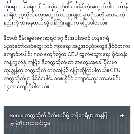
ကိုရော အမေရိကန် ဒီပလိုမာကိုပါ ပေးနိုင်တဲ့အတွက် ဒါဟာ ဟန်
ဂေရီတက္ကသိုလ်တွေအတွက် တရားမျှတမှု မရှိသလို မသမာတဲ့
နည်းကို သုံးနေတယ်လို့ ဝန်ကြီးချုပ်က ပြောပါတယ်။
နိုဘယ်ငြိမ်းချမ်းရေးဆုရှင် ၁၇ ဦးအပါအဝင် ဟန်ဂေရီ
ပညာတော်သင်တွေ၊ သင်ကြားရေး အဖွဲ့အစည်းတွေနဲ့ နိုင်ငံတကာ
ကျောင်းပေါင်း ၅၀၀ ကျော်တို့က CEU ထွက်မသွားရေး ဝိုင်းဝန်း
ကန့်ကွက်ခဲ့ကြပြီး၊ ဒီတက္ကသိုလ်ဟာ အတွေးအခေါ်ပိုင်းမှာ
ထူးချွန်တဲ့ တက္ကသိုလ် တခုအဖြစ် ပြောဆိုကြပါတယ်။ CEU
တက္ကသိုလ်မှာ နိုင်ငံပေါင်း ၁၀၈ နိုင်ငံ ကျောင်းသူ/ သားပေါင်း
၁၄၀၀ ကျော်ရှိပါတယ်။
Soros တက္ကသိုလ် ပိတ်မပစ်ဖို့ ဟန်ဂေရီမှာ ဆန္ဒပြ
by
ဗွီအိုအေသတင်းဌာန
No media source currently available