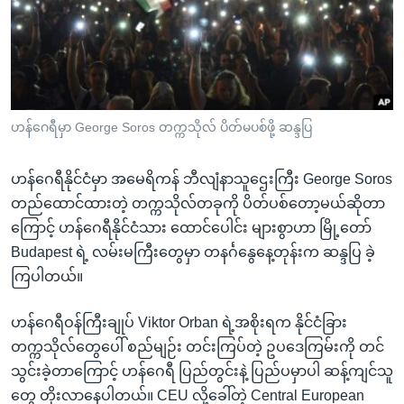
အ
သုတပဒေသာ အင်္ဂလိပ်စာ
ညွန်း
Learning English
စာမျက်နှာ
သို့
ဗွီအိုအေ လူမှုကွန်ယက်များ
ကျော်
ကြည့်
ဟန်ဂေရီမှာ George Soros တက္ကသိုလ် ပိတ်မပစ်ဖို့ ဆန္ဒပြ
ရန်
ဘာသာစကားများ
ရှာဖွေ
ဟန်ဂေရီနိုင်ငံမှာ အမေရိကန် ဘီလျံနာသူဌေးကြီး George Soros
ရန်
တည်ထောင်ထားတဲ့ တက္ကသိုလ်တခုကို ပိတ်ပစ်တော့မယ်ဆိုတာ
နေရာ
ကြောင့် ဟန်ဂေရီနိုင်ငံသား ထောင်ပေါင်း များစွာဟာ မြို့တော်
သို့
Budapest ရဲ့ လမ်းမကြီးတွေမှာ တနင်္ဂနွေနေ့တုန်းက ဆန္ဒပြ ခဲ့
ကျော်
ကြပါတယ်။
ရန်
ဟန်ဂေရီဝန်ကြီးချုပ် Viktor Orban ရဲ့အစိုးရက နိုင်ငံခြား
တက္ကသိုလ်တွေပေါ် စည်မျဉ်း တင်းကြပ်တဲ့ ဥပဒေကြမ်းကို တင်
သွင်းခဲ့တာကြောင့် ဟန်ဂေရီ ပြည်တွင်းနဲ့ ပြည်ပမှာပါ ဆန့်ကျင်သူ
တွေ တိုးလာနေပါတယ်။ CEU လို့ခေါ်တဲ့ Central European