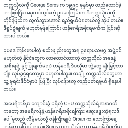
တက္ကသိုလ်ကို George Soros က ၁၉၉၁ ခုနှစ်မှာ တည်ထောင်ခဲ့
တာဖြစ်ပြီး အခုတင်သွင်းတဲ့ ဥပဒေကြမ်းက ဒီတက္ကသိုလ်ကို
တိုင်းပြည်က ထွက်သွားအောင် ရည်ရွယ်ပုံရတယ်လို့ ဆိုပါတယ်။
ဒီစွပ်စွဲချက် မဟုတ်မှန်ကြောင်း ဟန်ဂေရီအစိုးရဖက်က ငြင်းဆို
ထားပါတယ်။
ဥပဒေကြမ်းမှာပါတဲ့ စည်းမျည်းတွေအရ ဥရောပသမဂ္ဂ အဖွဲ့ဝင်
မဟုတ်တဲ့ နိုင်ငံတွေက လာထောင်ထားတဲ့ တက္ကသိုလ် အနေနဲ့
အစိုးရရဲ့ ခွင့်ပြုချက်မရပဲ ဟန်ဂေရီ ဒီပလိုမာ ဘွဲ့တွေ ချီးမြှင့်တာ
မျိုး လုပ်ခွင့်ရတော့မှာ မဟုတ်ပါဘူး။ တချို့ တက္ကသိုလ်တွေဟာ
သူ့ မူရင်းနိုင်ငံမှာပဲ ပြန်ပြီး လုပ်ငန်းတွေ လည်ပတ်ရဖွယ် ရှိနေပါ
တယ်။
အမေရိကန်မှာ ကျောင်းခွဲ မရှိတဲ့ CEU တက္ကသိုလ်ရဲ့အနာဂတ်
ကတော့ အမေရိကန်နဲ့ ဟန်ဂေရီအစိုးရကြား ဆွေးနွေးတဲ့ရလဒ်
ပေါ် မူတည် လိမ့်မယ်လို့ ဝန်ကြီးချုပ် Orban က သောကြာနေ့
တုန်းက ပြောပါတယ်။ Soros တက္ကသိုလ်ဟာ ဟန်ဂေရီ ဒီပလိုမာ