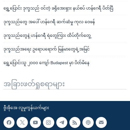
ရွှေ့ပြောင်း ဒုက္ခသည် ဝင်တဲ့ ခရိုအေးရှား နယ်စပ် ဟန်ဂေရီ ပိတ်ပြီ
ဒုက္ခသည်တွေ အပေါ် ဟန်ဂေရီ ဆက်ဆံမှု ကုလ ဝေဖန်
ဒုက္ခသည်တွေနဲ့ ဟန်ဂေရီ ရဲတွေကြား ထိပ်တိုက်တွေ့
ဒုက္ခသည်အရေး ဥရောပရောက် မြန်မာတွေရဲ့အမြင်
ရွှေ့ပြောင်းသူ ၂၀၀၀ ကျော် Budapest မှာ ပိတ်မိနေ
အခြားဖတ်ရှုစရာများ
ဗွီအိုအေ လူမှုကွန်ယက်များ