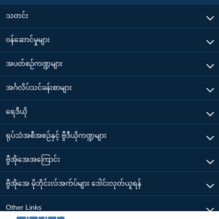
သတင်း
၀န်ဆောင်မှုများ
အပတ်စဉ်ကဏ္ဍများ
အင်္ဂလိပ်သင်ခန်းစာများ
ရေဒီယို
ရုပ်သံအစီအစဉ်နှင့် ဗွီဒီယိုကဏ္ဍများ
ဗွီအိုအေအကြောင်း
ဗွီအိုအေ မိုဘိုင်းလ်အက်ပ်များ ဒေါင်းလုတ်ယူရန်
Other Links