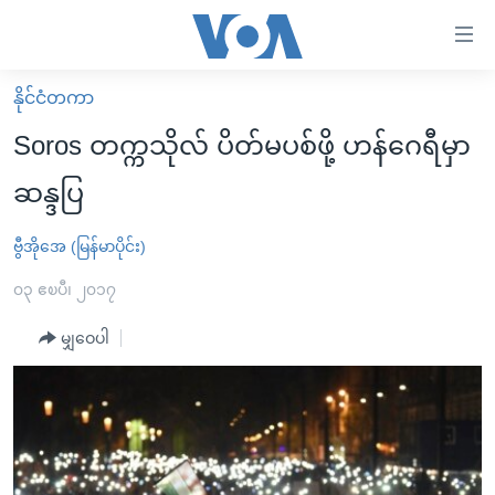
သုံး
ရ
လွယ်ကူ
နိုင်ငံတကာ
မူလစာမျက်နှာ
စေ
Soros တက္ကသိုလ် ပိတ်မပစ်ဖို့ ဟန်ဂေရီမှာ
မြန်မာ
သည့်
ဆန္ဒပြ
ကမ္ဘာ့သတင်းများ
Link
ဗွီဒီယို
နိုင်ငံတကာ
ဗွီအိုအေ (မြန်မာပိုင်း)
များ
သတင်းလွတ်လပ်ခွင့်
အမေရိကန်
၀၃ ဧၿပီ၊ ၂၀၁၇
ပင်မ
ရပ်ဝန်းတခု လမ်းတခု အလွန်
တရုတ်
အကြောင်းအရာ
မျှဝေပါ
သို့
အင်္ဂလိပ်စာလေ့လာမယ်
အစ္စရေး-ပါလက်စတိုင်း
ကျော်
အပတ်စဉ်ကဏ္ဍများ
အမေရိကန်သုံးအီဒီယံ
ကြည့်
ရေဒီယိုနှင့်ရုပ်သံ အချက်အလက်များ
မကြေးမုံရဲ့ အင်္ဂလိပ်စာ
ရေဒီယို
ရန်
ပင်မ
ရေဒီယို/တီဗွီအစီအစဉ်
ရုပ်ရှင်ထဲက အင်္ဂလိပ်စာ
တီဗွီ