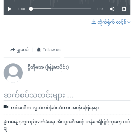
0:00
1:37
တိုက်ရိုက် လင့်ခ်
မျှဝေပါ
Follow us
ဗွီအိုအေ (မြန်မာပိုင်း)
ဆက်စပ်သတင်းများ ...
ဟန်ဂေရီက လွတ်လပ်ခြင်းတံတား အပန်းဖြေနေရာ
ခွဲတမ်းနဲ့ ဒုက္ခသည်လက်ခံရေး အီးယူအစီအစဉ် ဟန်ဂေရီပြည်သူတွေ ပယ်
ချ