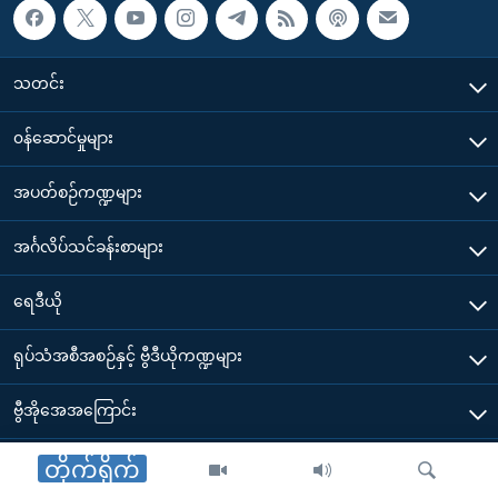
သတင်း
၀န်ဆောင်မှုများ
အပတ်စဉ်ကဏ္ဍများ
အင်္ဂလိပ်သင်ခန်းစာများ
ရေဒီယို
ရုပ်သံအစီအစဉ်နှင့် ဗွီဒီယိုကဏ္ဍများ
ဗွီအိုအေအကြောင်း
ဗွီအိုအေ မိုဘိုင်းလ်အက်ပ်များ ဒေါင်းလုတ်ယူရန်
တိုက်ရိုက်