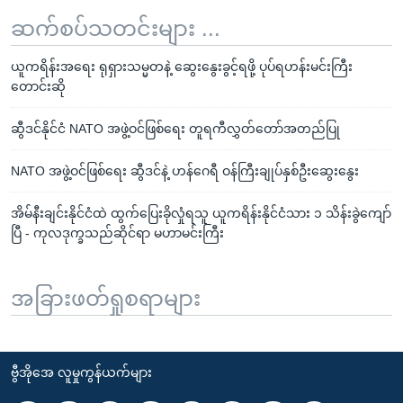
ဆက်စပ်သတင်းများ ...
ယူကရိန်းအရေး ရုရှားသမ္မတနဲ့ ဆွေးနွေးခွင့်ရဖို့ ပုပ်ရဟန်းမင်းကြီး
တောင်းဆို
ဆွီဒင်နိုင်ငံ NATO အဖွဲ့ဝင်ဖြစ်ရေး တူရကီလွှတ်တော်အတည်ပြု
NATO အဖွဲ့ဝင်ဖြစ်ရေး ဆွီဒင်နဲ့ ဟန်ဂေရီ ဝန်ကြီးချုပ်နှစ်ဦးဆွေးနွေး
အိမ်နီးချင်းနိုင်ငံထဲ ထွက်ပြေးခိုလှုံရသူ ယူကရိန်းနိုင်ငံသား ၁ သိန်းခွဲကျော်
ပြီ - ကုလဒုက္ခသည်ဆိုင်ရာ မဟာမင်းကြီး
အခြားဖတ်ရှုစရာများ
ဗွီအိုအေ လူမှုကွန်ယက်များ