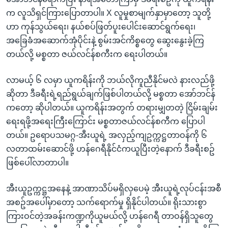
က လူသိရှင်ကြားပြောတာပါ။ X လူမှုစာမျက်နှာမှာတော့ သူတို့
ဟာ ကုန်သွယ်ရေး၊ နယ်စပ်ဖြတ်ပူးပေါင်းဆောင်ရွက်ရေး၊
အခြေခံအဆောက်အုံပိုင်းနဲ့ စွမ်းအင်ကိစ္စတွေ ဆွေးနွေးခဲ့ကြ
တယ်လို့ မစ္စတာ ဇယ်လင်န်စကီးက ရေးပါတယ်။
လာမယ့် ၆ လမှာ ယူကရိန်းကို ဘယ်လိုကူညီနိုင်မလဲ နားလည်ဖို့
ဆိုတာ ဒီခရီးရဲ့ရည်ရွယ်ချက်ဖြစ်ပါတယ်လို့ မစ္စတာ အော်ဘင်န်
ကတော့ ဆိုပါတယ်။ ယူကရိန်းအတွက် တရားမျှတတဲ့ ငြိမ်းချမ်း
ရေးရဖို့အရေးကြီးကြောင်း မစ္စတာဇယ်လင်န်စကီက‌ ပြောပါ
တယ်။ ဥရောပသမဂ္ဂ-အီးယူရဲ့ အလှည့်ကျဥက္ကဋ္ဌတာဝန်ကို ၆
လတာထမ်းဆောင်ဖို့ ဟန်ဂေရီနိုင်ငံကယူပြီးတဲ့နောက် ဒီခရီးစဥ်
ဖြစ်ပေါ်လာတာပါ။
အီးယူဥက္ကဋ္ဌအနေနဲ့ အာဏာသိပ်မရှိလှပေမဲ့ အီးယူရဲ့လုပ်ငန်းအစီ
အစဥ်အပေါ်မှာတော့ သက်ရောက်မှု ရှိနိုင်ပါတယ်။ ရိုးသားစွာ
ကြားဝင်တဲ့အခန်းကဏ္ဍကိုယူမယ်လို့ ဟန်ဂေရီ တာဝန်ရှိသူတွေ