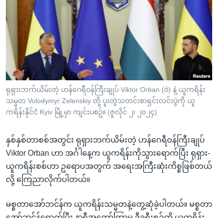
အ
သုတပဒေသာ အင်္ဂလိပ်စာ
ညွန်း
Learning English
စာမျက်နှာ
သို့
ဗွီအိုအေ လူမှုကွန်ယက်များ
ကျော်
ကြည့်
ရန်
ဘာသာစကားများ
ရုရှားဘက်ယိမ်းတဲ့ ဟန်ဂေရီဝန်ကြီးချုပ် Viktor Orban (ဝဲ) နဲ့ ယူကရိန်း
ရှာဖွေ
သမ္မတ Volodymyr Zelenskiy တို့ ပူးတွဲသတင်းစာရှင်းလင်းပွဲကို ယူ
ရန်
ကရိန်းနိုင်ငံ Kyiv မြို့မှာ ကျင်းပစဥ်။ (ဇူလိုင် ၂၊ ၂၀၂၄)
နေရာ
သို့
နှစ်နှစ်တာစစ်အတွင်း ရုရှားဘက်ယိမ်းတဲ့ ဟန်ဂေရီဝန်ကြီးချုပ်
ကျော်
Viktor Orban ဟာ အင်္ဂါနေ့က ယူကရိန်းကိုသွားရောက်ပြီး ရုရှား-
ရန်
ယူကရိန်းစစ်ဟာ ဥရောပအတွက် အရေးအကြီးဆုံးကိစ္စဖြစ်တယ်
လို့ ကြေညာလိုက်ပါတယ်။
မစ္စတာအော်ဘင်န်က ယူကရိန်းသမ္မတနဲ့တွေ့ဆုံခဲ့ပါတယ်။ မစ္စတာ
အော်ဘင်န်ရောက်ပြီး နာရီအတော်ကြာမှ ဒီခရီးစဥ်ကို ယူကရိန်း