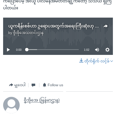
ကပြောပေမဲ့ အီးယူ ပါလီမန်အမတ်တချို့ကတော့ သံသယ ရှိကြ
ပါတယ်။
ယူကရိန်းစစ်ဟာ ဥရောပအတွက်အရေးကြီးဆုံးဟု ဟန်ဂေရီဝန်ကြီးချုပ် ကြေညာ
by
ဗွီအိုအေသတင်းဌာန
No media source currently available
0:00
1:02
တိုက်ရိုက် လင့်ခ်
မျှဝေပါ
Follow us
ဗွီအိုအေ (မြန်မာဌာန)