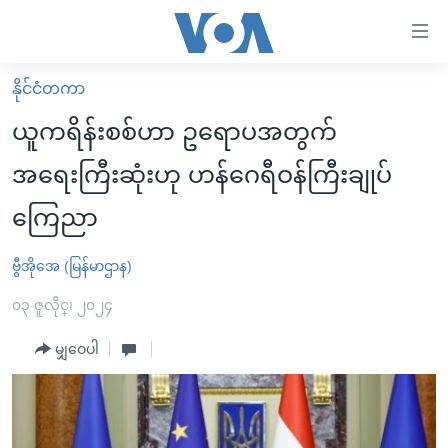
သုံး
ရ
လွယ်ကူ
နိုင်ငံတကာ
မူလစာမျက်နှာ
စေ
ယူကရိန်းစစ်ဟာ ဥရောပအတွက်
မြန်မာ
သည့်
အရေးကြီးဆုံးဟု ဟန်ဂေရီဝန်ကြီးချုပ်
ကမ္ဘာ့သတင်းများ
Link
ကြေညာ
ဗွီဒီယို
နိုင်ငံတကာ
များ
သတင်းလွတ်လပ်ခွင့်
အမေရိကန်
ပင်မ
ဗွီအိုအေ (မြန်မာဌာန)
ရပ်ဝန်းတခု လမ်းတခု အလွန်
တရုတ်
အကြောင်းအရာ
၀၃ ဇူလိုင္၊ ၂၀၂၄
သို့
အင်္ဂလိပ်စာလေ့လာမယ်
အစ္စရေး-ပါလက်စတိုင်း
ကျော်
မျှဝေပါ
အပတ်စဉ်ကဏ္ဍများ
အမေရိကန်သုံးအီဒီယံ
ကြည့်
ရေဒီယိုနှင့်ရုပ်သံ အချက်အလက်များ
မကြေးမုံရဲ့ အင်္ဂလိပ်စာ
ရေဒီယို
ရန်
ပင်မ
ရေဒီယို/တီဗွီအစီအစဉ်
ရုပ်ရှင်ထဲက အင်္ဂလိပ်စာ
တီဗွီ