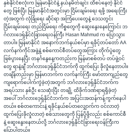
နှစ်နိုင်ငံစလုံးက မြန်မာနိုင်ငံနဲ့ နယ်နမိတ်ချင်း ထိစပ်နေတဲ့ နိုင်ငံ
တွေ ဖြစ်ပြီး မြန်မာနိုင်ငံအတွင်းမှာ ငြိမ်းချမ်းရေး ရဖို့ အရေးကြီး
တဲ့အတွက် လုံခြုံရေး ဆိုင်ရာ အကြံပေးတွေနဲ့ ဒေသတွင်း
ငြိမ်းချမ်းရေး တည်ငြိမ်ရေး ကိစ္စတွေကို ဆွေးနွေးနေကြောင်း ဘ
င်္ဂလားဒေရှ်နိုင်ငံခြားရေးဝန်ကြီး Hasan Mahmud က ပြောသွား
တာပါ။ မြန်မာနိုင်ငံ အနောက်ဘက်နယ်စပ်မှာ ရခိုင့်တပ်တော် AA
လက်နက်ကိုင်အဖွဲ့နဲ့ စစ်ကောင်စီတပ်တွေအကြား တိုက်ပွဲတွေ
ဖြစ်ပွားနေပြီး တနင်္ဂနွေနေ့ကတည်းက မြန်မာစစ်တပ် တပ်ဖွဲ့ဝင်
တွေ ရာနဲ့ချီ ဘင်္ဂလားဒေ့ရှ်နိုင်ငံဘက်ကို ထွက်ပြေး ခိုလှုံနေတာပါ။
တချိန်တည်းမှာ မြန်မာဘက်က လက်နက်ကြီး မော်တာကျည်တွေ
ကျရောက်ပေါက်ကွဲခဲ့တဲ့အတွက် ဘင်္ဂလားဒေ့ရှ်နိုင်ငံဘက်က
အရပ်သား နှစ်ဦး သေဆုံးပြီး တချို့ ထိခိုက်ဒဏ်ရာရရှိခဲ့တဲ့
အပေါ် ဘင်္ဂလားဒေ့ရှ်နိုင်ငံဘက်က အပြင်းအထန်ကန့်ကွက်နေပါ
တယ်။ စစ်တကောင်းနဲ့ ရခိုင်နယ်စပ်တလျှောက်က ဝင်လာတဲ့
ထွက်ပြေးခိုလှုံလာတဲ့ စစ်သားတွေကို ပြန်ပို့ဖို့လည်း စစ်ကောင်စီ
နဲ့ ဆွေးနွေးနေတယ်လို့ ဘင်္ဂလားဒေ့ရှ်နိုင်ငံခြားရေးဝန်ကြီးက
ပြောပါတယ်။