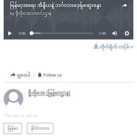
မြန်မာ့အရေး အိန္ဒိယနဲ့ ဘင်္ဂလားဒေ့ရှ်ဆွေးနွေး
by
ဗွီအိုအေသတင်းဌာန
No media source currently available
0:00
1:49
တိုက်ရိုက် လင့်ခ်
မျှဝေပါ
Follow us
ဗွီအိုအေ (မြန်မာဌာန)
This item is part of
မြန်မာ
နိုင်ငံတကာ