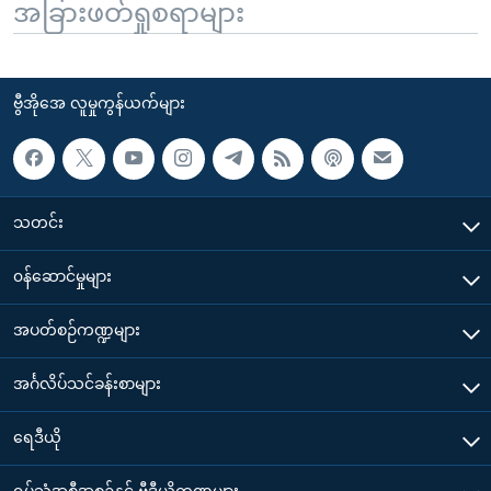
အခြားဖတ်ရှုစရာများ
ဗွီအိုအေ လူမှုကွန်ယက်များ
သတင်း
၀န်ဆောင်မှုများ
အပတ်စဉ်ကဏ္ဍများ
အင်္ဂလိပ်သင်ခန်းစာများ
ရေဒီယို
ရုပ်သံအစီအစဉ်နှင့် ဗွီဒီယိုကဏ္ဍများ