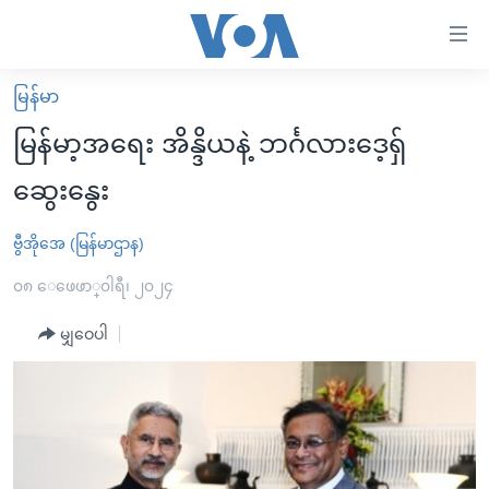
သုံး
ရ
လွယ်ကူ
မြန်မာ
မူလစာမျက်နှာ
စေ
မြန်မာ့အရေး အိန္ဒိယနဲ့ ဘင်္ဂလားဒေ့ရှ်
မြန်မာ
သည့်
ဆွေးနွေး
ကမ္ဘာ့သတင်းများ
Link
ဗွီဒီယို
နိုင်ငံတကာ
ဗွီအိုအေ (မြန်မာဌာန)
များ
သတင်းလွတ်လပ်ခွင့်
အမေရိကန်
၀၈ ေဖေဖာ္၀ါရီ၊ ၂၀၂၄
ပင်မ
ရပ်ဝန်းတခု လမ်းတခု အလွန်
တရုတ်
အကြောင်းအရာ
မျှဝေပါ
သို့
အင်္ဂလိပ်စာလေ့လာမယ်
အစ္စရေး-ပါလက်စတိုင်း
ကျော်
အပတ်စဉ်ကဏ္ဍများ
အမေရိကန်သုံးအီဒီယံ
ကြည့်
ရေဒီယိုနှင့်ရုပ်သံ အချက်အလက်များ
မကြေးမုံရဲ့ အင်္ဂလိပ်စာ
ရေဒီယို
ရန်
ပင်မ
ရေဒီယို/တီဗွီအစီအစဉ်
ရုပ်ရှင်ထဲက အင်္ဂလိပ်စာ
တီဗွီ