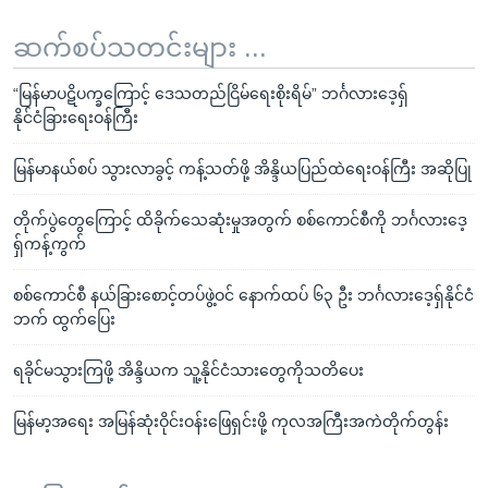
ဆက်စပ်သတင်းများ ...
“မြန်မာပဋိပက္ခကြောင့် ဒေသတည်ငြိမ်ရေးစိုးရိမ်” ဘင်္ဂလားဒေ့ရှ်
နိုင်ငံခြားရေးဝန်ကြီး
မြန်မာနယ်စပ် သွားလာခွင့် ကန့်သတ်ဖို့ အိန္ဒိယပြည်ထဲရေးဝန်ကြီး အဆိုပြု
တိုက်ပွဲတွေကြောင့် ထိခိုက်သေဆုံးမှုအတွက် စစ်ကောင်စီကို ဘင်္ဂလားဒေ့
ရှ်ကန့်ကွက်
စစ်ကောင်စီ နယ်ခြားစောင့်တပ်ဖွဲ့ဝင် နောက်ထပ် ၆၃ ဦး ဘင်္ဂလားဒေ့ရှ်နိုင်ငံ
ဘက် ထွက်ပြေး
ရခိုင်မသွားကြဖို့ အိန္ဒိယက သူ့နိုင်ငံသားတွေကိုသတိပေး
မြန်မာ့အရေး အမြန်ဆုံးဝိုင်းဝန်းဖြေရှင်းဖို့ ကုလအကြီးအကဲတိုက်တွန်း