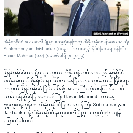
အ
သုတပဒေသာ အင်္ဂလိပ်စာ
ညွန်း
Learning English
စာမျက်နှာ
သို့
ဗွီအိုအေ လူမှုကွန်ယက်များ
ကျော်
ကြည့်
အိန္ဒိယနိုင်ငံ နယူးဒေလီမြို့မှာ တွေ့ဆုံနေကြတဲ့ အိန္ဒိယနိုင်ငံခြားရေးဝန်ကြီး
Subhramanyam Jaishankar (ဝဲ) နဲ့ ဘင်္ဂလားဒေ့ရှ် နိုင်ငံခြားရေးဝန်ကြီး
ရန်
ဘာသာစကားများ
Hasan Mahmud (ယာ) (ဖေဖော်ဝါရီ ၇၊ ၂၀၂၄)
ရှာဖွေ
ရန်
မြန်မာနိုင်ငံက ပဋိပက္ခတွေဟာ အိန္ဒိယနဲ့ ဘင်္ဂလားဒေ့ရှ် နှစ်နိုင်ငံ
နေရာ
စလုံးအတွက် စိုးရိမ်စရာ ဖြစ်လာနေပြီး ဒေသတွင်း တည်ငြိမ်ရေး
သို့
အတွက် မြန်မာနိုင်ငံ ငြိမ်းချမ်းဖို့ အရေးကြီးတဲ့အကြောင်း ဘင်္ဂ
ကျော်
လားဒေ့ရှ် နိုင်ငံခြားရေးဝန်ကြီး Hasan Mahmud က မနေ့
ရန်
ဗုဒ္ဓဟူးနေ့တုန်းက အိန္ဒိယနိုင်ငံခြားရေးဝန်ကြီး Subhramanyam
Jaishankar နဲ့ အိန္ဒိယနိုင်ငံ နယူးဒေလီမြို့မှာ တွေ့ဆုံတဲ့အချိန်
ပြောဆိုပါတယ်။