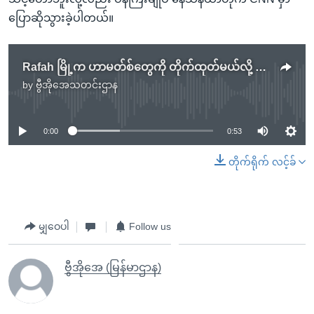
ပြောဆိုသွားခဲ့ပါတယ်။
Rafah မြို့က ဟာမတ်စ်တွေကို တိုက်ထုတ်မယ်လို့ အစ္စရေးဝန်ကြီးချုပ် ကြုံးဝါး
by
ဗွီအိုအေသတင်းဌာန
No media source currently available
0:00
0:53
တိုက်ရိုက် လင့်ခ်
မျှဝေပါ
Follow us
ဗွီအိုအေ (မြန်မာဌာန)