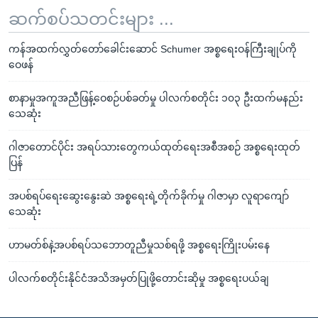
ဆက်စပ်သတင်းများ ...
ကန်အထက်လွှတ်တော်ခေါင်းဆောင် Schumer အစ္စရေးဝန်ကြီးချုပ်ကို
ဝေဖန်
စာနာမှုအကူအညီဖြန့်ဝေစဉ်ပစ်ခတ်မှု ပါလက်စတိုင်း ၁၀၃ ဦးထက်မနည်း
သေဆုံး
ဂါဇာတောင်ပိုင်း အရပ်သားတွေကယ်ထုတ်ရေးအစီအစဉ် အစ္စရေးထုတ်
ပြန်
အပစ်ရပ်ရေးဆွေးနွေးဆဲ အစ္စရေးရဲ့တိုက်ခိုက်မှု ဂါဇာမှာ လူရာကျော်
သေဆုံး
ဟာမတ်စ်နဲ့အပစ်ရပ်သဘောတူညီမှုသစ်ရဖို့ အစ္စရေးကြိုးပမ်းနေ
ပါလက်စတိုင်းနိုင်ငံအသိအမှတ်ပြုဖို့တောင်းဆိုမှု အစ္စရေးပယ်ချ