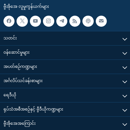
ဗွီအိုအေ လူမှုကွန်ယက်များ
သတင်း
၀န်ဆောင်မှုများ
အပတ်စဉ်ကဏ္ဍများ
အင်္ဂလိပ်သင်ခန်းစာများ
ရေဒီယို
ရုပ်သံအစီအစဉ်နှင့် ဗွီဒီယိုကဏ္ဍများ
ဗွီအိုအေအကြောင်း