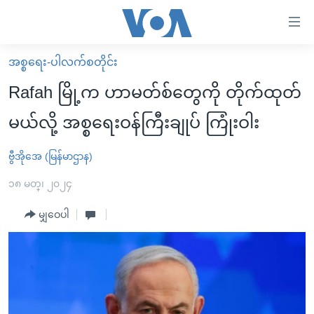
သုံး
ရ
လွယ်ကူ
အစ္စရေး-ပါလက်စတိုင်း
မူလစာမျက်နှာ
စေ
Rafah မြို့က ဟာမတ်စ်တွေကို တိုက်ထုတ်
မြန်မာ
သည့်
မယ်လို့ အစ္စရေးဝန်ကြီးချုပ် ကြုံးဝါး
ကမ္ဘာ့သတင်းများ
Link
ဗွီဒီယို
နိုင်ငံတကာ
ဗွီအိုအေ (မြန်မာဌာန)
များ
သတင်းလွတ်လပ်ခွင့်
အမေရိကန်
၁၈ မတ္၊ ၂၀၂၄
ပင်မ
ရပ်ဝန်းတခု လမ်းတခု အလွန်
တရုတ်
အကြောင်းအရာ
မျှဝေပါ
သို့
အင်္ဂလိပ်စာလေ့လာမယ်
အစ္စရေး-ပါလက်စတိုင်း
ကျော်
အပတ်စဉ်ကဏ္ဍများ
အမေရိကန်သုံးအီဒီယံ
ကြည့်
ရေဒီယိုနှင့်ရုပ်သံ အချက်အလက်များ
မကြေးမုံရဲ့ အင်္ဂလိပ်စာ
ရေဒီယို
ရန်
ပင်မ
ရေဒီယို/တီဗွီအစီအစဉ်
ရုပ်ရှင်ထဲက အင်္ဂလိပ်စာ
တီဗွီ