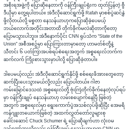
အစိုးရအဖွဲ့ကို ပြောဆိုနေတာကို ဝန်ကြီးချုပ်ရုံးက ထုတ်ပြန်တဲ့ ဗွီ
ဒီယိုမှာ တွေ့ရပါတယ်။ အဲဒီလိုဆောင်ရွက်ဖို့ Rafah မှာစစ်ပွဲဆင်နွှဲ
ဖို့လိုတယ်လို့ မစ္စတာ နေသန်ယာဟုကပြောဆိုခဲ့ပေမယ့်
ဘယ်လောက်အတိုင်းအတာထိ တိုက်ခိုက်မလဲဆိုတာကိုတော့
ပြောမသွားပါဘူး။ အဲဒီနောက်ပိုင်း CNN ရုပ်သံက “State of the
Union” အစီအစဥ်မှာ ပြောကြားတာမှာတော့ ဟာမတ်စ်တို့နဲ့
သီတင်း ၆ ပတ်ကြာအပစ်ရပ်စဲရေးအတွက် အစ္စရေးလ်ဘက်က
ဆက်လက် ကြိုးစားသွားမှာပါလို့ ပြောဆိုခဲ့တာပါ။
ဒါပေမယ့်လည်း အဲဒီလိုဆောင်ရွက်နိုင်ဖို့ စစ်ရေးဖိအားတွေတော့
ဆက်ပြီးပေးသွားမယ်လို့လည်း ပြောပါတယ်။ ဂါဇာ
ကမ်းမြောင်ဒေသထဲ အစ္စရေးလ်တို့ ဗုံးကြဲတိုက်ခိုက်နေတဲ့လုပ်ရပ်
မှာ ဝန်ကြီးချုပ် နေသန်ယာဟု လမ်းစပျောက်နေပြီ ဖြစ်တဲ့
အတွက် အစ္စရေးလ်မှာ ရွေးကောက်ပွဲအသစ်လုပ်ဖို့ဆိုပြီး အေမရိ
ကန်ဂျူးတယောက်ဖြစ်တဲ့ အထက်လွှတ်တော်လူများစု
ခေါင်းဆောင် Chuck Schumer ရဲ့ ပြောဆိုချက်ဟာ လုံးဝမ
သင့်တော်ဘူးလို့လည်း ဝန်ကြီးချုပ် နေသန်ယာဟုက CNN မှာ