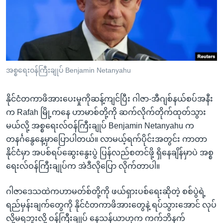
အ
သုတပဒေသာ အင်္ဂလိပ်စာ
ညွန်း
Learning English
စာမျက်နှာ
သို့
ဗွီအိုအေ လူမှုကွန်ယက်များ
ကျော်
ကြည့်
အစ္စရေးဝန်ကြီးချုပ် Benjamin Netanyahu
ရန်
ဘာသာစကားများ
ရှာဖွေ
နိုင်ငံတကာဖိအားပေးမှုကိုဆန့်ကျင်ပြီး ဂါဇာ-အီဂျစ်နယ်စပ်အနီး
ရန်
က Rafah မြို့ကနေ ဟာမာစ်တို့ကို ဆက်လိုက်တိုက်ထုတ်သွား
နေရာ
မယ်လို့ အစ္စရေးလ်ဝန်ကြီးချုပ် Benjamin Netanyahu က
သို့
တနင်္ဂနွေနေ့မှာပြောပါတယ်။ လာမယ့်ရက်ပိုင်းအတွင်း ကာတာ
ကျော်
နိုင်ငံမှာ အပစ်ရပ်ဆွေးနွေးပွဲ ပြန်လည်စတင်ဖို့ ရှိနေချိန်မှာပဲ အစ္စ
ရန်
ရေးလ်ဝန်ကြီးချုပ်က အဲဒီလိုပြော လိုက်တာပါ။
ဂါဇာဒေသထဲကဟာမတ်စ်တို့ကို ဖယ်ရှားပစ်ရေးဆိုတဲ့ စစ်ပွဲရဲ့
ရည်မှန်းချက်တွေကို နိုင်ငံတကာဖိအားတွေနဲ့ ရပ်သွားအောင် လုပ်
လို့မရဘူးလို့ ဝန်ကြီးချုပ် နေသန်ယာဟုက ကက်ဘိနက်