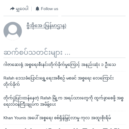
မျှဝေပါ
Follow us
ဗွီအိုအေ (မြန်မာဌာန)
ဆက်စပ်သတင်းများ ...
ဂါဇာဆေးရုံ အစ္စရေးစီးနင်းတိုက်ခိုက်မှုကြောင့် အနည်းဆုံး ၁ ဦးသေ
Rafah ဒေသခံပြောင်းရွှေ့ရေးအစီစဉ် မစခင် အစ္စရေး လေကြောင်း
တိုက်ခိုက်
တိုက်ပွဲပြင်းထန်နေတဲ့ Rafah မြို့က အရပ်သားတွေကို ထွက်ခွာစေဖို့ အစ္စ
ရေးလ်ဝန်ကြီးချုပ်က အမိန့်ပေး
Khan Younis အပေါ် အစ္စရေး စစ်ရှိန်မြှင့်လာမှု ကုလ အထူးစိုးရိမ်