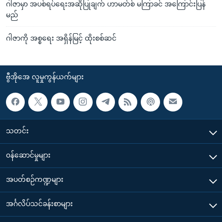
ဂါဇာမှာ အပစ်ရပ်ရေးအဆိုပြုချက် ဟာမတ်စ် မကြာခင် အကြောင်းပြန်
မည်
ဂါဇာကို အစ္စရေး အရှိန်မြင့် ထိုးစစ်ဆင်
ဗွီအိုအေ လူမှုကွန်ယက်များ
သတင်း
၀န်ဆောင်မှုများ
အပတ်စဉ်ကဏ္ဍများ
အင်္ဂလိပ်သင်ခန်းစာများ