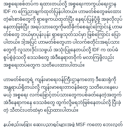
အစ္စရေးစစ်တပ်က ရထားတယ်လို့ အစ္စရေးကာကွယ်ရေးဌာန
IDF က ကြေညာချက်ထုတ်ပြန်ပါတယ်။ ဟာမတ်စ်တွေဖမ်းထား
တဲ့ဓါးစာခံတွေကို ရှာဖွေကယ်ထုတ်ပြီး နေရပ်ပြန်ပို့ဖို့ အခုလိုလုပ်
နေတာဖြစ်ပြီး အရပ်သားတွေကိုမထိခိုက်စေချင်ကြောင်းနဲ့ ဟာမ
တ်စ်တွေ ဘယ်မှာပုန်းပုန်း ရှာဖွေသုတ်သင်မှာ ဖြစ်ကြောင်း ပြော
ပါတယ်။ ဒါ့အပြင် ဟာမတ်စ်တွေဟာ ပါလက်စတိုင်းအရပ်သား
တွေကို လူသားဒိုင်းသဖွယ် အသုံးပြုနေတယ်လို့ IDF က ထပ်မံ
စွပ်စွဲခဲ့သလို ဒေသခံတွေ အဲဒီနေရာတဝိုက် မလာကြဖို့လည်း
အစ္စရေးတပ်တွေက သတိပေးထားပါတယ်။
ဟာမတ်စ်တွေရဲ့ ကျန်းမာရေးဝန်ကြီးဌာနကတော့ ဒီဆေးရုံကို
အန္တရာယ်ရှိတယ်လို့ ကျန်းမာရေးတာဝန်ခံတွေ သတိပေးနေပေ
မယ့် အစ္စရေး လက်ဖြောင့်တပ်သားတွေကပစ်ခတ်နေတဲ့အတွက်
အဲဒီနေရာကနေ ဒေသခံတွေ ထွက်လို့မရဘဲဖြစ်နေတယ်လို့ ပြီးခဲ့
တဲ့ သီတင်းပတ်ထဲမှာ ပြောထားပါတယ်။
နယ်စည်းမခြား ဆေးပညာရှင်များအဖွဲ့ MSF ကတော့ ဘေးလွတ်