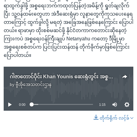
ရာထွက်ခွါဖို့ အစ္စရေးဘက်ကထုတ်ပြန်တဲ့အမိန့်ကို ရှုတ်ချလိုက်
ပြီး သူ့ဝန်ထမ်းတွေဟာ အဲဒီဆေးရုံမှာ လူနာတွေကိုကုသပေးနေရ
တာကြောင့် ထွက်ခွါလို့ မရတဲ့ အခြေအနေဖြစ်နေကြောင်း ပြောပါ
တယ်။ ရာဖာမှာ ထိုးစစ်မဆင်ဖို့ နိုင်ငံတကာကတောင်းဆိုနေတဲ့
ကြားကပဲ အစ္စရေးဝန်ကြီးချုပ် Netanyahu ကတော့ ဒီမြို့မှာ
အစ္စရေးစစ်တပ်က ပြင်းပြင်းထန်ထန် တိုက်ခိုက်မှာဖြစ်ကြောင်း
ပြောပါတယ်။
ဂါဇာတောင်ပိုင်း Khan Younis ဆေးရုံတွင်း အစ္စရေးစစ်ဆင်ခဲ့
by
ဗွီအိုအေသတင်းဌာန
No media source currently available
0:00
1:15
တိုက်ရိုက် လင့်ခ်