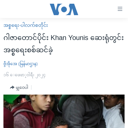
သုံး
ရ
လွယ်ကူ
အစ္စရေး-ပါလက်စတိုင်း
မူလစာမျက်နှာ
စေ
ဂါဇာတောင်ပိုင်း Khan Younis ဆေးရုံတွင်း
မြန်မာ
သည့်
အစ္စရေးစစ်ဆင်ခဲ့
ကမ္ဘာ့သတင်းများ
Link
ဗွီဒီယို
နိုင်ငံတကာ
ဗွီအိုအေ (မြန်မာဌာန)
များ
သတင်းလွတ်လပ်ခွင့်
အမေရိကန်
၁၆ ေဖေဖာ္၀ါရီ၊ ၂၀၂၄
ပင်မ
ရပ်ဝန်းတခု လမ်းတခု အလွန်
တရုတ်
အကြောင်းအရာ
မျှဝေပါ
သို့
အင်္ဂလိပ်စာလေ့လာမယ်
အစ္စရေး-ပါလက်စတိုင်း
ကျော်
အပတ်စဉ်ကဏ္ဍများ
အမေရိကန်သုံးအီဒီယံ
ကြည့်
ရေဒီယိုနှင့်ရုပ်သံ အချက်အလက်များ
မကြေးမုံရဲ့ အင်္ဂလိပ်စာ
ရေဒီယို
ရန်
ပင်မ
ရေဒီယို/တီဗွီအစီအစဉ်
ရုပ်ရှင်ထဲက အင်္ဂလိပ်စာ
တီဗွီ