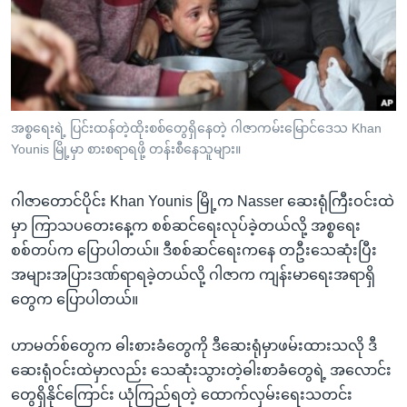
အ
သုတပဒေသာ အင်္ဂလိပ်စာ
ညွန်း
Learning English
စာမျက်နှာ
သို့
ဗွီအိုအေ လူမှုကွန်ယက်များ
ကျော်
ကြည့်
အစ္စရေးရဲ့ ပြင်းထန်တဲ့ထိုးစစ်တွေရှိနေတဲ့ ဂါဇာကမ်းမြောင်ဒေသ Khan
Younis မြို့မှာ စားစရာရဖို့ တန်းစီနေသူများ။
ရန်
ဘာသာစကားများ
ရှာဖွေ
ဂါဇာတောင်ပိုင်း Khan Younis မြို့က Nasser ဆေးရုံကြီးဝင်းထဲ
ရန်
မှာ ကြာသပတေးနေ့က စစ်ဆင်ရေးလုပ်ခဲ့တယ်လို့ အစ္စရေး
နေရာ
စစ်တပ်က ပြောပါတယ်။ ဒီစစ်ဆင်ရေးကနေ တဦးသေဆုံးပြီး
သို့
အများအပြားဒဏ်ရာရခဲ့တယ်လို့ ဂါဇာက ကျန်းမာရေးအရာရှိ
ကျော်
တွေက ပြောပါတယ်။
ရန်
ဟာမတ်စ်တွေက ဓါးစားခံတွေကို ဒီဆေးရုံမှာဖမ်းထားသလို ဒီ
ဆေးရုံဝင်းထဲမှာလည်း သေဆုံးသွားတဲ့ဓါးစာခံတွေရဲ့ အလောင်း
တွေရှိနိုင်ကြောင်း ယုံကြည်ရတဲ့ ထောက်လှမ်းရေးသတင်း