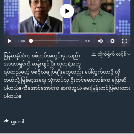
အ
သုတပဒေသာ အင်္ဂလိပ်စာ
ညွန်း
Learning English
No media source currently available
စာမျက်နှာ
သို့
ဗွီအိုအေ လူမှုကွန်ယက်များ
ကျော်
0:00
9:49
ကြည့်
ရန်
တိုက်ရိုက် လင့်ခ်
ဘာသာစကားများ
မြန်မာနိုင်ငံက စစ်တပ်အတွင်းမှာလည်း
ရှာဖွေ
အာဏာရှင်ကို ဆန့်ကျင်ပြီး လူထုနဲ့အတူ
ရန်
ရပ်တည်မယ့် စစ်ဗိုလ်ချုပ်မျိုးတွေလည်း ပေါ်ထွက်လာဖို့ လို
နေရာ
တယ်လို့ မြန်မာ့အရေး သုံးသပ်သူ ဦးတင်မောင်သန်းက ပြောဆို
သို့
ပါတယ်။ ကိုအောင်အောင်က ဆက်သွယ် မေးမြန်းတင်ပြပေးထား
ကျော်
ပါတယ်။
ရန်
မျှဝေပါ