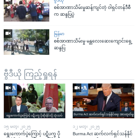
ဗွီဒီယို
စစ်အာဏာသိမ်းမှုဆန့်ကျင်တဲ့ ဝါရှင်တန်ဒီစီ
က ဆန္ဒပြပွဲ
မြန်မာ
စစ်အာဏာသိမ်းမှု မန္တလေးဆေးကျောင်းရှေ့
ဆန္ဒပြ
ဗွီဒီယို ကြည့်ရှုရန်
၁၅ မတ္၊ ၂၀၂၅
၁၂ မတ္၊ ၂၀၂၅
ရွေးကောက်ပွဲကြောင့် ပဋိပက္ခ ပို
Burma Act ဆက်လက်ရှင်သန်နိုင်