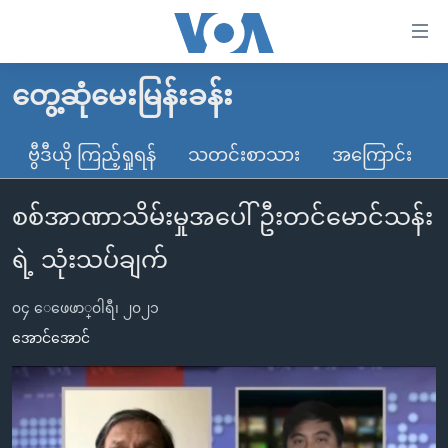
သုံး
ရ
လွယ်ကူ
တွေ့ဆုံမေးမြန်းခန်း
မူလစာမျက်နှာ
စေ
မြန်မာ
ဗွီဒီယို ကြည့်ရှုရန်
သတင်းစာသား
အကြောင်း
သည့်
ကမ္ဘာ့သတင်းများ
Link
စစ်အာဏာသိမ်းမှုအပေါ် ဦးတင်မောင်သန်း
ဗွီဒီယို
နိုင်ငံတကာ
များ
သတင်းလွတ်လပ်ခွင့်
အမေရိကန်
ရဲ့ သုံးသပ်ချက်
ပင်မ
ရပ်ဝန်းတခု လမ်းတခု အလွန်
တရုတ်
အကြောင်းအရာ
၀၄ ေဖေဖာ္၀ါရီ၊ ၂၀၂၁
သို့
အင်္ဂလိပ်စာလေ့လာမယ်
အစ္စရေး-ပါလက်စတိုင်း
အောင်အောင်
ကျော်
အပတ်စဉ်ကဏ္ဍများ
အမေရိကန်သုံးအီဒီယံ
ကြည့်
ရေဒီယိုနှင့်ရုပ်သံ အချက်အလက်များ
မကြေးမုံရဲ့ အင်္ဂလိပ်စာ
ရေဒီယို
ရန်
ပင်မ
ရေဒီယို/တီဗွီအစီအစဉ်
ရုပ်ရှင်ထဲက အင်္ဂလိပ်စာ
တီဗွီ