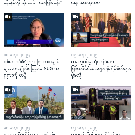
ဆိုးနိုင်လို့ သုံးသပ် "မေးမြန်းခန်း"
ရေး အားထုတ်မှု
၁၁ မတ္၊ ၂၀၂၅
၀၉ မတ္၊ ၂၀၂၅
စစ်ကောင်စီနဲ့ ရုရှားကြား စာချုပ်
ကန်လူဝင်မှုကြီးကြပ်ရေး
များ အကျိုးမဲ့ကြောင်း NUG က
မြန်မာနိုင်ငံသားများ စိုးရိမ်စိတ်များ
ရုရှားကို စာပို့
ဖို့မလို
၀၈ မတ္၊ ၂၀၂၅
၀၂ မတ္၊ ၂၀၂၅
တရုတ် စီမံကိန်း၊ ကျောက်ဖြူ
ကျားဖြန့်ဂိုဏ်းတွေ နှိမ်နင်းမှု