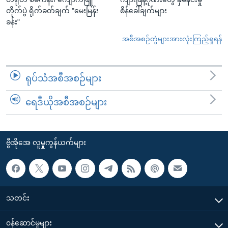
တိုက်ပွဲ ရိုက်ခတ်ချက် "မေးမြန်း
စိန်ခေါ်ချက်များ
ခန်း"
အစီအစဉ်တွဲများအားလုံးကြည့်ရှုရန်
ရုပ်သံအစီအစဉ်များ
ရေဒီယိုအစီအစဉ်များ
ဗွီအိုအေ လူမှုကွန်ယက်များ
သတင်း
၀န်ဆောင်မှုများ