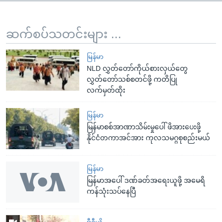
ဆက်စပ်သတင်းများ ...
မြန်မာ
NLD လွှတ်တော်ကိုယ်စားလှယ်တွေ
လွှတ်တော်သစ်စတင်ဖို့ ကတိပြု
လက်မှတ်ထိုး
မြန်မာ
မြန်မာစစ်အာဏာသိမ်းမှုပေါ် ဖိအားပေးဖို့
နိုင်ငံတကာအင်အား ကုလသမဂ္ဂစုစည်းမယ်
မြန်မာ
မြန်မာအပေါ် ဒဏ်ခတ်အရေးယူဖို့ အမေရိ
ကန်သုံးသပ်နေပြီ