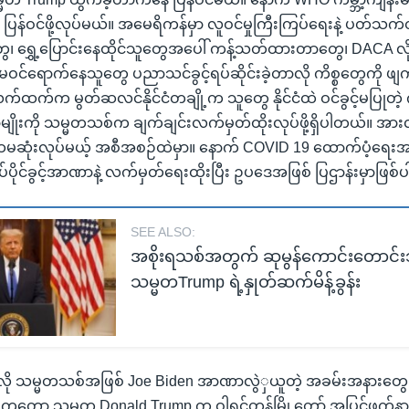
 ပြန်ဝင်ဖို့လုပ်မယ်။ အမေရိကန်မှာ လူဝင်မှုကြီးကြပ်ရေးနဲ့ ပတ်သက်တ
၊ ရွှေ့ပြောင်းနေထိုင်သူတွေအပေါ် ကန့်သတ်ထားတာတွေ၊ DACA လိ
ရောက်နေသူတွေ ပညာသင်ခွင့်ရပ်ဆိုင်းခဲ့တာလို ကိစ္စတွေကို ဖျ
်ထက်က မွတ်ဆလင်နိုင်ငံတချို့က သူတွေ နိုင်ငံထဲ ဝင်ခွင့်မပြုတဲ
မျိုးကို သမ္မတသစ်က ချက်ချင်းလက်မှတ်ထိုးလုပ်ဖို့ရှိပါတယ်။ အားလု
ထမဆုံးလုပ်မယ့် အစီအစဉ်ထဲမှာ။ နောက် COVID 19 ထောက်ပံ့ရေး
ိုင်ခွင့်အာဏာနဲ့ လက်မှတ်ရေးထိုးပြီး ဥပဒေအဖြစ် ပြဌာန်းမှာဖြစ
SEE ALSO:
အစိုးရသစ်အတွက် ဆုမွန်ကောင်းတောင်းသ
သမ္မတTrump ရဲ့နှုတ်ဆက်မိန့်ခွန်း
 ခုလို သမ္မတသစ်အဖြစ် Joe Biden အာဏာလွဲှယူတဲ့ အခမ်းအနားတွေ မတ
းကတော့ သမ္မတ Donald Trump က ဝါရှင်တန်မြို့တော် အပြင်ဖက်နားမ