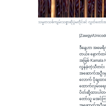
သမ္မတသစ်ကျမ်းသစ္စာဆိုပွဲမတိုင်ခင် လွှတ်တော်
[Zawgyi/Unicod
ဒီနေ့ဟာ အမေရိက
တယ်။ နောက်ထပ် 
အဖြစ် Kamala H
လွန်ခဲ့တဲ့သီတင
အဆောက်အဦးမှာ က
လောက် ပိုချထားပ
ထောက်လှမ်းရေးသ
ပိတ်ဆို့ထားပါတယ
တော်သူ မအင်ကြင
အဆောက်အဦးရှေ့