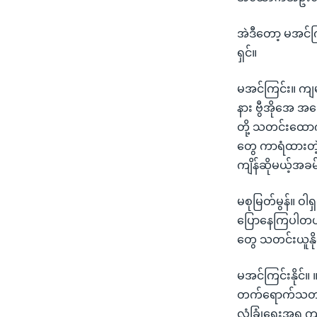
အဲဒီတော့ မအင်က
ရှင်။
မအင်ကြင်း။ ကျ
နား ဗွီအိုအေ 
တို့ သတင်းထောက
တွေ ကာရံထားတဲ့အ
ကျိန်ဆိုမယ့်အခ
မစုမြတ်မွန်။ ဝါ
ပြောနေကြပါတယ်
တွေ သတင်းယူနိုင
မအင်ကြင်းနိုင်
တက်ရောက်သတင်း
လုံခြုံရေးအရ 