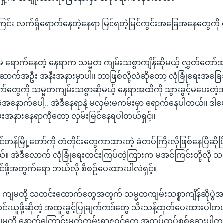
ြင်း လက်ရှိရောက်နေတဲ့နေရာ မြင်ရတဲ့မြင်ကွင်းအခြေအနေတွေကို 
မ ရောက်နေတဲ့ နေရာက သမ္မတ ကျမ်းသစ္စာကျိန်ဆိုမယ့် လွှတ်တ
အဆောက်အဦး အနီးအနားမှာပါ။ ဘာဖြစ်လို့လဲဆိုတော့ လုံခြုံရေး
်တွေကို သမ္မတကျမ်းသစ္စာဆိုမယ့် နေရာအထိကို သွားခွင့်မပေးတ
နောက်ပေါ့.. အဲဒီနေရာနဲ့ မလှမ်းမကမ်းမှာ ရောက်နေပါတယ်။ ဒါပေမဲ့
မ်းအနားနေရာကိုတော့ လှမ်းမြင်နေရပါတယ်ရှင့်။
ရှင်တန်မြို့တော်ကို တံတိုင်းတွေကာထားတဲ့ ခံတပ်ကြီးလိုဖြစ်နေပြီဆိ
။ အဲဒီလောက် လုံခြုံရေးတင်းကြပ်တဲ့ကြားက မအင်ကြင်းတို့လို
်ဖို့အတွက်ရော ဘယ်လို စီစဉ်ပေးထားပါလဲရှင့်။
။ ။ ကျမတို့ သတင်းထောက်တွေအတွက် သမ္မတကျမ်းသစ္စာကျိန်ဆိုပွဲ
ယူဖို့ဆိုတဲ့ အထူးခွင့်ပြုချက်ကဒ်တွေ သီးသန့်ထုတ်ပေးထားပါတ
ကျမတို့ နောက်ကြောင်းမှတ်တမ်းရာဇဝင်တွေ အထပ်ထပ်စစ်ဆေးပါ