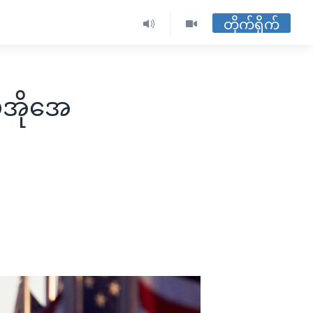
တိုက်ရိုက်
ွီအိုအေ