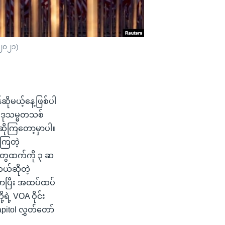
 ၂၀၂၁)
ိုမယ့်နေ့ဖြစ်ပါ
 ဒုသမ္မတသစ်
ဆိုကြတော့မှာပါ။
့ကြတဲ့
ွဲတွေထက်ကို ၃ ဆ
တယ်ဆိုတဲ့
ကာပြီး အထပ်ထပ်
ဲ့ VOA ဝိုင်း
itol လွှတ်တော်