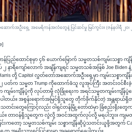
အဆောက်အဦးရှေ့ အမေရိကန်အလံတွေနဲ့ ပြင်ဆင်မှု မြင်ကွင်း။ (ဇန်နဝါရီ ၂၀၊
e]
န်ပြည်ထောင်စုမှာ ၄၆ ယောက်မြောက် သမ္မတသစ်ကျမ်းသစ္စာ ကျိန်ဆ
၂ နာရီကျော်လောက် အချိန်ကျရင် သမ္မတသစ်အဖြစ် Joe Biden နဲ့
arris တို့ Capitol လွှတ်တော်အဆောက်အဦးရှေ့မှာ ကျမ်းသစ္စာကျိန်
်း ၂ ပတ်က သမ္မတ Trump ကိုထောက်ခံသူ လူအုပ်ကြီး အတင်းဝင်စီးခဲ
ျမ်းကျိန်ပွဲကို လုပ်တာမို့ လုံခြုံရေးက အရင်သမ္မတကျမ်းကျိန်ပ
ါတယ်။ အစွန်းရောက်အမြင်ရှိသူတွေ တိုက်ခိုက်နိုင်တဲ့ အန္တရာယ်ရှိ
တင်းတွေကြောင့်လည်း ဝါရှင်တန်မြို့တော်ထဲမှာ ခြံစည်းရိုးတွေ
်။ တာဝန်ရှိသူတွေက လွဲလို့ အဝင်အထွက်လုပ်လို့ မရပါဘူး။ ကျမတို့ရ
်းကတော့ သမ္မတသစ်ကျမ်း သစ္စာကျိန်ဆိုပွဲသတင်းယူဖို့အတွက် Cap
က အမျိုးသားရင်ပြင်နားမှာ အခုရောက်နေပါတယ်။