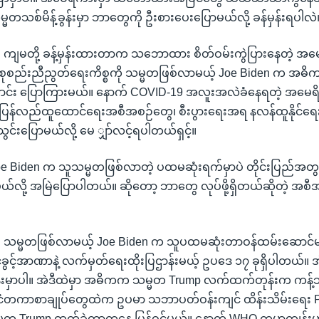
မတသစ်မိန့်ခွန်းမှာ ဘာတွေကို ဦးစားပေးပြောမယ်လို့ ခန်မှန်းရပါလဲ
။ ။ ကျမတို့ ခန့်မှန်းထားတာက သဘောထား စိတ်ဝမ်းကွဲပြားနေတဲ့ အမ
 စုစည်းညီညွတ်ရေးကိစ္စကို သမ္မတဖြစ်လာမယ့် Joe Biden က အဓိ
ာင်း ပြောကြားမယ်။ နောက် COVID-19 အလူးအလဲခံနေရတဲ့ အမေရ
ာ ပြန်လည်ထူထောင်ရေးအစီအစဉ်တွေ၊ စီးပွားရေးအရ နလန်ထူနိုင်ရ
င်းပြောမယ်လို့ မေ ျှာ်လင့်ရပါတယ်ရှင့်။
 Joe Biden က သူသမ္မတဖြစ်လာတဲ့ ပထမဆုံးရက်မှာပဲ တိုင်းပြည်အတွ
ယ်လို့ အမြဲပြောပါတယ်။ ဆိုတော့ ဘာတွေ လုပ်ဖို့ရှိတယ်ဆိုတဲ့ အစ
။ ။ သမ္မတဖြစ်လာမယ့် Joe Biden က သူပထမဆုံးတာဝန်ထမ်းဆောင်မယ
ုင်ခွင့်အာဏာနဲ့ လက်မှတ်ရေးထိုးပြဌာန်းမယ့် ဥပဒေ ၁၇ ခုရှိပါတယ်။ အ
းမှာပါ။ အဲဒီထဲမှာ အဓိကက သမ္မတ Trump လက်ထက်တုန်းက ကန့်
ုင်ငံတကာစာချုပ်တွေထဲက ဥပမာ သဘာပတ်ဝန်းကျင် ထိန်းသိမ်းရေး
မတ Trump ထွက်ခဲ့တာကနေ ပြန်ဝင်မယ်။ နောက် WHO ကမ္ဘာ့ကျန်းမ