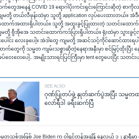
်တွေအနေနဲ့ COVID 19 ရောဂါပိုးကင်းရှင်းကြောင်းဆိုတဲ့ စာကို
မတို့ တယ်လီဖုန်းထဲမှာ သူတို့ application လုပ်ပေးထားတယ်။ အဲဒီ
ောက်အထားရှိပါတယ်။ သူတို့ အထူးခွင့်ပြုထားတဲ့ သတင်းထောက်ကဒ
တို့ ဗွီအိုအေ သတင်းထောက်ကဒ်ပြားရှိပါတယ်။ ရုံးထဲမှာ သွားခွင့
ပေါင်း လေးခုပေါ့။ အဲဒါတွေ ကျမတို့ အဆင်သင့်ကိုင်ဆောင်ထားရပါ
က်တွေကို သမ္မတ ကျမ်းသစ္စာဆိုတဲ့နေရာအနီးမှာ စင်မြင့်ထိုးပြီး န
ပ်ဝေးဝေးပေါ့.. အမျိုးသားရင်ပြင်ကြီးမှာ tent တွေပေးပြီး သတင်းယူ
SEE ALSO:
ဂုဏ်ပြုတပ်ဖွဲ့ နှုတ်ဆက်ပွဲအပြီး သမ္မတထ
လော်ရီဒါ ခရီးဆက်ပြီ
သမ္မတသစ်အဖြစ် Joe Biden က ဝါရှင်တန်အချိန် နေ့လယ် ၁၂ နာရီမှာ 