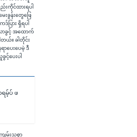
လည်းကိုင်ထားရပါ
မေးခွန်းတွေဖြေ
်ပြား ရှိရပါ
်လာခွင့် အထောက်
တယ်။ ခါတိုင်း
ေရာပေးပေမဲ့ ဒီ
ခွင့်ပေးပါ
ရမ့်ပ် ဖ
ကျမ်းသစ္စာ