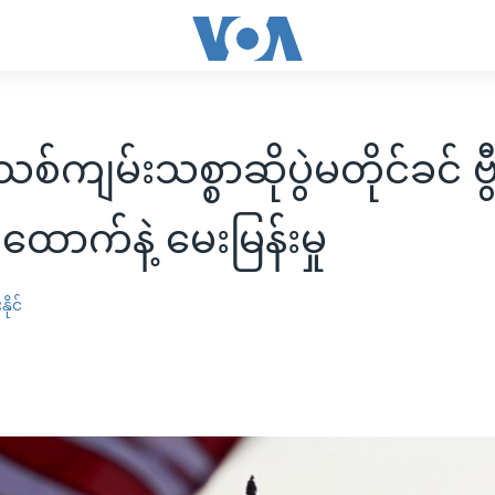
်ကျမ်းသစ္စာဆိုပွဲမတိုင်ခင် ဗ
ောက်နဲ့ မေးမြန်းမှု
ိုင်