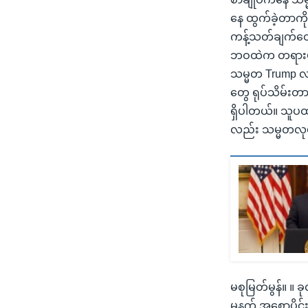
နေ ထွက်ခဲ့တာကို
ကန့်သတ်ချက်တွေ
ဘဝထဲက တရားမဝင်
သမ္မတ Trump လက
တွေ ရုပ်သိမ်းတာ
ရှိပါတယ်။ သူပ
လည်း သမ္မတလုပ်ပ
မစုမြတ်မွန်။ ။
မနက် အစောပိုင်