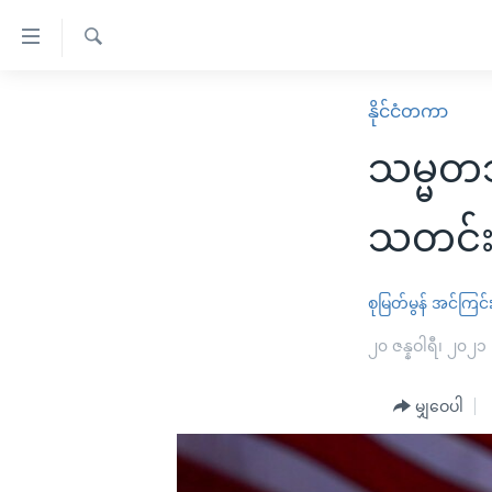
သုံး
ရ
ရှာဖွေ
လွယ်ကူ
မူလစာမျက်နှာ
နိုင်ငံတကာ
ရ
စေ
မြန်မာ
လာ
သမ္မတသစ
သည့်
ဒ်
ကမ္ဘာ့သတင်းများ
Link
ဗွီဒီယို
နိုင်ငံတကာ
သတင်းထ
များ
သတင်းလွတ်လပ်ခွင့်
အမေရိကန်
ပင်မ
ရပ်ဝန်းတခု လမ်းတခု အလွန်
တရုတ်
စုမြတ်မွန်
အင်ကြင်းန
အကြောင်းအရာ
အင်္ဂလိပ်စာလေ့လာမယ်
အစ္စရေး-ပါလက်စတိုင်း
၂၀ ဇန္နဝါရီ၊ ၂၀၂၁
သို့
အပတ်စဉ်ကဏ္ဍများ
အမေရိကန်သုံးအီဒီယံ
ကျော်
မျှဝေပါ
ကြည့်
ရေဒီယိုနှင့်ရုပ်သံ အချက်အလက်များ
မကြေးမုံရဲ့ အင်္ဂလိပ်စာ
ရေဒီယို
ရန်
ရေဒီယို/တီဗွီအစီအစဉ်
ရုပ်ရှင်ထဲက အင်္ဂလိပ်စာ
တီဗွီ
ပင်မ