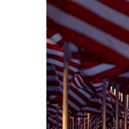
သုတပဒေသာ အင်္ဂလိပ်စာ
အ
ညွန်း
စာမျက်နှာ
သို့
ကျော်
ကြည့်
ရန်
ရှာဖွေ
ရန်
နေရာ
သို့
ကျော်
ရန်