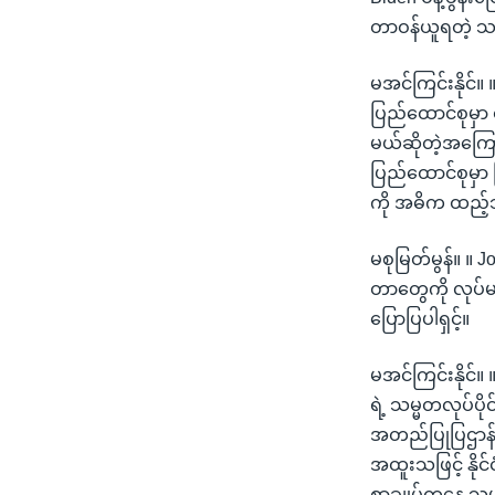
တာဝန်ယူရတဲ့ သမ္
မအင်ကြင်းနိုင်
ပြည်ထောင်စုမှာ
မယ်ဆိုတဲ့အကြေ
ပြည်ထောင်စုမှ
ကို အဓိက ထည့်သွ
မစုမြတ်မွန်။ ။
တာတွေကို လုပ်မ
ပြောပြပါရှင့်။
မအင်ကြင်းနိုင်
ရဲ့ သမ္မတလုပ်ပိ
အတည်ပြုပြဌာန်
အထူးသဖြင့် နိ
စာချုပ်ကနေ သမ္