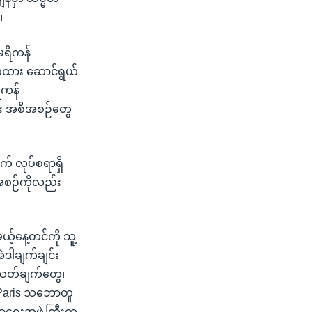
။
ေရိကန်
ကထား ဆောင်ရွယ်
ိကန်
ေး အစီအစဉ်တွေ
က် လုပ်စရာရှိ
ီအစဉ်ကိုလည်း
့်နေ့တင်ကို သူ့
ဲဒါချက်ချင်း
သတ်ချက်တွေ၊
 Paris သဘောတူ
ာရေးအဖွဲ့ကြီးက