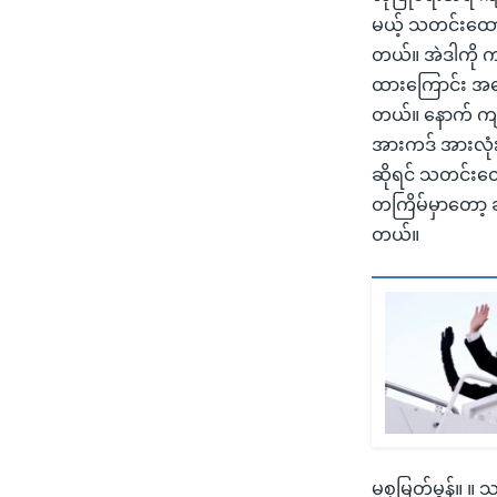
မယ့် သတင်းထောက
တယ်။ အဲဒါကို ကျ
ထားကြောင်း အထ
တယ်။ နောက် ကျမ
အားကဒ် အားလုံး
ဆိုရင် သတင်းထော
တကြိမ်မှာတော့ ခ
တယ်။
မစုမြတ်မွန်။ ။ 