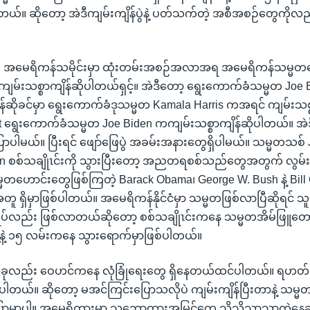
ပါတယ်။ ဆိုတော့ အဲဒီကျမ်းကျိန်ပွဲနဲ့ ပတ်သက်တဲ့ အစီအစဉ်တွေကိုလ
်။ ။ အမေရိကန်သမိုင်းမှာ ထုံးတမ်းအစဉ်အလာအရ အမေရိကန်သမ္မ
ကျမ်းသစ္စာကျိန်ဆိုပါတယ်ရှင့်။ အဲဒီတော့ ရွေးကောက်ခံသမ္မတ Joe 
န်ဆိုခင်မှာ ရွေးကောက်ခံဒုသမ္မတ Kamala Harris ကအရင် ကျမ်းသစ္
at ရွေးကောက်ခံသမ္မတ Joe Biden ကကျမ်းသစ္စာကျိန်ဆိုပါတယ်။ အဲ
ပြောပါမယ်။ ပြီးရင် ဖျော်ဖြေပွဲ အခမ်းအနားတွေရှိပါမယ်။ သမ္မတသစ်
n စစ်သချိုၤင်းကို သွားပြီးတော့ အညတရစစ်သည်တွေအတွက် လွမ်းသ
္မတဟောင်းတွေဖြစ်ကြတဲ့ Barack Obama၊ George W. Bush နဲ့ Bill 
ူ ရှိမှာဖြစ်ပါတယ်။ အမေရိကန်နိုင်ငံမှာ သမ္မတဖြစ်လာပြီဆိုရင် 
ပ်လည်း ဖြစ်လာတယ်ဆိုတော့ စစ်သချိုၤင်းကနေ သမ္မတအိမ်ဖြူတော်
ွဲ့နဲ့ ၁၅ လမ်းကနေ သွားရောက်မှာဖြစ်ပါတယ်။
။ အခုလည်း ဝေဟင်ကနေ လုံခြုံရေးတွေ ရှိနေတယ်ထင်ပါတယ်။ ရဟ
တယ်။ ဆိုတော့ မအင်ကြင်းပြောသလိုပဲ ကျမ်းကျိန်ပြီးတာနဲ့ သမ္
်းပြောမှာပါ။ အမေရိကားမှာ သဘောထားအမြင်တွေ သိသိသာသာကွဲနေချိ