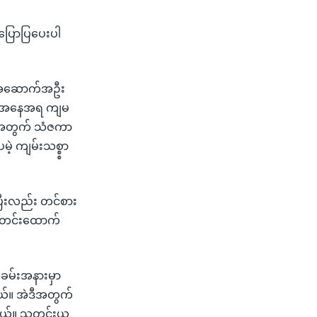
ပြောပြပေးပါ
ော်အဆောက်အဦး
အခြေအနေအရ ကျမ
ဲ့အတွက် သံဇကာ
 ကျမ်းသစ္စ္စာ
ုပြီးလည်း တင်စား
 သတင်းထောက်
အခမ်းအနားမှာ
ယ်။ အဲဒီအတွက်
တယ်။ သတင်းယူ