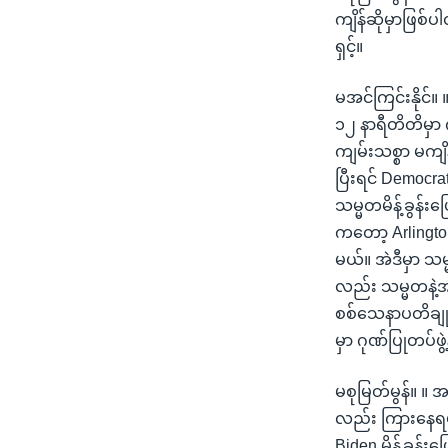
ကျိန်ဆိုမှာဖြစ်
ရှင့်။
မအင်ကြင်းနိုင
၁၂ နာရီတိတိမှာ 
ကျမ်းသစ္စာ မကျိ
ပြီးရင် Democr
သမ္မတမိန့်ခွန်း
ကတော့ Arlingto
မယ်။ အဲဒီမှာ သမ
လည်း သမ္မတနဲ့အတ
စစ်သေနာပတိချု
မှာ ဂုဏ်ပြုတပ်ဖ
မစုမြတ်မွန်။ 
လည်း ကြားနေရပါ
Biden မိန့်ခွန