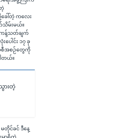
ဲ့
ု့ခေါ်တဲ့ ကလေး
က်သိမ်းမယ်။
့ ကန့်သတ်ချက်
ံးပေါင်း ၁၇ ခု
အစီအစဉ်တွေကို
်ပါတယ်။
ွားတဲ့
ိုင်ခင် ဒီနေ့
ှာရှိတဲ့