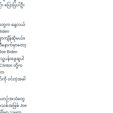
ည်း ပြောပြပါဦး
တတွေက နေ့လယ်
Biden
စာကျိန်ဆိုမယ်။
ဒီနောက်မှာတော့
 Joe Biden
ူ့ပန်းခွေချပါ
Clinton တို့က
သူက
ကို ဝင်တဲ့အခါ
တ်ယာဉ်အသံတွေ
မတသစ်အဖြစ် Joe
န်မှာ သမ္မတ