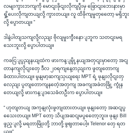
လမျးကွားဘကျကို မောငျးခိုငျးလိုကျပွီးမှ ခြောငျးဘေးနားမှာ
ရှို့ပေးလိုကျတယျလို့ ကွားတယျ။ လူ ထိခိုကျမှုတှတေော့ မရှိဘူး
လို့ ပွောတယျ။ ”
ဒါနဲ့ပါတျသကျလို့လညျး ဗိုလျမှုးကွီးနောျဘူက သတငျးမရ
သေးဘူးလို့ ပွောပါတယျ။
ကခငြျပွညျနယျထဲက ဖားကန့ျမွို့နယျအတှငျးမှာတော့ အငျ
တာနကျလိုငျးတှေ ဒီလ ၂၀ရကျနေ့တညျးက ဖွတျတောကျ
ခံထားပါတယျ။ မွနျမာ့ဆကျသှယျရေး MPT ရဲ့ ဖုနျးလိုငျးတှ
လေညျး ပွတျတောကျနတေဲ့အတှကျ အခကျအခဲတခြို့ ကွုံန
တေယျလို့ ဖားကန့ျဒသေခံတဦးက ပွောပါတယျ။
“ ဟုတျတယျ အကုနျလုံးဖွတျထားတယျ။ ဖုနျးတော့ အဆငျပွ
သေေးတယျ။ MPT တော့ သိပျအဆငျမပွတေော့ဘူး။ ဖုနျး Bill
ဖွည့ျလို့ မရတာမြိုးတို့ ဘာတို့ ဖွဈတာပေါ့။ Telenor တှေ ရတ
ယျ။”