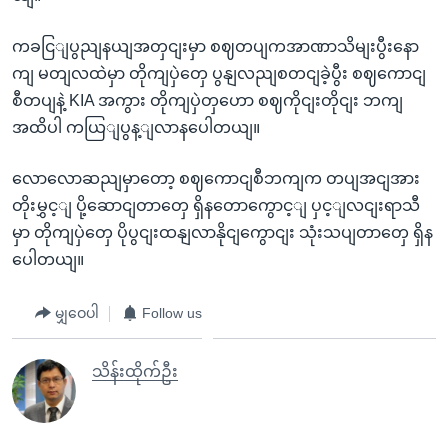
ကခငြျပွညျနယျအတှငျးမှာ စဈတပျကအာဏာသိမျးပွီးနော
ကျ မတျလထဲမှာ တိုကျပှဲတှေ ပွနျလညျစတငျခဲ့ပွီး စဈကောငျ
စီတပျနဲ့ KIA အကွား တိုကျပှဲတှဟော စဈကိုငျးတိုငျး ဘကျ
အထိပါ ကယြျပွန့ျလာနပေါတယျ။
လောလောဆညျမှာတော့ စဈကောငျစီဘကျက တပျအငျအား
တိုးမွှင့ျ ပို့ဆောငျတာတှေ ရှိနတောကွောင့ျ ပှင့ျလငျးရာသီ
မှာ တိုကျပှဲတှေ ပိုပွငျးထနျလာနိုငျကွောငျး သုံးသပျတာတှေ ရှိန
ပေါတယျ။
မျှဝေပါ
Follow us
သိန်းထိုက်ဦး