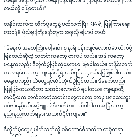
ကနေ။ ဒီမနက် ၇နာရီကနေ ကြားရတာ၊ ၁၂နာရီထိ တောင်မှ ကြား
တယ်လို့ ပြောတယ်။”
တနိုင်းဘက်က တိုက်ပွဲတွေနဲ့ ပတ်သက်ပြီး KIA ရဲ့ ပြန်ကြားရေး
တာဝန်ခံ ဗိုလ်မှုးကြီးနော်ဘူက အခုလို ပြောပါတယ်။
“ ဒီမနက် အစောကြီးပေါ့နော်။ ၇ နာရီ ဝန်းကျင်လောက်မှာ တိုက်ပွဲ
ဖြစ်တယ်ဆိုတဲ့ သတင်းကတော့ တက်ပါတယ်။ အဲဒါကတော့
မနေ့ကလည်း ဒီတိုက်ပွဲဖြစ်တဲ့နေရာမှာ ဖြစ်ပါတယ်။ တနိုင်းဘက်
က အရင်ကတော့ ကျနော်တို့ရဲ့ တပ်ရင်း ၁၄နယ်မြေဖြစ်ပါတယ်။
မနေ့ကလည်း ထိတွေ့ရင်ဆိုင်တိုက်ပွဲဖြစ်တယ်။ ဒီမနက်လည်း
ပြန်ဖြစ်တယ်ဆိုတာ သတင်းလောက်ပဲ ရပါတယ်။ ကျနော်တို့
တပ်ပိုင်းက တက်လာတဲ့သတင်းတွေကတော့ ဘာမှ မရသေးဘူး
ခင်ဗျ။ နမ့်ခမ်၊ နမ့်ဗျူ အဲဒီဘက်မှာ။ အင်ဂါဂါးကနေပြီးတော့
နည်းနည်းတက်ရမှာ၊ အထက်ပိုင်းကျမှာ။”
ဒီတိုက်ပွဲတွေနဲ့ ပါတ်သက်လို့ စစ်ကောင်စီဘက်က တစုံတရာ