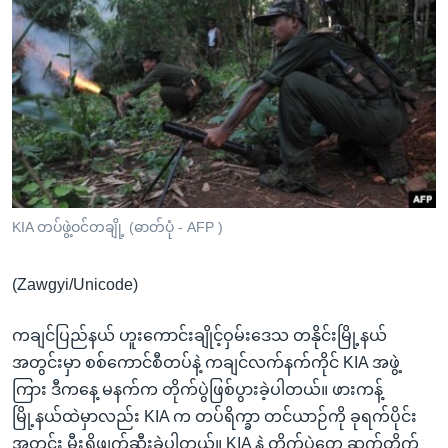
အ
သုတပဒေသာ အင်္ဂလိပ်စာ
ညွန်း
Learning English
စာမျက်နှာ
သို့
ဗွီအိုအေ လူမှုကွန်ယက်များ
ကျော်
ကြည့်
ရန်
ဘာသာစကားများ
ရှာဖွေ
ရန်
KIA တပ်ဖွဲ့ဝင်တချို့ (ဓာတ်ပုံ - AFP )
နေရာ
သို့
(Zawgyi/Unicode)
ကျော်
ရန်
ကချင်ပြည်နယ် ဟူးကောင်းချိုင့်ဝှမ်းဒေသ တနိုင်းမြို့နယ်
အတွင်းမှာ စစ်ကောင်စီတပ်နဲ့ ကချင်လက်နက်ကိုင် KIA အဖွဲ့
ကြား ဒီကနေ့ မနက်က တိုက်ပွဲဖြစ်ပွားခဲ့ပါတယ်။ ဖားကန့်
မြို့နယ်ထဲမှာလည်း KIA က တပ်ရိက္ခာ တင်ယာဉ်ကို ခုရက်ပိုင်း
အတွင်း မီးရှိုဖျက်ဆီးခဲ့ပါတယ်။ KIA နဲ့ တိုက်ပွဲတွေ ဆက်တိုက်