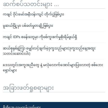
ဆက်စပ်သတင်းများ ...
ကချင် ဝိုင်းမော်အနီးဝန်းကျင် တိုက်ပွဲဖြစ်ပွား
မူဆယ်မြို့မှာ ပစ်ခတ်မှုတချို့ဖြစ်ပွား
ကချင် IDPs စခန်းတွေမှာ ကိုဗစ်ကူးစက်မှုစိုးရိမ်ဖွယ်ရှိ
ဆယ်စုနှစ်နဲ့ကြာ မျှော်လင့်ချက်မဲ့ဒုက္ခသည်များ(ဒုက္ခသည်နေ့အထူး
သတင်းဆောင်းပါး)
ဒေသတွင်းအကူအညီတွေ နဲ့ မလုံလောက်အောင်များပြားလာတဲ့ စစ်ဘေး
ရှောင်များ
အခြားဖတ်ရှုစရာများ
ဗွီအိုအေ လူမှုကွန်ယက်များ