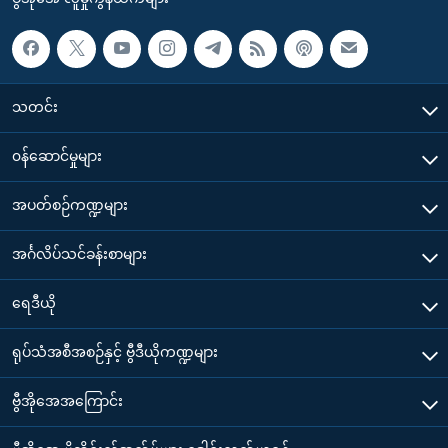
သတင်း
၀န်ဆောင်မှုများ
အပတ်စဉ်ကဏ္ဍများ
အင်္ဂလိပ်သင်ခန်းစာများ
ရေဒီယို
ရုပ်သံအစီအစဉ်နှင့် ဗွီဒီယိုကဏ္ဍများ
ဗွီအိုအေအကြောင်း