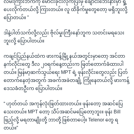
လမ်းကြားဘက်ကို မောင်းခိုင်းလိုက်ပြီးမှ ချောင်းဘေးနားမှာ ရှို့
ပေးလိုက်တယ်လို့ ကြားတယ်။ လူ ထိခိုက်မှုတွေတော့ မရှိဘူးလို့
ပြောတယ်။ ”
ဒါနဲ့ပါတ်သက်လို့လည်း ဗိုလ်မှုးကြီးနော်ဘူက သတင်းမရသေး
ဘူးလို့ ပြောပါတယ်။
ကချင်ပြည်နယ်ထဲက ဖားကန့်မြို့နယ်အတွင်းမှာတော့ အင်တာ
နက်လိုင်းတွေ ဒီလ ၂၀ရက်နေ့တည်းက ဖြတ်တောက်ခံထားပါ
တယ်။ မြန်မာ့ဆက်သွယ်ရေး MPT ရဲ့ ဖုန်းလိုင်းတွေလည်း ပြတ်
တောက်နေတဲ့အတွက် အခက်အခဲတချို့ ကြုံနေတယ်လို့ ဖားကန့်
ဒေသခံတဦးက ပြောပါတယ်။
“ ဟုတ်တယ် အကုန်လုံးဖြတ်ထားတယ်။ ဖုန်းတော့ အဆင်ပြေ
သေးတယ်။ MPT တော့ သိပ်အဆင်မပြေတော့ဘူး။ ဖုန်း Bill
ဖြည့်လို့ မရတာမျိုးတို့ ဘာတို့ ဖြစ်တာပေါ့။ Telenor တွေ ရ
တယ်။”