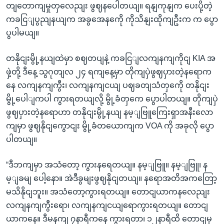
တျတောကျမှုတှလေညျး ဖွဈနပေါတယျ။ ရနျကုနျက ပေးပို့တဲ့
ကခငြျပွညျနယျက အခွအေနကေို ကိုသိနျးထိုကျဦးက က ပွော
ပွပါမယျ။
တနိုငျးမွို့နယျထဲမှာ စဈတပျနဲ့ ကခငြျလကျနကျကိုငျ KIA အ
ဖှဲ့တို့ ဒီနေ့ သွဂုတျလ ၂၄ ရကျနေ့မှာ တိုကျပှဲဖွဈပှားတဲ့နရောက
နေ လကျနကျကွီး၊ လကျနကျငယျ ပဈခတျသံတှကေို တနိုငျး
မွို့ပေါျကပါ ကွားရတယျလို့ မွို့ခံတှကေ ပွောပါတယျ။ တိုကျပှဲ
ဖွဈပှားတဲ့နရောဟာ တနိုငျးမွို့နယျ နမ့ျဗြူကြေးရှာအနီးလော
ကျမှာ ဖွဈနိုငျကွောငျး မွို့ခံတယောကျက VOA ကို အခုလို ပွော
ပါတယျ။
“ဒီဘကျမှာ အသံတော့ ကွားနရေတယျ။ နမ့ျဗြူ။ နမ့ျဗြူ၊ န
မ့ျခမျ ပေါ့နော။ အဲဒီခွမျးဖွဈနိုငျတယျ။ နရောအတိအကတြော့
မသိနိုငျဘူး။ အသံတော့ကွားရတယျ။ တောငျယာကနလေညျး
လကျနကျကွီးရော၊ လကျနကျငယျရောကွားရတယျ။ တောငျ
ယာကနေ။ ဒီမနကျ ၇နာရီကနေ ကွားရတာ၊ ၁၂နာရီထိ တောငျမှ