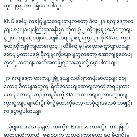
ထုတျပွနျတာ မရှိသေးပါဘူး။
KNG ခေါျ ကခငြျသတငျးဌာနကတော့ ဒီလ ၂၁ ရကျနေ့ကလ
ညျး နမ့ျခမျကြေးရှာအနီးမှာ တိုကျပှဲ ၂ ကွိမျဖွဈပှားခဲ့ကွောငျး
နဲ့ ၂၁ ရကျနေ့ စဈကောငျစီတပျရဲ့ စဈကွောငျးကို KIA က ကွား
ဖွတျတိုကျခိုကျတာကွောင့ျ ထိခိုကျမှု မြားပွားကွောငျးလညျး
ဖောျပွထားပမေဲ့ ဗိုလျမှုးကွီးနောျဘူကတော့ အောကျခွတေပျ
တှရေဲ့ သတငျး အတိအကမြရသေးဘူးလို့ ပွောပါတယျ။
၂၁ ရကျနေ့က ဖားကန့ျမွို့နယျ လဝါးရှာအနီးမှာလညျး စဈ
ကောငျစီတပျအတှကျ ရိက်ခာသယျဆောငျလာတဲ့ အရပျသား
မောျတောျယာဉျတဈစီးကို KIA က သတငျးရတာကွောင့ျ
ကွားဖွတျဖမျးဆီးပွီး မီးရှိုခဲ့တာကိုတော့ ကာမိုငျးဒသေခံ တဈဦး
က ပွောပွပါတယျ။
“ လိုငျးကားလေ မှနျလုံကားကွီး။ Express ကားကွီး။ တပျရိက်
ခာတငျတဲ့ကားတဲ့။ ဖွဈစဉျက သတငျးကွားတော့ ရပျခိုငျးပွီးမှ