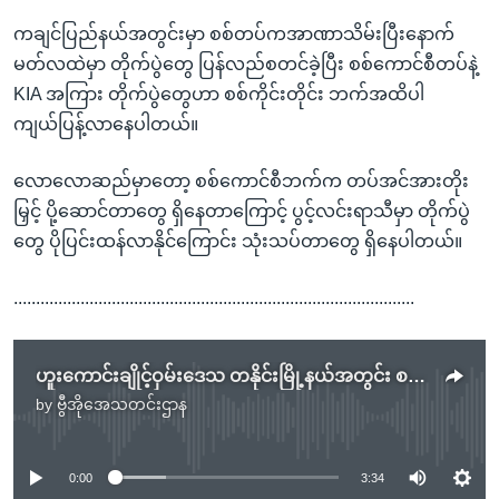
ကချင်ပြည်နယ်အတွင်းမှာ စစ်တပ်ကအာဏာသိမ်းပြီးနောက်
မတ်လထဲမှာ တိုက်ပွဲတွေ ပြန်လည်စတင်ခဲ့ပြီး စစ်ကောင်စီတပ်နဲ့
KIA အကြား တိုက်ပွဲတွေဟာ စစ်ကိုင်းတိုင်း ဘက်အထိပါ
ကျယ်ပြန့်လာနေပါတယ်။
လောလောဆည်မှာတော့ စစ်ကောင်စီဘက်က တပ်အင်အားတိုး
မြှင့် ပို့ဆောင်တာတွေ ရှိနေတာကြောင့် ပွင့်လင်းရာသီမှာ တိုက်ပွဲ
တွေ ပိုပြင်းထန်လာနိုင်ကြောင်း သုံးသပ်တာတွေ ရှိနေပါတယ်။
..........................................................................................
ဟူးကောင်းချိုင့်ဝှမ်းဒေသ တနိုင်းမြို့နယ်အတွင်း စစ်ကောင်စီတပ်နဲ့ ကချင်လက်နက်ကိုင် KIA အဖွဲ့ကြား တိုက်ပွဲဖြစ်ပွား
by
ဗွီအိုအေသတင်းဌာန
No media source currently available
0:00
3:34