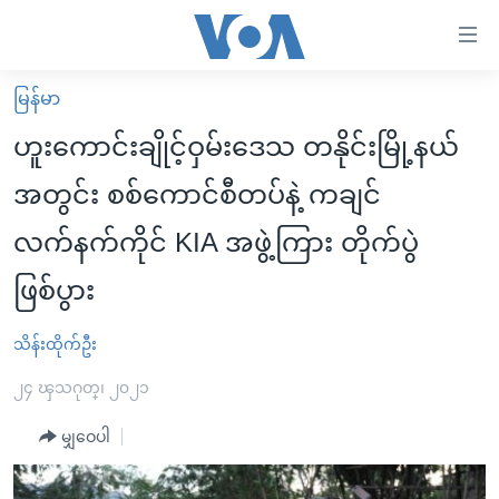
သုံး
ရ
လွယ်ကူ
မြန်မာ
မူလစာမျက်နှာ
စေ
ဟူးကောင်းချိုင့်ဝှမ်းဒေသ တနိုင်းမြို့နယ်
မြန်မာ
သည့်
အတွင်း စစ်ကောင်စီတပ်နဲ့ ကချင်
ကမ္ဘာ့သတင်းများ
Link
လက်နက်ကိုင် KIA အဖွဲ့ကြား တိုက်ပွဲ
ဗွီဒီယို
နိုင်ငံတကာ
များ
သတင်းလွတ်လပ်ခွင့်
အမေရိကန်
ဖြစ်ပွား
ပင်မ
ရပ်ဝန်းတခု လမ်းတခု အလွန်
တရုတ်
အကြောင်းအရာ
သိန်းထိုက်ဦး
သို့
အင်္ဂလိပ်စာလေ့လာမယ်
အစ္စရေး-ပါလက်စတိုင်း
ကျော်
၂၄ ၾသဂုတ္၊ ၂၀၂၁
အပတ်စဉ်ကဏ္ဍများ
အမေရိကန်သုံးအီဒီယံ
ကြည့်
မျှဝေပါ
ရေဒီယိုနှင့်ရုပ်သံ အချက်အလက်များ
မကြေးမုံရဲ့ အင်္ဂလိပ်စာ
ရေဒီယို
ရန်
ပင်မ
ရေဒီယို/တီဗွီအစီအစဉ်
ရုပ်ရှင်ထဲက အင်္ဂလိပ်စာ
တီဗွီ