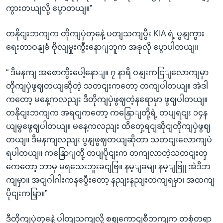
ကွားတယျလို့ ပွောတယျ။”
တနိုငျးဘကျက တိုကျပှဲတှနေဲ့ ပတျသကျပွီး KIA ရဲ့ ပွနျကွား
ရေးတာဝနျခံ ဗိုလျမှုးကွီးနောျဘူက အခုလို ပွောပါတယျ။
“ ဒီမနကျ အစောကွီးပေါ့နောျ။ ၇ နာရီ ဝနျးကငြျလောကျမှာ
တိုကျပှဲဖွဈတယျဆိုတဲ့ သတငျးကတော့ တကျပါတယျ။ အဲဒါ
ကတော့ မနေ့ကလညျး ဒီတိုကျပှဲဖွဈတဲ့နရောမှာ ဖွဈပါတယျ။
တနိုငျးဘကျက အရငျကတော့ ကနြောျတို့ရဲ့ တပျရငျး ၁၄န
ယျမွဖွေဈပါတယျ။ မနေ့ကလညျး ထိတှေ့ရငျဆိုငျတိုကျပှဲဖွဈ
တယျ။ ဒီမနကျလညျး ပွနျဖွဈတယျဆိုတာ သတငျးလောကျပဲ
ရပါတယျ။ ကနြောျတို့ တပျပိုငျးက တကျလာတဲ့သတငျးတှ
ကေတော့ ဘာမှ မရသေးဘူးခငျဗြ။ နမ့ျခမျ၊ နမ့ျဗြူ အဲဒီဘ
ကျမှာ။ အငျဂါဂါးကနပွေီးတော့ နညျးနညျးတကျရမှာ၊ အထကျ
ပိုငျးကမြှာ။”
ဒီတိုကျပှဲတှနေဲ့ ပါတျသကျလို့ စဈကောငျစီဘကျက တစုံတရာ