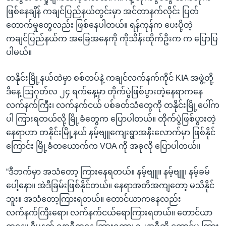
ဖြစ်နေချိန် ကချင်ပြည်နယ်တွင်းမှာ အင်တာနက်လိုင်း ပြတ်
တောက်မှုတွေလည်း ဖြစ်နေပါတယ်။ ရန်ကုန်က ပေးပို့တဲ့
ကချင်ပြည်နယ်က အခြေအနေကို ကိုသိန်းထိုက်ဦးက က ပြောပြ
ပါမယ်။
တနိုင်းမြို့နယ်ထဲမှာ စစ်တပ်နဲ့ ကချင်လက်နက်ကိုင် KIA အဖွဲ့တို့
ဒီနေ့ သြဂုတ်လ ၂၄ ရက်နေ့မှာ တိုက်ပွဲဖြစ်ပွားတဲ့နေရာကနေ
လက်နက်ကြီး၊ လက်နက်ငယ် ပစ်ခတ်သံတွေကို တနိုင်းမြို့ပေါ်က
ပါ ကြားရတယ်လို့ မြို့ခံတွေက ပြောပါတယ်။ တိုက်ပွဲဖြစ်ပွားတဲ့
နေရာဟာ တနိုင်းမြို့နယ် နမ့်ဗျူကျေးရွာအနီးလောက်မှာ ဖြစ်နိုင်
ကြောင်း မြို့ခံတယောက်က VOA ကို အခုလို ပြောပါတယ်။
“ဒီဘက်မှာ အသံတော့ ကြားနေရတယ်။ နမ့်ဗျူ။ နမ့်ဗျူ၊ နမ့်ခမ်
ပေါ့နော။ အဲဒီခြမ်းဖြစ်နိုင်တယ်။ နေရာအတိအကျတော့ မသိနိုင်
ဘူး။ အသံတော့ကြားရတယ်။ တောင်ယာကနေလည်း
လက်နက်ကြီးရော၊ လက်နက်ငယ်ရောကြားရတယ်။ တောင်ယာ