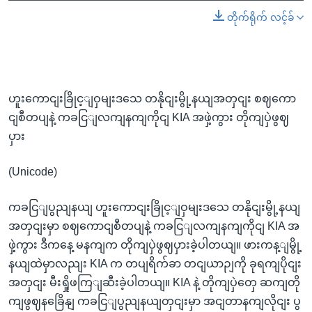
တိုက်ရိုက် လင့်ခ်
ဟူးကောငျးခြိုင့ျဝှမျးဒသေ တနိုငျးမွို့နယျအတှငျး စဈကော
ငျစီတပျနဲ့ ကခငြျလကျနကျကိုငျ KIA အဖှဲ့ကွား တိုကျပှဲဖွဈ
ပှား
(Unicode)
ကခငြျပွညျနယျ ဟူးကောငျးခြိုင့ျဝှမျးဒသေ တနိုငျးမွို့နယျ
အတှငျးမှာ စဈကောငျစီတပျနဲ့ ကခငြျလကျနကျကိုငျ KIA အ
ဖှဲ့ကွား ဒီကနေ့ မနကျက တိုကျပှဲဖွဈပှားခဲ့ပါတယျ။ ဖားကန့ျမွို့
နယျထဲမှာလညျး KIA က တပျရိက်ခာ တငျယာဉျကို ခုရကျပိုငျး
အတှငျး မီးရှိုဖကြျဆီးခဲ့ပါတယျ။ KIA နဲ့ တိုကျပှဲတှေ ဆကျတို
ကျဖွဈနခြေိနျ ကခငြျပွညျနယျတှငျးမှာ အငျတာနကျလိုငျး ပွ