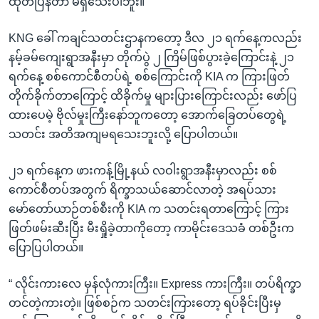
ထုတ်ပြန်တာ မရှိသေးပါဘူး။
KNG ခေါ် ကချင်သတင်းဌာနကတော့ ဒီလ ၂၁ ရက်နေ့ကလည်း
နမ့်ခမ်ကျေးရွာအနီးမှာ တိုက်ပွဲ ၂ ကြိမ်ဖြစ်ပွားခဲ့ကြောင်းနဲ့ ၂၁
ရက်နေ့ စစ်ကောင်စီတပ်ရဲ့ စစ်ကြောင်းကို KIA က ကြားဖြတ်
တိုက်ခိုက်တာကြောင့် ထိခိုက်မှု များပြားကြောင်းလည်း ဖော်ပြ
ထားပေမဲ့ ဗိုလ်မှုးကြီးနော်ဘူကတော့ အောက်ခြေတပ်တွေရဲ့
သတင်း အတိအကျမရသေးဘူးလို့ ပြောပါတယ်။
၂၁ ရက်နေ့က ဖားကန့်မြို့နယ် လဝါးရွာအနီးမှာလည်း စစ်
ကောင်စီတပ်အတွက် ရိက္ခာသယ်ဆောင်လာတဲ့ အရပ်သား
မော်တော်ယာဉ်တစ်စီးကို KIA က သတင်းရတာကြောင့် ကြား
ဖြတ်ဖမ်းဆီးပြီး မီးရှိုခဲ့တာကိုတော့ ကာမိုင်းဒေသခံ တစ်ဦးက
ပြောပြပါတယ်။
“ လိုင်းကားလေ မှန်လုံကားကြီး။ Express ကားကြီး။ တပ်ရိက္ခာ
တင်တဲ့ကားတဲ့။ ဖြစ်စဉ်က သတင်းကြားတော့ ရပ်ခိုင်းပြီးမှ