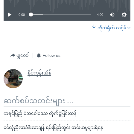
0:00
4:00
တိုက်ရိုက် လင့်ခ်
မျှဝေပါ
Follow us
နိုင်ကွန်းအိန်
ဆက်စပ်သတင်းများ ...
ကရင်ပြည် မဲသဝေါဒေသ တိုက်ပွဲပြင်းထန်
ပင်လုံညီလာခံနီးလာချိန် ရှမ်းပြည်တွင်း တင်းမာမှုများရှိနေ