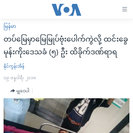
သုံး
ရ
လွယ်ကူ
မြန်မာ
မူလစာမျက်နှာ
စေ
တပ်မြေမှာမြေမြုပ်ဗုံးပေါက်ကွဲလို့ ထင်းခွေ
မြန်မာ
သည့်
မုန်းကိုးဒေသခံ (၅) ဦး ထိခိုက်ဒဏ်ရာရ
ကမ္ဘာ့သတင်းများ
Link
ဗွီဒီယို
နိုင်ငံတကာ
နိုင်ကွန်းအိန်
များ
သတင်းလွတ်လပ်ခွင့်
အမေရိကန်
၀၉ ဇန္နဝါရီ၊ ၂၀၁၈
ပင်မ
ရပ်ဝန်းတခု လမ်းတခု အလွန်
တရုတ်
အကြောင်းအရာ
မျှဝေပါ
သို့
အင်္ဂလိပ်စာလေ့လာမယ်
အစ္စရေး-ပါလက်စတိုင်း
ကျော်
အပတ်စဉ်ကဏ္ဍများ
အမေရိကန်သုံးအီဒီယံ
ကြည့်
ရေဒီယိုနှင့်ရုပ်သံ အချက်အလက်များ
မကြေးမုံရဲ့ အင်္ဂလိပ်စာ
ရေဒီယို
ရန်
ပင်မ
ရေဒီယို/တီဗွီအစီအစဉ်
ရုပ်ရှင်ထဲက အင်္ဂလိပ်စာ
တီဗွီ