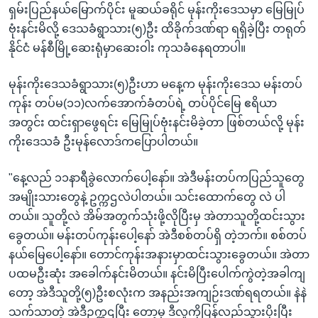
ရှမ်းပြည်နယ်မြောက်ပိုင်း မူဆယ်ခရိုင် မုန်းကိုးဒေသမှာ မြေမြုပ်
ဗုံးနင်းမိလို့ ဒေသခံရွာသား(၅)ဦး ထိခိုက်ဒဏ်ရာ ရရှိခဲ့ပြီး တရုတ်
နိုင်ငံ မန်စီမြို့ဆေးရုံမှာဆေးဝါး ကုသခံနေရတာပါ။
မုန်းကိုးဒေသခံရွာသား(၅)ဦးဟာ မနေ့က မုန်းကိုးဒေသ မန်းတပ်
ကုန်း တပ်မ(၁၁)လက်အောက်ခံတပ်ရဲ့ တပ်ပိုင်မြေ ဧရိယာ
အတွင်း ထင်းရှာဖွေရင်း မြေမြုပ်ဗုံးနင်းမိခဲ့တာ ဖြစ်တယ်လို့ မုန်း
ကိုးဒေသခံ ဦးမုန်လောဒ်ကပြောပါတယ်။
"နေ့လည် ၁၁နာရီခွဲလောက်ပေါ့နော်။ အဲဒီမန်းတပ်ကပြည်သူတွေ
အမျိုးသားတွေနဲ့ ဥက္ကဌလဲပါတယ်။ သင်းထောက်တွေ လဲ ပါ
တယ်။ သူတို့လဲ အိမ်အတွက်သုံးဖို့လိုပြီးမှ အဲတာသူတို့ထင်းသွား
ခွေတယ်။ မန်းတပ်ကုန်းပေါ့နော် အဲဒီစစ်တပ်ရှိ တဲ့ဘက်။ စစ်တပ်
နယ်မြေပေါ့နော်။ တောင်ကုန်းအနားမှာထင်းသွားခွေတယ်။ အဲတာ
ပထမဦးဆုံး အခေါက်နင်းမိတယ်။ နင်းမိပြီးပေါက်ကွဲတဲ့အခါကျ
တော့ အဲဒီသူတို့(၅)ဦးစလုံးက အနည်းအကျဉ်းဒဏ်ရရတယ်။ နဲနဲ
သက်သာတဲ့ အဲဒီဥက္ကဌပြီး တော့မှ ဒီလူကိုပြန်လည်သွားပိုးပြီး