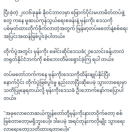
ပြီးခဲ့တဲ့ ၂၀၁၆ခုနှစ် နိုဝင်ဘာလမှာ မြောက်ပိုင်းမဟာမိတ်တပ်ဖွဲ့
တွေ ကနေ မူဆယ်ကုန်သွယ်ရေးစခန်းနဲ့ မုန်းကိုး ဒေသကို
ပစ်မှတ်ထားတိုက်ခိုက်လာတဲ့အတွက် မြန်မာ့တပ်မတော်နဲ့စစ်ရေး
အပြင်းအထန်ဖြစ်ပွါးခဲ့ပါတယ်။
တိုက်ပွဲအတွင်း မုန်းကိုး ဖေါင်းဆိုင်ဒေသခံ(၂)သောင်းခန့်ဟာလဲ
တရုတ်နိုင်ငံဘက်ကို စစ်ဘေးတိမ်းရှောင်ခဲ့ကြ ရပါ တယ်။
တပ်မတော်ဘက်ကနေ မုန်းကိုးဒေသကိုထိန်းချုပ်နိုင်ပြီး
နောက်ပိုင်း တိုက်ပွဲဖြစ်ပွါးမှု နည်းလာပြီးဆိုပေမဲ့ သွားလာရေးမှာ
သတိပြုနေရတယ်လို့ မုန်းကိုးဒေသခံ ဦးဘောက်နော်ကပြောပါ
တယ်။
"အခုလောလောဆယ်ကျွန်တော်တို့မုန်းကိုးနားတဝိုက်တော့ စစ်
ဖြစ်တာတော့မရှိဘူးပေါ့။ ဒါပေမဲ့ အရင်တုန်းကလိုမျိုး သွားရေး
လာရေးတော့သတိထားရတာပေါ့။"