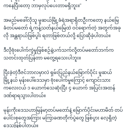
ကနေပြီးတော့ ဘာမှလုပ်ပေးတာမရှိဘူး။"
အမည်မဖေါ်လိုသူ မူဆယ်မြို့ခံရဲအရာရှိတဦးကတော့ နယ်မြေ
ခံတပ်မတော် ရဲ့ကန့်သတ်နယ်မြေထဲ ဝင်ရောက်တဲ့ အတွက်အခု
လို အန္တရာယ်ဖြစ်ပွါး ရတာဖြစ်တယ်လို့ ပြောဆိုခဲ့ပါတယ်။
ဒီလိုဗုံးပေါက်ကွဲမှုဖြစ်စဉ်နဲ့ပက်သက်လို့တပ်မတော်ဘက်က
သတင်းထုတ်ပြန်တာ မတွေ့ရသေးပါဘူး။
ပြီးခဲ့တဲ့ဒီဇင်ဘာလမှာလဲ ရှမ်းပြည်နယ်မြောက်ပိုင်း မူဆယ်
မြို့နယ် မုန်းပေါ်ဒေသမှာ ဗုံးပေါက်မှုကြောင့် ကျောင်းသား
ကလေးငယ် ၁ ယောက်သေဆုံးပြီး ၄ ယောက် အပြင်းအထန်
ဒဏ်ရာရသွားပါတယ်။
မုန်းကိုးဒေသဟာမြန်မာ့တပ်မတော်နဲ့ မြောက်ပိုင်းမဟာမိတ် တပ်
ပေါင်းစုတွေအကြား မကြာခဏတိုက်ပွဲတွေ ဖြစ်ပွား လေ့ရှိတဲ့
ဒေသဖြစ်ပါတယ်။