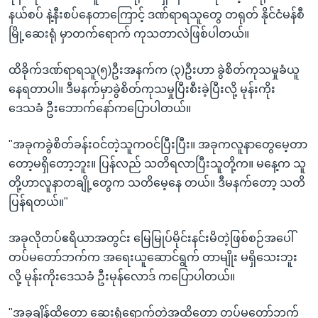
နယ်စပ် နဲ့နီးစပ်နေတာကြောင့် ဒဏ်ရာရသူတွေ တရုတ် နိုင်ငံမန်စီ
မြို့ဆေးရုံ မှာတက်ရောက် ကုသတာလဲဖြစ်ပါတယ်။
ထိခိုက်ဒဏ်ရာရသူ(၅)ဦးအနက်က (၃)ဦးဟာ ခွဲစိတ်ကုသမှုခံယူ
နေရတာပါ။ ဒီမနက်မှာခွဲစိတ်ကုသမှုပြီးစီးခဲ့ပြီးလို့ မုန်းကိုး
ဒေသခံ ဦးဘောက်နော်ကပြောပါတယ်။
"အခုကခွဲစိတ်ခန်းဝင်တဲ့သူကဝင်ပြီးပြီး။ အခုကလူနာတွေမေ့တာ
တော့မရှိတော့ဘူး။ ပြန်လည် သတိရလာပြီးသူတို့က။ မနေ့က သူ
တို့ဟာလူနာတချို့တွေက သတိမေ့နေ တယ်။ ဒီမနက်တော့ သတိ
ပြန်ရတယ်။"
အခုလိုတပ်ဧရိယာအတွင်း မြေမြုပ်မိုင်းနင်းမိတဲ့ဖြစ်စဉ်အပေါ်
တပ်မတော်ဘက်က အရေးယူဆောင်ရွက် တာမျိုး မရှိသေးဘူး
လို့ မုန်းကိုးဒေသခံ ဦးမုန်လောဒ် ကပြောပါတယ်။
"အခုချိန်ထိတော့ ဆေးရုံရောက်တဲ့အထိတော့ တပ်မတော်ဘက်