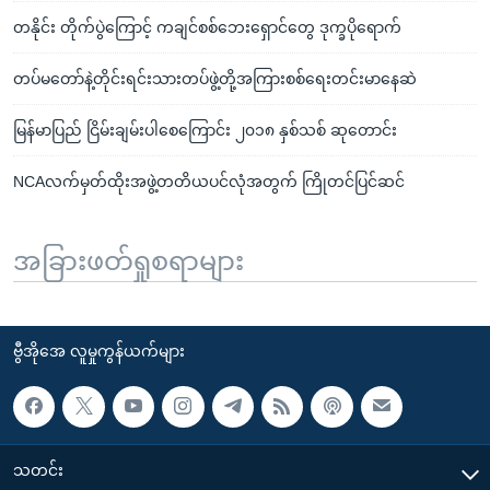
တနိုင်း တိုက်ပွဲကြောင့် ကချင်စစ်ဘေးရှောင်တွေ ဒုက္ခပိုရောက်
တပ်မတော်နဲ့တိုင်းရင်းသားတပ်ဖွဲ့တို့အကြားစစ်ရေးတင်းမာနေဆဲ
မြန်မာပြည် ငြိမ်းချမ်းပါစေကြောင်း ၂၀၁၈ နှစ်သစ် ဆုတောင်း
NCAလက်မှတ်ထိုးအဖွဲ့တတိယပင်လုံအတွက် ကြိုတင်ပြင်ဆင်
အခြားဖတ်ရှုစရာများ
ဗွီအိုအေ လူမှုကွန်ယက်များ
သတင်း