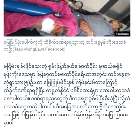
အ
သုတပဒေသာ အင်္ဂလိပ်စာ
ညွန်း
Learning English
စာမျက်နှာ
သို့
ဗွီအိုအေ လူမှုကွန်ယက်များ
ကျော်
ကြည့်
မြေမြုပ်ဗုံးပေါက်ကွဲလို့ ထိခိုက်ဒဏ်ရာရသွားတဲ့ ထင်းခွေမုန်းကိုးဒေသခံ
တဦး(Tsap MungLawt Facebook)
ရန်
ဘာသာစကားများ
ရှာဖွေ
မငြိမ်းချမ်းနိင်သေးတဲ့ ရှမ်းပြည်နယ်မြောက်ပိုင်း မူဆယ်ခရိုင်
ရန်
မုန်းကိုးဒေသမှာ မြန်မာ့တပ်မတော်ပိုင်ဧရိယာအတွင်း ထင်းခွေရှာ
နေရာ
တဲ့ရွာသား(၅)ဦးဟာ မြေမြုပ်မိုင်းနှစ်ကြိမ်နင်းမိတာကြောင့်
သို့
ထိခိုက်ဒဏ်ရာရရှိပြီး တရုတ်နိုင်ငံ မန်စီဆေးရုံမှာ ဆေးဝါးကုသခံ
ကျော်
နေရပါတယ်။ ဒဏ်ရာရသူတွေကို ဒီကနေ့မှာခွဲစိပ်ပြီးစီးခဲ့ပြီးလို့လဲ
ရန်
ဒေသခံတွေကဆိုပါတယ်။ ဒီအခြေအနေကိုတော့ ဗွီအိုအေထိုင်း
အခြေစိုက်မြန်မာပိုင်းသတင်းထောက်နိုင်ကွန်းအိန်ကပြောပြပေး
မှာပါ။