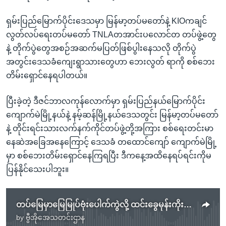
ရှမ်းပြည်မြောက်ပိုင်းဒေသမှာ မြန်မာ့တပ်မတော်နဲ့ KIOကချင်
လွတ်လပ်ရေးတပ်မတော် TNLAတအာင်းပလောင်တ တပ်ဖွဲ့တွေ
နဲ့ တိုက်ပွဲတွေအစဉ်အဆက်မပြတ်ဖြစ်ပွါးနေသလို တိုက်ပွဲ
အတွင်းဒေသခံကျေးရွာသားတွေဟာ ဘေးလွတ် ရာကို စစ်ဘေး
တိမ်းရှောင်နေရပါတယ်။
ပြီးခဲ့တဲ့ ဒီဇင်ဘာလကုန်လောက်မှာ ရှမ်းပြည်နယ်မြောက်ပိုင်း
ကျောက်မဲမြို့နယ်နဲ့ နမ့်ဆန်မြို့နယ်ဒေသတွင်း မြန်မာ့တပ်မတော်
နဲ့ တိုင်းရင်းသားလက်နက်ကိုင်တပ်ဖွဲ့တို့အကြား စစ်ရေးတင်းမာ
နေဆဲအခြေအနေကြောင့် ဒေသခံ တထောင်ကျော် ကျောက်မဲမြို့
မှာ စစ်ဘေးတိမ်းရှောင်နေကြရပြီး ဒီကနေ့အထိနေရပ်ရင်းကိုမ
ပြန်နိုင်သေးပါဘူး။
တပ်မြေမှာမြေမြုပ်ဗုံးပေါက်ကွဲလို့ ထင်းခွေမုန်းကိုးဒေသခံ (၅) ဦး ထိခိုက်ဒဏ်ရာရ
by
ဗွီအိုအေသတင်းဌာန
No media source currently available