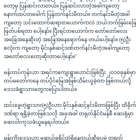
တော့မှ ပြန်ဆင်းလာတယ်။ ပြန်ဆင်းလာတဲ့အခါကျတော့
နောက်ထပ်တခေါက် ပြန်တက်နင်းမိတယ်။ တက်နင်းမိတဲ့အခါ
ကျတော့ သင်းထောက်ဆရာတယောက်ကလဲ ဘယ်ဘက်ခြမ်းခြေ
ဖြတ်ပစ်ရတာ ပေါ့နော်။ ပြီးရင်တယောက်က တော်တော်လေး
အခြေအနေဆိုးတဲ့ အခြေအနေရောက်နေ တယ်ပေါ့နော်။ (၅)ဦး
စလုံးက ကျတော့ မိုင်းနှစ်ဆင့်ဒဏ်တက်နင်းမိတဲ့အခါကျတော့
အတော်လေးတော့ဆိုးတာပေါ့နော်။"
မန်းတပ်ကုန်းဟာ အရင်ကကျေးရွာဟောင်းဖြစ်ပြီး ၂၀၁၀ခုနှစ်မှာ
တပ်မတော်ကနေ တပ်ပိုင်မြေအဖြစ်သိမ်းယူခဲ့တာ ဖြစ်တယ်လို့
ဒေသခံရွာသားတွေကပြောပါတယ်။
ထင်းခွေတဲ့ရွာသား(၅)ဦးဟာ မိုင်းနှစ်ဆင့်နင်းမိတာဖြစ်ပြီး ထိခိုက်
ဒဏ်ရာ ရရှိခဲ့တာဖြစ်သလို အခုအခါ တရုတ်နိုင်ငံမန်စီ ဆေးရုံမှာ
ဆေးဝါးကုသခံယူနေရပါတယ်။
မုန်းကိုးဒေသဟာ မူဆယ်ခရိုင်ထဲရှိနေတယ်ဆိုပေမဲ့ တရုတ်